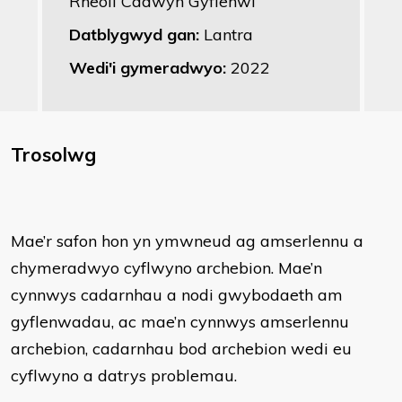
Rheoli Cadwyn Gyflenwi
Datblygwyd gan:
Lantra
Wedi'i gymeradwyo:
2022
Trosolwg
Mae’r safon hon yn ymwneud ag amserlennu a
chymeradwyo cyflwyno archebion. Mae’n
cynnwys cadarnhau a nodi gwybodaeth am
gyflenwadau, ac mae’n cynnwys amserlennu
archebion, cadarnhau bod archebion wedi eu
cyflwyno a datrys problemau.