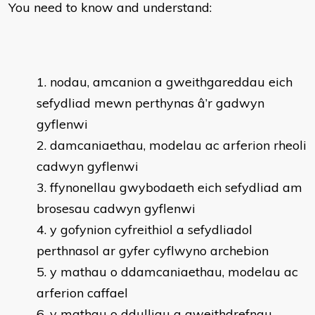
You need to know and understand:
nodau, amcanion a gweithgareddau eich
sefydliad mewn perthynas â’r gadwyn
gyflenwi
damcaniaethau, modelau ac arferion rheoli
cadwyn gyflenwi
ffynonellau gwybodaeth eich sefydliad am
brosesau cadwyn gyflenwi
y gofynion cyfreithiol a sefydliadol
perthnasol ar gyfer cyflwyno archebion
y mathau o ddamcaniaethau, modelau ac
arferion caffael
y mathau o ddulliau a gweithdrefnau