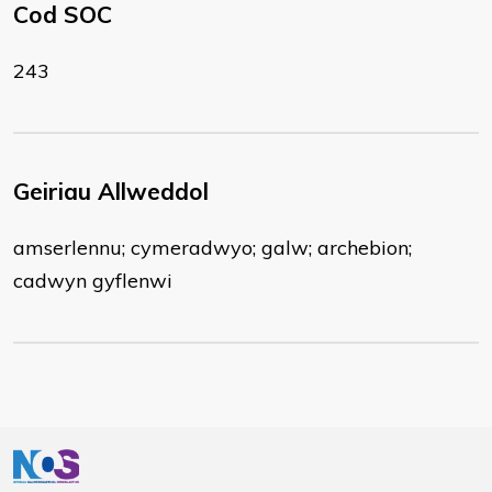
Cod SOC
243
Geiriau Allweddol
amserlennu; cymeradwyo; galw; archebion;
cadwyn gyflenwi