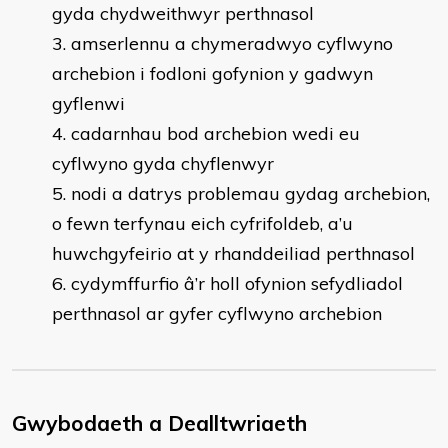
gyda chydweithwyr perthnasol
amserlennu a chymeradwyo cyflwyno
archebion i fodloni gofynion y gadwyn
gyflenwi
cadarnhau bod archebion wedi eu
cyflwyno gyda chyflenwyr
nodi a datrys problemau gydag archebion,
o fewn terfynau eich cyfrifoldeb, a’u
huwchgyfeirio at y rhanddeiliad perthnasol
cydymffurfio â’r holl ofynion sefydliadol
perthnasol ar gyfer cyflwyno archebion
Gwybodaeth a Dealltwriaeth