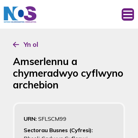
Yn ol
Amserlennu a
chymeradwyo cyflwyno
archebion
URN:
SFLSCM99
Sectorau Busnes (Cyfresi):