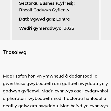
Sectorau Busnes (Cyfresi):
Rheoli Cadwyn Gyflenwi
Datblygwyd gan:
Lantra
Wedi'i gymeradwyo:
2022
Trosolwg
Mae’r safon hon yn ymwneud â dadansoddi a
gwerthuso gwybodaeth am gaffael nwyddau yn y
gadwyn gyflenwi. Mae’n cynnwys cael, cydgrynhoi
a pharatoi’r wybodaeth, nodi ffactorau hanfodol a
deall y galw am nwyddau. Mae hefyd yn cynnwys