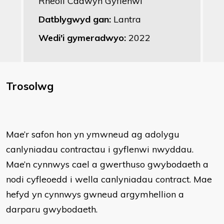
Rheoli Cadwyn Gyflenwi
Datblygwyd gan:
Lantra
Wedi'i gymeradwyo:
2022
Trosolwg
Mae’r safon hon yn ymwneud ag adolygu
canlyniadau contractau i gyflenwi nwyddau.
Mae’n cynnwys cael a gwerthuso gwybodaeth a
nodi cyfleoedd i wella canlyniadau contract. Mae
hefyd yn cynnwys gwneud argymhellion a
darparu gwybodaeth.