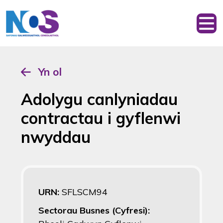
Yn ol
Adolygu canlyniadau
contractau i gyflenwi
nwyddau
URN:
SFLSCM94
Sectorau Busnes (Cyfresi):