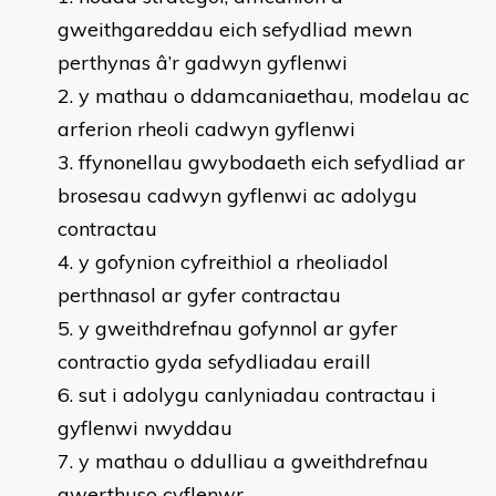
gweithgareddau eich sefydliad mewn
perthynas â’r gadwyn gyflenwi
y mathau o ddamcaniaethau, modelau ac
arferion rheoli cadwyn gyflenwi
ffynonellau gwybodaeth eich sefydliad ar
brosesau cadwyn gyflenwi ac adolygu
contractau
y gofynion cyfreithiol a rheoliadol
perthnasol ar gyfer contractau
y gweithdrefnau gofynnol ar gyfer
contractio gyda sefydliadau eraill
sut i adolygu canlyniadau contractau i
gyflenwi nwyddau
y mathau o ddulliau a gweithdrefnau
gwerthuso cyflenwr