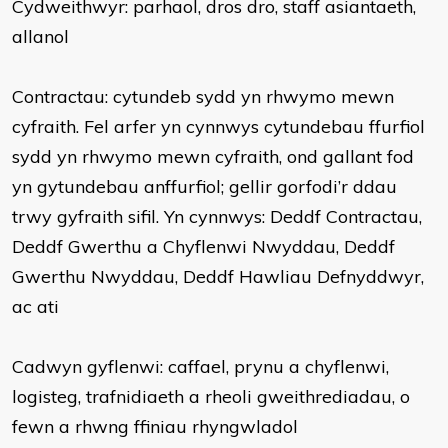
Cydweithwyr: parhaol, dros dro, staff asiantaeth,
allanol
Contractau: cytundeb sydd yn rhwymo mewn
cyfraith. Fel arfer yn cynnwys cytundebau ffurfiol
sydd yn rhwymo mewn cyfraith, ond gallant fod
yn gytundebau anffurfiol; gellir gorfodi’r ddau
trwy gyfraith sifil. Yn cynnwys: Deddf Contractau,
Deddf Gwerthu a Chyflenwi Nwyddau, Deddf
Gwerthu Nwyddau, Deddf Hawliau Defnyddwyr,
ac ati
Cadwyn gyflenwi: caffael, prynu a chyflenwi,
logisteg, trafnidiaeth a rheoli gweithrediadau, o
fewn a rhwng ffiniau rhyngwladol