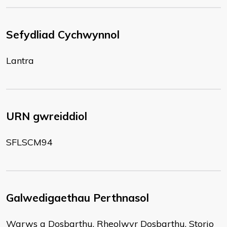
Sefydliad Cychwynnol
Lantra
URN gwreiddiol
SFLSCM94
Galwedigaethau Perthnasol
Warws a Dosbarthu, Rheolwyr Dosbarthu, Storio