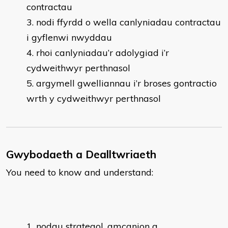
contractau
nodi ffyrdd o wella canlyniadau contractau
i gyflenwi nwyddau
rhoi canlyniadau’r adolygiad i’r
cydweithwyr perthnasol
argymell gwelliannau i’r broses gontractio
wrth y cydweithwyr perthnasol
Gwybodaeth a Dealltwriaeth
You need to know and understand:
nodau strategol, amcanion a