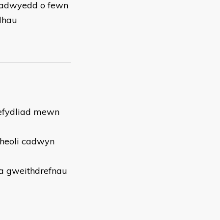
liadwyedd o fewn
lhau
sefydliad mewn
rheoli cadwyn
 a gweithdrefnau
d