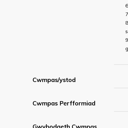
s
Cwmpas/ystod
Cwmpas Perfformiad
Gwybodaeth Cwmpas