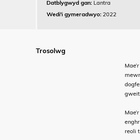
Datblygwyd gan:
Lantra
Wedi'i gymeradwyo:
2022
Trosolwg
Mae’r
mewnf
dogfe
gweit
Mae’r
enghr
reoli 