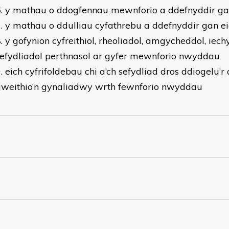
y mathau o ddogfennau mewnforio a ddefnyddir gan
y mathau o ddulliau cyfathrebu a ddefnyddir gan ei
y gofynion cyfreithiol, rheoliadol, amgycheddol, iec
efydliadol perthnasol ar gyfer mewnforio nwyddau
eich cyfrifoldebau chi a’ch sefydliad dros ddiogelu’
gweithio’n gynaliadwy wrth fewnforio nwyddau