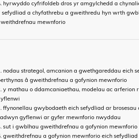
hyrwyddo cyfrifoldeb dros yr amgylchedd a chyna
 sefydliad a chyfathrebu a gweithredu hyn wrth gwb
gweithdrefnau mewnforio
nodau strategol, amcanion a gwethgareddau eich 
perthynas â gweithdrefnau a gofynion mewnforio
y mathau o ddamcaniaethau, modelau ac arferion 
gyflenwi
ffynonellau gwybodaeth eich sefydliad ar brosesau
cadwyn gyflenwi ar gyfer mewnforio nwyddau
sut i gwblhau gweithdrefnau a gofynion mewnforio
gweithdrefnau a gofynion mewnforio eich sefydlia