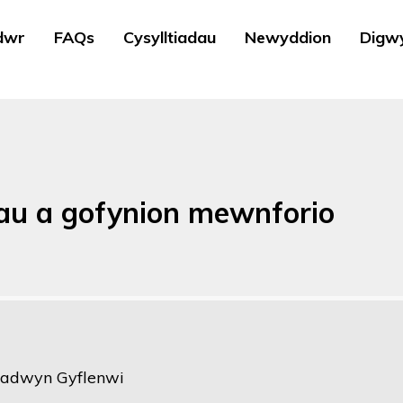
dwr
FAQs
Cysylltiadau
Newyddion
Digw
au a gofynion mewnforio
Cadwyn Gyflenwi