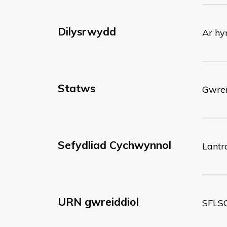
Dilysrwydd
Ar hy
Statws
Gwrei
Sefydliad Cychwynnol
Lantr
URN gwreiddiol
SFLS