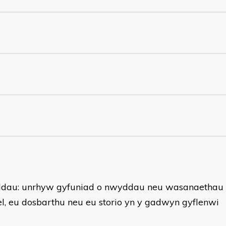
au: unrhyw gyfuniad o nwyddau neu wasanaethau s
el, eu dosbarthu neu eu storio yn y gadwyn gyflenwi