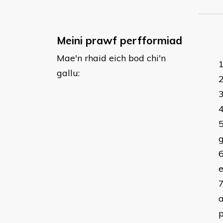
Meini prawf perfformiad
Mae'n rhaid eich bod chi'n
gallu:
e
a
p