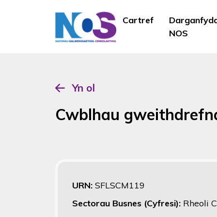
Cartref
Darganfyd
NOS
Yn ol
Cwblhau gweithdrefn
URN:
SFLSCM119
Sectorau Busnes (Cyfresi):
Rheoli 