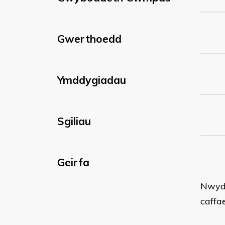
Gwerthoedd
Ymddygiadau
Sgiliau
Geirfa
Nwydd
caffa