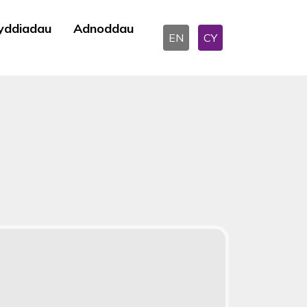
yddiadau
Adnoddau
EN
CY