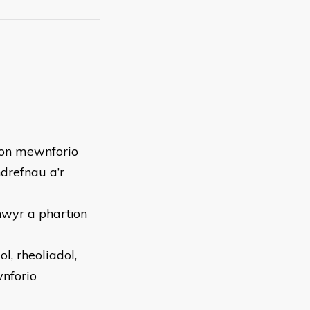
ion mewnforio
hdrefnau a’r
wyr a phartïon
l, rheoliadol,
nforio