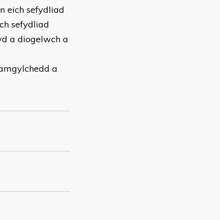
 eich sefydliad
ch sefydliad
hyd a diogelwch a
r amgylchedd a