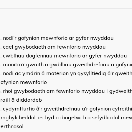
nodi’r gofynion mewnforio ar gyfer nwyddau
cael gwybodaeth am fewnforio nwyddau
cwblhau dogfennau mewnforio ar gyfer nwyddau
monitro’r gwaith o gwblhau gweithdrefnau a gofyn
nodi ac ymdrin â materion yn gysylltiedig â’r gweit
gofynion mewnforio
rhoi gwybodaeth am fewnforio nwyddau i gydweith
raill â diddordeb
cydymffurfio â’r gweithdrefnau a’r gofynion cyfreithio
mghylcheddol, iechyd a diogelwch a sefydliadol mew
erthnasol