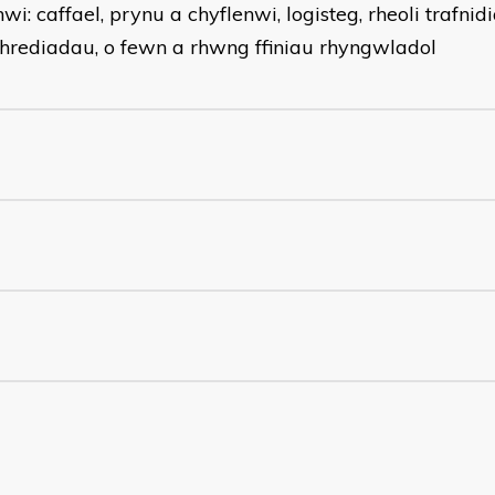
wi: caffael, prynu a chyflenwi, logisteg, rheoli trafnid
hrediadau, o fewn a rhwng ffiniau rhyngwladol