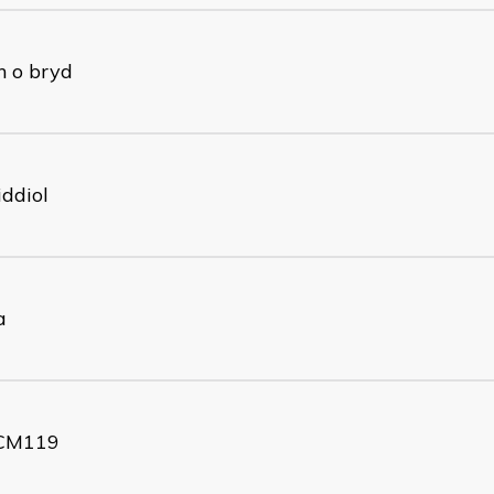
n o bryd
ddiol
a
CM119