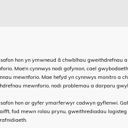
 safon hon yn ymwneud â chwblhau gweithdrefnau a
orio. Mae’n cynnwys nodi gofynion, cael gwybodaet
nnau mewnforio. Mae hefyd yn cynnwys monitro a ch
hdrefnau mewnforio, nodi problemau a darparu gwy
 safon hon ar gyfer ymarferwyr cadwyn gyflenwi. Gall
aifft, fod mewn rolau prynu, gweithrediadau logisteg
trafnidiaeth.