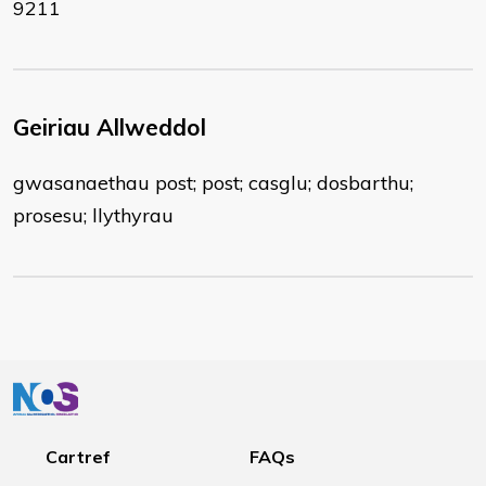
9211
Geiriau Allweddol
gwasanaethau post; post; casglu; dosbarthu;
prosesu; llythyrau
Cartref
FAQs