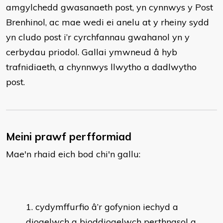
amgylchedd gwasanaeth post, yn cynnwys y Post
Brenhinol, ac mae wedi ei anelu at y rheiny sydd
yn cludo post i’r cyrchfannau gwahanol yn y
cerbydau priodol. Gallai ymwneud â hyb
trafnidiaeth, a chynnwys llwytho a dadlwytho
post.
Meini prawf perfformiad
Mae'n rhaid eich bod chi'n gallu:
cydymffurfio â’r gofynion iechyd a
diogelwch a bioddiogelwch perthnasol a