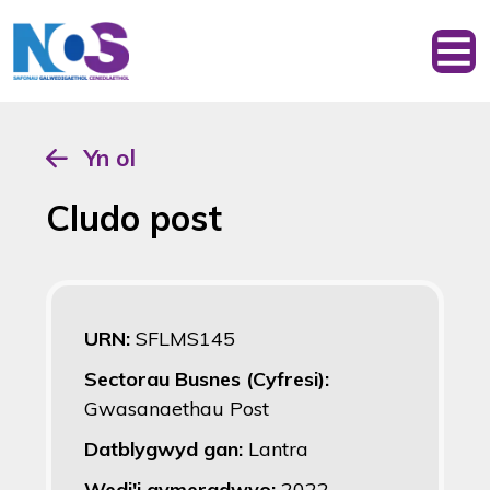
Yn ol
Cludo post
URN:
SFLMS145
Sectorau Busnes (Cyfresi):
Gwasanaethau Post
Datblygwyd gan:
Lantra
Wedi'i gymeradwyo:
2022