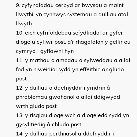
cyfyngiadau cerbyd ar bwysau a maint
llwythi, yn cynnwys systemau a dulliau atal
llwyth
eich cyfrifoldebau sefydliadol ar gyfer
diogelu cyflwr post, a’r rhagofalon y gellir eu
cymryd i gyflawni hyn
y mathau o amodau a sylweddau a allai
fod yn niweidiol sydd yn effeithio ar gludo
post
y dulliau a ddefnyddir i ymdrin â
phroblemau gwahanol a allai ddigwydd
wrth gludo post
y risgiau diogelwch a diogeledd sydd yn
gysylltiedig â chludo post
y dulliau perthnasol a ddefnyddir i