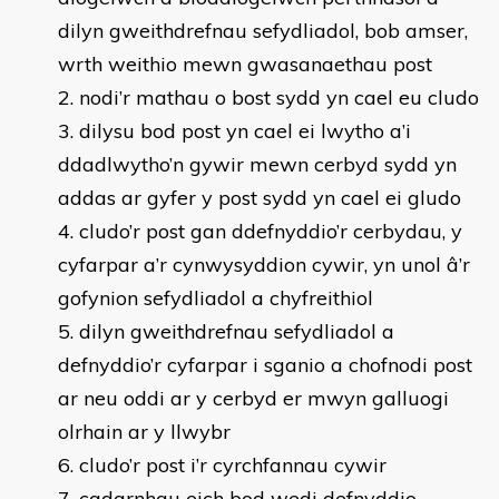
dilyn gweithdrefnau sefydliadol, bob amser,
wrth weithio mewn gwasanaethau post
nodi’r mathau o bost sydd yn cael eu cludo
dilysu bod post yn cael ei lwytho a’i
ddadlwytho’n gywir mewn cerbyd sydd yn
addas ar gyfer y post sydd yn cael ei gludo
cludo’r post gan ddefnyddio’r cerbydau, y
cyfarpar a’r cynwysyddion cywir, yn unol â’r
gofynion sefydliadol a chyfreithiol
dilyn gweithdrefnau sefydliadol a
defnyddio’r cyfarpar i sganio a chofnodi post
ar neu oddi ar y cerbyd er mwyn galluogi
olrhain ar y llwybr
cludo’r post i’r cyrchfannau cywir
cadarnhau eich bod wedi defnyddio