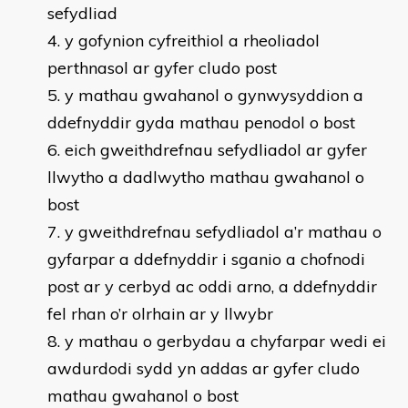
sefydliad
y gofynion cyfreithiol a rheoliadol
perthnasol ar gyfer cludo post
y mathau gwahanol o gynwysyddion a
ddefnyddir gyda mathau penodol o bost
eich gweithdrefnau sefydliadol ar gyfer
llwytho a dadlwytho mathau gwahanol o
bost
y gweithdrefnau sefydliadol a’r mathau o
gyfarpar a ddefnyddir i sganio a chofnodi
post ar y cerbyd ac oddi arno, a ddefnyddir
fel rhan o’r olrhain ar y llwybr
y mathau o gerbydau a chyfarpar wedi ei
awdurdodi sydd yn addas ar gyfer cludo
mathau gwahanol o bost