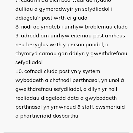
dulliau a gymeradwyir yn sefydliadol i
ddiogelu’r post wrth ei gludo
nodi ac ymateb i unrhyw broblemau cludo
adrodd am unrhyw eitemau post amheus
neu beryglus wrth y person priodol, a
chymryd camau gan ddilyn y gweithdrefnau
sefydliadol
cofnodi cludo post yn y system
wybodaeth a chofnodi perthnasol, yn unol â
gweithdrefnau sefydliadol, a dilyn yr holl
reoliadau diogeledd data a gwybodaeth
perthnasol yn ymwneud â staff, cwsmeriaid
a phartneriaid dosbarthu