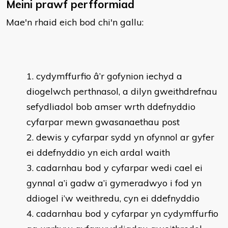
Meini prawf perfformiad
Mae'n rhaid eich bod chi'n gallu:
cydymffurfio â’r gofynion iechyd a
diogelwch perthnasol, a dilyn gweithdrefnau
sefydliadol bob amser wrth ddefnyddio
cyfarpar mewn gwasanaethau post
dewis y cyfarpar sydd yn ofynnol ar gyfer
ei ddefnyddio yn eich ardal waith
cadarnhau bod y cyfarpar wedi cael ei
gynnal a’i gadw a’i gymeradwyo i fod yn
ddiogel i’w weithredu, cyn ei ddefnyddio
cadarnhau bod y cyfarpar yn cydymffurfio