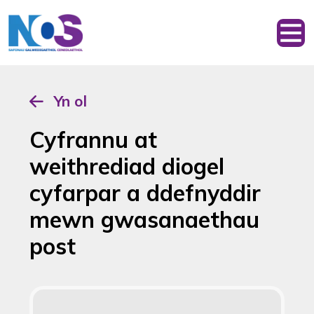
Yn ol
Cyfrannu at
weithrediad diogel
cyfarpar a ddefnyddir
mewn gwasanaethau
post