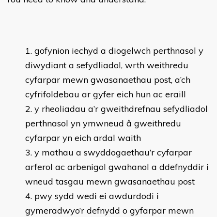
gofynion iechyd a diogelwch perthnasol y
diwydiant a sefydliadol, wrth weithredu
cyfarpar mewn gwasanaethau post, a’ch
cyfrifoldebau ar gyfer eich hun ac eraill
y rheoliadau a’r gweithdrefnau sefydliadol
perthnasol yn ymwneud â gweithredu
cyfarpar yn eich ardal waith
y mathau a swyddogaethau’r cyfarpar
arferol ac arbenigol gwahanol a ddefnyddir i
wneud tasgau mewn gwasanaethau post
pwy sydd wedi ei awdurdodi i
gymeradwyo’r defnydd o gyfarpar mewn