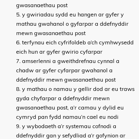
gwasanaethau post
y gwiriadau sydd eu hangen ar gyfer y
mathau gwahanol o gyfarpar a ddefnyddir
mewn gwasanaethau post
terfynau eich cyfrifoldeb a’ch cymhwysedd
eich hun ar gyfer gwirio cyfarpar
amserlenni a gweithdrefnau cynnal a
chadw ar gyfer cyfarpar gwahanol a
ddefnyddir mewn gwasanaethau post
y mathau o namau y gellir dod ar eu traws
gyda chyfarpar a ddefnyddir mewn
gwasanaethau post, a’r camau y dylid eu
cymryd pan fydd namau’n cael eu nodi
y wybodaeth a’r systemau cofnodi a
ddefnyddir gan y sefydliad a’r gofynion ar