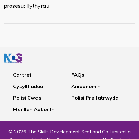
prosesu; llythyrau
Cartref
FAQs
Cysylltiadau
Amdanom ni
Polisi Cwcis
Polisi Preifatrwydd
Ffurflen Adborth
© 2026 The Skills Development Scotland Co Limited, a