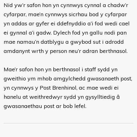
Nid yw’r safon hon yn cynnwys cynnal a chadw’r
cyfarpar, mae’n cynnwys sicrhau bod y cyfarpar
yn addas ar gyfer ei ddefnyddio a’i fod wedi cael
ei gynnal a’i gadw. Dylech fod yn gallu nodi pan
mae namau’n datblygu a gwybod sut i adrodd
amdanynt wrth y person neu’r adran berthnasol.
Mae’r safon hon yn berthnasol i staff sydd yn
gweithio ym mhob amgylchedd gwasanaeth post,
yn cynnwys y Post Brenhinol, ac mae wedi ei
hanelu at weithredwyr sydd yn gysylltiedig â
gwasanaethau post ar bob lefel.