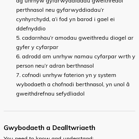
ag unrhyw gyfarwyddiadau gweithredol
perthnasol neu gyfarwyddiadau’r
cynhyrchydd, a’i fod yn barod i gael ei
ddefnyddio
cadarnhau’r amodau gweithredu diogel ar
gyfer y cyfarpar
adrodd am unrhyw namau cyfarpar wrth y
person neu’r adran berthnasol
cofnodi unrhyw faterion yn y system
wybodaeth a chofnodi berthnasol, yn unol â
gweithdrefnau sefydliadol
Gwybodaeth a Dealltwriaeth
You need to know and understand: