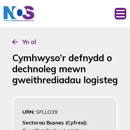
Yn ol
Cymhwyso’r defnydd o
dechnoleg mewn
gweithrediadau logisteg
URN:
SFLLO39
Sectorau Busnes (Cyfresi):