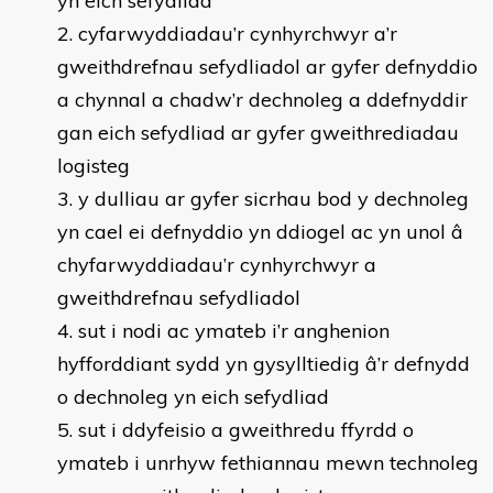
yn eich sefydliad
cyfarwyddiadau’r cynhyrchwyr a’r
gweithdrefnau sefydliadol ar gyfer defnyddio
a chynnal a chadw’r dechnoleg a ddefnyddir
gan eich sefydliad ar gyfer gweithrediadau
logisteg
y dulliau ar gyfer sicrhau bod y dechnoleg
yn cael ei defnyddio yn ddiogel ac yn unol â
chyfarwyddiadau’r cynhyrchwyr a
gweithdrefnau sefydliadol
sut i nodi ac ymateb i’r anghenion
hyfforddiant sydd yn gysylltiedig â’r defnydd
o dechnoleg yn eich sefydliad
sut i ddyfeisio a gweithredu ffyrdd o
ymateb i unrhyw fethiannau mewn technoleg