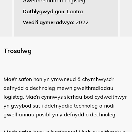
Gweithrediadau Logisteg
Datblygwyd gan:
Lantra
Wedi'i gymeradwyo:
2022
Trosolwg
Mae’r safon hon yn ymwneud â chymhwyso’r
defnydd o dechnoleg mewn gweithrediadau
logisteg. Mae’n cynnwys sicrhau bod cydweithwyr
yn gwybod sut i ddefnyddio technoleg a nodi
gwelliannau posibl yn y defnydd o dechnoleg.