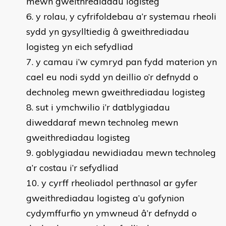
mewn gweithrediadau logisteg
y rolau, y cyfrifoldebau a’r systemau rheoli
sydd yn gysylltiedig â gweithrediadau
logisteg yn eich sefydliad
y camau i’w cymryd pan fydd materion yn
cael eu nodi sydd yn deillio o’r defnydd o
dechnoleg mewn gweithrediadau logisteg
sut i ymchwilio i’r datblygiadau
diweddaraf mewn technoleg mewn
gweithrediadau logisteg
goblygiadau newidiadau mewn technoleg
a’r costau i’r sefydliad
y cyrff rheoliadol perthnasol ar gyfer
gweithrediadau logisteg a’u gofynion
cydymffurfio yn ymwneud â’r defnydd o