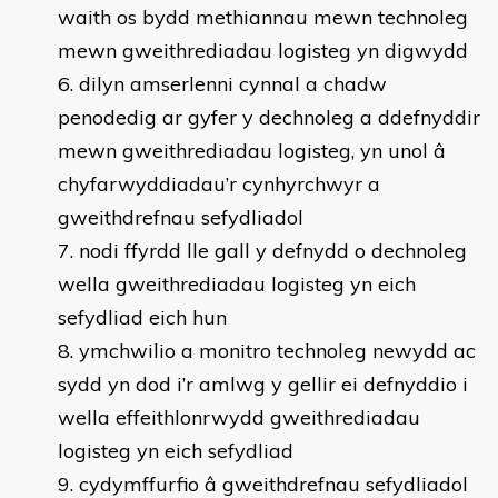
waith os bydd methiannau mewn technoleg
mewn gweithrediadau logisteg yn digwydd
dilyn amserlenni cynnal a chadw
penodedig ar gyfer y dechnoleg a ddefnyddir
mewn gweithrediadau logisteg, yn unol â
chyfarwyddiadau’r cynhyrchwyr a
gweithdrefnau sefydliadol
nodi ffyrdd lle gall y defnydd o dechnoleg
wella gweithrediadau logisteg yn eich
sefydliad eich hun
ymchwilio a monitro technoleg newydd ac
sydd yn dod i’r amlwg y gellir ei defnyddio i
wella effeithlonrwydd gweithrediadau
logisteg yn eich sefydliad
cydymffurfio â gweithdrefnau sefydliadol