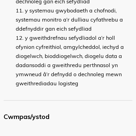
dechnoleg gan eich sefydliad
y systemau gwybodaeth a chofnodi,
systemau monitro a’r dulliau cyfathrebu a
ddefnyddir gan eich sefydliad
y gweithdrefnau sefydliadol a’r holl
ofynion cyfreithiol, amgylcheddol, iechyd a
diogelwch, bioddiogelwch, diogelu data a
dadansoddi a gweithredu perthnasol yn
ymwneud â’r defnydd o dechnoleg mewn
gweithrediadau logisteg
Cwmpas/ystod