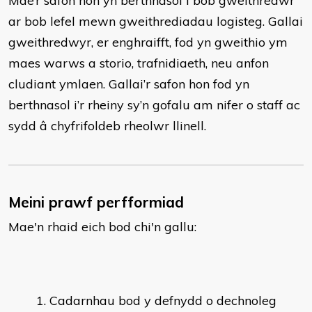
Mae’r safon hon yn berthnasol i bob gweithredwr
ar bob lefel mewn gweithrediadau logisteg. Gallai
gweithredwyr, er enghraifft, fod yn gweithio ym
maes warws a storio, trafnidiaeth, neu anfon
cludiant ymlaen. Gallai’r safon hon fod yn
berthnasol i’r rheiny sy’n gofalu am nifer o staff ac
sydd â chyfrifoldeb rheolwr llinell.
Meini prawf perfformiad
Mae'n rhaid eich bod chi'n gallu:
Cadarnhau bod y defnydd o dechnoleg