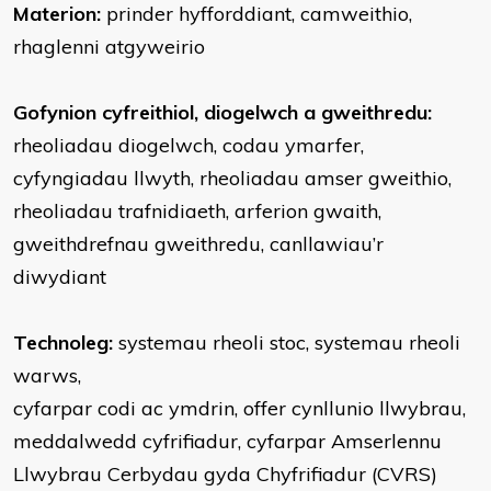
Materion:
prinder hyfforddiant, camweithio,
rhaglenni atgyweirio
Gofynion cyfreithiol, diogelwch a gweithredu:
rheoliadau diogelwch, codau ymarfer,
cyfyngiadau llwyth, rheoliadau amser gweithio,
rheoliadau trafnidiaeth, arferion gwaith,
gweithdrefnau gweithredu, canllawiau’r
diwydiant
Technoleg:
systemau rheoli stoc, systemau rheoli
warws,
cyfarpar codi ac ymdrin, offer cynllunio llwybrau,
meddalwedd cyfrifiadur, cyfarpar Amserlennu
Llwybrau Cerbydau gyda Chyfrifiadur (CVRS)