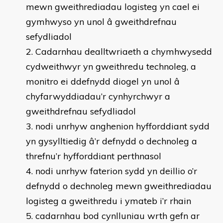
mewn gweithrediadau logisteg yn cael ei
gymhwyso yn unol â gweithdrefnau
sefydliadol
Cadarnhau dealltwriaeth a chymhwysedd
cydweithwyr yn gweithredu technoleg, a
monitro ei ddefnydd diogel yn unol â
chyfarwyddiadau’r cynhyrchwyr a
gweithdrefnau sefydliadol
nodi unrhyw anghenion hyfforddiant sydd
yn gysylltiedig â’r defnydd o dechnoleg a
threfnu’r hyfforddiant perthnasol
nodi unrhyw faterion sydd yn deillio o’r
defnydd o dechnoleg mewn gweithrediadau
logisteg a gweithredu i ymateb i’r rhain
cadarnhau bod cynlluniau wrth gefn ar