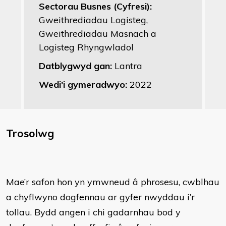
Sectorau Busnes (Cyfresi):
Gweithrediadau Logisteg,
Gweithrediadau Masnach a
Logisteg Rhyngwladol
Datblygwyd gan:
Lantra
Wedi'i gymeradwyo:
2022
Trosolwg
Mae’r safon hon yn ymwneud â phrosesu, cwblhau
a chyflwyno dogfennau ar gyfer nwyddau i’r
tollau. Bydd angen i chi gadarnhau bod y