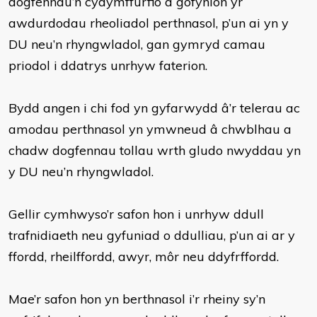
dogfennau’n cydymffurfio â gofynion yr
awdurdodau rheoliadol perthnasol, p’un ai yn y
DU neu’n rhyngwladol, gan gymryd camau
priodol i ddatrys unrhyw faterion.
Bydd angen i chi fod yn gyfarwydd â’r telerau ac
amodau perthnasol yn ymwneud â chwblhau a
chadw dogfennau tollau wrth gludo nwyddau yn
y DU neu’n rhyngwladol.
Gellir cymhwyso’r safon hon i unrhyw ddull
trafnidiaeth neu gyfuniad o ddulliau, p’un ai ar y
ffordd, rheilffordd, awyr, môr neu ddyfrffordd.
Mae’r safon hon yn berthnasol i’r rheiny sy’n