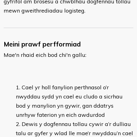
gyfrifol am brosesu a chwblhau dogfennau tollau
mewn gweithrediadau logisteg.
Meini prawf perfformiad
Mae'n rhaid eich bod chi'n gallu:
Cael yr holl fanylion perthnasol o’r
nwyddau sydd yn cael eu cludo a sicrhau
bod y manylion yn gywir, gan ddatrys
unrhyw faterion yn eich awdurdod
Dewis y dogfennau tollau cywir a’r dulliau
talu ar gyfer y wlad lle mae’r nwyddau’n cael