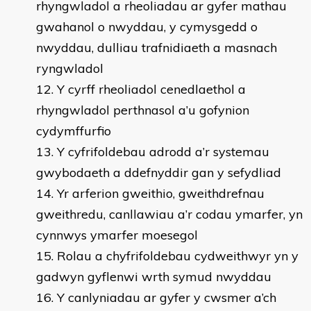
rhyngwladol a rheoliadau ar gyfer mathau
gwahanol o nwyddau, y cymysgedd o
nwyddau, dulliau trafnidiaeth a masnach
ryngwladol
Y cyrff rheoliadol cenedlaethol a
rhyngwladol perthnasol a’u gofynion
cydymffurfio
Y cyfrifoldebau adrodd a’r systemau
gwybodaeth a ddefnyddir gan y sefydliad
Yr arferion gweithio, gweithdrefnau
gweithredu, canllawiau a’r codau ymarfer, yn
cynnwys ymarfer moesegol
Rolau a chyfrifoldebau cydweithwyr yn y
gadwyn gyflenwi wrth symud nwyddau
Y canlyniadau ar gyfer y cwsmer a’ch