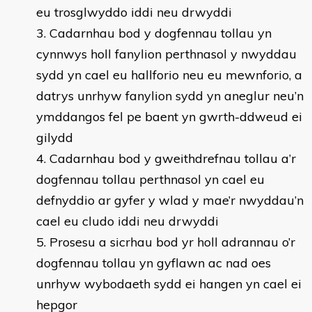
eu trosglwyddo iddi neu drwyddi
Cadarnhau bod y dogfennau tollau yn
cynnwys holl fanylion perthnasol y nwyddau
sydd yn cael eu hallforio neu eu mewnforio, a
datrys unrhyw fanylion sydd yn aneglur neu’n
ymddangos fel pe baent yn gwrth-ddweud ei
gilydd
Cadarnhau bod y gweithdrefnau tollau a’r
dogfennau tollau perthnasol yn cael eu
defnyddio ar gyfer y wlad y mae’r nwyddau’n
cael eu cludo iddi neu drwyddi
Prosesu a sicrhau bod yr holl adrannau o’r
dogfennau tollau yn gyflawn ac nad oes
unrhyw wybodaeth sydd ei hangen yn cael ei
hepgor