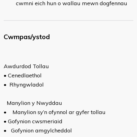
cwmni eich hun o wallau mewn dogfennau
Cwmpas/ystod
Awdurdod Tollau
•
Cenedlaethol
•
Rhyngwladol
Manylion y Nwyddau
•
Manylion sy’n ofynnol ar gyfer tollau
•
Gofynion cwsmeriaid
•
Gofynion amgylcheddol