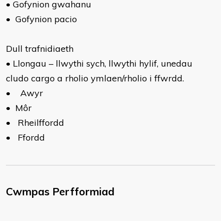
•
Gofynion gwahanu
•
Gofynion pacio
Dull trafnidiaeth
•
Llongau – llwythi sych, llwythi hylif, unedau
cludo cargo a rholio ymlaen/rholio i ffwrdd.
•
Awyr
•
Môr
•
Rheilffordd
•
Ffordd
Cwmpas Perfformiad