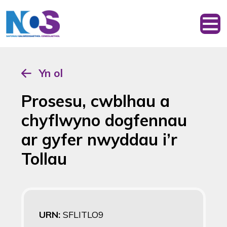
Yn ol
Prosesu, cwblhau a
chyflwyno dogfennau
ar gyfer nwyddau i’r
Tollau
URN:
SFLITLO9