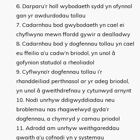
Darparu’r holl wybodaeth sydd yn ofynnol
gan yr awdurdodau tollau
Cadarnhau bod gwybodaeth yn cael ei
chyflwyno mewn ffordd gywir a dealladwy
Cadarnhau bod y dogfennau tollau yn cael
eu ffeilio a’u cadw’n briodol, yn unol â
gofynion statudol a rheoliadol
Cyflwyno’r dogfennau tollau i’r
rhanddeiliad perthnasol ar yr adeg briodol,
yn unol â gweithdrefnau y cytunwyd arnynt
Nodi unrhyw ddigwyddiadau neu
broblemau nas rhagwelwyd gyda’r
dogfennau, a chymryd y camau priodol
Adrodd am unrhyw weithgareddau
gwaith a’u cofnodi yn y systemau