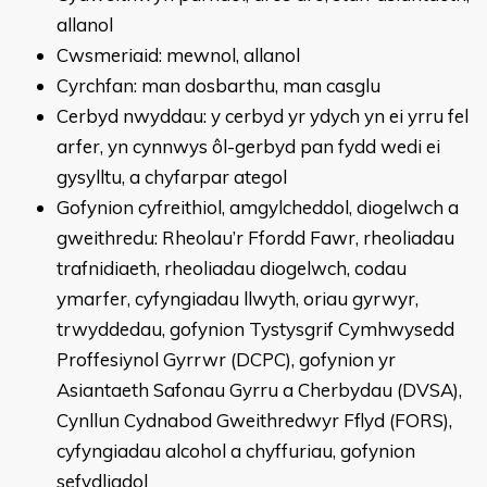
allanol
Cwsmeriaid: mewnol, allanol
Cyrchfan: man dosbarthu, man casglu
Cerbyd nwyddau: y cerbyd yr ydych yn ei yrru fel
arfer, yn cynnwys ôl-gerbyd pan fydd wedi ei
gysylltu, a chyfarpar ategol
Gofynion cyfreithiol, amgylcheddol, diogelwch a
gweithredu: Rheolau’r Ffordd Fawr, rheoliadau
trafnidiaeth, rheoliadau diogelwch, codau
ymarfer, cyfyngiadau llwyth, oriau gyrwyr,
trwyddedau, gofynion Tystysgrif Cymhwysedd
Proffesiynol Gyrrwr (DCPC), gofynion yr
Asiantaeth Safonau Gyrru a Cherbydau (DVSA),
Cynllun Cydnabod Gweithredwyr Fflyd (FORS),
cyfyngiadau alcohol a chyffuriau, gofynion
sefydliadol