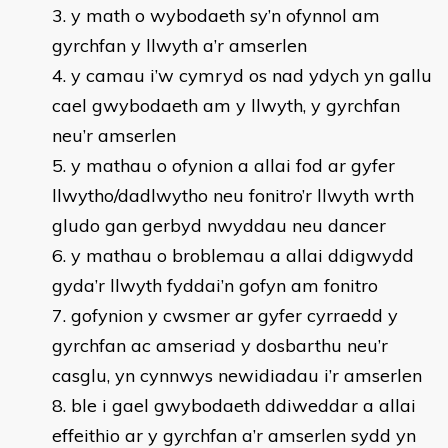
y math o wybodaeth sy’n ofynnol am
gyrchfan y llwyth a’r amserlen
y camau i’w cymryd os nad ydych yn gallu
cael gwybodaeth am y llwyth, y gyrchfan
neu’r amserlen
y mathau o ofynion a allai fod ar gyfer
llwytho/dadlwytho neu fonitro’r llwyth wrth
gludo gan gerbyd nwyddau neu dancer
y mathau o broblemau a allai ddigwydd
gyda’r llwyth fyddai’n gofyn am fonitro
gofynion y cwsmer ar gyfer cyrraedd y
gyrchfan ac amseriad y dosbarthu neu’r
casglu, yn cynnwys newidiadau i’r amserlen
ble i gael gwybodaeth ddiweddar a allai
effeithio ar y gyrchfan a’r amserlen sydd yn