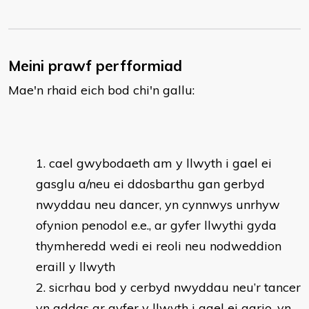
Meini prawf perfformiad
Mae'n rhaid eich bod chi'n gallu:
cael gwybodaeth am y llwyth i gael ei
gasglu a/neu ei ddosbarthu gan gerbyd
nwyddau neu dancer, yn cynnwys unrhyw
ofynion penodol e.e., ar gyfer llwythi gyda
thymheredd wedi ei reoli neu nodweddion
eraill y llwyth
sicrhau bod y cerbyd nwyddau neu’r tancer
yn addas ar gyfer y llwyth i gael ei gario, yn