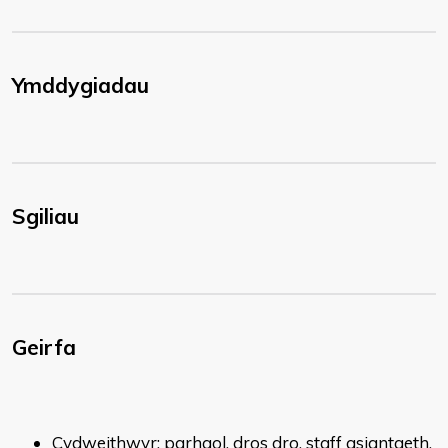
Ymddygiadau
Sgiliau
Geirfa
Cydweithwyr: parhaol, dros dro, staff asiantaeth,