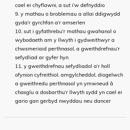
cael ei chyflawni, a sut i’w defnyddio
y mathau o broblemau a allai ddigwydd
gyda’r gyrchfan a’r amserlen
sut i gyfathrebu’r mathau gwahanol o
wybodaeth am y llwyth i gydweithwyr a
chwsmeriaid perthnasol, a gweithdrefnau’r
sefydliad ar gyfer hyn
y gweithdrefnau sefydliadol a’r holl
ofynion cyfreithiol, amgylcheddol, diogelwch
a gweithredu perthnasol yn ymwneud â
chasglu a dosbarthu’r llwyth sydd yn cael ei
gario gan gerbyd nwyddau neu dancer