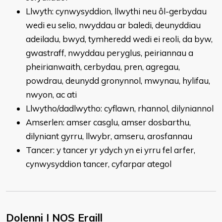
Llwyth: cynwysyddion, llwythi neu ôl-gerbydau
wedi eu selio, nwyddau ar baledi, deunyddiau
adeiladu, bwyd, tymheredd wedi ei reoli, da byw,
gwastraff, nwyddau peryglus, peiriannau a
pheirianwaith, cerbydau, pren, agregau,
powdrau, deunydd gronynnol, mwynau, hylifau,
nwyon, ac ati
Llwytho/dadlwytho: cyflawn, rhannol, dilyniannol
Amserlen: amser casglu, amser dosbarthu,
dilyniant gyrru, llwybr, amseru, arosfannau
Tancer: y tancer yr ydych yn ei yrru fel arfer,
cynwysyddion tancer, cyfarpar ategol
Dolenni I NOS Eraill