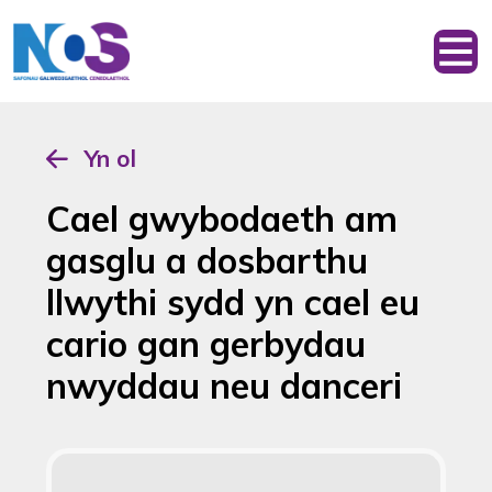
Yn ol
Cael gwybodaeth am
gasglu a dosbarthu
llwythi sydd yn cael eu
cario gan gerbydau
nwyddau neu danceri