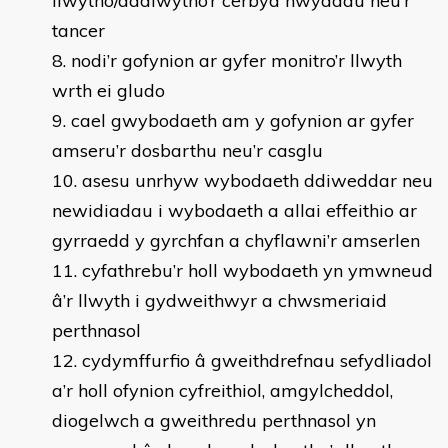
llwytho/dadlwytho’r cerbyd nwyddau neu’r
tancer
nodi’r gofynion ar gyfer monitro’r llwyth
wrth ei gludo
cael gwybodaeth am y gofynion ar gyfer
amseru’r dosbarthu neu’r casglu
asesu unrhyw wybodaeth ddiweddar neu
newidiadau i wybodaeth a allai effeithio ar
gyrraedd y gyrchfan a chyflawni’r amserlen
cyfathrebu’r holl wybodaeth yn ymwneud
â’r llwyth i gydweithwyr a chwsmeriaid
perthnasol
cydymffurfio â gweithdrefnau sefydliadol
a’r holl ofynion cyfreithiol, amgylcheddol,
diogelwch a gweithredu perthnasol yn