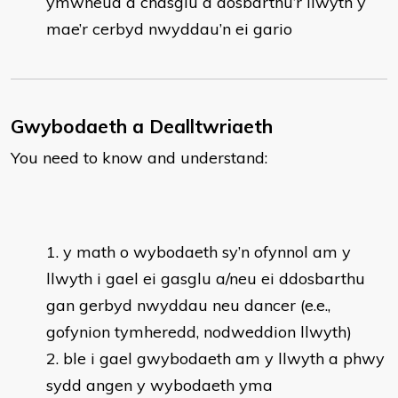
ymwneud â chasglu a dosbarthu’r llwyth y
mae’r cerbyd nwyddau’n ei gario
Gwybodaeth a Dealltwriaeth
You need to know and understand:
y math o wybodaeth sy’n ofynnol am y
llwyth i gael ei gasglu a/neu ei ddosbarthu
gan gerbyd nwyddau neu dancer (e.e.,
gofynion tymheredd, nodweddion llwyth)
ble i gael gwybodaeth am y llwyth a phwy
sydd angen y wybodaeth yma