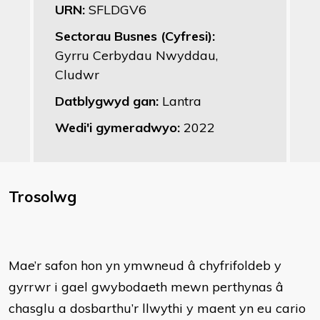
URN:
SFLDGV6
Sectorau Busnes (Cyfresi):
Gyrru Cerbydau Nwyddau,
Cludwr
Datblygwyd gan:
Lantra
Wedi'i gymeradwyo:
2022
Trosolwg
Mae’r safon hon yn ymwneud â chyfrifoldeb y
gyrrwr i gael gwybodaeth mewn perthynas â
chasglu a dosbarthu’r llwythi y maent yn eu cario