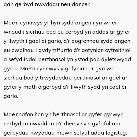
gan gerbyd nwyddau neu dancer.
Mae’n cynnwys yr hyn sydd angen i yrrwr ei
wneud i sicrhau bod eu cerbyd yn addas ar gyfer
y llwyth i gael ei gario, a’r dogfennau sydd angen
eu cwblhau i gydymffurfio â’r gofynion cyfreithiol
a sefydliadol perthnasol yn ystod pob dyletswydd
gyrru. Mae’n cynnwys y gofyniad i’r gyrrwr
sicrhau bod y trwyddedau perthnasol ar gael ar
gyfer y math o gerbyd a’r llwyth sydd yn cael ei
gario.
Mae’r safon hon yn berthnasol ar gyfer gyrwyr
cerbydau nwyddau a’r rheiny sy’n gyfrifol am
gerbydau nwyddau mewn sefydliadau logisteg.