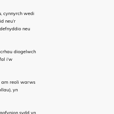
, cynnyrch wedi
id neu’r
 defnyddio neu
sicrhau diogelwch
al i’w
ol am reoli warws
llau), yn
 gofynion sydd yn