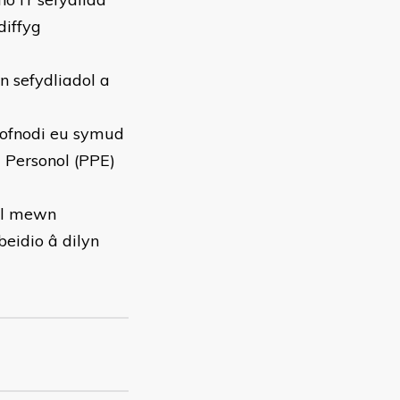
diffyg
n sefydliadol a
gofnodi eu symud
u Personol (PPE)
ol mewn
beidio â dilyn