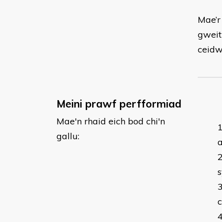
Mae’r
gweit
ceidw
Meini prawf perfformiad
Mae'n rhaid eich bod chi'n
gallu:
a
s
c