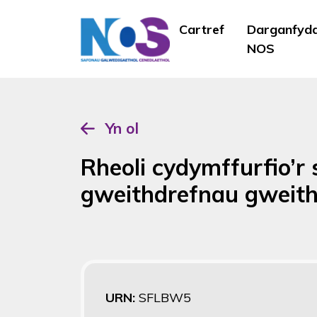
Cartref
Darganfyd
NOS
Yn ol
Rheoli cydymffurfio’r 
gweithdrefnau gweith
URN:
SFLBW5