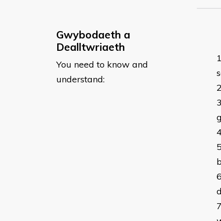
Gwybodaeth a
Dealltwriaeth
You need to know and
s
understand:
g
d
w