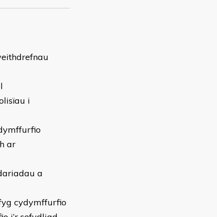
gweithdrefnau
l
lisïau i
ydymffurfio
h ar
ddariadau a
fyg cydymffurfio
o i’r sefydliad