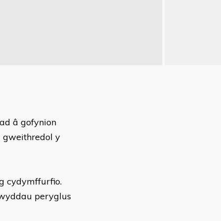
iad â gofynion
u gweithredol y
g cydymffurfio.
nwyddau peryglus