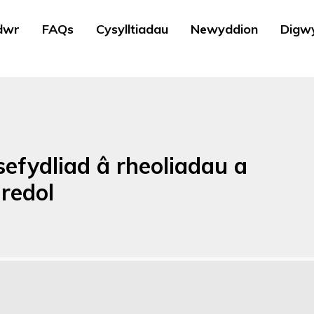
dwr
FAQs
Cysylltiadau
Newyddion
Digw
sefydliad â rheoliadau a
redol