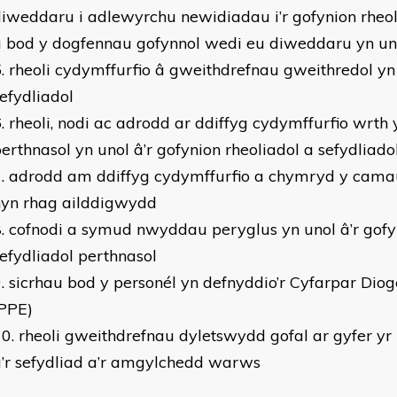
iweddaru i adlewyrchu newidiadau i’r gofynion rheol
a bod y dogfennau gofynnol wedi eu diweddaru yn un
rheoli cydymffurfio â gweithdrefnau gweithredol yn
efydliadol
rheoli, nodi ac adrodd ar ddiffyg cydymffurfio wrth y
erthnasol yn unol â’r gofynion rheoliadol a sefydliado
adrodd am ddiffyg cydymffurfio a chymryd y camau 
hyn rhag ailddigwydd
cofnodi a symud nwyddau peryglus yn unol â’r gofyn
efydliadol perthnasol
sicrhau bod y personél yn defnyddio’r Cyfarpar Diog
(PPE)
rheoli gweithdrefnau dyletswydd gofal ar gyfer y
’r sefydliad a’r amgylchedd warws