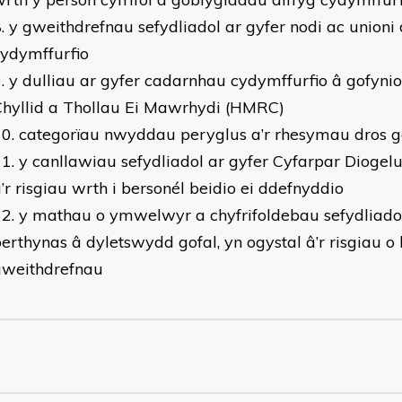
y gweithdrefnau sefydliadol ar gyfer nodi ac unioni 
ydymffurfio
y dulliau ar gyfer cadarnhau cydymffurfio â gofynio
Chyllid a Thollau Ei Mawrhydi (HMRC)
categorïau nwyddau peryglus a’r rhesymau dros 
y canllawiau sefydliadol ar gyfer Cyfarpar Diogel
’r risgiau wrth i bersonél beidio ei ddefnyddio
y mathau o ymwelwyr a chyfrifoldebau sefydliad
erthynas â dyletswydd gofal, yn ogystal â’r risgiau o 
gweithdrefnau