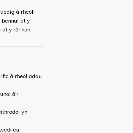
tiedig â rheoli
 bennaf at y
at y rôl hon.
urfio â rheoliadau
unol â’r
ithredol yn
 wedi eu