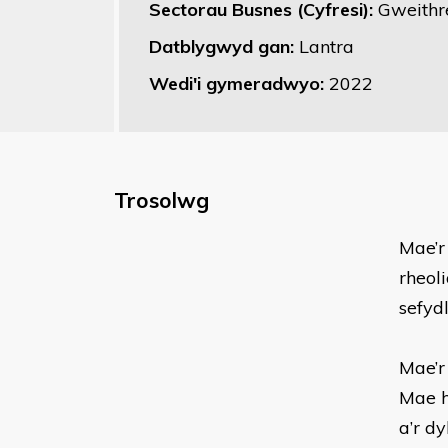
Sectorau Busnes (Cyfresi):
Gweithr
Datblygwyd gan:
Lantra
Wedi'i gymeradwyo:
2022
Trosolwg
Mae’r
rheol
sefyd
Mae’r
Mae h
a’r d