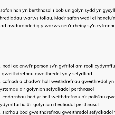
 safon hon yn berthnasol i bob unigolyn sydd yn gysyll
hrediadau warws tollau. Mae’r safon wedi ei hanelu’n
ad awdurdodedig y warws neu’r rheiny sy’n cyfrannu 
nodi ac enwi’r person sy’n gyfrifol am reoli cydymff
 gweithdrefnau gweithredol yn y sefydliad
cofnodi a chadw’r holl weithdrefnau gweithredol yn 
ystemau a’r gofynion sefydliadol perthnasol
cadarnhau bod yr holl weithdrefnau a’r polisïau gwe
ydymffurfio â’r gofynion rheoliadol perthnasol
sicrhau bod gweithdrefnau gweithredol sefydliadol