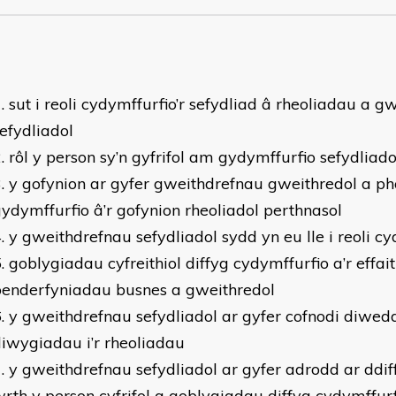
sut i reoli cydymffurfio’r sefydliad â rheoliadau a 
efydliadol
rôl y person sy’n gyfrifol am gydymffurfio sefydliado
y gofynion ar gyfer gweithdrefnau gweithredol a pho
ydymffurfio â’r gofynion rheoliadol perthnasol
y gweithdrefnau sefydliadol sydd yn eu lle i reoli c
goblygiadau cyfreithiol diffyg cydymffurfio a’r effait
benderfyniadau busnes a gweithredol
y gweithdrefnau sefydliadol ar gyfer cofnodi diwe
iwygiadau i’r rheoliadau
y gweithdrefnau sefydliadol ar gyfer adrodd ar ddif
rth y person cyfrifol a goblygiadau diffyg cydymffurfi