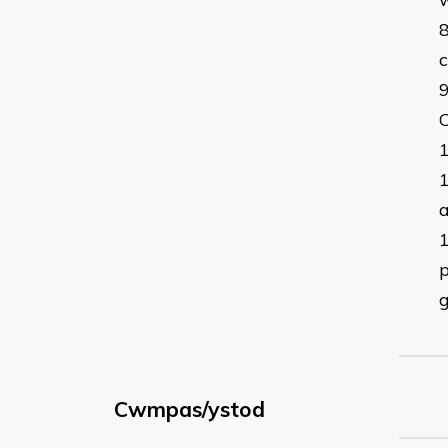
c
a
p
Cwmpas/ystod