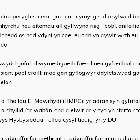
au peryglus: cemegau pur, cymysgedd o sylweddau
nhyrchu neu eitemau all gyflwyno risg i bobl, anifeilia
chedd os nad ydynt yn cael eu trin yn gywir wrth eu
udo
swydd gofal: rhwymedigaeth foesol neu gyfreithiol i 
esiant pobl eraill; mae gan gyflogwyr ddyletswydd gof
geion
d a Thollau Ei Mawrhydi (HMRC): yr adran sy’n gyfrif
 a chyllid (ar wahân, ond a elwir ar y cyd yn storfa’r to
ys Hysbysiadau Tollau cysylltiedig, yn y DU
g cydymffurfio: methiant i gydymffurfio ag amodau a