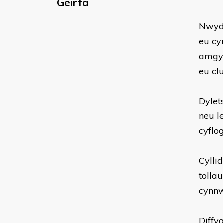
Geirfa
Nwydd
eu cy
amgyl
eu cl
Dylet
neu l
cyflo
Cylli
tollau
cynnw
Diffy