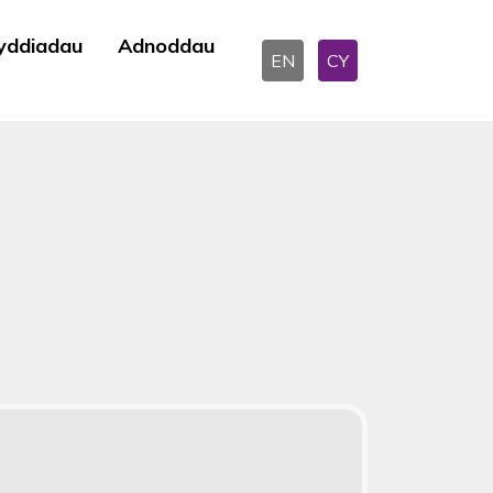
yddiadau
Adnoddau
EN
CY