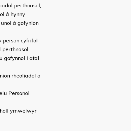
iadol perthnasol,
ol â hynny
 unol â gofynion
 person cyfrifol
l perthnasol
gofynnol i atal
ion rheoliadol a
elu Personol
r holl ymwelwyr