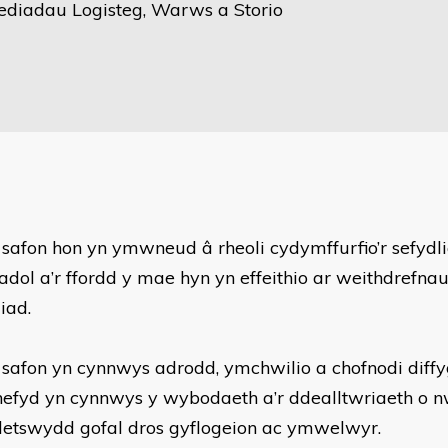
ediadau Logisteg, Warws a Storio
 safon hon yn ymwneud â rheoli cydymffurfio’r sefydl
iadol a’r ffordd y mae hyn yn effeithio ar weithdrefna
liad.
 safon yn cynnwys adrodd, ymchwilio a chofnodi diffy
efyd yn cynnwys y wybodaeth a’r ddealltwriaeth o 
yletswydd gofal dros gyflogeion ac ymwelwyr.