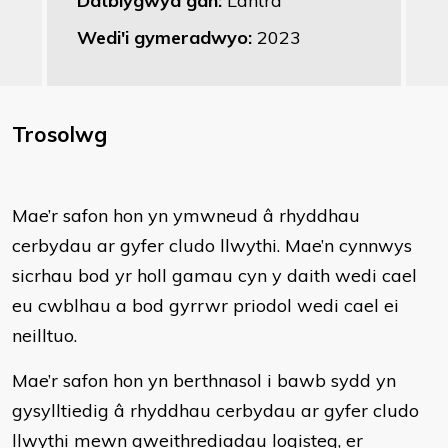
Datblygwyd gan:
Lantra
Wedi'i gymeradwyo:
2023
Trosolwg
Mae’r safon hon yn ymwneud â rhyddhau
cerbydau ar gyfer cludo llwythi. Mae’n cynnwys
sicrhau bod yr holl gamau cyn y daith wedi cael
eu cwblhau a bod gyrrwr priodol wedi cael ei
neilltuo.
Mae’r safon hon yn berthnasol i bawb sydd yn
gysylltiedig â rhyddhau cerbydau ar gyfer cludo
llwythi mewn gweithrediadau logisteg, er