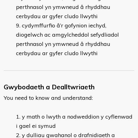
perthnasol yn ymwneud â rhyddhau
cerbydau ar gyfer cludo llwythi
cydymffurfio â’r gofynion iechyd,
diogelwch ac amgylcheddol sefydliadol
perthnasol yn ymwneud â rhyddhau
cerbydau ar gyfer cludo llwythi
Gwybodaeth a Dealltwriaeth
You need to know and understand:
​y math o lwyth a nodweddion y cyflenwad
i gael ei symud
y dulliau gwahanol o drafnidiaeth a