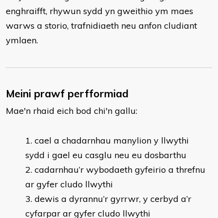
enghraifft, rhywun sydd yn gweithio ym maes
warws a storio, trafnidiaeth neu anfon cludiant
ymlaen.
Meini prawf perfformiad
Mae'n rhaid eich bod chi'n gallu:
​cael a chadarnhau manylion y llwythi
sydd i gael eu casglu neu eu dosbarthu
cadarnhau’r wybodaeth gyfeirio a threfnu
ar gyfer cludo llwythi
dewis a dyrannu’r gyrrwr, y cerbyd a’r
cyfarpar ar gyfer cludo llwythi