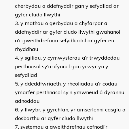
cherbydau a ddefnyddir gan y sefydliad ar
gyfer cludo llwythi
y mathau o gerbydau a chyfarpar a
ddefnyddir ar gyfer cludo llwythi gwahanol
a’r gweithdrefnau sefydliadol ar gyfer eu
rhyddhau
y sgiliau, y cymwysterau a’r trwyddedau
perthnasol sy’n ofynnol gan yrwyr yn y
sefydliad
y ddeddfwriaeth, y rheoliadau a’r codau
ymarfer perthnasol sy’n ymwneud â dyrannu
adnoddau
y llwybr, y gyrchfan, yr amserlenni casglu a
dosbarthu ar gyfer cludo llwythi
systemau a gweithdrefnau cofnodi’r