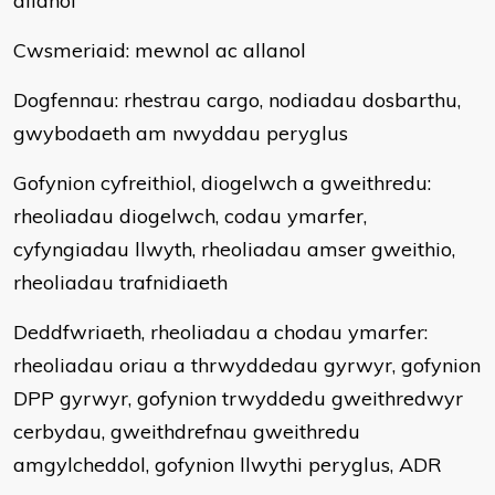
allanol
Cwsmeriaid: mewnol ac allanol
Dogfennau: rhestrau cargo, nodiadau dosbarthu,
gwybodaeth am nwyddau peryglus
Gofynion cyfreithiol, diogelwch a gweithredu:
rheoliadau diogelwch, codau ymarfer,
cyfyngiadau llwyth, rheoliadau amser gweithio,
rheoliadau trafnidiaeth
Deddfwriaeth, rheoliadau a chodau ymarfer:
rheoliadau oriau a thrwyddedau gyrwyr, gofynion
DPP gyrwyr, gofynion trwyddedu gweithredwyr
cerbydau, gweithdrefnau gweithredu
amgylcheddol, gofynion llwythi peryglus, ADR