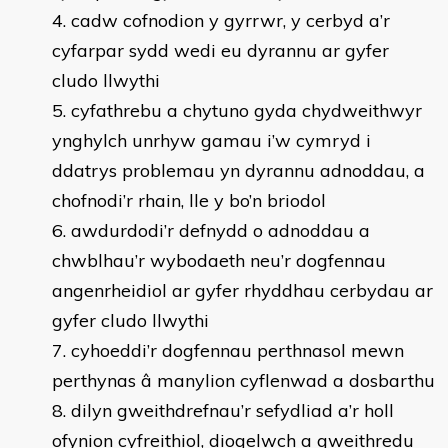
cadw cofnodion y gyrrwr, y cerbyd a’r
cyfarpar sydd wedi eu dyrannu ar gyfer
cludo llwythi
cyfathrebu a chytuno gyda chydweithwyr
ynghylch unrhyw gamau i’w cymryd i
ddatrys problemau yn dyrannu adnoddau, a
chofnodi’r rhain, lle y bo’n briodol
awdurdodi’r defnydd o adnoddau a
chwblhau’r wybodaeth neu’r dogfennau
angenrheidiol ar gyfer rhyddhau cerbydau ar
gyfer cludo llwythi
cyhoeddi’r dogfennau perthnasol mewn
perthynas â manylion cyflenwad a dosbarthu
dilyn gweithdrefnau’r sefydliad a’r holl
ofynion cyfreithiol, diogelwch a gweithredu