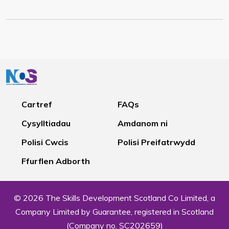
Cartref
FAQs
Cysylltiadau
Amdanom ni
Polisi Cwcis
Polisi Preifatrwydd
Ffurflen Adborth
© 2026 The Skills Development Scotland Co Limited, a
Company Limited by Guarantee, registered in Scotland
(Company no. SC202659)