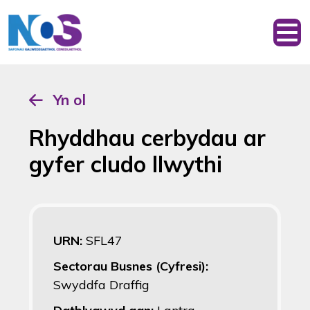
Yn ol
Rhyddhau cerbydau ar
gyfer cludo llwythi
URN:
SFL47
Sectorau Busnes (Cyfresi):
Swyddfa Draffig