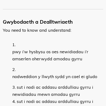
Gwybodaeth a Dealltwriaeth
You need to know and understand:
pwy i’w hysbysu os oes newidiadau i’r
amserlen oherwydd amodau gyrru
nodweddion y llwyth sydd yn cael ei gludo
sut i nodi ac addasu arddulliau gyrru i
newidiadau mewn amodau gyrru
sut i nodi ac addasu arddulliau gyrru i