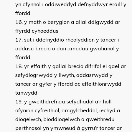
yn ofynnol i oddiweddyd defnyddwyr eraill y
ffordd
y math o beryglon a allai ddigwydd ar
ffyrdd cyhoeddus
sut i ddefnyddio rheolyddion y tancer i
addasu brecio o dan amodau gwahanol y
ffordd
yr effaith y gallai brecio difrifol ei gael ar
sefydlogrwydd y llwyth, addasrwydd y
tancer ar gyfer y ffordd ac effeithlonrwydd
tanwydd
y gweithdrefnau sefydliadol a’r holl
ofynion cyfreithiol, amgylcheddol, iechyd a
diogelwch, bioddiogelwch a gweithredu
perthnasol yn ymwneud â gyrru’r tancer ar