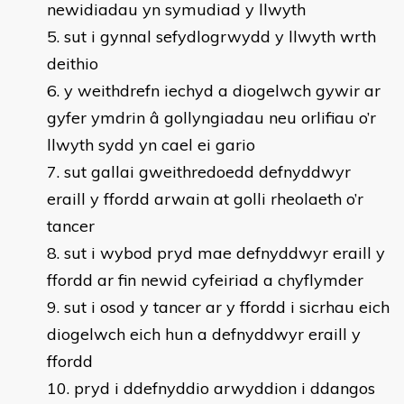
newidiadau yn symudiad y llwyth
sut i gynnal sefydlogrwydd y llwyth wrth
deithio
y weithdrefn iechyd a diogelwch gywir ar
gyfer ymdrin â gollyngiadau neu orlifiau o’r
llwyth sydd yn cael ei gario
sut gallai gweithredoedd defnyddwyr
eraill y ffordd arwain at golli rheolaeth o’r
tancer
sut i wybod pryd mae defnyddwyr eraill y
ffordd ar fin newid cyfeiriad a chyflymder
sut i osod y tancer ar y ffordd i sicrhau eich
diogelwch eich hun a defnyddwyr eraill y
ffordd
pryd i ddefnyddio arwyddion i ddangos