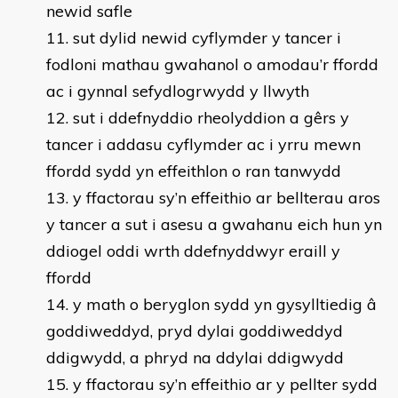
newid safle
sut dylid newid cyflymder y tancer i
fodloni mathau gwahanol o amodau’r ffordd
ac i gynnal sefydlogrwydd y llwyth
sut i ddefnyddio rheolyddion a gêrs y
tancer i addasu cyflymder ac i yrru mewn
ffordd sydd yn effeithlon o ran tanwydd
y ffactorau sy’n effeithio ar bellterau aros
y tancer a sut i asesu a gwahanu eich hun yn
ddiogel oddi wrth ddefnyddwyr eraill y
ffordd
y math o beryglon sydd yn gysylltiedig â
goddiweddyd, pryd dylai goddiweddyd
ddigwydd, a phryd na ddylai ddigwydd
y ffactorau sy’n effeithio ar y pellter sydd