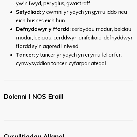
yw'n fwyd, peryglus, gwastraff
Sefydliad:
y cwmni yr ydych yn gyrru iddo neu
eich busnes eich hun
Defnyddwyr y ffordd:
cerbydau modur, beiciau
modur, beiciau, cerddwyr, anifeiliaid, defnyddwyr
ffordd sy'n agored i niwed
Tancer:
y tancer yr ydych yn ei yrru fel arfer,
cynwysyddion tancer, cyfarpar ategol
Dolenni I NOS Eraill
Cysylltiadau Allanol