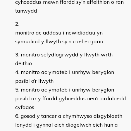
cyhoeddus mewn ffordd sy’n effeithlon o ran
tanwydd
monitro ac addasu i newidiadau yn
symudiad y llwyth sy’n cael ei gario
monitro sefydlogrwydd y llwyth wrth
deithio
monitro ac ymateb i unrhyw beryglon
posibl o’r llwyth
monitro ac ymateb i unrhyw beryglon
posibl ar y ffordd gyhoeddus neu’r ardaloedd
cyfagos
gosod y tancer a chymhwyso disgyblaeth
lonydd i gynnal eich diogelwch eich hun a