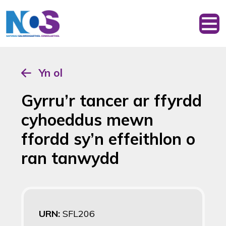
Yn ol
Gyrru’r tancer ar ffyrdd
cyhoeddus mewn
ffordd sy’n effeithlon o
ran tanwydd
URN:
SFL206