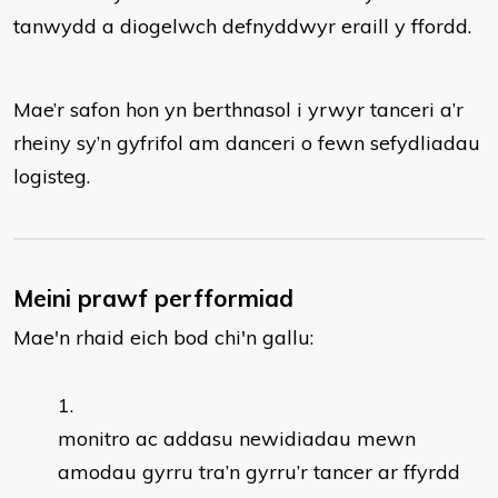
tanwydd a diogelwch defnyddwyr eraill y ffordd.
Mae’r safon hon yn berthnasol i yrwyr tanceri a’r
rheiny sy’n gyfrifol am danceri o fewn sefydliadau
logisteg.
Meini prawf perfformiad
Mae'n rhaid eich bod chi'n gallu:
monitro ac addasu newidiadau mewn
amodau gyrru tra’n gyrru’r tancer ar ffyrdd