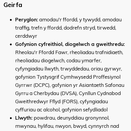
Geirfa
Peryglon:
amodau'r ffordd, y tywydd, amodau
traffig, trefn y ffordd, dodrefn stryd, tirwedd,
cerddwyr
Gofynion cyfreithiol, diogelwch a gweithredu:
Rheolau'r Ffordd Fawr, rheoliadau trafnidiaeth,
rheoliadau diogelwch, codau ymarfer,
cyfyngiadau llwyth, trwyddedau, oriau gyrwyr,
gofynion Tystysgrif Cymhwysedd Proffesiynol
Gyrrwr (DCPC), gofynion yr Asiantaeth Safonau
Gyrru a Cherbydau (DVSA), Cynllun Cydnabod
Gweithredwyr Fflyd (FORS), cyfyngiadau
cyffuriau ac alcohol, gofynion sefydliadol
Llwyth:
powdrau, deunyddiau gronynnol,
mwynau, hylifau, nwyon, bwyd, cynnyrch nad