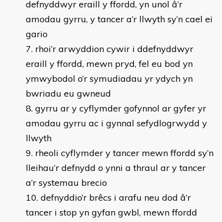
defnyddwyr eraill y ffordd, yn unol â’r
amodau gyrru, y tancer a’r llwyth sy’n cael ei
gario
rhoi’r arwyddion cywir i ddefnyddwyr
eraill y ffordd, mewn pryd, fel eu bod yn
ymwybodol o’r symudiadau yr ydych yn
bwriadu eu gwneud
gyrru ar y cyflymder gofynnol ar gyfer yr
amodau gyrru ac i gynnal sefydlogrwydd y
llwyth
rheoli cyflymder y tancer mewn ffordd sy’n
lleihau’r defnydd o ynni a thraul ar y tancer
a’r systemau brecio
defnyddio’r brêcs i arafu neu dod â’r
tancer i stop yn gyfan gwbl, mewn ffordd