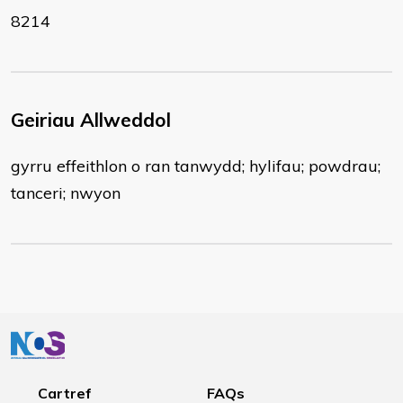
8214
Geiriau Allweddol
gyrru effeithlon o ran tanwydd; hylifau; powdrau;
tanceri; nwyon
Cartref
FAQs