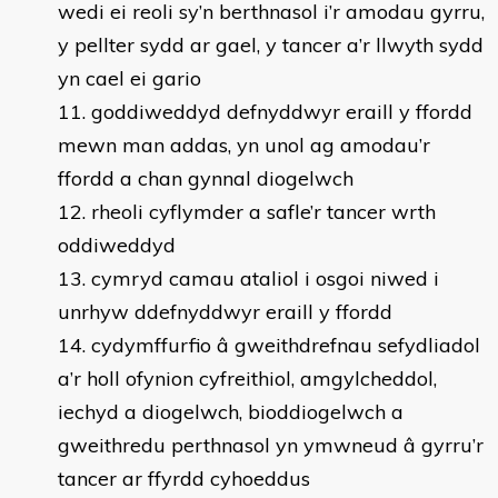
wedi ei reoli sy’n berthnasol i’r amodau gyrru,
y pellter sydd ar gael, y tancer a’r llwyth sydd
yn cael ei gario
goddiweddyd defnyddwyr eraill y ffordd
mewn man addas, yn unol ag amodau’r
ffordd a chan gynnal diogelwch
rheoli cyflymder a safle’r tancer wrth
oddiweddyd
cymryd camau ataliol i osgoi niwed i
unrhyw ddefnyddwyr eraill y ffordd
cydymffurfio â gweithdrefnau sefydliadol
a’r holl ofynion cyfreithiol, amgylcheddol,
iechyd a diogelwch, bioddiogelwch a
gweithredu perthnasol yn ymwneud â gyrru’r
tancer ar ffyrdd cyhoeddus