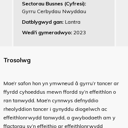
Sectorau Busnes (Cyfresi):
Gyrru Cerbydau Nwyddau
Datblygwyd gan:
Lantra
Wedi'i gymeradwyo:
2023
Trosolwg
Mae’r safon hon yn ymwneud â gyrru’r tancer ar
ffyrdd cyhoeddus mewn ffordd sy’n effeithlon o
ran tanwydd. Mae’n cynnwys defnyddio
rheolyddion tancer i gynyddu diogelwch ac
effeithlonrwydd tanwydd, a gwybodaeth am y
ffactorau sy’n effeithio ar effeithlonrwydd