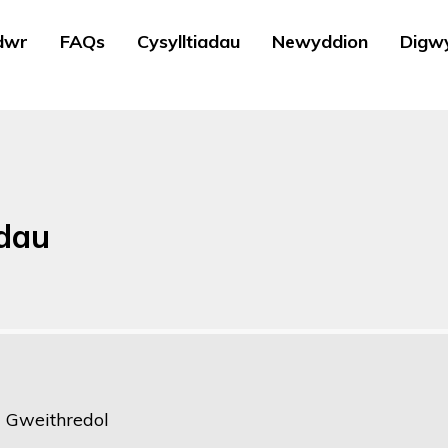
dwr
FAQs
Cysylltiadau
Newyddion
Digw
dau
 Gweithredol