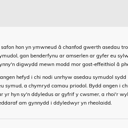
'r safon hon yn ymwneud â chanfod gwerth asedau t
symudol, gan benderfynu ar amserlen ar gyfer eu syl
ynny'n digwydd mewn modd mor gost-effeithiol â pho
angen hefyd i chi nodi unrhyw asedau symudol sydd
eu symud, a chymryd camau priodol. Bydd angen i chi 
ar yr hyn sy'n ddyledus ar gyfrif y cwsmer, a rhoi'r w
ddaraf am gynnydd i ddyledwyr yn rheolaidd.