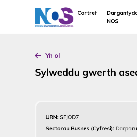
Cartref
Darganfyd
NOS
Yn ol
Sylweddu gwerth ase
URN:
SFJOD7
Sectorau Busnes (Cyfresi):
Darparu