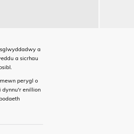
rosglwyddadwy a
weddu a sicrhau
sibl.
 mewn perygl o
dynnu'r enillion
ybodaeth