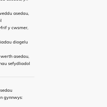
lweddu asedau,
l
yfrif y cwsmer,
iadau diogelu
gwerth asedau,
nau sefydliadol
 asedau
an gynnwys: