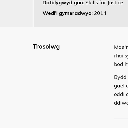
Datblygwyd gan:
Skills for Justice
Wedi'i gymeradwyo:
2014
Trosolwg
​​Mae
rhai 
bod h
Bydd 
gael 
oddi 
ddiwe