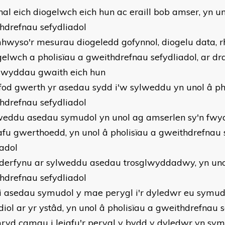
nnal eich diogelwch eich hun ac eraill bob amser, yn un
hdrefnau sefydliadol
hwyso'r mesurau diogeledd gofynnol, diogelu data, r
gelwch a pholisïau a gweithdrefnau sefydliadol, ar dr
swyddau gwaith eich hun
fod gwerth yr asedau sydd i'w sylweddu yn unol â ph
hdrefnau sefydliadol
weddu asedau symudol yn unol ag amserlen sy'n fwya
u gwerthoedd, yn unol â pholisïau a gweithdrefnau s
iadol
derfynu ar sylweddu asedau trosglwyddadwy, yn unol
hdrefnau sefydliadol
i asedau symudol y mae perygl i'r dyledwr eu symud,
diol ar yr ystâd, yn unol â pholisïau a gweithdrefnau 
ryd camau i leiafu'r perygl y bydd y dyledwr yn sy