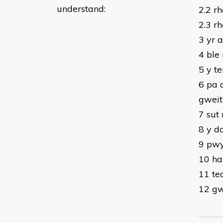
understand:
2.2 r
2.3 r
3 yr 
4 ble
5 y t
6 pa 
gweit
7 sut
8 y d
9 pwy
10 ha
11 te
12 gw