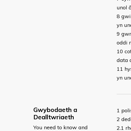
unol 
8 gwi
yn un
9 gwr
oddi 
10 co
data 
11 hy
yn un
Gwybodaeth a
​1 po
Dealltwriaeth
2 ded
You need to know and
2.1 r