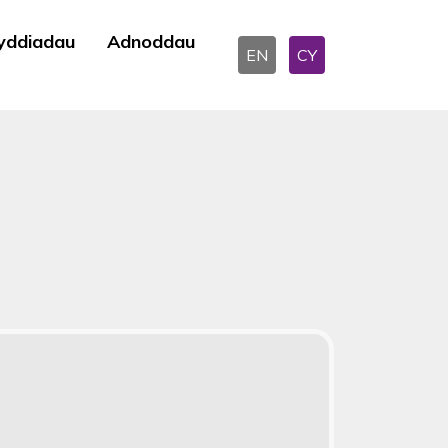
yddiadau
Adnoddau
EN
CY