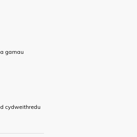
pha gamau
od cydweithredu