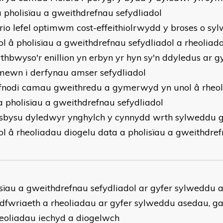
â pholisïau a gweithdrefnau sefydliadol
rio lefel optimwm cost-effeithiolrwydd y broses o sy
ol â pholisïau a gweithdrefnau sefydliadol a rheoliado
thbwyso'r enillion yn erbyn yr hyn sy'n ddyledus ar g
mewn i derfynau amser sefydliadol
fnodi camau gweithredu a gymerwyd yn unol â rheol
a pholisïau a gweithdrefnau sefydliadol
sbysu dyledwyr ynghylch y cynnydd wrth sylweddu 
ol â rheoliadau diogelu data a pholisïau a gweithdref
lisïau a gweithdrefnau sefydliadol ar gyfer sylweddu
dfwriaeth a rheoliadau ar gyfer sylweddu asedau, g
heoliadau iechyd a diogelwch