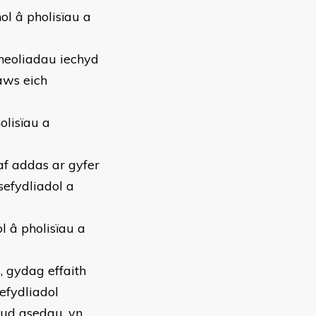
ol â pholisïau a
heoliadau iechyd
aws eich
olisïau a
f addas ar gyfer
efydliadol a
 â pholisïau a
 gydag effaith
sefydliadol
mud asedau, yn