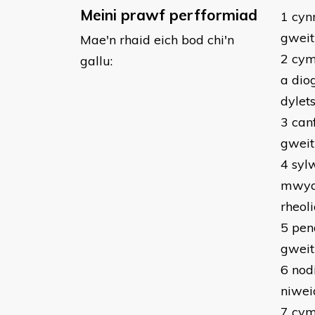
Meini prawf perfformiad
​​1 cy
gweit
Mae'n rhaid eich bod chi'n
2 cym
gallu:
a dio
dylet
3 can
gweit
4 syl
mwyaf
rheol
5 pen
gweit
6 nod
niwei
7 cym