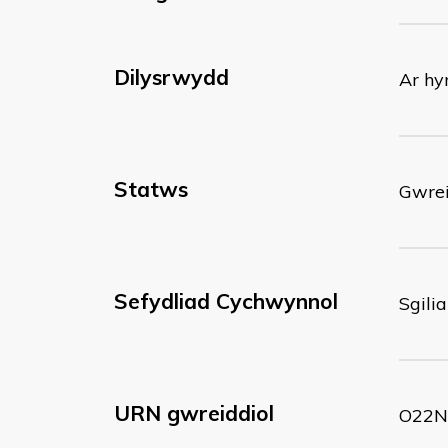
Dilysrwydd
Ar hy
Statws
Gwrei
Sefydliad Cychwynnol
Sgili
URN gwreiddiol
O22N