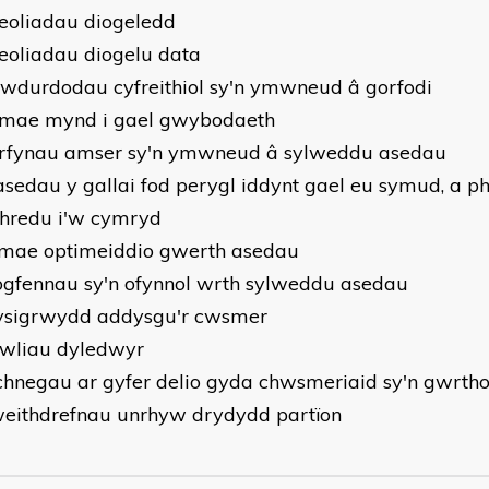
heoliadau diogeledd
heoliadau diogelu data
awdurdodau cyfreithiol sy'n ymwneud â gorfodi
 mae mynd i gael gwybodaeth
erfynau amser sy'n ymwneud â sylweddu asedau
asedau y gallai fod perygl iddynt gael eu symud, a 
hredu i'w cymryd
 mae optimeiddio gwerth asedau
ogfennau sy'n ofynnol wrth sylweddu asedau
sigrwydd addysgu'r cwsmer
wliau dyledwyr
chnegau ar gyfer delio gyda chwsmeriaid sy'n gwrth
eithdrefnau unrhyw drydydd partïon