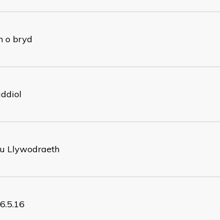
n o bryd
ddiol
au Llywodraeth
6.5.16