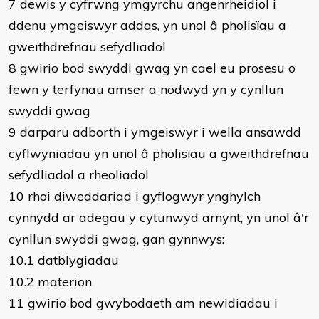
7 dewis y cyfrwng ymgyrchu angenrheidiol i
ddenu ymgeiswyr addas, yn unol â pholisïau a
gweithdrefnau sefydliadol
8 gwirio bod swyddi gwag yn cael eu prosesu o
fewn y terfynau amser a nodwyd yn y cynllun
swyddi gwag
9 darparu adborth i ymgeiswyr i wella ansawdd
cyflwyniadau yn unol â pholisïau a gweithdrefnau
sefydliadol a rheoliadol
10 rhoi diweddariad i gyflogwyr ynghylch
cynnydd ar adegau y cytunwyd arnynt, yn unol â'r
cynllun swyddi gwag, gan gynnwys:
10.1 datblygiadau
10.2 materion
11 gwirio bod gwybodaeth am newidiadau i