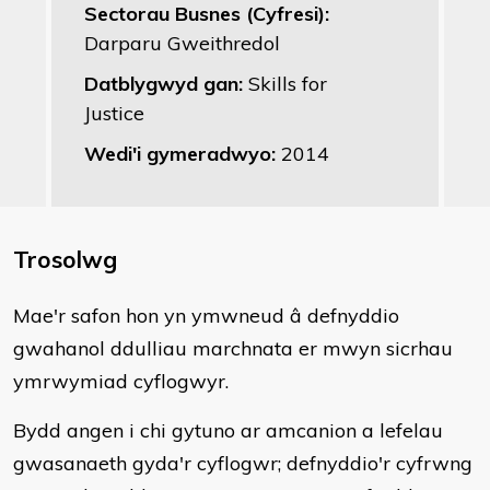
Sectorau Busnes (Cyfresi):
Darparu Gweithredol
Datblygwyd gan:
Skills for
Justice
Wedi'i gymeradwyo:
2014
Trosolwg
Mae'r safon hon yn ymwneud â defnyddio
gwahanol ddulliau marchnata er mwyn sicrhau
ymrwymiad cyflogwyr.
Bydd angen i chi gytuno ar amcanion a lefelau
gwasanaeth gyda'r cyflogwr; defnyddio'r cyfrwng