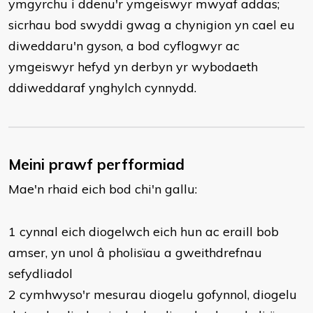
ymgyrchu i ddenu'r ymgeiswyr mwyaf addas;
sicrhau bod swyddi gwag a chynigion yn cael eu
diweddaru'n gyson, a bod cyflogwyr ac
ymgeiswyr hefyd yn derbyn yr wybodaeth
ddiweddaraf ynghylch cynnydd.
Meini prawf perfformiad
Mae'n rhaid eich bod chi'n gallu:
​1 cynnal eich diogelwch eich hun ac eraill bob
amser, yn unol â pholisïau a gweithdrefnau
sefydliadol
2 cymhwyso'r mesurau diogelu gofynnol, diogelu