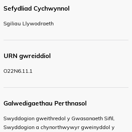
Sefydliad Cychwynnol
Sgiliau Llywodraeth
URN gwreiddiol
O22N6.11.1
Galwedigaethau Perthnasol
Swyddogion gweithredol y Gwasanaeth Sifil,
Swyddogion a chynorthwywyr gweinyddol y