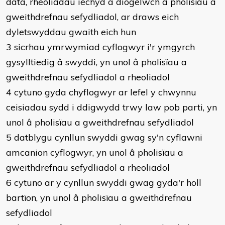
data, rheoliadau iechyd a diogelwch a pholisïau a
gweithdrefnau sefydliadol, ar draws eich
dyletswyddau gwaith eich hun
3 sicrhau ymrwymiad cyflogwyr i'r ymgyrch
gysylltiedig â swyddi, yn unol â pholisïau a
gweithdrefnau sefydliadol a rheoliadol
4 cytuno gyda chyflogwyr ar lefel y chwynnu
ceisiadau sydd i ddigwydd trwy law pob parti, yn
unol â pholisïau a gweithdrefnau sefydliadol
5 datblygu cynllun swyddi gwag sy'n cyflawni
amcanion cyflogwyr, yn unol â pholisïau a
gweithdrefnau sefydliadol a rheoliadol
6 cytuno ar y cynllun swyddi gwag gyda'r holl
bartïon, yn unol â pholisïau a gweithdrefnau
sefydliadol