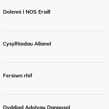
Dolenni I NOS Eraill
Cysylltiadau Allanol
Fersiwn rhif
Dyddiad Adolygu Dangosol