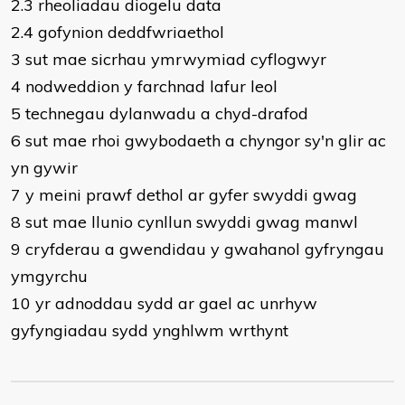
2.3 rheoliadau diogelu data
2.4 gofynion deddfwriaethol
3 sut mae sicrhau ymrwymiad cyflogwyr
4 nodweddion y farchnad lafur leol
5 technegau dylanwadu a chyd-drafod
6 sut mae rhoi gwybodaeth a chyngor sy'n glir ac
yn gywir
7 y meini prawf dethol ar gyfer swyddi gwag
8 sut mae llunio cynllun swyddi gwag manwl
9 cryfderau a gwendidau y gwahanol gyfryngau
ymgyrchu
10 yr adnoddau sydd ar gael ac unrhyw
gyfyngiadau sydd ynghlwm wrthynt