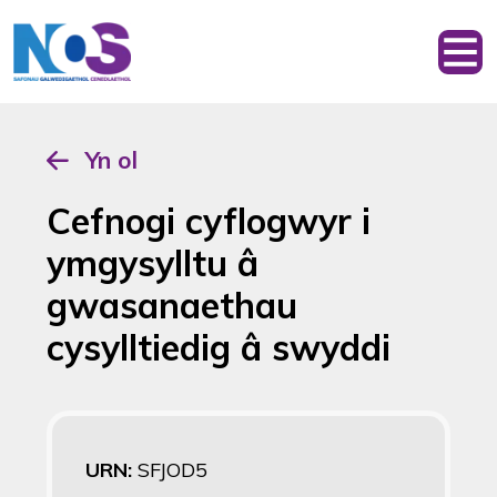
Yn ol
Cefnogi cyflogwyr i
ymgysylltu â
gwasanaethau
cysylltiedig â swyddi
URN:
SFJOD5