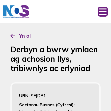
Yn ol
Derbyn a bwrw ymlaen
ag achosion llys,
tribiwnlys ac erlyniad
URN:
SFJDB1
Sectorau Busnes (Cyfresi):