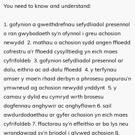
You need to know and understand:
1. gofynion a gweithdrefnau sefydliadol presennol
o ran gwybodaeth sy’n ofynnol i greu achosion
newydd 2. mathau o achosion sydd angen ffioedd
cofrestru a’r ffioedd cysylltiedig yn eich maes
cyfrifoldeb 3. gofynion sefydliadol presennol ar
dalu, eithrio ac ad-dalu ffioedd 4. y terfynau
amser y mae’n rhaid derbyn a phrosesu papurau’n
ymwneud ag achosion newydd ynddynt 5. y
camau y dylid eu cymryd wrth brosesu
dogfennau anghywir ac anghyflawn 6. sail
awdurdodaethau ar gyfer achosion yn eich maes
cyfrifoldeb 7. ffactorau sy’n effeithio ar ba lys neu
wrandawiad sy’n briodol i glywed achosion 8.