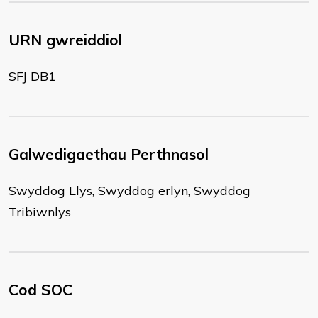
URN gwreiddiol
SFJ DB1
Galwedigaethau Perthnasol
Swyddog Llys, Swyddog erlyn, Swyddog
Tribiwnlys
Cod SOC