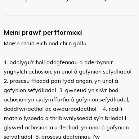
Meini prawf perfformiad
Mae'n rhaid eich bod chi'n gallu:
1. adolygu’r holl ddogfennau a dderbynnir
ynghylch achosion, yn unol â gofynion sefydliadol
2. prosesu ffioedd pan fydd angen, yn unol â
gofynion sefydliadol 3. gwneud yn siŵr bod
achosion yn cydymffurfio â gofynion sefydliadol,
deddfwriaethol ac awdurdodaethol 4. nodi’r
math o lysoedd a thribiwnlysoedd sy’n briodol i
glywed achosion, a’u lleoliad, yn unol â gofynion
sefydliadol 5. prosesu dogfennau i’w