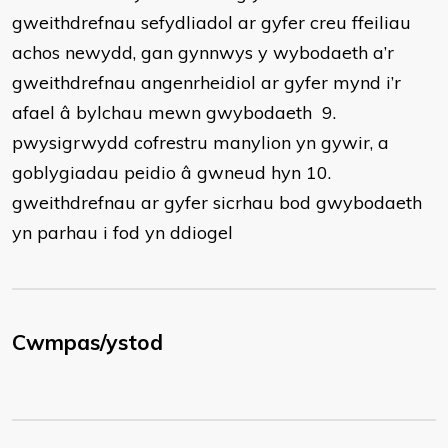
gweithdrefnau sefydliadol ar gyfer creu ffeiliau
achos newydd, gan gynnwys y wybodaeth a’r
gweithdrefnau angenrheidiol ar gyfer mynd i’r
afael â bylchau mewn gwybodaeth 9.
pwysigrwydd cofrestru manylion yn gywir, a
goblygiadau peidio â gwneud hyn 10.
gweithdrefnau ar gyfer sicrhau bod gwybodaeth
yn parhau i fod yn ddiogel
Cwmpas/ystod