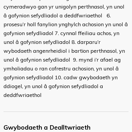
cymeradwyo gan yr unigolyn perthnasol, yn unol
â gofynion sefydliadol a deddfwriaethol 6.
prosesu’r holl fanylion ynghylch achosion yn unol â
gofynion sefydliadol 7. cynnal ffeiliau achos, yn
unol â gofynion sefydliadol 8. darparu’r
wybodaeth angenrheidiol i bartïon perthnasol, yn
unol â gofynion sefydliadol 9. mynd i’r afael ag
ymholiadau o ran cofrestru achosion, yn unol â
gofynion sefydliadol 10. cadw gwybodaeth yn
ddiogel, yn unol â gofynion sefydliadol a
deddfwriaethol
Gwybodaeth a Dealltwriaeth