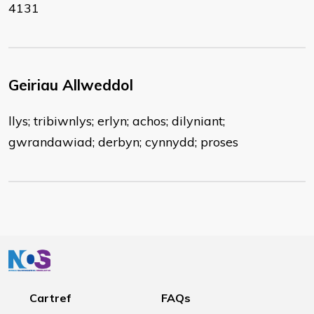
4131
Geiriau Allweddol
llys; tribiwnlys; erlyn; achos; dilyniant;
gwrandawiad; derbyn; cynnydd; proses
Cartref
FAQs