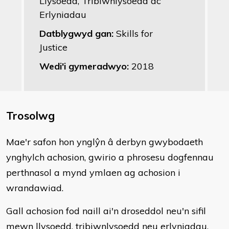
Llysoedd, Tribiwnlysoedd ac
Erlyniadau
Datblygwyd gan:
Skills for
Justice
Wedi'i gymeradwyo:
2018
Trosolwg
Mae'r safon hon ynglŷn â derbyn gwybodaeth
ynghylch achosion, gwirio a phrosesu dogfennau
perthnasol a mynd ymlaen ag achosion i
wrandawiad.
Gall achosion fod naill ai'n droseddol neu'n sifil
mewn llysoedd, tribiwnlysoedd neu erlyniadau.