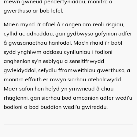
mewn gwneud penderfyniadau, monitro a
gwerthuso ar bob lefel.
Mae’n mynd i’r afael â’r angen am reoli risgiau,
cyllid ac adnoddau, gan gydbwyso gofynion adfer
â gwasanaethau hanfodol. Mae’n rhaid i’r bobl
sydd ynghlwm addasu cynlluniau i fodloni
anghenion sy’n esblygu a sensitifrwydd
gwleidyddol, sefydlu fframweithiau gwerthuso, a
monitro effaith er mwyn sicrhau atebolrwydd.
Mae’r safon hon hefyd yn ymwneud â chau
rhaglenni, gan sicrhau bod amcanion adfer wedi’u
bodloni a bod buddion wedi’u gwireddu.