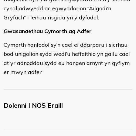
cynaliadwyedd ac egwyddorion “Ailgodi’n
Gryfach” i leihau risgiau yn y dyfodol.
Gwasanaethau Cymorth ag Adfer
Cymorth hanfodol sy’n cael ei ddarparu i sicrhau
bod unigolion sydd wedi’u heffeithio yn gallu cael
at yr adnoddau sydd eu hangen arnynt yn gyflym
er mwyn adfer
Dolenni I NOS Eraill