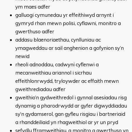
ym maes adfer
galluogi cymunedau yr effeithiwyd arnynt i
gymryd rhan mewn polisi, cyflawni, monitro a
gwerthuso adfer
addasu blaenoriaethau, cynlluniau ac
ymagweddau ar sail anghenion a gofynion sy’n
newid
rheoli adnoddau, cadwyni cyflenwi a
mecanweithiau ariannol i sicrhau
effeithlonrwydd, tryloywder ac effaith mewn
gweithrediadau adfer
gweithio’n gydweithredol i gynnal asesiadau risg
dynamig a pharodrwydd ar gyfer digwyddiadau
sy’n gydamserol, gan gyfleu risgiau i bartneriaid
a rhanddeiliaid yn rhagweithiol ar yr un pryd
sefydlu fframweithiau, a monitro a gwerthuso yn