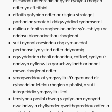
asesiadau integredig ar gyfer cydlynu rhaglen
adfer yn effeithiol
effaith gofynion adfer ar risgiau strategol,
parhad ac ymateb i ddigwyddiad cydamserol
dulliau o fonitro anghenion adfer sy’n esblygu ac
addasu blaenoriaethau rhaglenni
sut i gynnal asesiadau risg cymunedol
perthnasol yn ystod adfer ddynamig
egwyddorion rheoli adnoddau, caffael, cydlynu’r
gadwyn gyflenwi, a goruchwyliaeth ariannol
mewn rhaglenni adfer
ymagweddau at ymgysylltu â’r gymuned a’r
cyhoedd ar lefelau rhaglen a pholisi, a sut i
integreiddio ymgysylltu lleol
tensiynau posibl rhwng y gofyn am gynnydd
gweladwy a chyflymder gweithgareddau adfer, a