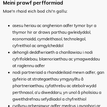
Meini prawf perfformiad
Mae'n rhaid eich bod chi'n gallu:
asesu heriau ac anghenion adfer tymor byr a
thymor hir ar draws parthau gwleidyddol,
economaidd, cymdeithasol, technolegol,
cyfreithiol ac amgylcheddol
dehongli deddfwriaeth a chanllawiau i nodi
cyfrifoldebau, blaenoriaethau ac ymagweddau
at raglennu adfer
nodi partneriaid a rhanddeiliaid mewn adfer, gan
gyfeirio at strategaethau ymgysylltu â
phartneriaethau, cyfathrebu ac atebolrwydd
perthnasol, a’u diweddaru, yn unol â pholisïau a
gweithdrefnau sefydliadol a chyfreithiol
cydlynu arbenigwyr adfer medrus i gynghori ar