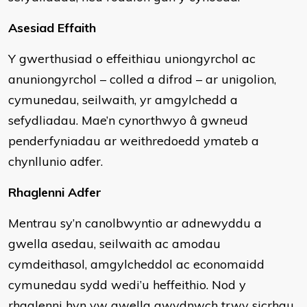
Asesiad Effaith
Y gwerthusiad o effeithiau uniongyrchol ac
anuniongyrchol – colled a difrod – ar unigolion,
cymunedau, seilwaith, yr amgylchedd a
sefydliadau. Mae’n cynorthwyo â gwneud
penderfyniadau ar weithredoedd ymateb a
chynllunio adfer.
Rhaglenni Adfer
Mentrau sy’n canolbwyntio ar adnewyddu a
gwella asedau, seilwaith ac amodau
cymdeithasol, amgylcheddol ac economaidd
cymunedau sydd wedi’u heffeithio. Nod y
rhaglenni hyn yw gwella gwydnwch trwy sicrhau