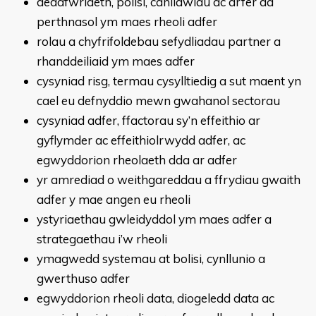
deddfwriaeth, polisi, canllawiau ac arfer da
perthnasol ym maes rheoli adfer
rolau a chyfrifoldebau sefydliadau partner a
rhanddeiliaid ym maes adfer
cysyniad risg, termau cysylltiedig a sut maent yn
cael eu defnyddio mewn gwahanol sectorau
cysyniad adfer, ffactorau sy’n effeithio ar
gyflymder ac effeithiolrwydd adfer, ac
egwyddorion rheolaeth dda ar adfer
yr amrediad o weithgareddau a ffrydiau gwaith
adfer y mae angen eu rheoli
ystyriaethau gwleidyddol ym maes adfer a
strategaethau i’w rheoli
ymagwedd systemau at bolisi, cynllunio a
gwerthuso adfer
egwyddorion rheoli data, diogeledd data ac