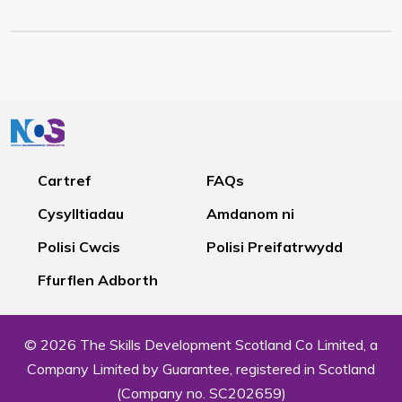
Cartref
FAQs
Cysylltiadau
Amdanom ni
Polisi Cwcis
Polisi Preifatrwydd
Ffurflen Adborth
© 2026 The Skills Development Scotland Co Limited, a
Company Limited by Guarantee, registered in Scotland
(Company no. SC202659)