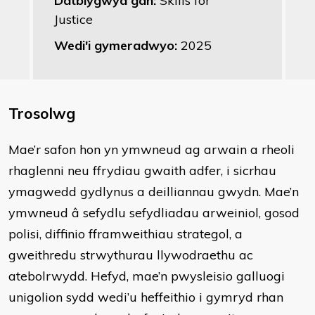
Datblygwyd gan:
Skills for
Justice
Wedi'i gymeradwyo:
2025
Trosolwg
Mae’r safon hon yn ymwneud ag arwain a rheoli
rhaglenni neu ffrydiau gwaith adfer, i sicrhau
ymagwedd gydlynus a deilliannau gwydn. Mae’n
ymwneud â sefydlu sefydliadau arweiniol, gosod
polisi, diffinio fframweithiau strategol, a
gweithredu strwythurau llywodraethu ac
atebolrwydd. Hefyd, mae’n pwysleisio galluogi
unigolion sydd wedi’u heffeithio i gymryd rhan