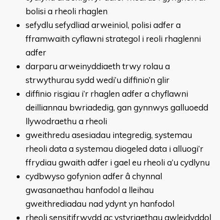
bolisi a rheoli rhaglen
sefydlu sefydliad arweiniol, polisi adfer a
fframwaith cyflawni strategol i reoli rhaglenni
adfer
darparu arweinyddiaeth trwy rolau a
strwythurau sydd wedi’u diffinio’n glir
diffinio risgiau i’r rhaglen adfer a chyflawni
deilliannau bwriadedig, gan gynnwys galluoedd
llywodraethu a rheoli
gweithredu asesiadau integredig, systemau
rheoli data a systemau diogeled data i alluogi’r
ffrydiau gwaith adfer i gael eu rheoli a’u cydlynu
cydbwyso gofynion adfer â chynnal
gwasanaethau hanfodol a lleihau
gweithrediadau nad ydynt yn hanfodol
rheoli sensitifrwydd ac ystyriaethau gwleidyddol