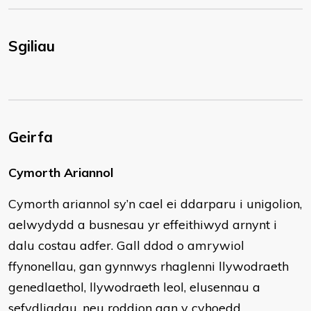
Sgiliau
Geirfa
Cymorth Ariannol
Cymorth ariannol sy’n cael ei ddarparu i unigolion,
aelwydydd a busnesau yr effeithiwyd arnynt i
dalu costau adfer. Gall ddod o amrywiol
ffynonellau, gan gynnwys rhaglenni llywodraeth
genedlaethol, llywodraeth leol, elusennau a
sefydliadau, neu roddion gan y cyhoedd.