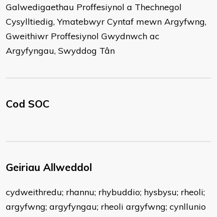
Galwedigaethau Proffesiynol a Thechnegol
Cysylltiedig, Ymatebwyr Cyntaf mewn Argyfwng,
Gweithiwr Proffesiynol Gwydnwch ac
Argyfyngau, Swyddog Tân
Cod SOC
Geiriau Allweddol
cydweithredu; rhannu; rhybuddio; hysbysu; rheoli;
argyfwng; argyfyngau; rheoli argyfwng; cynllunio