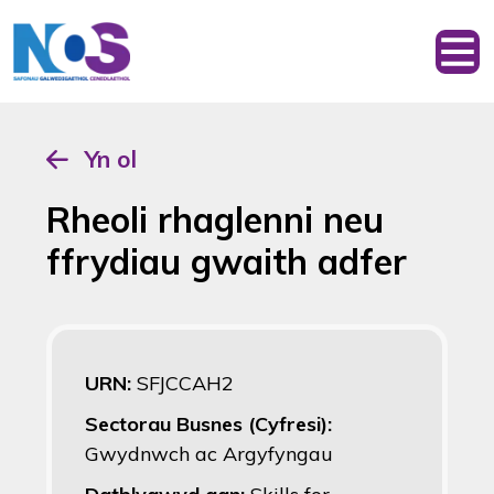
Yn ol
Rheoli rhaglenni neu
ffrydiau gwaith adfer
URN:
SFJCCAH2
Sectorau Busnes (Cyfresi):
Gwydnwch ac Argyfyngau