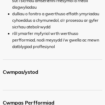
sut i sicrhau amserlenni rhesymol a rheoli
disgwyliadau
dulliau o fonitro a gwerthuso effaith ymyriadau
cyhoeddus a chymunedol, a’r prosesau ar gyfer
sicrhau atebolrwydd
rôl ymarfer myfyriol wrth werthuso
perfformiad, nodi meysydd i’w gwella ac mewn
datblygiad proffesiynol
Cwmpas/ystod
Cwmpas Perfformiad