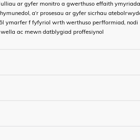
ulliau ar gyfer monitro a gwerthuso effaith ymyriad
hymunedol, a’r prosesau ar gyfer sicrhau atebolrwyd
ôl ymarfer f fyfyriol wrth werthuso perfformiad, nod
wella ac mewn datblygiad proffesiynol