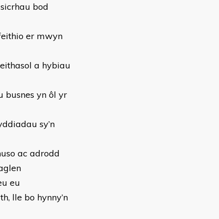
sicrhau bod
feithio er mwyn
eithasol a hybiau
 busnes yn ôl yr
yddiadau sy’n
huso ac adrodd
aglen
eu eu
th, lle bo hynny’n