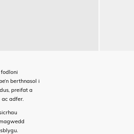
fodloni
e’n berthnasol i
us, preifat a
ac adfer.
sicrhau
 ymagwedd
sblygu.