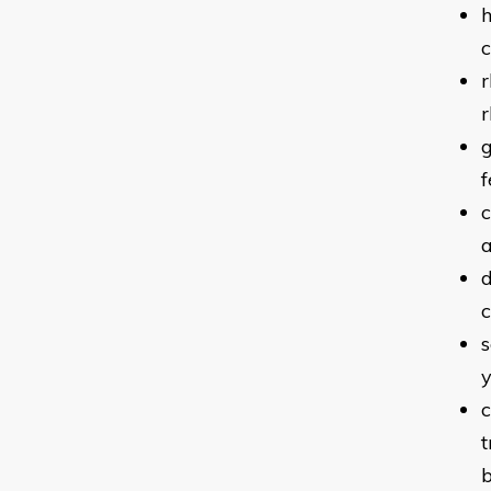
c
r
r
g
f
c
a
c
s
y
c
t
b