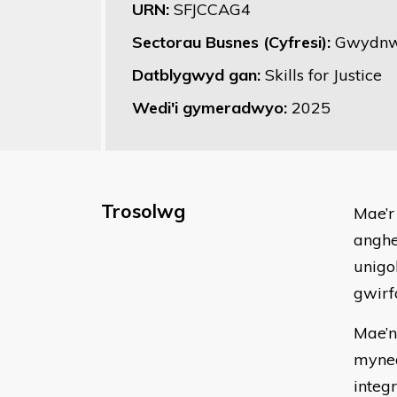
URN:
SFJCCAG4
Sectorau Busnes (Cyfresi):
Gwydnw
Datblygwyd gan:
Skills for Justice
Wedi'i gymeradwyo:
2025
Trosolwg
Mae’r
anghe
unigo
gwirf
Mae’n
myned
integ