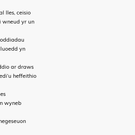
 lles, ceisio
 i wneud yr un
roddiadau
alluoedd yn
ddio ar draws
di’u heffeithio
les
yn wyneb
 negeseuon