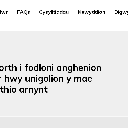
dwr
FAQs
Cysylltiadau
Newyddion
Digw
rth i fodloni anghenion
r hwy unigolion y mae
thio arnynt