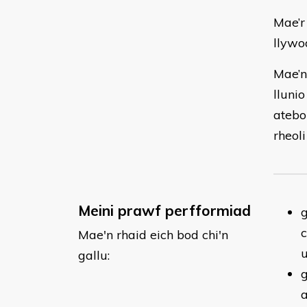
Mae’r
llywo
Mae’n
lluni
atebo
rheol
Meini prawf perfformiad
Mae'n rhaid eich bod chi'n
u
gallu:
g
a