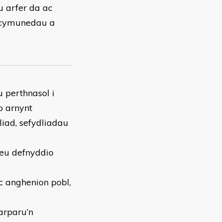
 arfer da ac
d, cymunedau a
u perthnasol i
o arnynt
liad, sefydliadau
 eu defnyddio
c anghenion pobl,
arparu’n