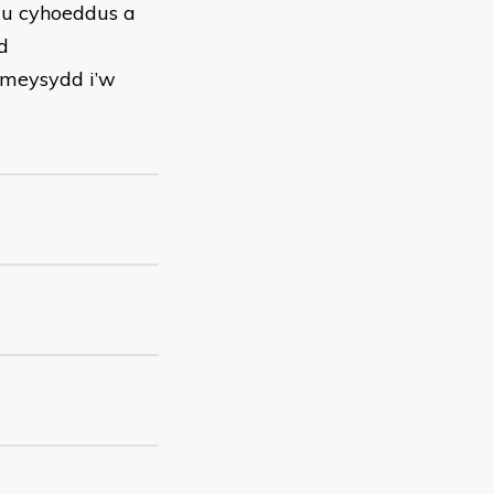
au cyhoeddus a
d
i meysydd i’w