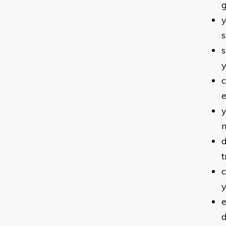
y
s
s
y
c
e
y
d
t
y
e