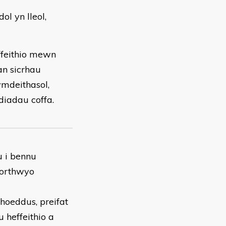
l yn lleol,
feithio mewn
an sicrhau
mdeithasol,
iadau coffa.
 i bennu
northwyo
hoeddus, preifat
 heffeithio a