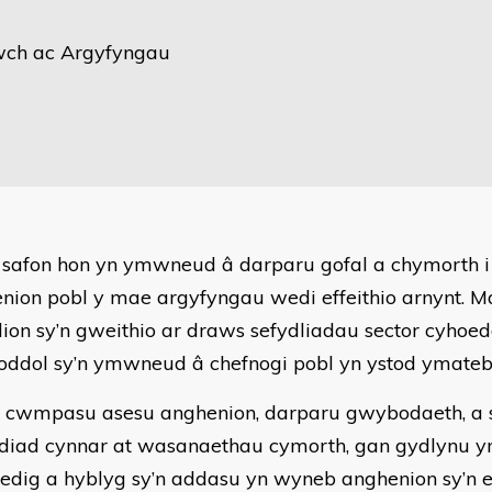
ch ac Argyfyngau
 safon hon yn ymwneud â darparu gofal a chymorth i 
nion pobl y mae argyfyngau wedi effeithio arnynt. Ma
lion sy’n gweithio ar draws sefydliadau sector cyhoedd
oddol sy’n ymwneud â chefnogi pobl yn ystod ymateb 
 cwmpasu asesu anghenion, darparu gwybodaeth, a 
iad cynnar at wasanaethau cymorth, gan gydlynu
redig a hyblyg sy’n addasu yn wyneb anghenion sy’n e