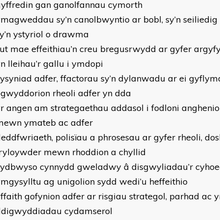
gyffredin gan ganolfannau cymorth
magweddau sy’n canolbwyntio ar bobl, sy’n seiliedig
y’n ystyriol o drawma
ut mae effeithiau’n creu bregusrwydd ar gyfer argyf
n lleihau’r gallu i ymdopi
ysyniad adfer, ffactorau sy’n dylanwadu ar ei gyflym
gwyddorion rheoli adfer yn dda
r angen am strategaethau addasol i fodloni anghenio
mewn ymateb ac adfer
eddfwriaeth, polisïau a phrosesau ar gyfer rheoli, do
ryloywder mewn rhoddion a chyllid
cydbwyso cynnydd gweladwy â disgwyliadau’r cyhoe
mgysylltu ag unigolion sydd wedi’u heffeithio
ffaith gofynion adfer ar risgiau strategol, parhad ac 
ddigwyddiadau cydamserol