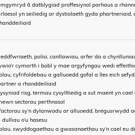
mgymryd â datblygiad proffesiynol parhaus a rhannu
rloesol yn seiliedig ar dystiolaeth gyda phartneriai
handdeiliaid
eddfwriaeth, polisi, canllawiau, arfer da a chynllunia
ywio’r cymorth i bobl y mae argyfyngau wedi effeithi
olau, cyfrifoldebau a galluoedd gofal a lles eich sefyd
artner a rhanddeiliaid
ysyniad risg, termau cysylltiedig a sut maent yn cael
mewn sectorau perthnasol
factorau sy’n dylanwadu ar alluoedd, bregusrwydd a
 dulliau o’u hasesu
rolau, swyddogaethau a gwasanaethau sy’n cael eu d