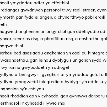
heoli ymyriadau adfer yn effeithiol
rddangos gwydnwch personol trwy reoli straen, cynnal
ymorth pan fydd ei angen, a chynorthwyo pobl eraill
peth
rhagweld anghenion uniongyrchol gan ddefnyddio ad
ynnar, senarios risg, a phroffiliau risg, a dosbarthu g
hagweithiol
icrhau bod asesiadau anghenion yn cael eu hintegrei
wasanaethau, gan leihau dyblygu i unigolion sydd we
trwy rannu gwybodaeth yn ddiogel
ydlynu arbenigwyr i gynghori ar ymyriadau gofal a l
cydlynu ymagwedd integredig a hyblyg sy’n addasu 
nghenion sy’n esblygu
rheoli rhoddion gan y cyhoedd, gan gynnwys darparu
erthnasol i’r cyhoedd i lywio rhoi