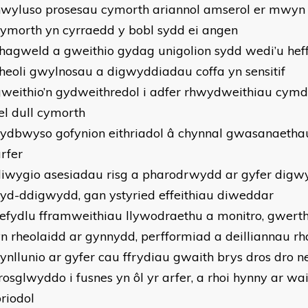
hwyluso prosesau cymorth ariannol amserol er mwyn 
ymorth yn cyrraedd y bobl sydd ei angen
hagweld a gweithio gydag unigolion sydd wedi’u hef
heoli gwylnosau a digwyddiadau coffa yn sensitif
weithio’n gydweithredol i adfer rhwydweithiau cymd
el dull cymorth
ydbwyso gofynion eithriadol â chynnal gwasanaethau
rfer
diwygio asesiadau risg a pharodrwydd ar gyfer digw
yd-ddigwydd, gan ystyried effeithiau diweddar
efydlu fframweithiau llywodraethu a monitro, gwert
n rheolaidd ar gynnydd, perfformiad a deilliannau rh
ynllunio ar gyfer cau ffrydiau gwaith brys dros dro n
rosglwyddo i fusnes yn ôl yr arfer, a rhoi hynny ar wai
riodol