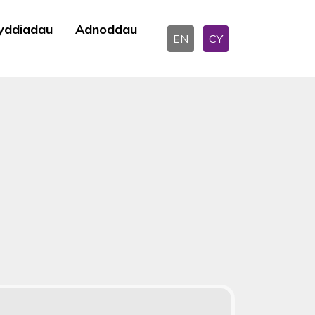
yddiadau
Adnoddau
EN
CY