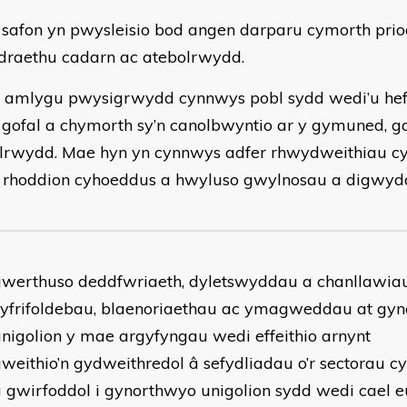
 safon yn pwysleisio bod angen darparu cymorth priodo
draethu cadarn ac atebolrwydd.
 amlygu pwysigrwydd cynnwys pobl sydd wedi’u hef
o gofal a chymorth sy’n canolbwyntio ar y gymuned, g
lrwydd. Mae hyn yn cynnwys adfer rhwydweithiau cy
i rhoddion cyhoeddus a hwyluso gwylnosau a digwydd
gwerthuso deddfwriaeth, dyletswyddau a chanllawiau
cyfrifoldebau, blaenoriaethau ac ymagweddau at gy
nigolion y mae argyfyngau wedi effeithio arnynt
weithio’n gydweithredol â sefydliadau o’r sectorau cy
 gwirfoddol i gynorthwyo unigolion sydd wedi cael eu