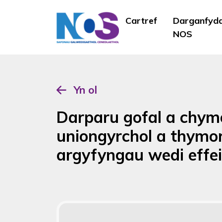
Cartref
Darganfyd
NOS
Yn ol
Darparu gofal a chymo
uniongyrchol a thymo
argyfyngau wedi effei