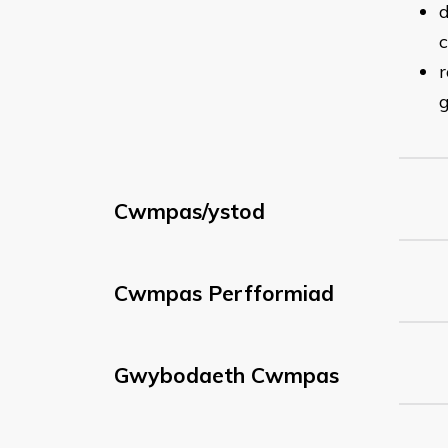
d
c
r
g
Cwmpas/ystod
Cwmpas Perfformiad
Gwybodaeth Cwmpas