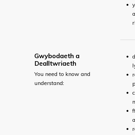
y
a
r
Gwybodaeth a
d
Dealltwriaeth
l
You need to know and
r
understand:
p
c
f
a