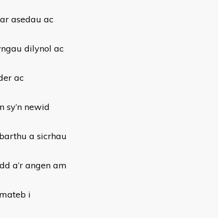
 ar asedau ac
yngau dilynol ac
der ac
n sy’n newid
sbarthu a sicrhau
dd a’r angen am
ymateb i