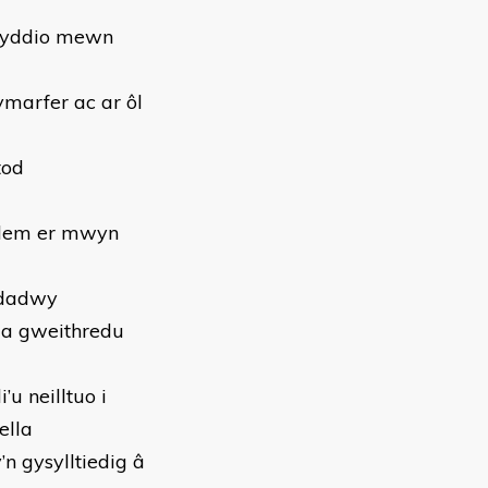
fnyddio mewn
marfer ac ar ôl
tod
blem er mwyn
ddadwy
n a gweithredu
u neilltuo i
ella
’n gysylltiedig â