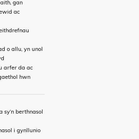
aith, gan
newid ac
eithdrefnau
d o allu, yn unol
yd
 arfer da ac
igaethol hwn
a sy’n berthnasol
asol i gynllunio