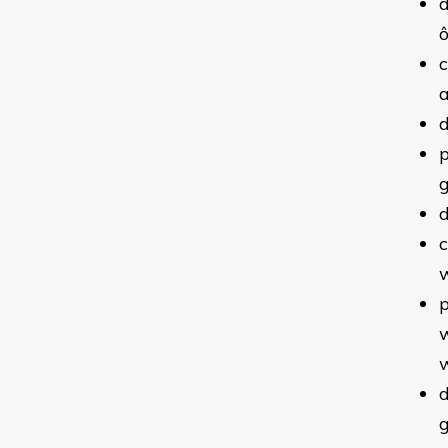
d
c
a
d
g
d
c
p
w
w
d
g