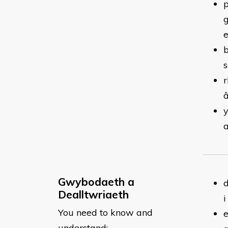
p
g
e
b
s
r
â
y
a
Gwybodaeth a
d
Dealltwriaeth
i
You need to know and
e
understand: