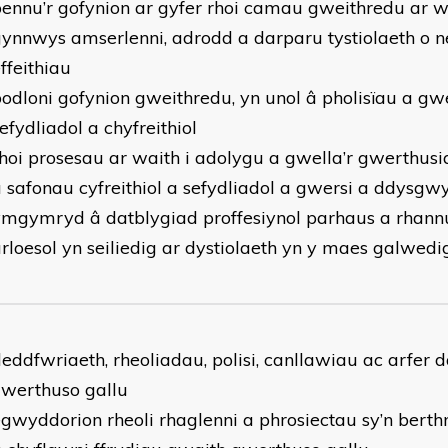
ennu’r gofynion ar gyfer rhoi camau gweithredu ar w
ynnwys amserlenni, adrodd a darparu tystiolaeth o 
ffeithiau
odloni gofynion gweithredu, yn unol â pholisïau a gw
efydliadol a chyfreithiol
hoi prosesau ar waith i adolygu a gwella’r gwerthusia
 safonau cyfreithiol a sefydliadol a gwersi a ddysgw
mgymryd â datblygiad proffesiynol parhaus a rhannu
rloesol yn seiliedig ar dystiolaeth yn y maes galwed
eddfwriaeth, rheoliadau, polisi, canllawiau ac arfer d
 werthuso gallu
gwyddorion rheoli rhaglenni a phrosiectau sy’n berthn