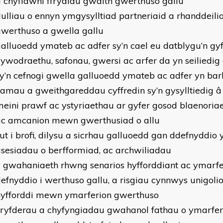
 chyflawni ffrydiau gwaith gwerthuso gallu
ulliau o ennyn ymgysylltiad partneriaid a rhanddeili
gwerthuso a gwella gallu
alluoedd ymateb ac adfer sy’n cael eu datblygu’n gyf
lywodraethu, safonau, gwersi ac arfer da yn seiliedig 
y’n cefnogi gwella galluoedd ymateb ac adfer yn ba
amau a gweithgareddau cyffredin sy’n gysylltiedig â
eini prawf ac ystyriaethau ar gyfer gosod blaenoria
ac amcanion mewn gwerthusiad o allu
ut i brofi, dilysu a sicrhau galluoedd gan ddefnyddio 
sesiadau o berfformiad, ac archwiliadau
 gwahaniaeth rhwng senarios hyfforddiant ac ymarfer
efnyddio i werthuso gallu, a risgiau cynnwys unigoli
hyfforddi mewn ymarferion gwerthuso
ryfderau a chyfyngiadau gwahanol fathau o ymarferi