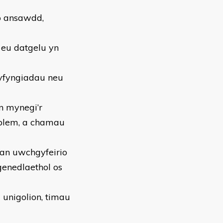
io ansawdd,
l eu datgelu yn
cyfyngiadau neu
’n mynegi’r
oblem, a chamau
gan uwchgyfeirio
 genedlaethol os
 unigolion, timau