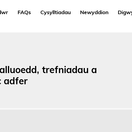
dwr
FAQs
Cysylltiadau
Newyddion
Digw
lluoedd, trefniadau a
 adfer