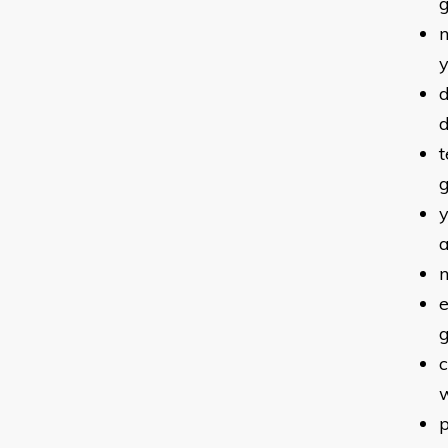
g
d
t
e
c
p