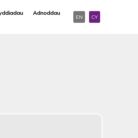
yddiadau
Adnoddau
EN
CY