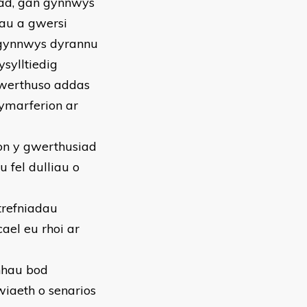
iad, gan gynnwys
au a gwersi
n gynnwys dyrannu
sylltiedig
gwerthuso addas
ymarferion ar
on y gwerthusiad
 fel dulliau o
trefniadau
ael eu rhoi ar
rnhau bod
iaeth o senarios