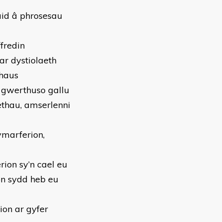
aid â phrosesau
fredin
ar dystiolaeth
rhaus
 gwerthuso gallu
ethau, amserlenni
ymarferion,
ion sy’n cael eu
on sydd heb eu
on ar gyfer