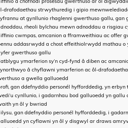
iffinio a chofnodi prosesau gwerthuso ar ôl digwydd
ôl-drafodaethau strwythuredig i gipio mewnwelediad
yfrannu at gynllunio rhaglenni gwerthuso gallu, ga
dnoddau, rheoli bylchau mewn adnoddau a risgiau cy
iffinio cwmpas, amcanion a fframweithiau ac offer 
pennu addasrwydd a chost effeithiolrwydd mathau o 
yfer gwerthuso gallu
atblygu ymarferion sy’n cyd-fynd â diben ac amcani
ynorthwyo â chyflawni ymarferion ac ôl-drafodaethau
werthuso a gwella galluoedd
rofi, gan ddefnyddio personél hyfforddedig, yn erbyn 
edi’u cynllunio, i gadarnhau bod galluoedd yn gallu c
aith yn ôl y bwriad
ilysu, gan ddefnyddio personél hyfforddedig, i gada
alluoedd yn cyflawni yn ôl y disgwyl ar draws amryw