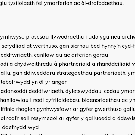
glu tystiolaeth fel ymarferion ac ôl-drafodaethau.
cymhwyso prosesau llywodraethu i adolygu neu arc
 sefydliad at werthuso, gan sicrhau bod hynny’n cyd-
eddfwriaeth, canllawiau ac arferion gorau
odi a chydweithredu â phartneriaid a rhanddeiliaid
allu, gan ddiweddaru strategaethau partneriaeth, ym
tebolrwydd yn ôl yr angen
dadansoddi deddfwriaeth, dyletswyddau, codau ymar
hanllawiau i nodi cyfrifoldebau, blaenoriaethau a
iffinio rhaglen gynhwysfawr ar gyfer gwerthuso gall
ofnodi’r sail resymegol ar gyfer y galluoedd a ddewi
a ddefnyddiwyd