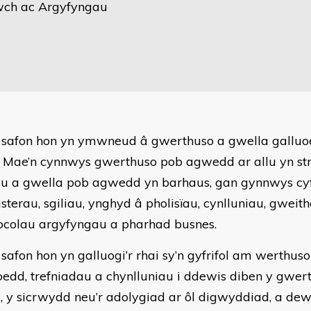
ch ac Argyfyngau
 safon hon yn ymwneud â gwerthuso a gwella gallu
. Mae’n cynnwys gwerthuso pob agwedd ar allu yn st
au a gwella pob agwedd yn barhaus, gan gynnwys cyf
usterau, sgiliau, ynghyd â pholisïau, cynlluniau, gweit
ocolau argyfyngau a pharhad busnes.
 safon hon yn galluogi’r rhai sy’n gyfrifol am werthus
oedd, trefniadau a chynlluniau i ddewis diben y gwerth
u, y sicrwydd neu’r adolygiad ar ôl digwyddiad, a dewi