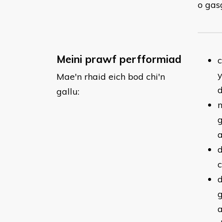
o gas
Meini prawf perfformiad
y
Mae'n rhaid eich bod chi'n
d
gallu:
n
g
a
c
d
g