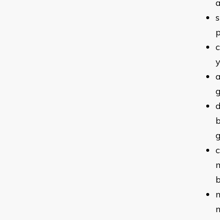
a
s
p
c
a
d
b
g
c
m
n
n