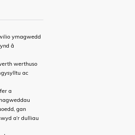
hwilio ymagwedd
fynd â
 werth werthuso
gysylltu ac
fer a
c ymagweddau
uoedd, gan
swyd a’r dulliau