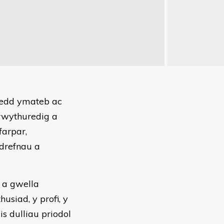
oedd ymateb ac
rwythuredig a
arpar,
hdrefnau a
o a gwella
usiad, y profi, y
s dulliau priodol