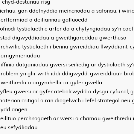
 chyd-destunau risg
icrhau, gan ddefnyddio meincnodau a safonau, i wir
erfformiad a deiliannau galluoedd
ofnodi tystiolaeth o arfer da a chyfyngiadau sy’n cae
ystod digwyddiadau a gweithgareddau gwerthuso
rchwilio tystiolaeth i bennu gwreiddiau llwyddiant, 
gamgymeriadau
iffinio datganiadau gwersi seiliedig ar dystiolaeth sy
roblem yn glir wrth iddi ddigwydd, gwreiddiau’r br
weithredu a argymhellir ar gyfer gwella
yfleu gwersi ar gyfer atebolrwydd a dysgu cyfunol, 
aterion critigol o ran diogelwch i lefel strategol neu
bydd angen
eilltuo perchnogaeth ar wersi a chamau gweithredu i
eu sefydliadau