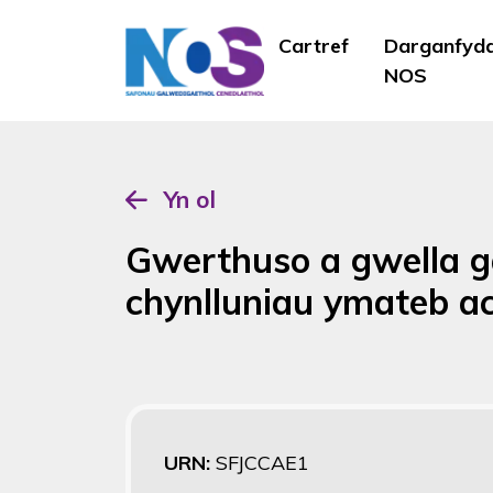
Cartref
Darganfyd
NOS
Yn ol
Gwerthuso a gwella ga
chynlluniau ymateb ac
URN:
SFJCCAE1