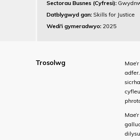
Sectorau Busnes (Cyfresi):
Gwydnw
Datblygwyd gan:
Skills for Justice
Wedi'i gymeradwyo:
2025
Trosolwg
Mae’r
adfer
sicrh
cyfle
phrot
Mae’r
gallu
dilys