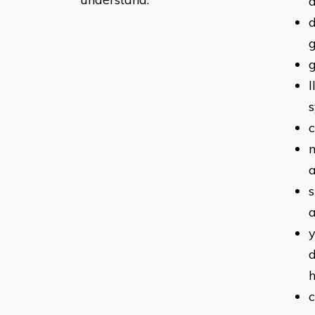
a
d
g
l
s
c
m
s
a
y
d
c