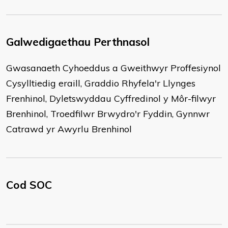
Galwedigaethau Perthnasol
Gwasanaeth Cyhoeddus a Gweithwyr Proffesiynol
Cysylltiedig eraill, Graddio Rhyfela'r Llynges
Frenhinol, Dyletswyddau Cyffredinol y Môr-filwyr
Brenhinol, Troedfilwr Brwydro'r Fyddin, Gynnwr
Catrawd yr Awyrlu Brenhinol
Cod SOC