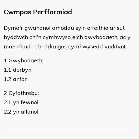
Cwmpas Perfformiad
Dyma'r gwahanol amodau sy'n effeithio ar sut
byddwch chi'n cymhwyso eich gwybodaeth, ac y
mae rhaid i chi ddangos cymhwysedd ynddynt:
1 Gwybodaeth:
1.1 derbyn
1.2 anfon
2 Cyfathrebu:
2.1 yn fewnol
2.2 yn allanol