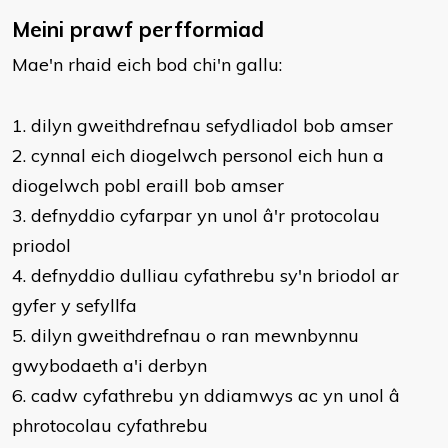
Meini prawf perfformiad
Mae'n rhaid eich bod chi'n gallu:
​1. dilyn gweithdrefnau sefydliadol bob amser
2. cynnal eich diogelwch personol eich hun a
diogelwch pobl eraill bob amser
3. defnyddio cyfarpar yn unol â'r protocolau
priodol
4. defnyddio dulliau cyfathrebu sy'n briodol ar
gyfer y sefyllfa
5. dilyn gweithdrefnau o ran mewnbynnu
gwybodaeth a'i derbyn
6. cadw cyfathrebu yn ddiamwys ac yn unol â
phrotocolau cyfathrebu