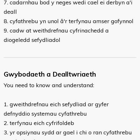
7. cadarnhau bod y neges wedi cael ei derbyn a'i
deall
8. cyfathrebu yn unol â'r terfynau amser gofynnol
9. cadw at weithdrefnau cyfrinachedd a
diogeledd sefydliadol
Gwybodaeth a Dealltwriaeth
You need to know and understand:
​1. gweithdrefnau eich sefydliad ar gyfer
defnyddio systemau cyfathrebu
2. terfynau eich cyfrifoldeb
3. yr opsiynau sydd ar gael i chi o ran cyfathrebu