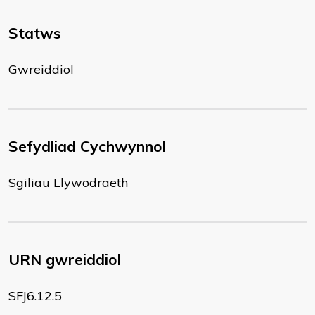
Statws
Gwreiddiol
Sefydliad Cychwynnol
Sgiliau Llywodraeth
URN gwreiddiol
SFJ6.12.5