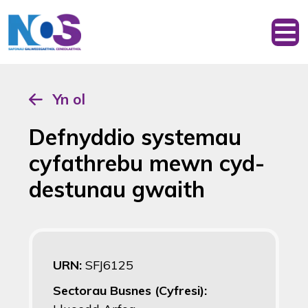
Yn ol
Defnyddio systemau
cyfathrebu mewn cyd-
destunau gwaith
URN:
SFJ6125
Sectorau Busnes (Cyfresi):