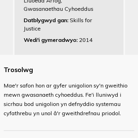
Lluoedd Arfog,
Gwasanaethau Cyhoeddus
Datblygwyd gan:
Skills for
Justice
Wedi'i gymeradwyo:
2014
Trosolwg
​Mae'r safon hon ar gyfer unigolion sy'n gweithio
mewn gwasanaeth cyhoeddus. Fe'i lluniwyd i
sicrhau bod unigolion yn defnyddio systemau
cyfathrebu yn unol â'r gweithdrefnau priodol.