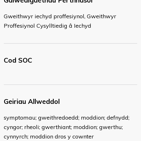
Galwedigaethau Perthnasol
Gweithwyr iechyd proffesiynol, Gweithwyr
Proffesiynol Cysylltiedig â Iechyd
Cod SOC
Geiriau Allweddol
symptomau; gweithredoedd; moddion; defnydd;
cyngor; rheoli; gwerthiant; moddion; gwerthu;
cynnyrch; moddion dros y cownter