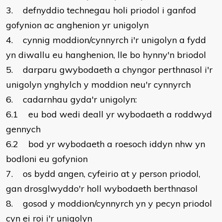
3. defnyddio technegau holi priodol i ganfod
gofynion ac anghenion yr unigolyn
4. cynnig moddion/cynnyrch i'r unigolyn a fydd
yn diwallu eu hanghenion, lle bo hynny'n briodol
5. darparu gwybodaeth a chyngor perthnasol i'r
unigolyn ynghylch y moddion neu'r cynnyrch
6. cadarnhau gyda'r unigolyn:
6.1 eu bod wedi deall yr wybodaeth a roddwyd
gennych
6.2 bod yr wybodaeth a roesoch iddyn nhw yn
bodloni eu gofynion
7. os bydd angen, cyfeirio at y person priodol,
gan drosglwyddo'r holl wybodaeth berthnasol
8. gosod y moddion/cynnyrch yn y pecyn priodol
cyn ei roi i'r unigolyn