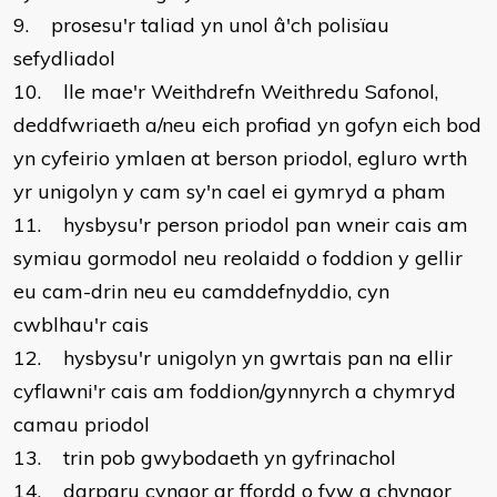
9. prosesu'r taliad yn unol â'ch polisïau
sefydliadol
10. lle mae'r Weithdrefn Weithredu Safonol,
deddfwriaeth a/neu eich profiad yn gofyn eich bod
yn cyfeirio ymlaen at berson priodol, egluro wrth
yr unigolyn y cam sy'n cael ei gymryd a pham
11. hysbysu'r person priodol pan wneir cais am
symiau gormodol neu reolaidd o foddion y gellir
eu cam-drin neu eu camddefnyddio, cyn
cwblhau'r cais
12. hysbysu'r unigolyn yn gwrtais pan na ellir
cyflawni'r cais am foddion/gynnyrch a chymryd
camau priodol
13. trin pob gwybodaeth yn gyfrinachol
14. darparu cyngor ar ffordd o fyw a chyngor