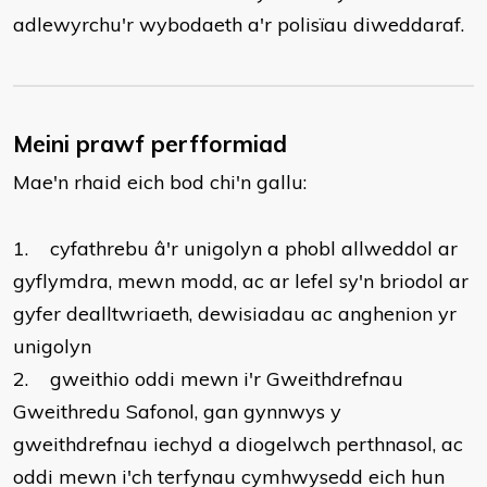
adlewyrchu'r wybodaeth a'r polisïau diweddaraf.
Meini prawf perfformiad
Mae'n rhaid eich bod chi'n gallu:
​1. cyfathrebu â'r unigolyn a phobl allweddol ar
gyflymdra, mewn modd, ac ar lefel sy'n briodol ar
gyfer dealltwriaeth, dewisiadau ac anghenion yr
unigolyn
2. gweithio oddi mewn i'r Gweithdrefnau
Gweithredu Safonol, gan gynnwys y
gweithdrefnau iechyd a diogelwch perthnasol, ac
oddi mewn i'ch terfynau cymhwysedd eich hun