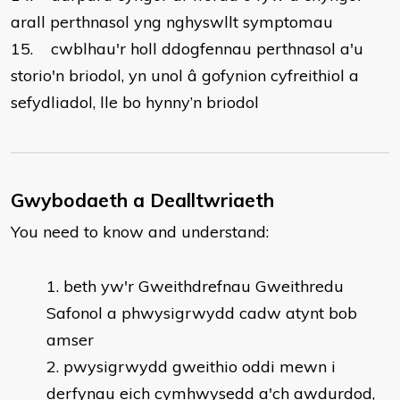
arall perthnasol yng nghyswllt symptomau
15. cwblhau'r holl ddogfennau perthnasol a'u
storio'n briodol, yn unol â gofynion cyfreithiol a
sefydliadol, lle bo hynny’n briodol
Gwybodaeth a Dealltwriaeth
You need to know and understand:
beth yw'r Gweithdrefnau Gweithredu
Safonol a phwysigrwydd cadw atynt bob
amser
pwysigrwydd gweithio oddi mewn i
derfynau eich cymhwysedd a'ch awdurdod,