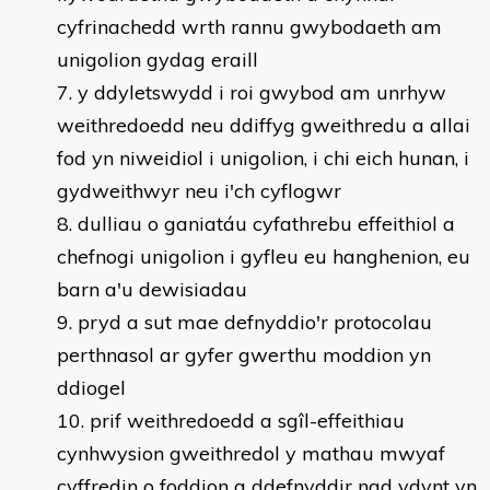
cyfrinachedd wrth rannu gwybodaeth am
unigolion gydag eraill
y ddyletswydd i roi gwybod am unrhyw
weithredoedd neu ddiffyg gweithredu a allai
fod yn niweidiol i unigolion, i chi eich hunan, i
gydweithwyr neu i'ch cyflogwr
dulliau o ganiatáu cyfathrebu effeithiol a
chefnogi unigolion i gyfleu eu hanghenion, eu
barn a'u dewisiadau
pryd a sut mae defnyddio'r protocolau
perthnasol ar gyfer gwerthu moddion yn
ddiogel
prif weithredoedd a sgîl-effeithiau
cynhwysion gweithredol y mathau mwyaf
cyffredin o foddion a ddefnyddir nad ydynt yn