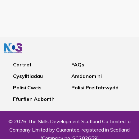
Cartref
FAQs
Cysylltiadau
Amdanom ni
Polisi Cwcis
Polisi Preifatrwydd
Ffurflen Adborth
© 2026 The Skills Development Scotland Co Limited, a
Company Limited by Guarantee, registered in Scotland
(Company no. SC202659)