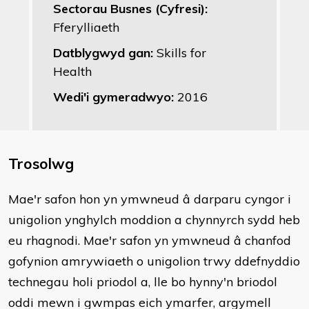
Sectorau Busnes (Cyfresi):
Fferylliaeth
Datblygwyd gan:
Skills for
Health
Wedi'i gymeradwyo:
2016
Trosolwg
Mae'r safon hon yn ymwneud â darparu cyngor i
unigolion ynghylch moddion a chynnyrch sydd heb
eu rhagnodi. Mae'r safon yn ymwneud â chanfod
gofynion amrywiaeth o unigolion trwy ddefnyddio
technegau holi priodol a, lle bo hynny'n briodol
oddi mewn i gwmpas eich ymarfer, argymell