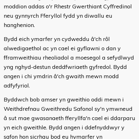
moddion addas o'r Rhestr Gwerthiant Cyffredinol
neu gynnyrch Fferyllol fydd yn diwallu eu
hanghenion.
Bydd eich ymarfer yn cydweddu â'ch rôl
alwedigaethol ac yn cael ei gyflawni o dan y
fframweithiau rheoliadol a moesegol a sefydlwyd
yng nghyd-destun deddfwriaeth gyfredol. Bydd
angen i chi ymdrin â'ch gwaith mewn modd
adfyfyriol.
Byddwch bob amser yn gweithio oddi mewn i
Weithdrefnau Gweithredu Safonol sy'n ymwneud
â sut mae gwasanaeth fferyllfa'n cael ei ddarparu
yn eich gweithle. Bydd angen i ddefnyddwyr y
safon hon sicrhau bod eu hymarfer yn