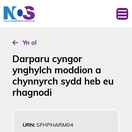
Yn ol
Darparu cyngor
ynghylch moddion a
chynnyrch sydd heb eu
rhagnodi
URN:
SFHPHARM04