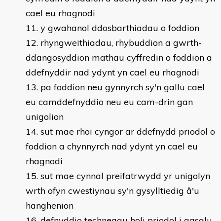
cael eu rhagnodi
y gwahanol ddosbarthiadau o foddion
rhyngweithiadau, rhybuddion a gwrth-
ddangosyddion mathau cyffredin o foddion a
ddefnyddir nad ydynt yn cael eu rhagnodi
pa foddion neu gynnyrch sy'n gallu cael
eu camddefnyddio neu eu cam-drin gan
unigolion
sut mae rhoi cyngor ar ddefnydd priodol o
foddion a chynnyrch nad ydynt yn cael eu
rhagnodi
sut mae cynnal preifatrwydd yr unigolyn
wrth ofyn cwestiynau sy'n gysylltiedig â'u
hanghenion
defnyddio technegau holi priodol i gasglu