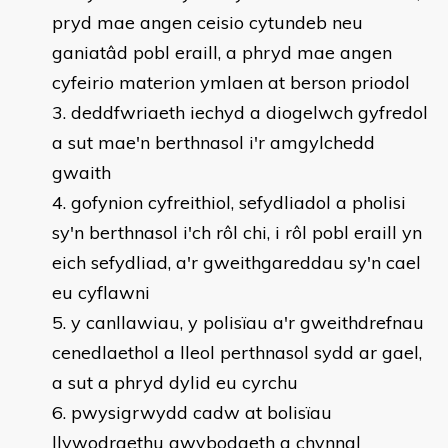
pryd mae angen ceisio cytundeb neu
ganiatâd pobl eraill, a phryd mae angen
cyfeirio materion ymlaen at berson priodol
deddfwriaeth iechyd a diogelwch gyfredol
a sut mae'n berthnasol i'r amgylchedd
gwaith
gofynion cyfreithiol, sefydliadol a pholisi
sy'n berthnasol i'ch rôl chi, i rôl pobl eraill yn
eich sefydliad, a'r gweithgareddau sy'n cael
eu cyflawni
y canllawiau, y polisïau a'r gweithdrefnau
cenedlaethol a lleol perthnasol sydd ar gael,
a sut a phryd dylid eu cyrchu
pwysigrwydd cadw at bolisïau
llywodraethu gwybodaeth a chynnal