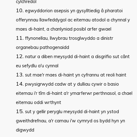
cylchredol
egwyddorion asepsis yn gysylltiedig â pharatoi
offerynnau llawfeddygol ac eitemau atodol a chynnal y
maes di-haint, a chanlyniad posibl arfer gwael
ffynonellau, llwybrau trosglwyddo a dinistr
organebau pathogenaidd
natur a diben meysydd di-haint a disgrifio sut cânt
eu sefydlu a'u cynnal
sut mae'r maes di-haint yn cyfrannu at reoli haint
pwysigrwydd cadw at y dulliau cywir o basio
eitemau i'r tîm di-haint a'r ymarferwr perthnasol, a chael
eitemau oddi wrthynt
sut y gellir peryglu meysydd di-haint yn ystod
gweithdrefnau, a'r camau i'w cymryd os bydd hyn yn
digwydd