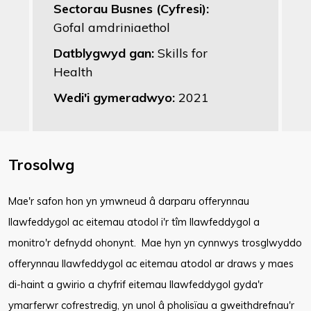
Sectorau Busnes (Cyfresi):
Gofal amdriniaethol
Datblygwyd gan:
Skills for
Health
Wedi'i gymeradwyo:
2021
Trosolwg
Mae'r safon hon yn ymwneud â darparu offerynnau
llawfeddygol ac eitemau atodol i'r tîm llawfeddygol a
monitro'r defnydd ohonynt. Mae hyn yn cynnwys trosglwyddo
offerynnau llawfeddygol ac eitemau atodol ar draws y maes
di-haint a gwirio a chyfrif eitemau llawfeddygol gyda'r
ymarferwr cofrestredig, yn unol â pholisïau a gweithdrefnau'r