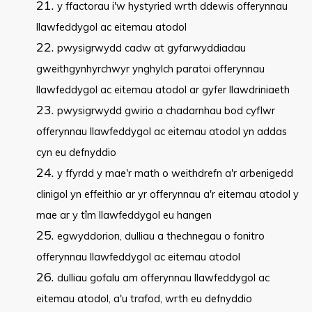
y ffactorau i'w hystyried wrth ddewis offerynnau
llawfeddygol ac eitemau atodol
pwysigrwydd cadw at gyfarwyddiadau
gweithgynhyrchwyr ynghylch paratoi offerynnau
llawfeddygol ac eitemau atodol ar gyfer llawdriniaeth
pwysigrwydd gwirio a chadarnhau bod cyflwr
offerynnau llawfeddygol ac eitemau atodol yn addas
cyn eu defnyddio
y ffyrdd y mae'r math o weithdrefn a'r arbenigedd
clinigol yn effeithio ar yr offerynnau a'r eitemau atodol y
mae ar y tîm llawfeddygol eu hangen
egwyddorion, dulliau a thechnegau o fonitro
offerynnau llawfeddygol ac eitemau atodol
dulliau gofalu am offerynnau llawfeddygol ac
eitemau atodol, a'u trafod, wrth eu defnyddio