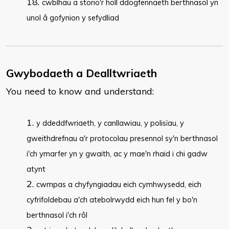
cwblhau a storio'r holl ddogfennaeth berthnasol yn
unol â gofynion y sefydliad
Gwybodaeth a Dealltwriaeth
You need to know and understand:
y ddeddfwriaeth, y canllawiau, y polisïau, y
gweithdrefnau a'r protocolau presennol sy'n berthnasol
i'ch ymarfer yn y gwaith, ac y mae'n rhaid i chi gadw
atynt
cwmpas a chyfyngiadau eich cymhwysedd, eich
cyfrifoldebau a'ch atebolrwydd eich hun fel y bo'n
berthnasol i'ch rôl