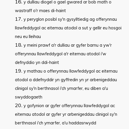
y dulliau diogel o gael gwared ar bob math o
wastraff o'r maes di-haint
y peryglon posibl sy'n gysylltiedig ag offerynnau
llawfeddygol ac eitemau atodol a sut y gellir eu hosgoi
neu eu lleihau
y meini prawf a'r dulliau ar gyfer barnu a yw'r
offerynnau llawfeddygol a'r eitemau atodol i'w
defnyddio yn ddi-haint
y mathau o offerynnau llawfeddygol ac eitemau
atodol a ddefnyddir yn gyffredin yn yr arbenigeddau
clinigol sy'n berthnasol i'ch ymarfer, eu diben a'u
swyddogaeth
y gofynion ar gyfer offerynnau llawfeddygol ac
eitemau atodol ar gyfer yr arbenigeddau clinigol sy'n
berthnasol i'ch ymarfer, a'u haddasrwydd