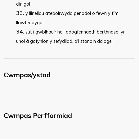
clinigol
y llinellau atebolrwydd penodol o fewn y tîm
llawfeddygol
sut i gwblhau'r holl ddogfennaeth berthnasol yn
unol â gofynion y sefydliad, a'i storio'n ddiogel
Cwmpas/ystod
Cwmpas Perfformiad