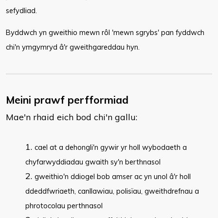
sefydliad.
Byddwch yn gweithio mewn rôl 'mewn sgrybs' pan fyddwch
chi'n ymgymryd â'r gweithgareddau hyn.
Meini prawf perfformiad
Mae'n rhaid eich bod chi'n gallu:
cael at a dehongli'n gywir yr holl wybodaeth a
chyfarwyddiadau gwaith sy'n berthnasol
gweithio'n ddiogel bob amser ac yn unol â'r holl
ddeddfwriaeth, canllawiau, polisïau, gweithdrefnau a
phrotocolau perthnasol