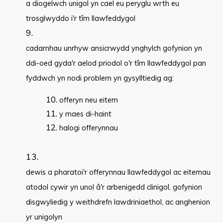
a diogelwch unigol yn cael eu peryglu wrth eu
trosglwyddo i'r tîm llawfeddygol
cadarnhau unrhyw ansicrwydd ynghylch gofynion yn
ddi-oed gyda'r aelod priodol o'r tîm llawfeddygol pan
fyddwch yn nodi problem yn gysylltiedig ag:
offeryn neu eitem
y maes di-haint
halogi offerynnau
dewis a pharatoi'r offerynnau llawfeddygol ac eitemau
atodol cywir yn unol â'r arbenigedd clinigol, gofynion
disgwyliedig y weithdrefn lawdriniaethol, ac anghenion
yr unigolyn