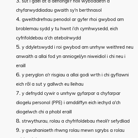
sut i gael at a dehongli'r holl wybodaeth a
chyfarwyddiadau gwaith sy'n berthnasol
gweithdrefnau penodol ar gyfer rhoi gwybod am
broblemau sydd y tu hwnt i'ch cymhwysedd, eich
cyfrifoldebau a'ch atebolrwydd
y ddyletswydd i roi gwybod am unrhyw weithred neu
anwaith a allai fod yn anniogel/yn niweidiol i chi neu i
eraill
y peryglon a'r risgiau a allai godi wrth i chi gyflawni
eich rôl a sut y gallwch eu lleihau
y defnydd cywir o unrhyw gyfarpar a chyfarpar
diogelu personol (PPE) i amddiffyn eich iechyd a'ch
diogelwch chi a phobl eraill
strwythurau, rolau a chyfrifoldebau rheoli'r sefydliad
y gwahaniaeth rhwng rolau mewn sgrybs a rolau