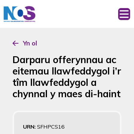
Yn ol
Darparu offerynnau ac
eitemau llawfeddygol i’r
tîm llawfeddygol a
chynnal y maes di-haint
URN:
SFHPCS16