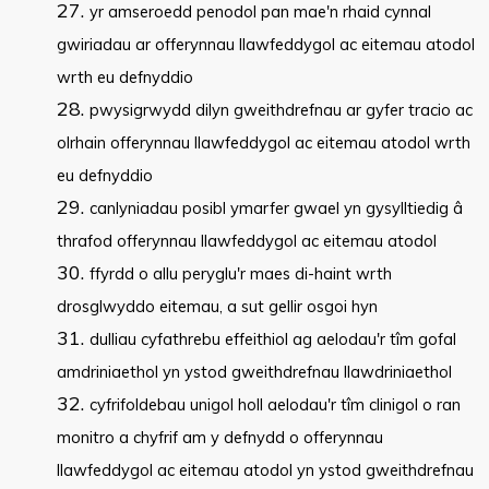
yr amseroedd penodol pan mae'n rhaid cynnal
gwiriadau ar offerynnau llawfeddygol ac eitemau atodol
wrth eu defnyddio
pwysigrwydd dilyn gweithdrefnau ar gyfer tracio ac
olrhain offerynnau llawfeddygol ac eitemau atodol wrth
eu defnyddio
canlyniadau posibl ymarfer gwael yn gysylltiedig â
thrafod offerynnau llawfeddygol ac eitemau atodol
ffyrdd o allu peryglu'r maes di-haint wrth
drosglwyddo eitemau, a sut gellir osgoi hyn
dulliau cyfathrebu effeithiol ag aelodau'r tîm gofal
amdriniaethol yn ystod gweithdrefnau llawdriniaethol
cyfrifoldebau unigol holl aelodau'r tîm clinigol o ran
monitro a chyfrif am y defnydd o offerynnau
llawfeddygol ac eitemau atodol yn ystod gweithdrefnau