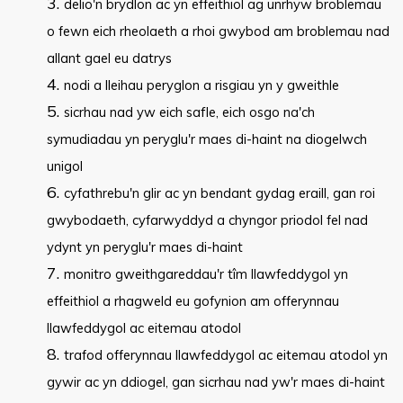
delio'n brydlon ac yn effeithiol ag unrhyw broblemau
o fewn eich rheolaeth a rhoi gwybod am broblemau nad
allant gael eu datrys
nodi a lleihau peryglon a risgiau yn y gweithle
sicrhau nad yw eich safle, eich osgo na'ch
symudiadau yn peryglu'r maes di-haint na diogelwch
unigol
cyfathrebu'n glir ac yn bendant gydag eraill, gan roi
gwybodaeth, cyfarwyddyd a chyngor priodol fel nad
ydynt yn peryglu'r maes di-haint
monitro gweithgareddau'r tîm llawfeddygol yn
effeithiol a rhagweld eu gofynion am offerynnau
llawfeddygol ac eitemau atodol
trafod offerynnau llawfeddygol ac eitemau atodol yn
gywir ac yn ddiogel, gan sicrhau nad yw'r maes di-haint