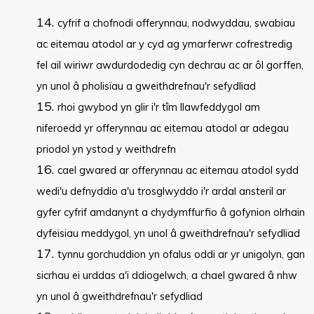
cyfrif a chofnodi offerynnau, nodwyddau, swabiau
ac eitemau atodol ar y cyd ag ymarferwr cofrestredig
fel ail wiriwr awdurdodedig cyn dechrau ac ar ôl gorffen,
yn unol â pholisïau a gweithdrefnau'r sefydliad
rhoi gwybod yn glir i'r tîm llawfeddygol am
niferoedd yr offerynnau ac eitemau atodol ar adegau
priodol yn ystod y weithdrefn
cael gwared ar offerynnau ac eitemau atodol sydd
wedi'u defnyddio a'u trosglwyddo i'r ardal ansteril ar
gyfer cyfrif amdanynt a chydymffurfio â gofynion olrhain
dyfeisiau meddygol, yn unol â gweithdrefnau'r sefydliad
tynnu gorchuddion yn ofalus oddi ar yr unigolyn, gan
sicrhau ei urddas a'i ddiogelwch, a chael gwared â nhw
yn unol â gweithdrefnau'r sefydliad