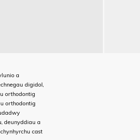
ylunio a
chnegau digidol,
u orthodontig
au orthodontig
mudadwy
u, deunyddiau a
 chynhyrchu cast