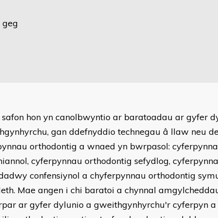
y geg
 safon hon yn canolbwyntio ar baratoadau ar gyfer d
hgynhyrchu, gan ddefnyddio technegau â llaw neu de
pynnau orthodontig a wnaed yn bwrpasol: cyferpynna
hiannol, cyferpynnau orthodontig sefydlog, cyferpynn
adwy confensiynol a chyferpynnau orthodontig sy
eth. Mae angen i chi baratoi a chynnal amgylchedda
rpar ar gyfer dylunio a gweithgynhyrchu'r cyferpyn a