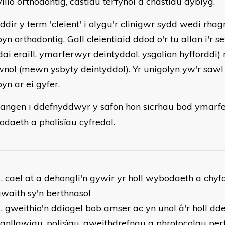
ilio orthodontig, castiau terfynol a chastiau dyblyg.
ddir y term 'cleient' i olygu'r clinigwr sydd wedi rha
yn orthodontig. Gall cleientiaid ddod o'r tu allan i'r se
dai eraill, ymarferwyr deintyddol, ysgolion hyfforddi) 
wnol (mewn ysbyty deintyddol). Yr unigolyn yw'r sawl
yn ar ei gyfer.
angen i ddefnyddwyr y safon hon sicrhau bod ymarf
daeth a pholisïau cyfredol.
cael at a dehongli'n gywir yr holl wybodaeth a ch
waith sy'n berthnasol
gweithio'n ddiogel bob amser ac yn unol â'r holl dd
anllawiau, polisïau, gweithdrefnau a phrotocolau per