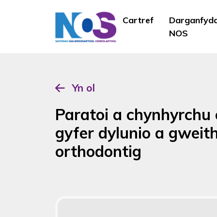
Cartref
Darganfyd
NOS
Yn ol
Paratoi a chynhyrchu 
gyfer dylunio a gwei
orthodontig