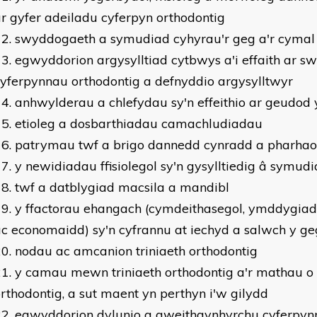
r gyfer adeiladu cyferpyn orthodontig
swyddogaeth a symudiad cyhyrau'r geg a'r cymal a
egwyddorion argysylltiad cytbwys a'i effaith ar 
yferpynnau orthodontig a defnyddio argysylltwyr
anhwylderau a chlefydau sy'n effeithio ar geudod 
etioleg a dosbarthiadau camachludiadau
patrymau twf a brigo dannedd cynradd a pharhao
y newidiadau ffisiolegol sy'n gysylltiedig â symu
twf a datblygiad macsila a mandibl
y ffactorau ehangach (cymdeithasegol, ymddygiad
c economaidd) sy'n cyfrannu at iechyd a salwch y ge
nodau ac amcanion triniaeth orthodontig
y camau mewn triniaeth orthodontig a'r mathau o 
rthodontig, a sut maent yn perthyn i'w gilydd
egwyddorion dylunio a gweithgynhyrchu cyferpyn