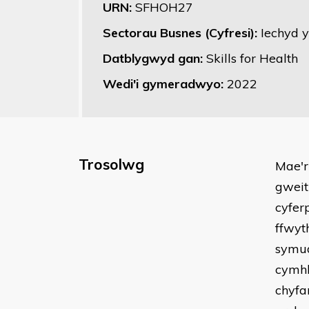
URN:
SFHOH27
Sectorau Busnes (Cyfresi):
Iechyd 
Datblygwyd gan:
Skills for Health
Wedi'i gymeradwyo:
2022
Trosolwg
Mae'r
gweit
cyfer
ffwyt
symud
cymhl
chyfa