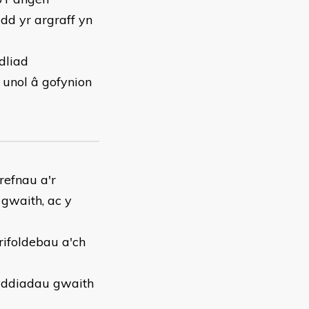
dd yr argraff yn
dliad
 unol â gofynion
refnau a'r
 gwaith, ac y
ifoldebau a'ch
wyddiadau gwaith