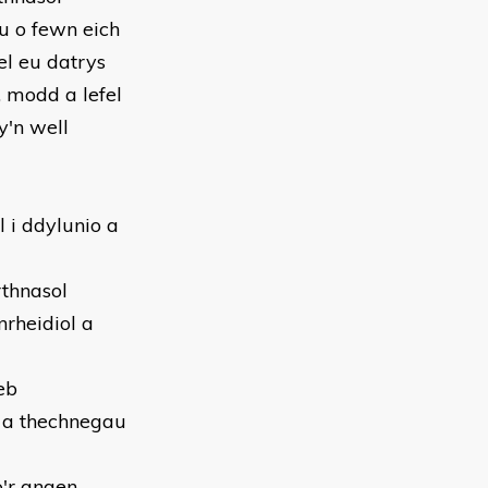
u o fewn eich
l eu datrys
, modd a lefel
y'n well
 i ddylunio a
rthnasol
rheidiol a
eb
u a thechnegau
o'r angen