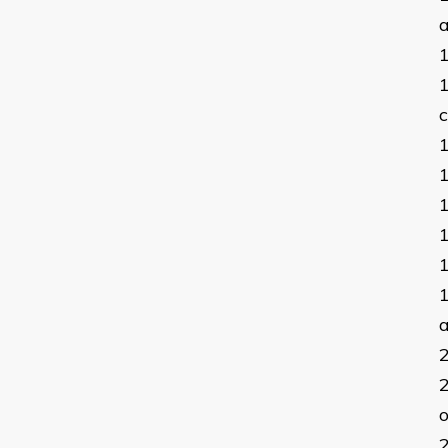
a
c
a
o