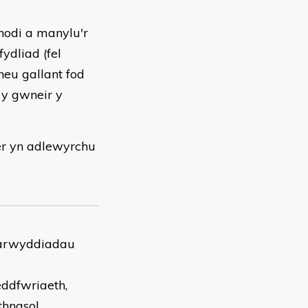
gnodi a manylu'r
fydliad (fel
neu gallant fod
 y gwneir y
er yn adlewyrchu
yfarwyddiadau
eddfwriaeth,
thnasol