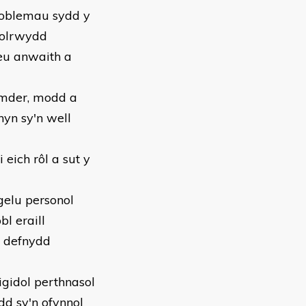
roblemau sydd y
bolrwydd
eu anwaith a
lymder, modd a
hyn sy'n well
 eich rôl a sut y
gelu personol
l eraill
r defnydd
gidol perthnasol
dd sy'n ofynnol