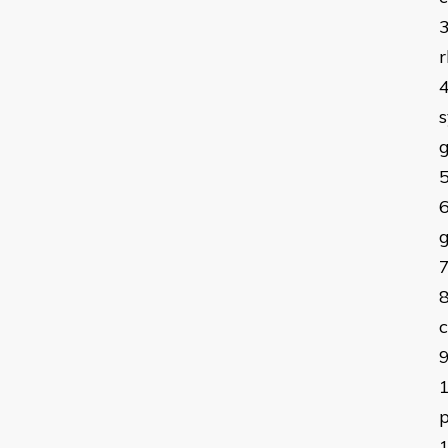
r
s
g
p