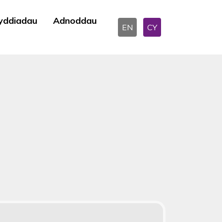
yddiadau
Adnoddau
EN
CY