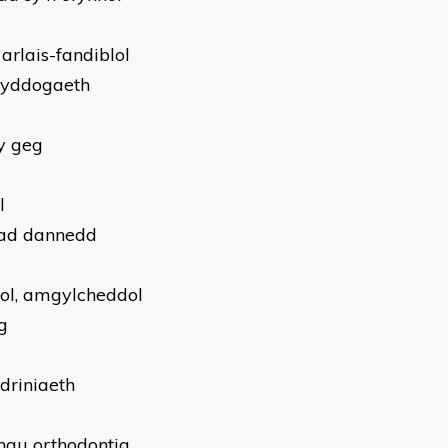
rlais-fandiblol
swyddogaeth
y geg
l
diad dannedd
ol, amgylcheddol
g
driniaeth
nau orthodontig