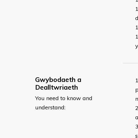
d
y
Gwybodaeth a
Dealltwriaeth
p
You need to know and
m
understand:
a
s