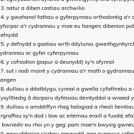
natur a diben castiau archwilio
y gwahanol fathau o gyferpynnau orthodontig a'r 
yfarpar a'r cydrannau y mae eu hangen; dibenion po
defnydd
y defnydd o gastiau wrth ddylunio, gweithgynhyrc
cydrannau ar gyfer cyferpynnau
y cofnodion (papur a deunydd) sy'n ofynnol
sut i nodi maint y cydrannau a'r math o gydranna
hangen
dulliau o ddatblygu, cynnal a gwella cyfathrebu 
ysylltiedig â darparu dyfeisiau deintyddol a wnaed 
dulliau o amddiffyn rhag halogiad a rheoli heintia
rgraffau sy'n dod i law ac eitemau eraill a fuodd, efa
y bwriedir eu rhoi yn y geg; pam mae'n bwysig gwne
egwyddorion sicrhau ansawdd, gan gynnwys cofno