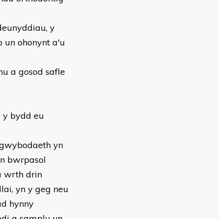
deunyddiau, y
b un ohonynt a'u
hu a gosod safle
u y bydd eu
a gwybodaeth yn
yn bwrpasol
u wrth drin
llai, yn y geg neu
ud hynny
di a samplu yn