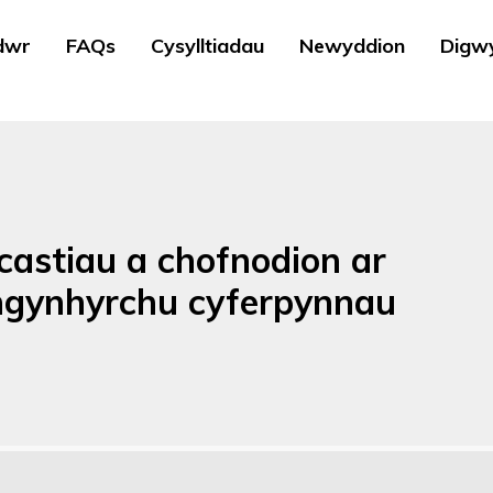
dwr
FAQs
Cysylltiadau
Newyddion
Digw
castiau a chofnodion ar
thgynhyrchu cyferpynnau