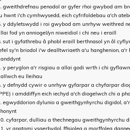
gweithdrefnau penodol ar gyfer rhoi gwybod am b
u hwnt i'ch cymhwysedd, eich cyfrifoldebau a'ch ate
y ddyletswydd i roi gwybod am unrhyw weithred n
llai fod yn anniogel/yn niweidiol i chi neu i eraill
sut i gyfathrebu â phobl eraill berthnasol yn ôl cyf
efel sy'n briodol i'w dealltwriaeth a'u hanghenion, a'r 
ganddynt
y peryglon a'r risgiau a allai godi wrth i chi gyflawni
allwch eu lleihau
y defnydd cywir o unrhyw gyfarpar a chyfarpar dio
PPE) i amddiffyn eich iechyd a'ch diogelwch chi a phob
egwyddorion dylunio a gweithgynhyrchu digidol, a'
ohonynt
cyfarpar, dulliau a thechnegau gweithgynhyrchu di
yr anatomi ysgerbydol, ffisioleg a morffoleg danne