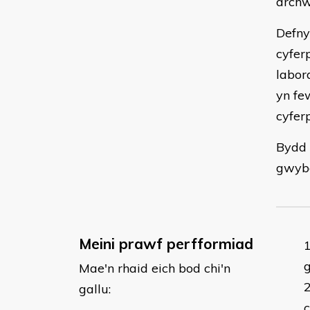
archw
Defny
cyferp
labor
yn fe
cyferp
Bydd 
gwybo
Meini prawf perfformiad
g
Mae'n rhaid eich bod chi'n
gallu:
c