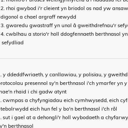
rhoi gwybod i'r cleient yn briodol os nad yw ansaw
digonol a chael argraff newydd
gwaredu gwastraff yn unol â gweithdrefnau'r sefy
cwblhau a storio'r holl ddogfennaeth berthnasol yn
 sefydliad
y ddeddfwriaeth, y canllawiau, y polisïau, y gweithd
rotocolau presennol sy'n berthnasol i'ch ymarfer yn y
ae'n rhaid i chi gadw atynt
cwmpas a chyfyngiadau eich cymhwysedd, eich cyfr
tebolrwydd eich hun fel y bo'n berthnasol i'ch rôl
sut i gael at a dehongli'r holl wybodaeth a chyfar
y'n berthnasol