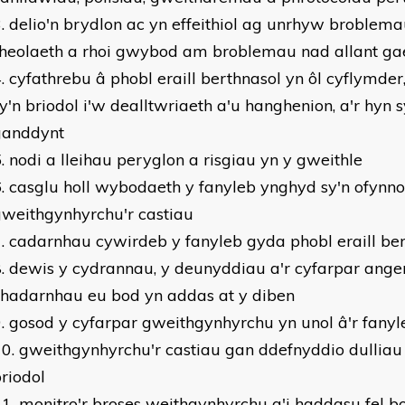
delio'n brydlon ac yn effeithiol ag unrhyw broblema
heolaeth a rhoi gwybod am broblemau nad allant gae
cyfathrebu â phobl eraill berthnasol yn ôl cyflymder
y'n briodol i'w dealltwriaeth a'u hanghenion, a'r hyn s
ganddynt
nodi a lleihau peryglon a risgiau yn y gweithle
casglu holl wybodaeth y fanyleb ynghyd sy'n ofynnol
weithgynhyrchu'r castiau
cadarnhau cywirdeb y fanyleb gyda phobl eraill be
dewis y cydrannau, y deunyddiau a'r cyfarpar angen
chadarnhau eu bod yn addas at y diben
gosod y cyfarpar gweithgynhyrchu yn unol â'r fanyl
gweithgynhyrchu'r castiau gan ddefnyddio dullia
riodol
monitro'r broses weithgynhyrchu a'i haddasu fel b