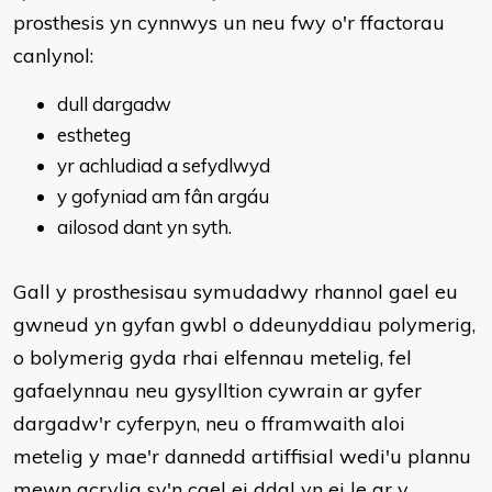
prosthesis yn cynnwys un neu fwy o'r ffactorau
canlynol:
dull dargadw
estheteg
yr achludiad a sefydlwyd
y gofyniad am fân argáu
ailosod dant yn syth.
Gall y prosthesisau symudadwy rhannol gael eu
gwneud yn gyfan gwbl o ddeunyddiau polymerig,
o bolymerig gyda rhai elfennau metelig, fel
gafaelynnau neu gysylltion cywrain ar gyfer
dargadw'r cyferpyn, neu o fframwaith aloi
metelig y mae'r dannedd artiffisial wedi'u plannu
mewn acrylig sy'n cael ei ddal yn ei le ar y