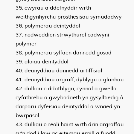
cwyrau a ddefnyddir wrth
weithgynhyrchu prosthesisau symudadwy
polymerau deintyddol
nodweddion strwythurol cadwyni
polymer
polymerau sylfaen dannedd gosod
aloiau deintyddol
deunyddiau dannedd artiffisial
deunyddiau argraff, dyblygu a glanhau
dulliau o ddatblygu, cynnal a gwella
cyfathrebu a gwybodaeth yn gysylltiedig â
darparu dyfeisiau deintyddol a wnaed yn
bwrpasol
dulliau o reoli haint wrth drin argraffau
sy'n dod i law ac eitemau eraill a fuodd,