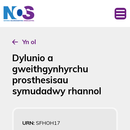
Yn ol
Dylunio a
gweithgynhyrchu
prosthesisau
symudadwy rhannol
URN:
SFHOH17