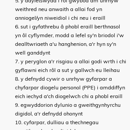
y ddyletswydd i roi gwybod am unrhyw
weithred neu anwaith a allai fod yn
anniogel/yn niweidiol i chi neu i eraill
sut i gyfathrebu â phobl eraill berthnasol
yn ôl cyflymder, modd a lefel sy'n briodol i'w
dealltwriaeth a'u hanghenion, a'r hyn sy'n
well ganddynt
y peryglon a'r risgiau a allai godi wrth i chi
gyflawni eich rôl a sut y gallwch eu lleihau
y defnydd cywir o unrhyw gyfarpar a
chyfarpar diogelu personol (PPE) i amddiffyn
eich iechyd a'ch diogelwch chi a phobl eraill
egwyddorion dylunio a gweithgynhyrchu
digidol, a'r defnydd ohonynt
cyfarpar, dulliau a thechnegau