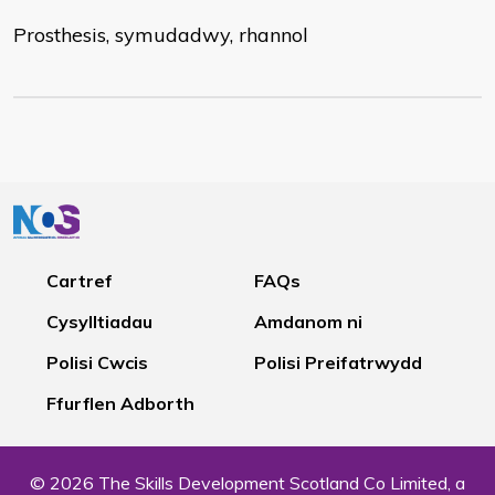
Prosthesis, symudadwy, rhannol
Cartref
FAQs
Cysylltiadau
Amdanom ni
Polisi Cwcis
Polisi Preifatrwydd
Ffurflen Adborth
© 2026 The Skills Development Scotland Co Limited, a