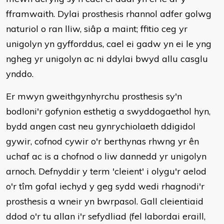
fframwaith. Dylai prosthesis rhannol adfer golwg
naturiol o ran lliw, siâp a maint; ffitio ceg yr
unigolyn yn gyfforddus, cael ei gadw yn ei le yng
ngheg yr unigolyn ac ni ddylai bwyd allu casglu
ynddo.
Er mwyn gweithgynhyrchu prosthesis sy'n
bodloni'r gofynion esthetig a swyddogaethol hyn,
bydd angen cast neu gynrychiolaeth ddigidol
gywir, cofnod cywir o'r berthynas rhwng yr ên
uchaf ac is a chofnod o liw dannedd yr unigolyn
arnoch. Defnyddir y term 'cleient' i olygu'r aelod
o'r tîm gofal iechyd y geg sydd wedi rhagnodi'r
prosthesis a wneir yn bwrpasol. Gall cleientiaid
ddod o'r tu allan i'r sefydliad (fel labordai eraill,