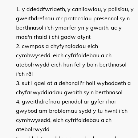
y ddeddfwriaeth, y canllawiau, y polisïau, y
gweithdrefnau a'r protocolau presennol sy'n
berthnasol i'ch ymarfer yn y gwaith, ac y
mae'n rhaid i chi gadw atynt
cwmpas a chyfyngiadau eich
cymhwysedd, eich cyfrifoldebau a'ch
atebolrwydd eich hun fel y bo'n berthnasol
i'ch rôl
sut i gael at a dehongli'r holl wybodaeth a
chyfarwyddiadau gwaith sy'n berthnasol
gweithdrefnau penodol ar gyfer rhoi
gwybod am broblemau sydd y tu hwnt i'ch
cymhwysedd, eich cyfrifoldebau a'ch
atebolrwydd