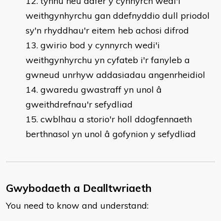
tynnu neu adfer y cynnyrch wedi'i
weithgynhyrchu gan ddefnyddio dull priodol
sy'n rhyddhau'r eitem heb achosi difrod
gwirio bod y cynnyrch wedi'i
weithgynhyrchu yn cyfateb i'r fanyleb a
gwneud unrhyw addasiadau angenrheidiol
gwaredu gwastraff yn unol â
gweithdrefnau'r sefydliad
cwblhau a storio'r holl ddogfennaeth
berthnasol yn unol â gofynion y sefydliad
Gwybodaeth a Dealltwriaeth
You need to know and understand: