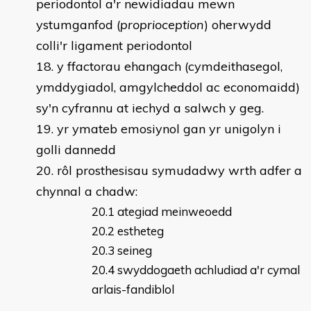
periodontol a'r newidiadau mewn
ystumganfod (
proprioception
) oherwydd
colli'r ligament periodontol
y ffactorau ehangach (cymdeithasegol,
ymddygiadol, amgylcheddol ac economaidd)
sy'n cyfrannu at iechyd a salwch y geg.
yr ymateb emosiynol gan yr unigolyn i
golli dannedd
rôl prosthesisau symudadwy wrth adfer a
chynnal a chadw:
ategiad meinweoedd
estheteg
seineg
swyddogaeth achludiad a'r cymal
arlais-fandiblol