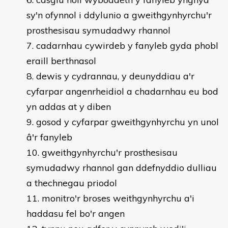
sy'n ofynnol i ddylunio a gweithgynhyrchu'r
prosthesisau symudadwy rhannol
cadarnhau cywirdeb y fanyleb gyda phobl
eraill berthnasol
dewis y cydrannau, y deunyddiau a'r
cyfarpar angenrheidiol a chadarnhau eu bod
yn addas at y diben
gosod y cyfarpar gweithgynhyrchu yn unol
â'r fanyleb
gweithgynhyrchu'r prosthesisau
symudadwy rhannol gan ddefnyddio dulliau
a thechnegau priodol
monitro'r broses weithgynhyrchu a'i
haddasu fel bo'r angen