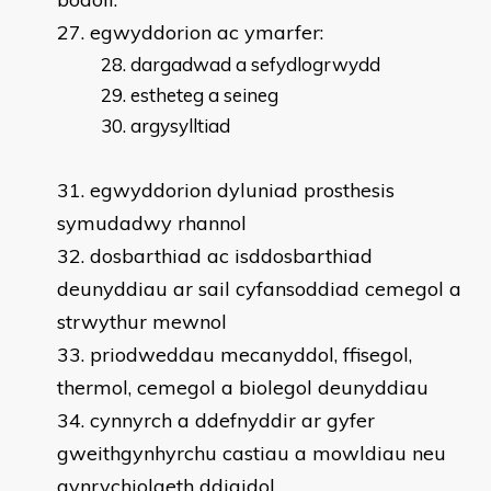
egwyddorion ac ymarfer:
dargadwad a sefydlogrwydd
estheteg a seineg
argysylltiad
egwyddorion dyluniad prosthesis
symudadwy rhannol
dosbarthiad ac isddosbarthiad
deunyddiau ar sail cyfansoddiad cemegol a
strwythur mewnol
priodweddau mecanyddol, ffisegol,
thermol, cemegol a biolegol deunyddiau
cynnyrch a ddefnyddir ar gyfer
gweithgynhyrchu castiau a mowldiau neu
gynrychiolaeth ddigidol