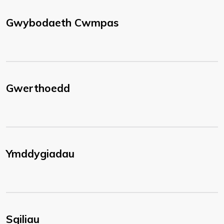
Gwybodaeth Cwmpas
Gwerthoedd
Ymddygiadau
Sgiliau