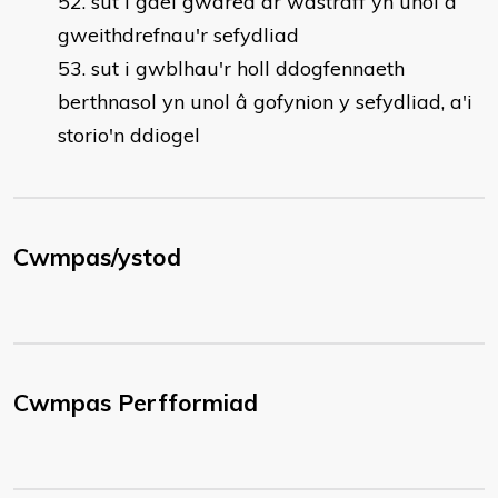
sut i gael gwared ar wastraff yn unol â
gweithdrefnau'r sefydliad
sut i gwblhau'r holl ddogfennaeth
berthnasol yn unol â gofynion y sefydliad, a'i
storio'n ddiogel
Cwmpas/ystod
Cwmpas Perfformiad