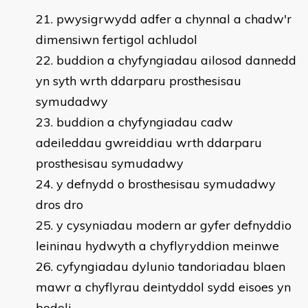
pwysigrwydd adfer a chynnal a chadw'r
dimensiwn fertigol achludol
buddion a chyfyngiadau ailosod dannedd
yn syth wrth ddarparu prosthesisau
symudadwy
buddion a chyfyngiadau cadw
adeileddau gwreiddiau wrth ddarparu
prosthesisau symudadwy
y defnydd o brosthesisau symudadwy
dros dro
y cysyniadau modern ar gyfer defnyddio
leininau hydwyth a chyflyryddion meinwe
cyfyngiadau dylunio tandoriadau blaen
mawr a chyflyrau deintyddol sydd eisoes yn
bodoli.