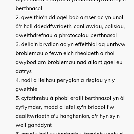
berthnasol
gweithio'n ddiogel bob amser ac yn unol
â'r holl ddeddfwriaeth, canllawiau, polisïau,
gweithdrefnau a phrotocolau perthnasol
delio'n brydlon ac yn effeithiol ag unrhyw
broblemau o fewn eich rheolaeth a rhoi
gwybod am broblemau nad allant gael eu
datrys
nodi a lleihau peryglon a risgiau yn y
gweithle
cyfathrebu â phobl eraill berthnasol yn ôl
cyflymder, modd a lefel sy'n briodol i'w
dealltwriaeth a'u hanghenion, a'r hyn sy'n
well ganddynt
casglu holl wybodaeth y fanyleb ynghyd