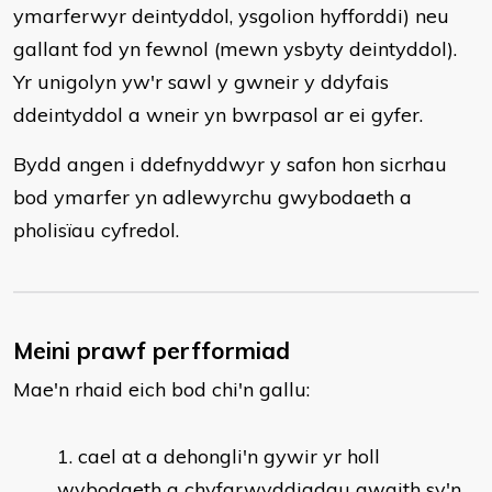
ymarferwyr deintyddol, ysgolion hyfforddi) neu
gallant fod yn fewnol (mewn ysbyty deintyddol).
Yr unigolyn yw'r sawl y gwneir y ddyfais
ddeintyddol a wneir yn bwrpasol ar ei gyfer.
Bydd angen i ddefnyddwyr y safon hon sicrhau
bod ymarfer yn adlewyrchu gwybodaeth a
pholisïau cyfredol.
Meini prawf perfformiad
Mae'n rhaid eich bod chi'n gallu:
cael at a dehongli'n gywir yr holl
wybodaeth a chyfarwyddiadau gwaith sy'n