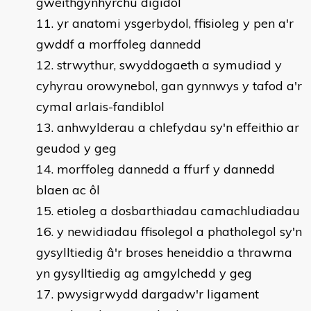
gweithgynhyrchu digidol
yr anatomi ysgerbydol, ffisioleg y pen a'r
gwddf a morffoleg dannedd
strwythur, swyddogaeth a symudiad y
cyhyrau orowynebol, gan gynnwys y tafod a'r
cymal arlais-fandiblol
anhwylderau a chlefydau sy'n effeithio ar
geudod y geg
morffoleg dannedd a ffurf y dannedd
blaen ac ôl
etioleg a dosbarthiadau camachludiadau
y newidiadau ffisolegol a phatholegol sy'n
gysylltiedig â'r broses heneiddio a thrawma
yn gysylltiedig ag amgylchedd y geg
pwysigrwydd dargadw'r ligament