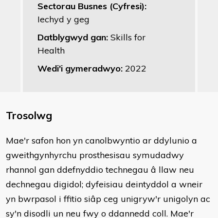
Sectorau Busnes (Cyfresi):
Iechyd y geg
Datblygwyd gan:
Skills for
Health
Wedi'i gymeradwyo:
2022
Trosolwg
Mae'r safon hon yn canolbwyntio ar ddylunio a
gweithgynhyrchu prosthesisau symudadwy
rhannol gan ddefnyddio technegau â llaw neu
dechnegau digidol; dyfeisiau deintyddol a wneir
yn bwrpasol i ffitio siâp ceg unigryw'r unigolyn ac
sy'n disodli un neu fwy o ddannedd coll. Mae'r