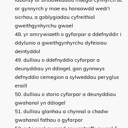
ar gynnyrch y mae eu hansawdd wedi'i
sicrhau, a goblygiadau cyfreithiol
gweithgynhyrchu gwael
yr amrywiaeth o gyfarpar a ddefnyddir i
ddylunio a gweithgynhyrchu dyfeisiau
deintyddol
dulliau o ddefnyddio cyfarpar a
deunyddiau yn ddiogel, gan gynnwys
defnyddio cemegion a sylweddau peryglus
eraill
dulliau o storio cyfarpar a deunyddiau
gwahanol yn ddiogel
dulliau glanhau a chynnal a chadw
gwahanol fathau o gyfarpar