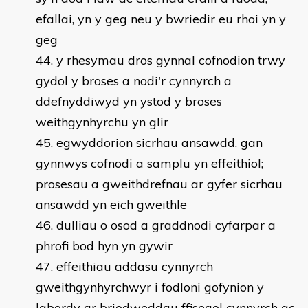
efallai, yn y geg neu y bwriedir eu rhoi yn y
geg
y rhesymau dros gynnal cofnodion trwy
gydol y broses a nodi'r cynnyrch a
ddefnyddiwyd yn ystod y broses
weithgynhyrchu yn glir
egwyddorion sicrhau ansawdd, gan
gynnwys cofnodi a samplu yn effeithiol;
prosesau a gweithdrefnau ar gyfer sicrhau
ansawdd yn eich gweithle
dulliau o osod a graddnodi cyfarpar a
phrofi bod hyn yn gywir
effeithiau addasu cynnyrch
gweithgynhyrchwyr i fodloni gofynion y
labordy ar briodweddau ffisegol cynnyrch ac