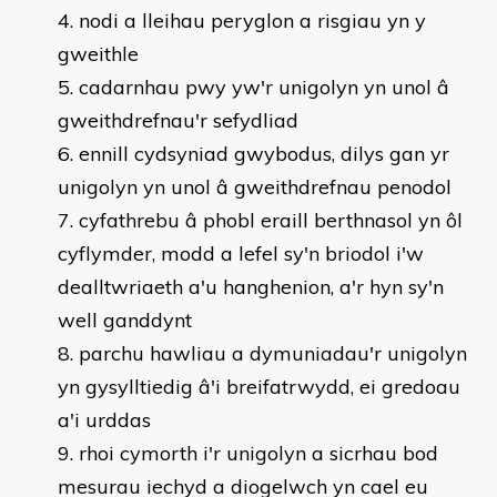
nodi a lleihau peryglon a risgiau yn y
gweithle
cadarnhau pwy yw'r unigolyn yn unol â
gweithdrefnau'r sefydliad
ennill cydsyniad gwybodus, dilys gan yr
unigolyn yn unol â gweithdrefnau penodol
cyfathrebu â phobl eraill berthnasol yn ôl
cyflymder, modd a lefel sy'n briodol i'w
dealltwriaeth a'u hanghenion, a'r hyn sy'n
well ganddynt
parchu hawliau a dymuniadau'r unigolyn
yn gysylltiedig â'i breifatrwydd, ei gredoau
a'i urddas
rhoi cymorth i'r unigolyn a sicrhau bod
mesurau iechyd a diogelwch yn cael eu