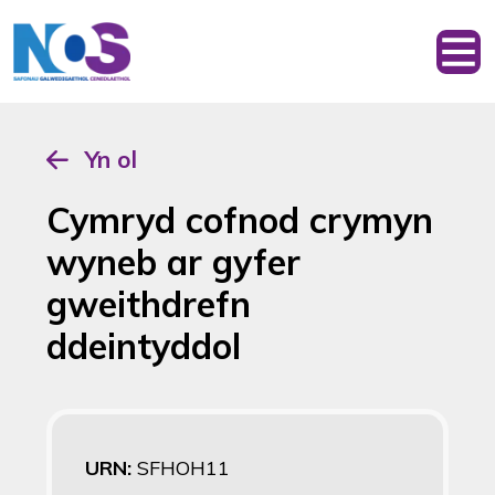
Yn ol
Cymryd cofnod crymyn
wyneb ar gyfer
gweithdrefn
ddeintyddol
URN:
SFHOH11