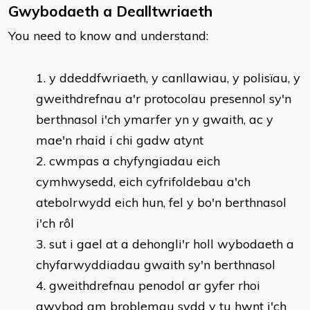
Gwybodaeth a Dealltwriaeth
You need to know and understand:
y ddeddfwriaeth, y canllawiau, y polisïau, y
gweithdrefnau a'r protocolau presennol sy'n
berthnasol i'ch ymarfer yn y gwaith, ac y
mae'n rhaid i chi gadw atynt
cwmpas a chyfyngiadau eich
cymhwysedd, eich cyfrifoldebau a'ch
atebolrwydd eich hun, fel y bo'n berthnasol
i'ch rôl
sut i gael at a dehongli'r holl wybodaeth a
chyfarwyddiadau gwaith sy'n berthnasol
gweithdrefnau penodol ar gyfer rhoi
gwybod am broblemau sydd y tu hwnt i'ch