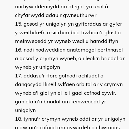
unrhyw ddeunyddiau ategol, yn unol â
chyfarwyddiadau'r gwneuthurwr
gosod yr unigolyn yn gyfforddus ar gyfer
y weithdrefn a sicrhau bod tiwbiau'r glust a
meinweoedd yr wyneb wedi'u hamddiffyn
nodi nodweddion anatomegol perthnasol
a gosod y crymyn wyneb, a'i leoli'n briodol ar
wyneb yr unigolyn
addasu'r fforc gofnodi achludol a
dangosydd llinell sylfaen orbitol ar y crymyn
wyneb a'i gloi yn ei le i gael cofnod cywir,
gan ofalu'n briodol am feinweoedd yr
unigolyn
tynnu'r crymyn wyneb oddi ar yr unigolyn
a gwirio'r cofnod am gywirdeb a chwmpas