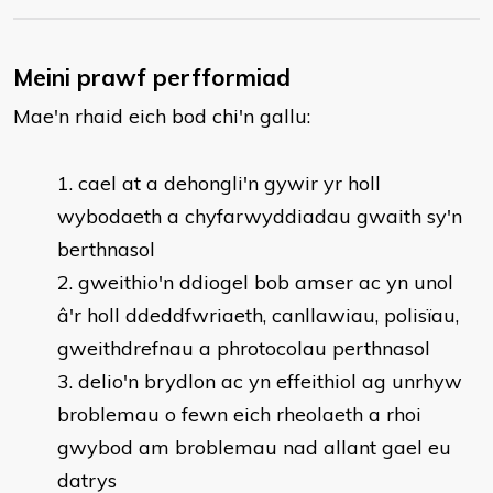
Meini prawf perfformiad
Mae'n rhaid eich bod chi'n gallu:
cael at a dehongli'n gywir yr holl
wybodaeth a chyfarwyddiadau gwaith sy'n
berthnasol
gweithio'n ddiogel bob amser ac yn unol
â'r holl ddeddfwriaeth, canllawiau, polisïau,
gweithdrefnau a phrotocolau perthnasol
delio'n brydlon ac yn effeithiol ag unrhyw
broblemau o fewn eich rheolaeth a rhoi
gwybod am broblemau nad allant gael eu
datrys