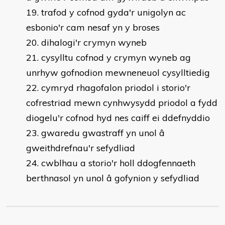
trafod y cofnod gyda'r unigolyn ac
esbonio'r cam nesaf yn y broses
dihalogi'r crymyn wyneb
cysylltu cofnod y crymyn wyneb ag
unrhyw gofnodion mewneneuol cysylltiedig
cymryd rhagofalon priodol i storio'r
cofrestriad mewn cynhwysydd priodol a fydd
diogelu'r cofnod hyd nes caiff ei ddefnyddio
gwaredu gwastraff yn unol â
gweithdrefnau'r sefydliad
cwblhau a storio'r holl ddogfennaeth
berthnasol yn unol â gofynion y sefydliad