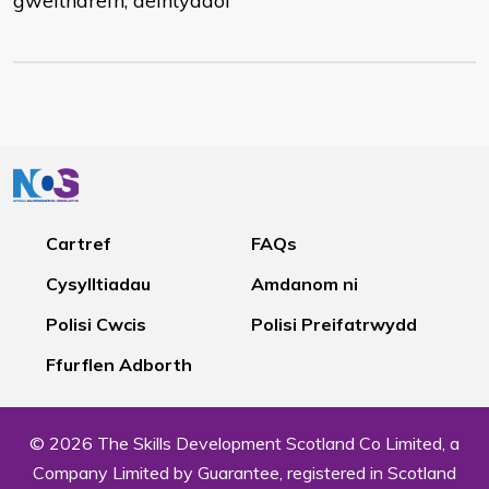
gweithdrefn, deintyddol
Cartref
FAQs
Cysylltiadau
Amdanom ni
Polisi Cwcis
Polisi Preifatrwydd
Ffurflen Adborth
© 2026 The Skills Development Scotland Co Limited, a
Company Limited by Guarantee, registered in Scotland