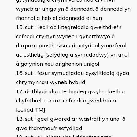
wyneb ar unigolyn â dannedd, â dannedd yn
rhannol a heb ei ddannedd ei hun
sut i reoli ac integreiddio gweithdrefn
cofnodi crymyn wyneb i gynorthwyo â
darparu prosthesisau deintyddol ymarferol
ac esthetig (sefydlog a symudadwy) yn unol
â gofynion neu anghenion unigol
sut i fesur symudiadau cysylltiedig gyda
chrymynnau wyneb hybrid
datblygiadau technoleg gwybodaeth a
chyfathrebu o ran cofnodi agweddau ar
leoliad TMJ
sut i gael gwared ar wastraff yn unol â
gweithdrefnau'r sefydliad