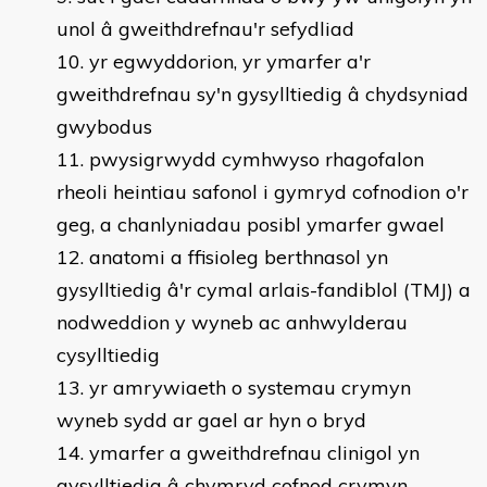
unol â gweithdrefnau'r sefydliad
yr egwyddorion, yr ymarfer a'r
gweithdrefnau sy'n gysylltiedig â chydsyniad
gwybodus
pwysigrwydd cymhwyso rhagofalon
rheoli heintiau safonol i gymryd cofnodion o'r
geg, a chanlyniadau posibl ymarfer gwael
anatomi a ffisioleg berthnasol yn
gysylltiedig â'r cymal arlais-fandiblol (TMJ) a
nodweddion y wyneb ac anhwylderau
cysylltiedig
yr amrywiaeth o systemau crymyn
wyneb sydd ar gael ar hyn o bryd
ymarfer a gweithdrefnau clinigol yn
gysylltiedig â chymryd cofnod crymyn