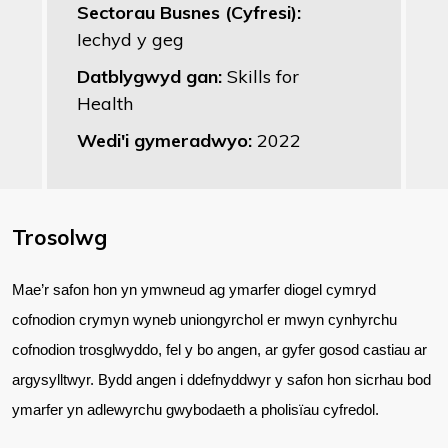
Sectorau Busnes (Cyfresi):
Iechyd y geg
Datblygwyd gan:
Skills for
Health
Wedi'i gymeradwyo:
2022
Trosolwg
Mae’r safon hon yn ymwneud ag ymarfer diogel cymryd
cofnodion crymyn wyneb uniongyrchol er mwyn cynhyrchu
cofnodion trosglwyddo, fel y bo angen, ar gyfer gosod castiau ar
argysylltwyr. Bydd angen i ddefnyddwyr y safon hon sicrhau bod
ymarfer yn adlewyrchu gwybodaeth a pholisïau cyfredol.