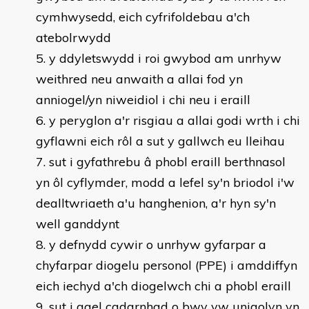
cymhwysedd, eich cyfrifoldebau a'ch
atebolrwydd
y ddyletswydd i roi gwybod am unrhyw
weithred neu anwaith a allai fod yn
anniogel/yn niweidiol i chi neu i eraill
y peryglon a'r risgiau a allai godi wrth i chi
gyflawni eich rôl a sut y gallwch eu lleihau
sut i gyfathrebu â phobl eraill berthnasol
yn ôl cyflymder, modd a lefel sy'n briodol i'w
dealltwriaeth a'u hanghenion, a'r hyn sy'n
well ganddynt
y defnydd cywir o unrhyw gyfarpar a
chyfarpar diogelu personol (PPE) i amddiffyn
eich iechyd a'ch diogelwch chi a phobl eraill
sut i gael cadarnhad o bwy yw unigolyn yn