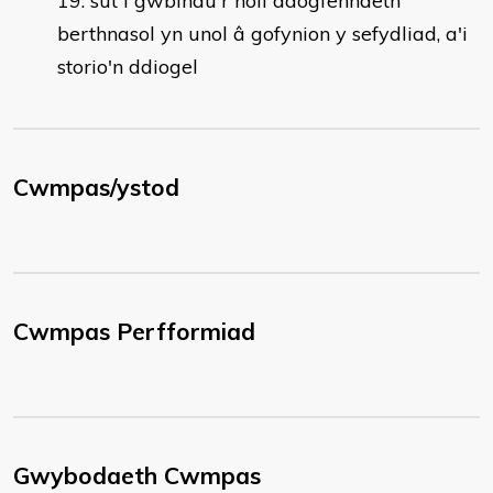
sut i gwblhau'r holl ddogfennaeth
berthnasol yn unol â gofynion y sefydliad, a'i
storio'n ddiogel
Cwmpas/ystod
Cwmpas Perfformiad
Gwybodaeth Cwmpas