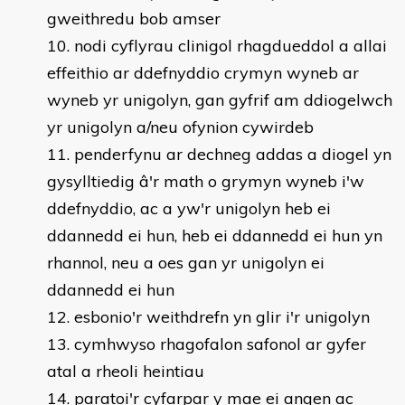
gweithredu bob amser
nodi cyflyrau clinigol rhagdueddol a allai
effeithio ar ddefnyddio crymyn wyneb ar
wyneb yr unigolyn, gan gyfrif am ddiogelwch
yr unigolyn a/neu ofynion cywirdeb
penderfynu ar dechneg addas a diogel yn
gysylltiedig â'r math o grymyn wyneb i'w
ddefnyddio, ac a yw'r unigolyn heb ei
ddannedd ei hun, heb ei ddannedd ei hun yn
rhannol, neu a oes gan yr unigolyn ei
ddannedd ei hun
esbonio'r weithdrefn yn glir i'r unigolyn
cymhwyso rhagofalon safonol ar gyfer
atal a rheoli heintiau
paratoi'r cyfarpar y mae ei angen ac