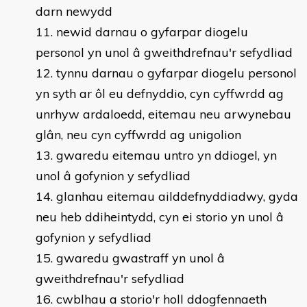
darn newydd
newid darnau o gyfarpar diogelu
personol yn unol â gweithdrefnau'r sefydliad
tynnu darnau o gyfarpar diogelu personol
yn syth ar ôl eu defnyddio, cyn cyffwrdd ag
unrhyw ardaloedd, eitemau neu arwynebau
glân, neu cyn cyffwrdd ag unigolion
gwaredu eitemau untro yn ddiogel, yn
unol â gofynion y sefydliad
glanhau eitemau ailddefnyddiadwy, gyda
neu heb ddiheintydd, cyn ei storio yn unol â
gofynion y sefydliad
gwaredu gwastraff yn unol â
gweithdrefnau'r sefydliad
cwblhau a storio'r holl ddogfennaeth