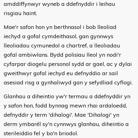
amddiffynwyr wyneb a ddefnyddir i leihau
risgiau haint.
Mae'r safon hon yn berthnasol i bob lleoliad
iechyd a gofal cymdeithasol, gan gynnwys
lleoliadau cymunedol a chartref, a lleoliadau
gofal ambiwlans. Bydd polisïau lleol yn nodi'r
cyfarpar diogelu personol sydd ar gael, ac y dylai
gweithwyr gofal iechyd eu defnyddio ar sail
asesiad risg a gynhaliwyd gan y sefydliad cyflogi.
Glanhau a diheintio yw'r termau a ddefnyddir yn
y safon hon, fodd bynnag mewn rhai ardaloedd,
defnyddir y term 'dihalogi'. Mae 'Dihalogi' yn
derm ymbarél sy'n cynnwys glanhau, diheintio a
sterileiddio fel y bo'n briodol.