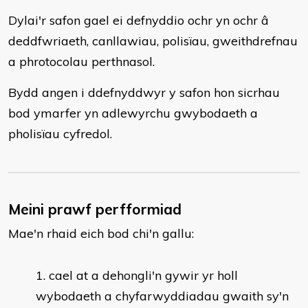
Dylai'r safon gael ei defnyddio ochr yn ochr â
deddfwriaeth, canllawiau, polisïau, gweithdrefnau
a phrotocolau perthnasol.
Bydd angen i ddefnyddwyr y safon hon sicrhau
bod ymarfer yn adlewyrchu gwybodaeth a
pholisïau cyfredol.
Meini prawf perfformiad
Mae'n rhaid eich bod chi'n gallu:
cael at a dehongli'n gywir yr holl
wybodaeth a chyfarwyddiadau gwaith sy'n