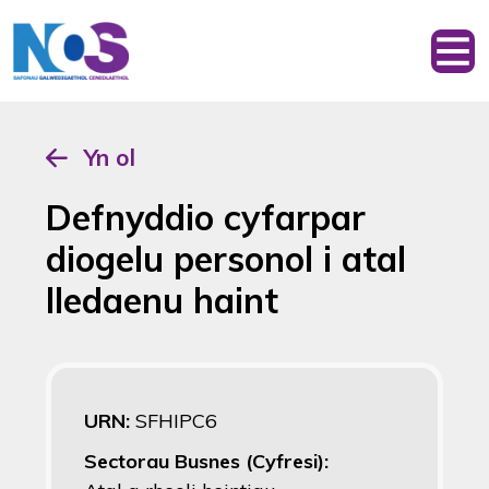
Yn ol
Defnyddio cyfarpar
diogelu personol i atal
lledaenu haint
URN:
SFHIPC6
Sectorau Busnes (Cyfresi):