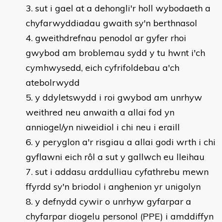
sut i gael at a dehongli'r holl wybodaeth a
chyfarwyddiadau gwaith sy'n berthnasol
gweithdrefnau penodol ar gyfer rhoi
gwybod am broblemau sydd y tu hwnt i'ch
cymhwysedd, eich cyfrifoldebau a'ch
atebolrwydd
y ddyletswydd i roi gwybod am unrhyw
weithred neu anwaith a allai fod yn
anniogel/yn niweidiol i chi neu i eraill
y peryglon a'r risgiau a allai godi wrth i chi
gyflawni eich rôl a sut y gallwch eu lleihau
sut i addasu arddulliau cyfathrebu mewn
ffyrdd sy'n briodol i anghenion yr unigolyn
y defnydd cywir o unrhyw gyfarpar a
chyfarpar diogelu personol (PPE) i amddiffyn