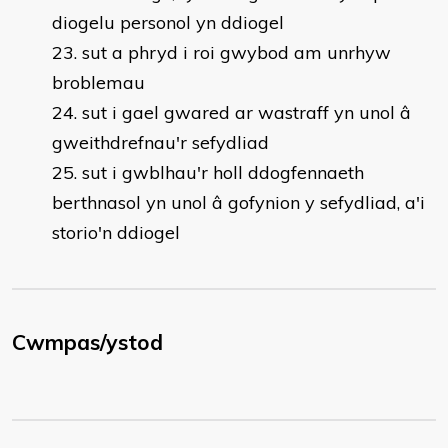
diogelu personol yn ddiogel
sut a phryd i roi gwybod am unrhyw
broblemau
sut i gael gwared ar wastraff yn unol â
gweithdrefnau'r sefydliad
sut i gwblhau'r holl ddogfennaeth
berthnasol yn unol â gofynion y sefydliad, a'i
storio'n ddiogel
Cwmpas/ystod