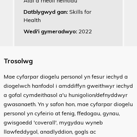
Atal a rheoli heintiau
Datblygwyd gan:
Skills for
Health
Wedi'i gymeradwyo:
2022
Trosolwg
Mae cyfarpar diogelu personol yn fesur iechyd a
diogelwch hanfodol i amddiffyn gweithwyr iechyd
a gofal cymdeithasol a'u hunigolion/defnyddwyr
gwasanaeth. Yn y safon hon, mae cyfarpar diogelu
personol yn cyfeirio at fenig, ffedogau, gynau,
gwisgoedd 'coverall', mygydau wyneb
llawfeddygol, anadlyddion, gogls ac