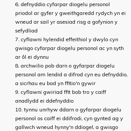
defnyddio cyfarpar diogelu personol
priodol ar gyfer y gweithgaredd rydych yn ei
wneud ar sail yr asesiad risg a gofynion y
sefydliad
cyflawni hylendid effeithiol y dwylo cyn
gwisgo cyfarpar diogelu personol ac yn syth
ar ôl ei dynnu
archwilio pob darn o gyfarpar diogelu
personol am lendid a difrod cyn eu defnyddio,
a sicrhau eu bod yn ffitio'n gywir
cyflawni gwiriad ffit bob tro y caiff
anadlydd ei ddefnyddio
tynnu unrhyw ddarn o gyfarpar diogelu
personol os caiff ei ddifrodi, cyn gynted ag y
gallwch wneud hynny'n ddiogel, a gwisgo