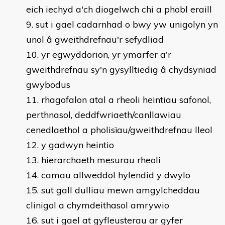
eich iechyd a'ch diogelwch chi a phobl eraill
sut i gael cadarnhad o bwy yw unigolyn yn
unol â gweithdrefnau'r sefydliad
yr egwyddorion, yr ymarfer a'r
gweithdrefnau sy'n gysylltiedig â chydsyniad
gwybodus
rhagofalon atal a rheoli heintiau safonol,
perthnasol, deddfwriaeth/canllawiau
cenedlaethol a pholisïau/gweithdrefnau lleol
y gadwyn heintio
hierarchaeth mesurau rheoli
camau allweddol hylendid y dwylo
sut gall dulliau mewn amgylcheddau
clinigol a chymdeithasol amrywio
sut i gael at gyfleusterau ar gyfer