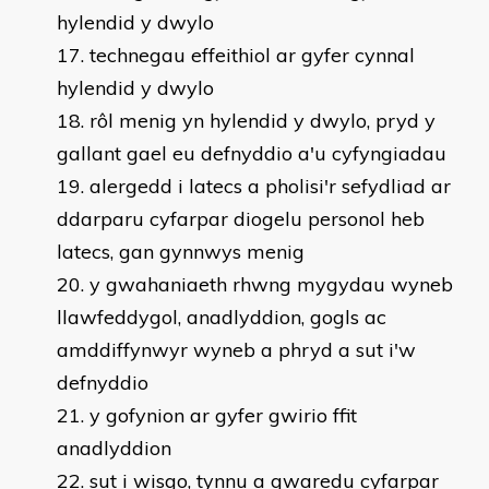
hylendid y dwylo
technegau effeithiol ar gyfer cynnal
hylendid y dwylo
rôl menig yn hylendid y dwylo, pryd y
gallant gael eu defnyddio a'u cyfyngiadau
alergedd i latecs a pholisi'r sefydliad ar
ddarparu cyfarpar diogelu personol heb
latecs, gan gynnwys menig
y gwahaniaeth rhwng mygydau wyneb
llawfeddygol, anadlyddion, gogls ac
amddiffynwyr wyneb a phryd a sut i'w
defnyddio
y gofynion ar gyfer gwirio ffit
anadlyddion
sut i wisgo, tynnu a gwaredu cyfarpar