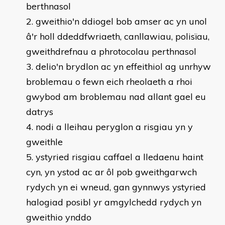
berthnasol
gweithio'n ddiogel bob amser ac yn unol
â'r holl ddeddfwriaeth, canllawiau, polisïau,
gweithdrefnau a phrotocolau perthnasol
delio'n brydlon ac yn effeithiol ag unrhyw
broblemau o fewn eich rheolaeth a rhoi
gwybod am broblemau nad allant gael eu
datrys
nodi a lleihau peryglon a risgiau yn y
gweithle
ystyried risgiau caffael a lledaenu haint
cyn, yn ystod ac ar ôl pob gweithgarwch
rydych yn ei wneud, gan gynnwys ystyried
halogiad posibl yr amgylchedd rydych yn
gweithio ynddo