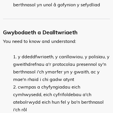
berthnasol yn unol â gofynion y sefydliad
Gwybodaeth a Dealltwriaeth
You need to know and understand:
y ddeddfwriaeth, y canllawiau, y polisïau, y
gweithdrefnau a'r protocolau presennol sy'n
berthnasol i'ch ymarfer yn y gwaith, ac y
mae'n rhaid i chi gadw atynt
cwmpas a chyfyngiadau eich
cymhwysedd, eich cyfrifoldebau a'ch
atebolrwydd eich hun fel y bo'n berthnasol
i'ch rôl