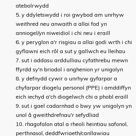
atebolrwydd
y ddyletswydd i roi gwybod am unrhyw
weithred neu anwaith a allai fod yn
anniogel/yn niweidiol i chi neu i eraill
y peryglon a'r risgiau a allai godi wrth i chi
gyflawni eich rôl a sut y gallwch eu lleihau
sut i addasu arddulliau cyfathrebu mewn
ffyrdd sy'n briodol i anghenion yr unigolyn
y defnydd cywir o unrhyw gyfarpar a
chyfarpar diogelu personol (PPE) i amddiffyn
eich iechyd a'ch diogelwch chi a phobl eraill
sut i gael cadarnhad o bwy yw unigolyn yn
unol â gweithdrefnau'r sefydliad
rhagofalon atal a rheoli heintiau safonol,
perthnasol, deddfwriaeth/canllawiau