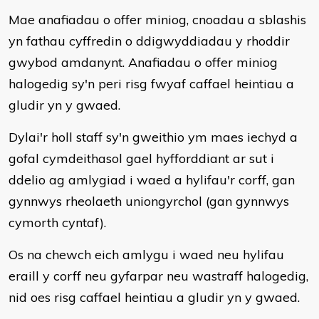
Mae anafiadau o offer miniog, cnoadau a sblashis
yn fathau cyffredin o ddigwyddiadau y rhoddir
gwybod amdanynt. Anafiadau o offer miniog
halogedig sy'n peri risg fwyaf caffael heintiau a
gludir yn y gwaed.
Dylai'r holl staff sy'n gweithio ym maes iechyd a
gofal cymdeithasol gael hyfforddiant ar sut i
ddelio ag amlygiad i waed a hylifau'r corff, gan
gynnwys rheolaeth uniongyrchol (gan gynnwys
cymorth cyntaf).
Os na chewch eich amlygu i waed neu hylifau
eraill y corff neu gyfarpar neu wastraff halogedig,
nid oes risg caffael heintiau a gludir yn y gwaed.