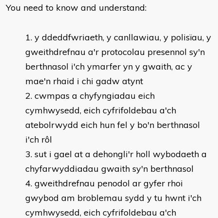
You need to know and understand:
y ddeddfwriaeth, y canllawiau, y polisïau, y
gweithdrefnau a'r protocolau presennol sy'n
berthnasol i'ch ymarfer yn y gwaith, ac y
mae'n rhaid i chi gadw atynt
cwmpas a chyfyngiadau eich
cymhwysedd, eich cyfrifoldebau a'ch
atebolrwydd eich hun fel y bo'n berthnasol
i'ch rôl
sut i gael at a dehongli'r holl wybodaeth a
chyfarwyddiadau gwaith sy'n berthnasol
gweithdrefnau penodol ar gyfer rhoi
gwybod am broblemau sydd y tu hwnt i'ch
cymhwysedd, eich cyfrifoldebau a'ch