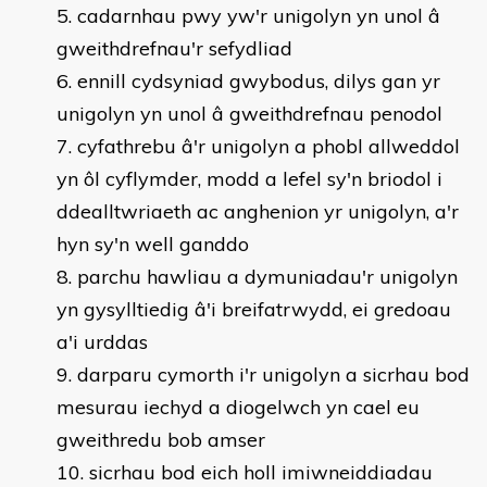
cadarnhau pwy yw'r unigolyn yn unol â
gweithdrefnau'r sefydliad
ennill cydsyniad gwybodus, dilys gan yr
unigolyn yn unol â gweithdrefnau penodol
cyfathrebu â'r unigolyn a phobl allweddol
yn ôl cyflymder, modd a lefel sy'n briodol i
ddealltwriaeth ac anghenion yr unigolyn, a'r
hyn sy'n well ganddo
parchu hawliau a dymuniadau'r unigolyn
yn gysylltiedig â'i breifatrwydd, ei gredoau
a'i urddas
darparu cymorth i'r unigolyn a sicrhau bod
mesurau iechyd a diogelwch yn cael eu
gweithredu bob amser
sicrhau bod eich holl imiwneiddiadau