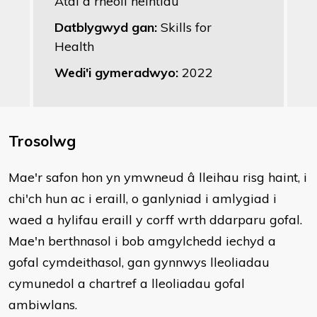
Atal a rheoli heintiau
Datblygwyd gan:
Skills for
Health
Wedi'i gymeradwyo:
2022
Trosolwg
Mae'r safon hon yn ymwneud â lleihau risg haint, i
chi'ch hun ac i eraill, o ganlyniad i amlygiad i
waed a hylifau eraill y corff wrth ddarparu gofal.
Mae'n berthnasol i bob amgylchedd iechyd a
gofal cymdeithasol, gan gynnwys lleoliadau
cymunedol a chartref a lleoliadau gofal
ambiwlans.