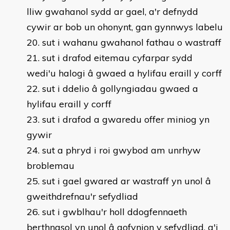
lliw gwahanol sydd ar gael, a'r defnydd
cywir ar bob un ohonynt, gan gynnwys labelu
sut i wahanu gwahanol fathau o wastraff
sut i drafod eitemau cyfarpar sydd
wedi'u halogi â gwaed a hylifau eraill y corff
sut i ddelio â gollyngiadau gwaed a
hylifau eraill y corff
sut i drafod a gwaredu offer miniog yn
gywir
sut a phryd i roi gwybod am unrhyw
broblemau
sut i gael gwared ar wastraff yn unol â
gweithdrefnau'r sefydliad
sut i gwblhau'r holl ddogfennaeth
berthnasol yn unol â gofynion y sefydliad, a'i