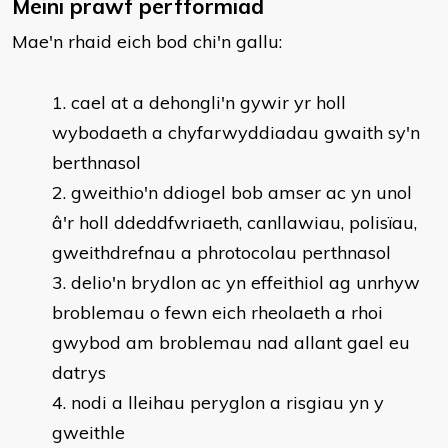
Meini prawf perfformiad
Mae'n rhaid eich bod chi'n gallu:
cael at a dehongli'n gywir yr holl
wybodaeth a chyfarwyddiadau gwaith sy'n
berthnasol
gweithio'n ddiogel bob amser ac yn unol
â'r holl ddeddfwriaeth, canllawiau, polisïau,
gweithdrefnau a phrotocolau perthnasol
delio'n brydlon ac yn effeithiol ag unrhyw
broblemau o fewn eich rheolaeth a rhoi
gwybod am broblemau nad allant gael eu
datrys
nodi a lleihau peryglon a risgiau yn y
gweithle