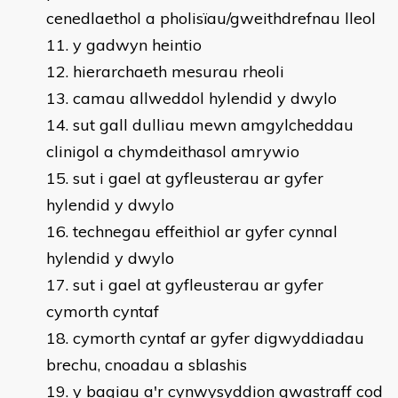
cenedlaethol a pholisïau/gweithdrefnau lleol
y gadwyn heintio
hierarchaeth mesurau rheoli
camau allweddol hylendid y dwylo
sut gall dulliau mewn amgylcheddau
clinigol a chymdeithasol amrywio
sut i gael at gyfleusterau ar gyfer
hylendid y dwylo
technegau effeithiol ar gyfer cynnal
hylendid y dwylo
sut i gael at gyfleusterau ar gyfer
cymorth cyntaf
cymorth cyntaf ar gyfer digwyddiadau
brechu, cnoadau a sblashis
y bagiau a'r cynwysyddion gwastraff cod