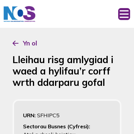
Yn ol
Lleihau risg amlygiad i
waed a hylifau’r corff
wrth ddarparu gofal
URN:
SFHIPC5
Sectorau Busnes (Cyfresi):