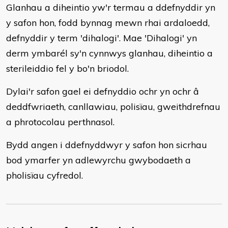
Glanhau a diheintio yw'r termau a ddefnyddir yn
y safon hon, fodd bynnag mewn rhai ardaloedd,
defnyddir y term 'dihalogi'. Mae 'Dihalogi' yn
derm ymbarél sy'n cynnwys glanhau, diheintio a
sterileiddio fel y bo'n briodol.
Dylai'r safon gael ei defnyddio ochr yn ochr â
deddfwriaeth, canllawiau, polisïau, gweithdrefnau
a phrotocolau perthnasol.
Bydd angen i ddefnyddwyr y safon hon sicrhau
bod ymarfer yn adlewyrchu gwybodaeth a
pholisïau cyfredol.