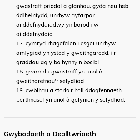
gwastraff priodol a glanhau, gyda neu heb
ddiheintydd, unrhyw gyfarpar
ailddefnyddiadwy yn barod i'w
ailddefnyddio
cymryd rhagofalon i osgoi unrhyw
amlygiad yn ystod y gweithgaredd, i'r
graddau ag y bo hynny'n bosibl
gwaredu gwastraff yn unol â
gweithdrefnau'r sefydliad
cwblhau a storio'r holl ddogfennaeth
berthnasol yn unol â gofynion y sefydliad.
Gwybodaeth a Dealltwriaeth