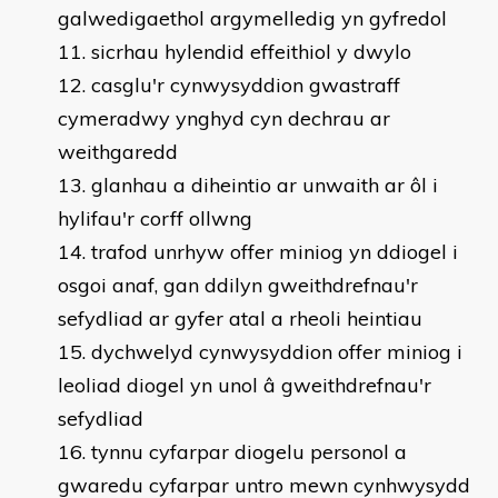
galwedigaethol argymelledig yn gyfredol
sicrhau hylendid effeithiol y dwylo
casglu'r cynwysyddion gwastraff
cymeradwy ynghyd cyn dechrau ar
weithgaredd
glanhau a diheintio ar unwaith ar ôl i
hylifau'r corff ollwng
trafod unrhyw offer miniog yn ddiogel i
osgoi anaf, gan ddilyn gweithdrefnau'r
sefydliad ar gyfer atal a rheoli heintiau
dychwelyd cynwysyddion offer miniog i
leoliad diogel yn unol â gweithdrefnau'r
sefydliad
tynnu cyfarpar diogelu personol a
gwaredu cyfarpar untro mewn cynhwysydd