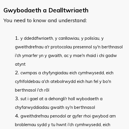
Gwybodaeth a Dealltwriaeth
You need to know and understand:
​y ddeddfwriaeth, y canllawiau, y polisïau, y
gweithdrefnau a'r protocolau presennol sy'n berthnasol
i'ch ymarfer yn y gwaith, ac y mae'n rhaid i chi gadw
atynt
cwmpas a chyfyngiadau eich cymhwysedd, eich
cyfrifoldebau a'ch atebolrwydd eich hun fel y bo'n
berthnasol i'ch rôl
sut i gael at a dehongli'r holl wybodaeth a
chyfarwyddiadau gwaith sy'n berthnasol
gweithdrefnau penodol ar gyfer rhoi gwybod am
broblemau sydd y tu hwnt i'ch cymhwysedd, eich