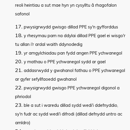
reoli heintiau a sut mae hyn yn cysylltu â rhagofalon
safonol
pwysigrwydd gwisgo dillad PPE sy'n gyfforddus
y rhesymau pam na ddylai dillad PPE gael ei wisgo'r
tu allan i'r ardal waith ddynodedig
yr amgylchiadau pan fydd angen PPE ychwanegol
y mathau o PPE ychwanegol sydd ar gael
addasrwydd y gwahanol fathau o PPE ychwanegol
ar gyfer sefyllfaoedd gwahanol
pwysigrwydd gwisgo PPE ychwanegol digonol a
phriodol
ble a sut i waredu dillad sydd wedi'i ddefnyddio,
sy'n fudr ac sydd wedi'i difrodi (dillad defnydd untro ac
amldro)