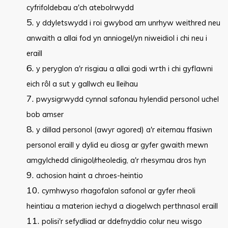
cyfrifoldebau a'ch atebolrwydd
y ddyletswydd i roi gwybod am unrhyw weithred neu
anwaith a allai fod yn anniogel/yn niweidiol i chi neu i
eraill
y peryglon a'r risgiau a allai godi wrth i chi gyflawni
eich rôl a sut y gallwch eu lleihau
pwysigrwydd cynnal safonau hylendid personol uchel
bob amser
y dillad personol (awyr agored) a'r eitemau ffasiwn
personol eraill y dylid eu diosg ar gyfer gwaith mewn
amgylchedd clinigol/rheoledig, a'r rhesymau dros hyn
achosion haint a chroes-heintio
cymhwyso rhagofalon safonol ar gyfer rheoli
heintiau a materion iechyd a diogelwch perthnasol eraill
polisi'r sefydliad ar ddefnyddio colur neu wisgo