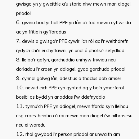
gwisgo yn y gweithle a'u storio nhw mewn man diogel,
priodol
gwirio bod yr holl PPE yn lân a'i fod mewn cyflwr da
ac yn ffitio'n gyfforddus
dewis a gwisgo'r PPE cywir i'ch rôl ac i'r weithdrefn
rydych chi'n ei chyflawni, yn unol â pholisi'r sefydliad
lle bo'r gofyn, gorchuddio unrhyw friwiau neu
doriadau i'r croen yn ddiogel, gyda gorchudd priodol
cynnal golwg lân, ddestlus a thaclus bob amser
newid eich PPE cyn gynted ag y bo'n ymarferol
bosibl os bydd yn anaddas i'w ddefnyddio
tynnu'ch PPE yn ddiogel, mewn ffordd sy'n lleihau
risg croes-heintio a'i roi mewn man diogel i'w ailbrosesu
neu ei waredu
rhoi gwybod i'r person priodol ar unwaith am