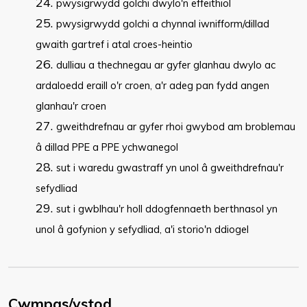
pwysigrwydd golchi dwylo'n effeithiol
pwysigrwydd golchi a chynnal iwnifform/dillad
gwaith gartref i atal croes-heintio
dulliau a thechnegau ar gyfer glanhau dwylo ac
ardaloedd eraill o'r croen, a'r adeg pan fydd angen
glanhau'r croen
gweithdrefnau ar gyfer rhoi gwybod am broblemau
â dillad PPE a PPE ychwanegol
sut i waredu gwastraff yn unol â gweithdrefnau'r
sefydliad
sut i gwblhau'r holl ddogfennaeth berthnasol yn
unol â gofynion y sefydliad, a'i storio'n ddiogel
Cwmpas/ystod