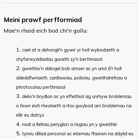
Meini prawf perfformiad
Mae'n rhaid eich bod chi'n gallu:
​cael at a dehongli'n gywir yr holl wybodaeth a
chyfarwyddiadau gwaith sy'n berthnasol
gweithio'n ddiogel bob amser ac yn unol â'r holl
ddeddfwriaeth, canllawiau, polisïau, gweithdrefnau a
phrotocolau perthnasol
delio'n brydlon ac yn effeithiol ag unrhyw broblemau
o fewn eich rheolaeth a rhoi gwybod am broblemau na
ellir eu datrys
nodi a lleihau peryglon a risgiau yn y gweithle
tynnu dillad personol ac eitemau ffasiwn na ddylid eu