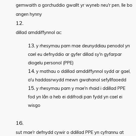
gemwaith a gorchuddio gwallt yr wyneb neu'r pen, lle bo
angen hynny
dillad amddiffynnol ac:
y rhesymau pam mae deunyddiau penodol yn
cael eu defnyddio ar gyfer dillad sy'n gyfarpar
diogelu personol (PPE)
y mathau o ddillad amddiffynnol sydd ar gael,
a'u haddasrwydd mewn gwahanol sefyllfaoedd
y rhesymau pam y mae'n rhaid i ddillad PPE
fod yn lân a heb ei ddifrodi pan fydd yn cael ei
wisgo
sut mae'r defnydd cywir o ddillad PPE yn cyfrannu at