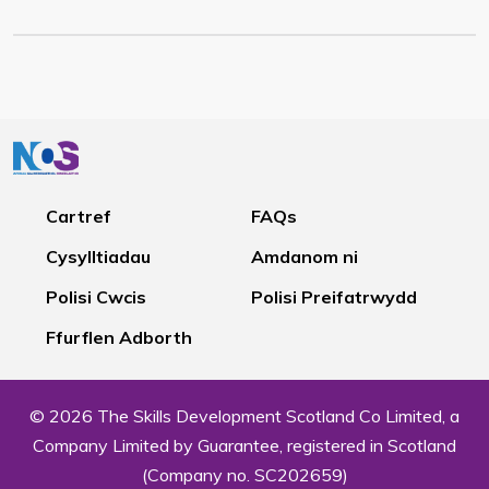
Cartref
FAQs
Cysylltiadau
Amdanom ni
Polisi Cwcis
Polisi Preifatrwydd
Ffurflen Adborth
© 2026 The Skills Development Scotland Co Limited, a
Company Limited by Guarantee, registered in Scotland
(Company no. SC202659)