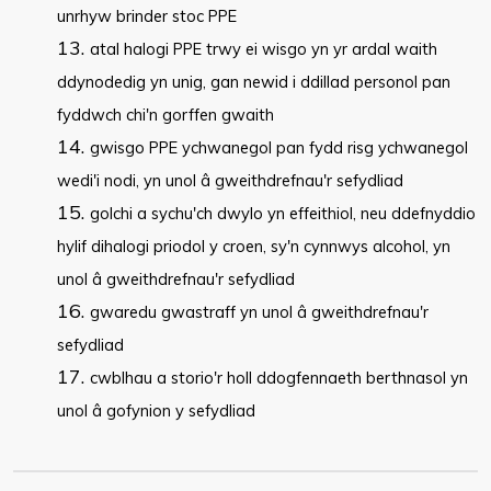
unrhyw brinder stoc PPE
atal halogi PPE trwy ei wisgo yn yr ardal waith
ddynodedig yn unig, gan newid i ddillad personol pan
fyddwch chi'n gorffen gwaith
gwisgo PPE ychwanegol pan fydd risg ychwanegol
wedi'i nodi, yn unol â gweithdrefnau'r sefydliad
golchi a sychu'ch dwylo yn effeithiol, neu ddefnyddio
hylif dihalogi priodol y croen, sy'n cynnwys alcohol, yn
unol â gweithdrefnau'r sefydliad
gwaredu gwastraff yn unol â gweithdrefnau'r
sefydliad
cwblhau a storio'r holl ddogfennaeth berthnasol yn
unol â gofynion y sefydliad