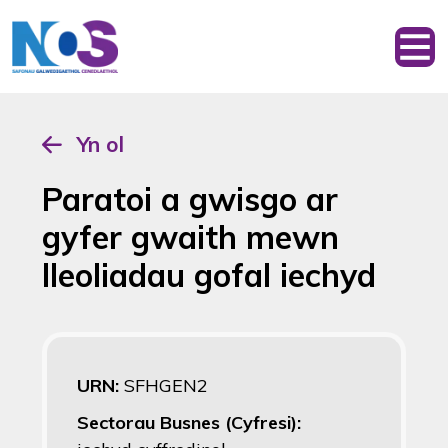
Yn ol
Paratoi a gwisgo ar
gyfer gwaith mewn
lleoliadau gofal iechyd
URN:
SFHGEN2
Sectorau Busnes (Cyfresi):