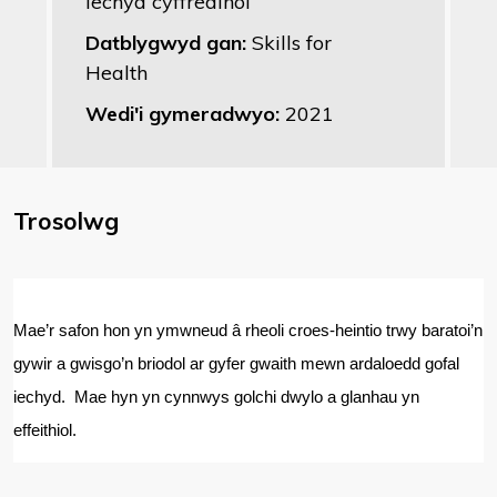
iechyd cyffredinol
Datblygwyd gan:
Skills for
Health
Wedi'i gymeradwyo:
2021
Trosolwg
Mae’r safon hon yn ymwneud â rheoli croes-heintio trwy baratoi’n
gywir a gwisgo’n briodol ar gyfer gwaith mewn ardaloedd gofal
iechyd. Mae hyn yn cynnwys golchi dwylo a glanhau yn
effeithiol.