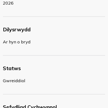
2026
Dilysrwydd
Ar hyn o bryd
Statws
Gwreiddiol
Sefydliad Cychwynnol