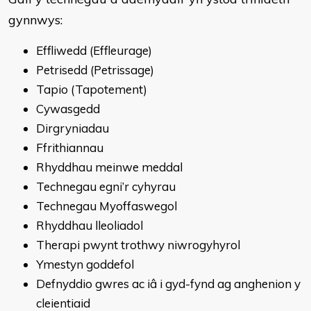
gynnwys:
Effliwedd (Effleurage)
Petrisedd (Petrissage)
Tapio (Tapotement)
Cywasgedd
Dirgryniadau
Ffrithiannau
Rhyddhau meinwe meddal
Technegau egni’r cyhyrau
Technegau Myoffaswegol
Rhyddhau lleoliadol
Therapi pwynt trothwy niwrogyhyrol
Ymestyn goddefol
Defnyddio gwres ac iâ i gyd-fynd ag anghenion y
cleientiaid