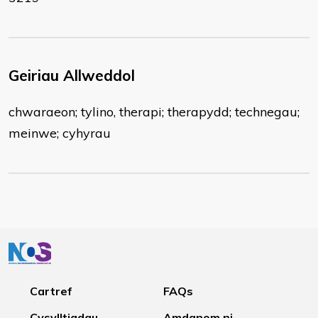
Geiriau Allweddol
chwaraeon; tylino, therapi; therapydd; technegau;
meinwe; cyhyrau
Cartref
FAQs
Cysylltiadau
Amdanom ni