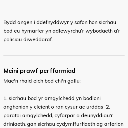
Bydd angen i ddefnyddwyr y safon hon sicrhau
bod eu hymarfer yn adlewyrchu’r wybodaeth a’r
polisïau diweddaraf.
Meini prawf perfformiad
Mae'n rhaid eich bod chi'n gallu:
1. sicrhau bod yr amgylchedd yn bodloni
anghenion y cleient o ran cysur ac urddas 2.
paratoi amgylchedd, cyfarpar a deunyddiau’r
driniaeth, gan sicrhau cydymffurfiaeth ag arferion