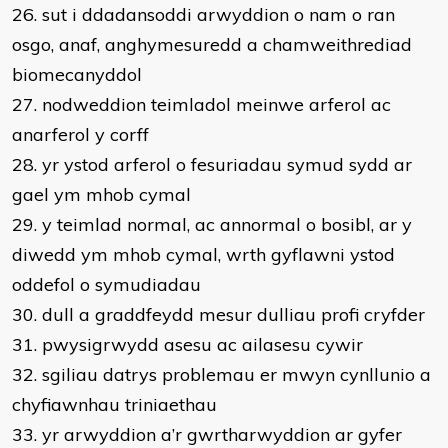
26. sut i ddadansoddi arwyddion o nam o ran
osgo, anaf, anghymesuredd a chamweithrediad
biomecanyddol
27. nodweddion teimladol meinwe arferol ac
anarferol y corff
28. yr ystod arferol o fesuriadau symud sydd ar
gael ym mhob cymal
29. y teimlad normal, ac annormal o bosibl, ar y
diwedd ym mhob cymal, wrth gyflawni ystod
oddefol o symudiadau
30. dull a graddfeydd mesur dulliau profi cryfder
31. pwysigrwydd asesu ac ailasesu cywir
32. sgiliau datrys problemau er mwyn cynllunio a
chyfiawnhau triniaethau
33. yr arwyddion a’r gwrtharwyddion ar gyfer