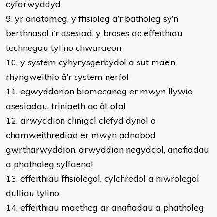
cyfarwyddyd
9. yr anatomeg, y ffisioleg a’r batholeg sy’n
berthnasol i’r asesiad, y broses ac effeithiau
technegau tylino chwaraeon
10. y system cyhyrysgerbydol a sut mae’n
rhyngweithio â’r system nerfol
11. egwyddorion biomecaneg er mwyn llywio
asesiadau, triniaeth ac ôl-ofal
12. arwyddion clinigol clefyd dynol a
chamweithrediad er mwyn adnabod
gwrtharwyddion, arwyddion negyddol, anafiadau
a phatholeg sylfaenol
13. effeithiau ffisiolegol, cylchredol a niwrolegol
dulliau tylino
14. effeithiau maetheg ar anafiadau a phatholeg