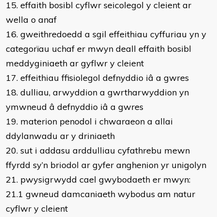
15. effaith bosibl cyflwr seicolegol y cleient ar
wella o anaf
16. gweithredoedd a sgil effeithiau cyffuriau yn y
categorïau uchaf er mwyn deall effaith bosibl
meddyginiaeth ar gyflwr y cleient
17. effeithiau ffisiolegol defnyddio iâ a gwres
18. dulliau, arwyddion a gwrtharwyddion yn
ymwneud â defnyddio iâ a gwres
19. materion penodol i chwaraeon a allai
ddylanwadu ar y driniaeth
20. sut i addasu arddulliau cyfathrebu mewn
ffyrdd sy’n briodol ar gyfer anghenion yr unigolyn
21. pwysigrwydd cael gwybodaeth er mwyn:
21.1 gwneud damcaniaeth wybodus am natur
cyflwr y cleient