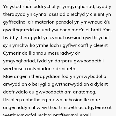
Yn ystod rhan oddrychol yr ymgynghoriad, bydd y
therapydd yn cynnal asesiad o iechyd y cleient yn
gyffredinol a’r materion penodol yn ymwneud â’u
gweithgaredd ac unrhyw boen mae’n ei brofi. Yna,
bydd y therapydd yn cynnal asesiad gwrthrychol
sy’n ymchwilio ymhellach i gyflwr corff y cleient.
Cymerir deilliannau mesuradwy o’r
ymgynghoriad, fydd yn darparu gwybodaeth i
werthuso canlyniadau’r driniaeth.
Mae angen i therapyddion fod yn ymwybodol o
arwyddion o berygl a gwrtharwyddion a dylent
ddefnyddio eu gwybodaeth am anatomeg,
ffisioleg a phatholeg mewn achosion lle mae
angen iddyn nhw wrthod triniaeth ac atgyfeirio at
weithwyr gofal iechyd proffesiynol eraill.