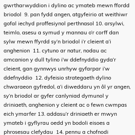
gwrtharwyddion i dylino ac ymateb mewn ffordd
briodol 9. pan fydd angen, atgyfeirio at weithiwr
gofal iechyd proffesiynol perthnasol 10. arsylwi,
teimlo, asesu a symud y mannau o’r corff dan
sylw mewn ffyrdd sy’n briodol i’r cleient a’i
anghenion 11. cytuno ar natur, nodau ac
amcanion y dull tylino i’w ddefnyddio gyda’r
cleient, gan gynnwys unrhyw gyfarpar i’w
ddefnyddio 12. dyfeisio strategaeth dylino
chwaraeon gyfredol, a’i diweddaru yn ôl yr angen,
sy’n briodol ar gyfer canlyniad dymunol y
driniaeth, anghenion y cleient ac o fewn cwmpas
eich ymarfer 13. addasu’r driniaeth er mwyn
ymateb i gyflyrau oedd yn bodoli eisoes a
phrosesau clefydau 14. pennu a chofnodi