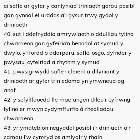
ei safle ar gyfer y canlyniad triniaeth gorau posibl
gan gynnal ei urddas a’i gysur trwy gydol y
driniaeth
40. sut i ddefnyddio amrywiaeth o ddulliau tylino
chwaraeon gan gyfeirio’n benodol at symud y
dwylo, y ffordd o ddarparu, safle, osgo, dyfnder y
pwysau, cyfeiriad a rhythm y symud
41. pwysigrwydd safle’r cleient a dilyniant y
driniaeth ar gyfer trin edema yn ymwneud ag
anaf
42. y sefyllfaoedd lle mae angen dileu’r cyfrwng
tylino er mwyn cydymffurfio â rheoliadau
chwaraeon
43. yr ymatebion negyddol posibl i’r driniaeth a’r
camau i’w cymryd os amlygir y rhain