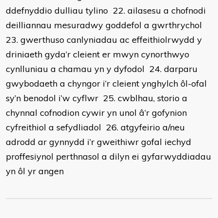
ddefnyddio dulliau tylino 22. ailasesu a chofnodi
deilliannau mesuradwy goddefol a gwrthrychol
23. gwerthuso canlyniadau ac effeithiolrwydd y
driniaeth gyda’r cleient er mwyn cynorthwyo
cynlluniau a chamau yn y dyfodol 24. darparu
gwybodaeth a chyngor i’r cleient ynghylch ôl-ofal
sy’n benodol i’w cyflwr 25. cwblhau, storio a
chynnal cofnodion cywir yn unol â’r gofynion
cyfreithiol a sefydliadol 26. atgyfeirio a/neu
adrodd ar gynnydd i’r gweithiwr gofal iechyd
proffesiynol perthnasol a dilyn ei gyfarwyddiadau
yn ôl yr angen