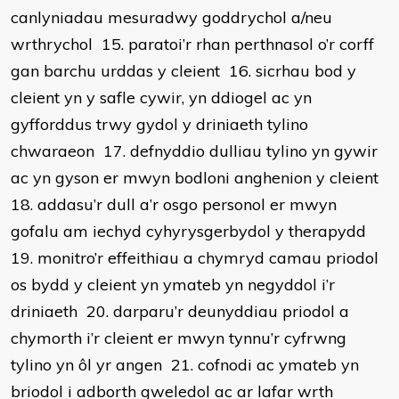
canlyniadau mesuradwy goddrychol a/neu
wrthrychol 15. paratoi’r rhan perthnasol o’r corff
gan barchu urddas y cleient 16. sicrhau bod y
cleient yn y safle cywir, yn ddiogel ac yn
gyfforddus trwy gydol y driniaeth tylino
chwaraeon 17. defnyddio dulliau tylino yn gywir
ac yn gyson er mwyn bodloni anghenion y cleient
18. addasu’r dull a’r osgo personol er mwyn
gofalu am iechyd cyhyrysgerbydol y therapydd
19. monitro’r effeithiau a chymryd camau priodol
os bydd y cleient yn ymateb yn negyddol i’r
driniaeth 20. darparu’r deunyddiau priodol a
chymorth i’r cleient er mwyn tynnu’r cyfrwng
tylino yn ôl yr angen 21. cofnodi ac ymateb yn
briodol i adborth gweledol ac ar lafar wrth