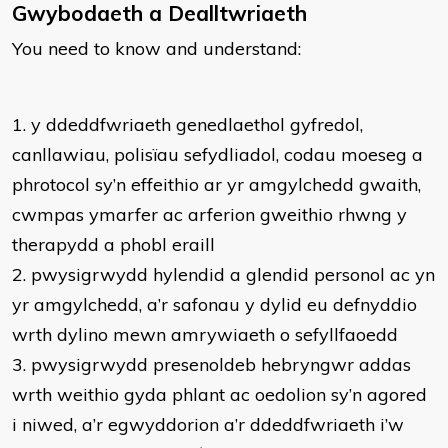
Gwybodaeth a Dealltwriaeth
You need to know and understand:
1. y ddeddfwriaeth genedlaethol gyfredol,
canllawiau, polisïau sefydliadol, codau moeseg a
phrotocol sy’n effeithio ar yr amgylchedd gwaith,
cwmpas ymarfer ac arferion gweithio rhwng y
therapydd a phobl eraill
2. pwysigrwydd hylendid a glendid personol ac yn
yr amgylchedd, a’r safonau y dylid eu defnyddio
wrth dylino mewn amrywiaeth o sefyllfaoedd
3. pwysigrwydd presenoldeb hebryngwr addas
wrth weithio gyda phlant ac oedolion sy’n agored
i niwed, a’r egwyddorion a’r ddeddfwriaeth i’w