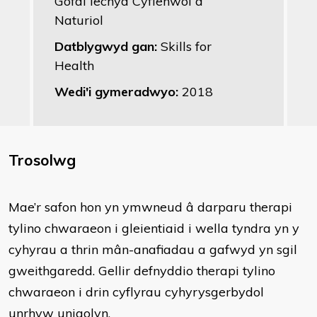
Gofal Iechyd Cyflenwol a
Naturiol
Datblygwyd gan:
Skills for
Health
Wedi'i gymeradwyo:
2018
Trosolwg
Mae’r safon hon yn ymwneud â darparu therapi
tylino chwaraeon i gleientiaid i wella tyndra yn y
cyhyrau a thrin mân-anafiadau a gafwyd yn sgil
gweithgaredd. Gellir defnyddio therapi tylino
chwaraeon i drin cyflyrau cyhyrysgerbydol
unrhyw unigolyn.