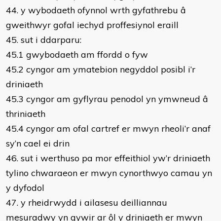
44. y wybodaeth ofynnol wrth gyfathrebu â
gweithwyr gofal iechyd proffesiynol eraill
45. sut i ddarparu:
45.1 gwybodaeth am ffordd o fyw
45.2 cyngor am ymatebion negyddol posibl i’r
driniaeth
45.3 cyngor am gyflyrau penodol yn ymwneud â
thriniaeth
45.4 cyngor am ofal cartref er mwyn rheoli’r anaf
sy’n cael ei drin
46. sut i werthuso pa mor effeithiol yw’r driniaeth
tylino chwaraeon er mwyn cynorthwyo camau yn
y dyfodol
47. y rheidrwydd i ailasesu deilliannau
mesuradwy yn gywir ar ôl y driniaeth er mwyn