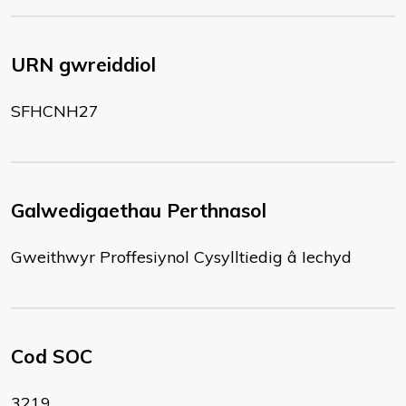
URN gwreiddiol
SFHCNH27
Galwedigaethau Perthnasol
Gweithwyr Proffesiynol Cysylltiedig â Iechyd
Cod SOC
3219