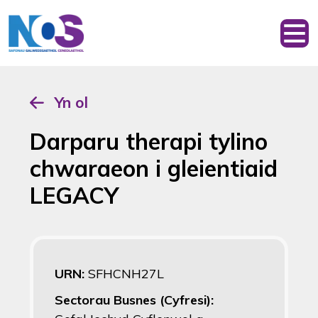
Yn ol
Darparu therapi tylino
chwaraeon i gleientiaid
LEGACY
URN:
SFHCNH27L
Sectorau Busnes (Cyfresi):