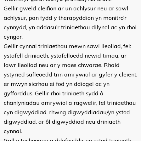
Gellir gweld cleifion ar un achlysur neu ar sawl
achlysur, pan fydd y therapyddion yn monitro’r
cynnydd, yn addasu’r triniaethau dilynol ac yn rhoi
cyngor.
Gellir cynnal triniaethau mewn sawl lleoliad, fel:
ystafell driniaeth, ystafelloedd newid timau, ar
lawr lleoliad neu ar y maes chwarae. Rhaid
ystyried safleoedd trin amrywiol ar gyfer y cleient,
er mwyn sicrhau ei fod yn ddiogel ac yn
gyfforddus. Gellir rhoi triniaeth sydd â
chanlyniadau amrywiol a ragwelir, fel triniaethau
cyn digwyddiad, rhwng digwyddiadau/yn ystod
digwyddiad, ar ôl digwyddiad neu driniaeth
cynnal.
Gall y technegau a ddefnyddir yn ystod triniaeth