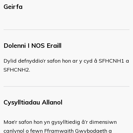
Geirfa
Dolenni I NOS Eraill
Dylid defnyddio’r safon hon ar y cyd â SFHCNH1 a
SFHCNH2.
Cysylltiadau Allanol
Mae’r safon hon yn gysylltiedig â’r dimensiwn
canlynol o fewn Fframwaith Gwybodaeth a