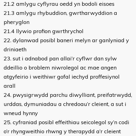
21.2 amlygu cyflyrau oedd yn bodoli eisoes
21.3 amlygu rhybuddion, gwrtharwyddion a
pheryglon
21.4 llywio profion gwrthrychol
22. dylanwad posibl baneri melyn ar ganlyniad y
driniaeth
23. sut i adnabod pan allai’r cyflwr dan sylw
ddeillio o broblem niwrolegol ac mae angen
atgyfeirio i weithiwr gofal iechyd proffesiynol
arall
24. pwysigrwydd parchu diwylliant, preifatrwydd,
urddas, dymuniadau a chredoau’r cleient, a sut i
wneud hynny
25. cyfraniad posibl effeithiau seicolegol sy’n codi
o’r rhyngweithio rhwng y therapydd a’r cleient