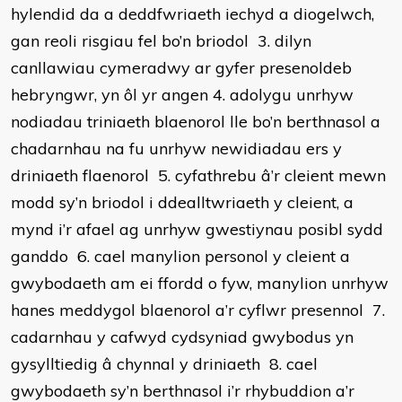
hylendid da a deddfwriaeth iechyd a diogelwch,
gan reoli risgiau fel bo’n briodol 3. dilyn
canllawiau cymeradwy ar gyfer presenoldeb
hebryngwr, yn ôl yr angen 4. adolygu unrhyw
nodiadau triniaeth blaenorol lle bo’n berthnasol a
chadarnhau na fu unrhyw newidiadau ers y
driniaeth flaenorol 5. cyfathrebu â’r cleient mewn
modd sy’n briodol i ddealltwriaeth y cleient, a
mynd i’r afael ag unrhyw gwestiynau posibl sydd
ganddo 6. cael manylion personol y cleient a
gwybodaeth am ei ffordd o fyw, manylion unrhyw
hanes meddygol blaenorol a’r cyflwr presennol 7.
cadarnhau y cafwyd cydsyniad gwybodus yn
gysylltiedig â chynnal y driniaeth 8. cael
gwybodaeth sy’n berthnasol i’r rhybuddion a’r