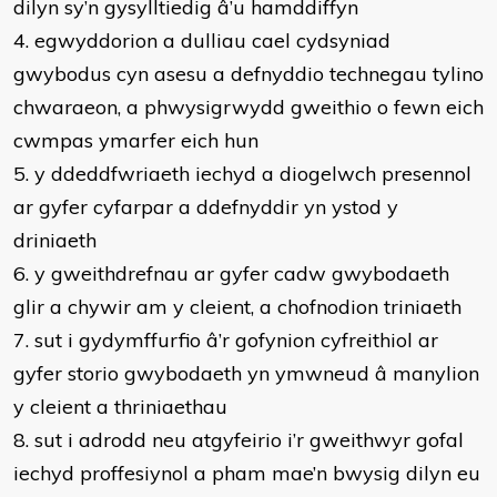
dilyn sy’n gysylltiedig â’u hamddiffyn
4. egwyddorion a dulliau cael cydsyniad
gwybodus cyn asesu a defnyddio technegau tylino
chwaraeon, a phwysigrwydd gweithio o fewn eich
cwmpas ymarfer eich hun
5. y ddeddfwriaeth iechyd a diogelwch presennol
ar gyfer cyfarpar a ddefnyddir yn ystod y
driniaeth
6. y gweithdrefnau ar gyfer cadw gwybodaeth
glir a chywir am y cleient, a chofnodion triniaeth
7. sut i gydymffurfio â’r gofynion cyfreithiol ar
gyfer storio gwybodaeth yn ymwneud â manylion
y cleient a thriniaethau
8. sut i adrodd neu atgyfeirio i’r gweithwyr gofal
iechyd proffesiynol a pham mae’n bwysig dilyn eu