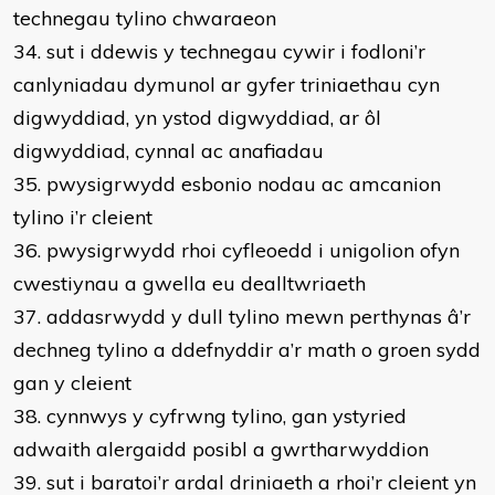
technegau tylino chwaraeon
34. sut i ddewis y technegau cywir i fodloni’r
canlyniadau dymunol ar gyfer triniaethau cyn
digwyddiad, yn ystod digwyddiad, ar ôl
digwyddiad, cynnal ac anafiadau
35. pwysigrwydd esbonio nodau ac amcanion
tylino i’r cleient
36. pwysigrwydd rhoi cyfleoedd i unigolion ofyn
cwestiynau a gwella eu dealltwriaeth
37. addasrwydd y dull tylino mewn perthynas â’r
dechneg tylino a ddefnyddir a’r math o groen sydd
gan y cleient
38. cynnwys y cyfrwng tylino, gan ystyried
adwaith alergaidd posibl a gwrtharwyddion
39. sut i baratoi’r ardal driniaeth a rhoi’r cleient yn