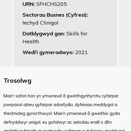
URN:
SFHCHS205
Sectorau Busnes (Cyfresi):
Iechyd Clinigol
Datblygwyd gan:
Skills for
Health
Wedi'i gymeradwyo:
2021
Trosolwg
Mae'r safon hon yn ymwneud â gweithgynhyrchu cyfarpar
pwrpasol a/neu gyfarpar adsefydlu, dyfeisiau meddygol a
thechnoleg gynorthwyol. Mae'n ymwneud â gweithio gyda
defnyddwyr unigol, eu gofalwyr ac aelodau eraill o dîm
amlddisgyblaeth ar gynhyrchu cyfarpar a dyfeisiau meddygol