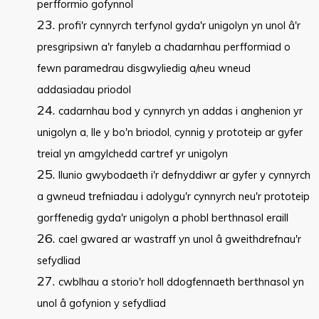
perfformio gofynnol
profi'r cynnyrch terfynol gyda'r unigolyn yn unol â'r
presgripsiwn a'r fanyleb a chadarnhau perfformiad o
fewn paramedrau disgwyliedig a/neu wneud
addasiadau priodol
cadarnhau bod y cynnyrch yn addas i anghenion yr
unigolyn a, lle y bo'n briodol, cynnig y prototeip ar gyfer
treial yn amgylchedd cartref yr unigolyn
llunio gwybodaeth i'r defnyddiwr ar gyfer y cynnyrch
a gwneud trefniadau i adolygu'r cynnyrch neu'r prototeip
gorffenedig gyda'r unigolyn a phobl berthnasol eraill
cael gwared ar wastraff yn unol â gweithdrefnau'r
sefydliad
cwblhau a storio'r holl ddogfennaeth berthnasol yn
unol â gofynion y sefydliad