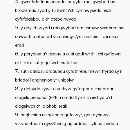
gweithdrefnau penodol ar gyfer rhoi gwybod am
broblemau sydd y tu hwnt i'ch cymhwysedd, eich
cyfrifoldebau a'ch atebolrwydd
y ddyletswydd i roi gwybod am unrhyw weithred neu
anwaith a allai fod yn anniogel/yn niweidiol i chi neu i
eraill
y peryglon a'r risgiau a allai godi wrth i chi gyflawni
eich rôl a sut y gallwch eu lleihau
sut i addasu arddulliau cyfathrebu mewn ffyrdd sy'n
briodol i anghenion yr unigolyn
y defnydd cywir o unrhyw gyfarpar a chyfarpar
diogelu personol (PPE) i amddiffyn eich iechyd a'ch
diogelwch chi a phobl eraill
anghenion unigolion a gofalwyr, gan gynnwys
ystyriaethau'n gysylltiedig ag urddas, cyfrinachedd a