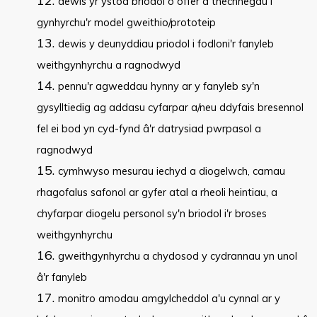
dewis yr ystod briodol o offer a thechnegau i
gynhyrchu'r model gweithio/prototeip
dewis y deunyddiau priodol i fodloni'r fanyleb
weithgynhyrchu a ragnodwyd
pennu'r agweddau hynny ar y fanyleb sy'n
gysylltiedig ag addasu cyfarpar a/neu ddyfais bresennol
fel ei bod yn cyd-fynd â'r datrysiad pwrpasol a
ragnodwyd
cymhwyso mesurau iechyd a diogelwch, camau
rhagofalus safonol ar gyfer atal a rheoli heintiau, a
chyfarpar diogelu personol sy'n briodol i'r broses
weithgynhyrchu
gweithgynhyrchu a chydosod y cydrannau yn unol
â'r fanyleb
monitro amodau amgylcheddol a'u cynnal ar y