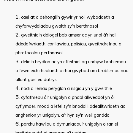
cael at a dehongli'n gywir yr holl wybodaeth a
chyfarwyddiadau gwaith sy'n berthnasol
gweithio'n ddiogel bob amser ac yn unol â'r holl
ddeddfwriaeth, canllawiau, polisïau, gweithdrefnau a
phrotocolau perthnasol
delio'n brydlon ac yn effeithiol ag unrhyw broblemau
o fewn eich rheolaeth a rhoi gwybod am broblemau nad
allant gael eu datrys
nodi a lleihau peryglon a risgiau yn y gweithle
cyfathrebu â'r unigolyn a phobl allweddol yn ôl
cyflymder, modd a lefel sy'n briodol i ddealltwriaeth ac
anghenion yr unigolyn, a'r hyn sy'n well ganddo
parchu hawliau a dymuniadau'r unigolyn o ran ei
breifatrwydd, ei gredoau a'i urddas