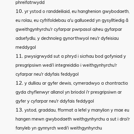
phreifatrwydd
yr ystod o randdeiliaid, eu hanghenion gwybodaeth,
eu rolau, eu cyfrifoldebau a'u galluoedd yn gysylltiedig â
gweithgynhyrchu'r cyfarpar pwrpasol a/neu gyfarpar
adsefydlu, y dechnoleg gynorthwyol neu'r dyfeisiau
meddygol
pwysigrwydd sut a phryd i sicrhau bod gofyniad y
presgripsiwn wedi'i integreiddio i weithgynhyrchu'r
cyfarpar neu'r ddyfais feddygol
y dulliau ar gyfer dewis, cymeradwyo a chontractio
gyda chyflenwyr allanol yn briodol i'r presgripsiwn ar
gyfer y cyfarpar neu'r ddyfais feddygol
ystod, graddau, fformat a lefel y manylion y mae eu
hangen mewn gwybodaeth weithgynhyrchu a sut i droi'r
fanyleb yn gynnyrch wedi'i weithgynhyrchu