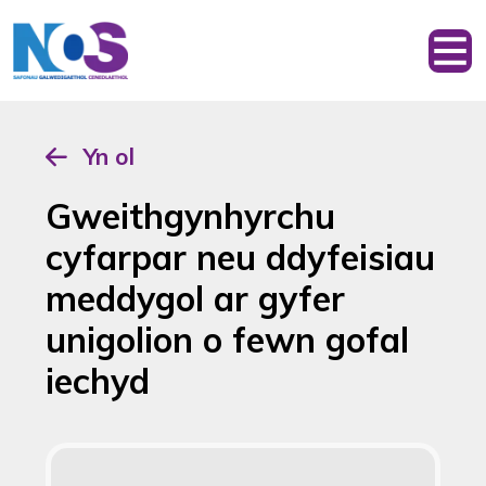
Yn ol
Gweithgynhyrchu
cyfarpar neu ddyfeisiau
meddygol ar gyfer
unigolion o fewn gofal
iechyd