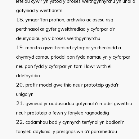
lefelau cywir yn ystod y broses weithgynhyrchu yn unol â
gofyniad y weithdrefn
ymgorffori profion, archwilio ac asesu risg
perthnasol ar gyfer gweithrediad y cyfarpar a'r
deunyddiau yn y broses weithgynhyrchu
monitro gweithrediad cyfarpar yn rheolaidd a
chymryd camau priodol pan fydd namau yn y cyfarpar
neu pan fydd y cyfarpar yn torri i lawr wrth ei
ddefnyddio
profi'r model gweithio neu'r prototeip gyda'r
unigolyn
gwneud yr addasiadau gofynnol i'r model gweithio
neu'r prototeip o fewn y fanyleb ragnodedig
cadarnhau bod y cynnyrch terfynol yn bodloni'r
fanyleb ddylunio, y presgripsiwn a'r paramedrau