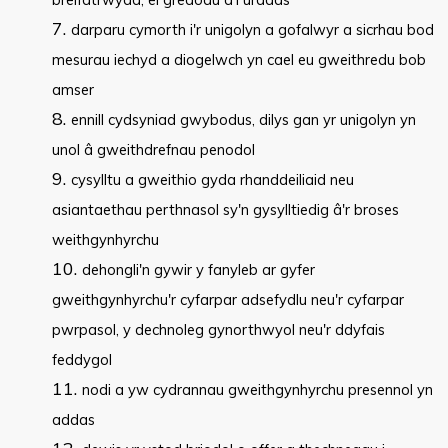
darparu cymorth i'r unigolyn a gofalwyr a sicrhau bod
mesurau iechyd a diogelwch yn cael eu gweithredu bob
amser
ennill cydsyniad gwybodus, dilys gan yr unigolyn yn
unol â gweithdrefnau penodol
cysylltu a gweithio gyda rhanddeiliaid neu
asiantaethau perthnasol sy'n gysylltiedig â'r broses
weithgynhyrchu
dehongli'n gywir y fanyleb ar gyfer
gweithgynhyrchu'r cyfarpar adsefydlu neu'r cyfarpar
pwrpasol, y dechnoleg gynorthwyol neu'r ddyfais
feddygol
nodi a yw cydrannau gweithgynhyrchu presennol yn
addas