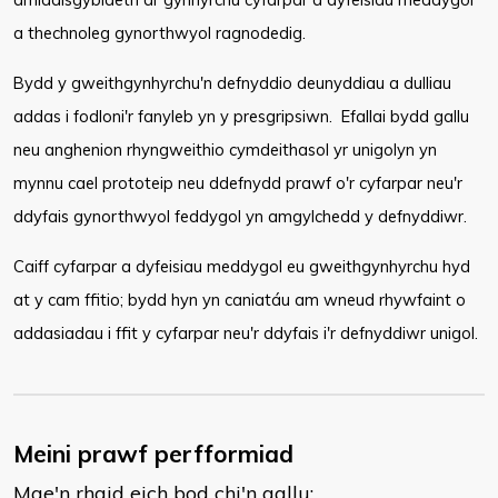
a thechnoleg gynorthwyol ragnodedig.
Bydd y gweithgynhyrchu'n defnyddio deunyddiau a dulliau
addas i fodloni'r fanyleb yn y presgripsiwn. Efallai bydd gallu
neu anghenion rhyngweithio cymdeithasol yr unigolyn yn
mynnu cael prototeip neu ddefnydd prawf o'r cyfarpar neu'r
ddyfais gynorthwyol feddygol yn amgylchedd y defnyddiwr.
Caiff cyfarpar a dyfeisiau meddygol eu gweithgynhyrchu hyd
at y cam ffitio; bydd hyn yn caniatáu am wneud rhywfaint o
addasiadau i ffit y cyfarpar neu'r ddyfais i'r defnyddiwr unigol.
Meini prawf perfformiad
Mae'n rhaid eich bod chi'n gallu: