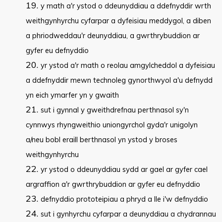
y math a'r ystod o ddeunyddiau a ddefnyddir wrth
weithgynhyrchu cyfarpar a dyfeisiau meddygol, a diben
a phriodweddau'r deunyddiau, a gwrthrybuddion ar
gyfer eu defnyddio
yr ystod a'r math o reolau amgylcheddol a dyfeisiau
a ddefnyddir mewn technoleg gynorthwyol a'u defnydd
yn eich ymarfer yn y gwaith
sut i gynnal y gweithdrefnau perthnasol sy'n
cynnwys rhyngweithio uniongyrchol gyda'r unigolyn
a/neu bobl eraill berthnasol yn ystod y broses
weithgynhyrchu
yr ystod o ddeunyddiau sydd ar gael ar gyfer cael
argraffion a'r gwrthrybuddion ar gyfer eu defnyddio
defnyddio prototeipiau a phryd a lle i'w defnyddio
sut i gynhyrchu cyfarpar a deunyddiau a chydrannau