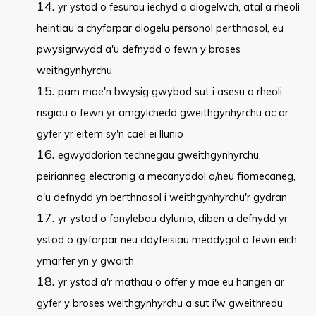
yr ystod o fesurau iechyd a diogelwch, atal a rheoli
heintiau a chyfarpar diogelu personol perthnasol, eu
pwysigrwydd a'u defnydd o fewn y broses
weithgynhyrchu
pam mae'n bwysig gwybod sut i asesu a rheoli
risgiau o fewn yr amgylchedd gweithgynhyrchu ac ar
gyfer yr eitem sy'n cael ei llunio
egwyddorion technegau gweithgynhyrchu,
peirianneg electronig a mecanyddol a/neu fiomecaneg,
a'u defnydd yn berthnasol i weithgynhyrchu'r gydran
yr ystod o fanylebau dylunio, diben a defnydd yr
ystod o gyfarpar neu ddyfeisiau meddygol o fewn eich
ymarfer yn y gwaith
yr ystod a'r mathau o offer y mae eu hangen ar
gyfer y broses weithgynhyrchu a sut i'w gweithredu