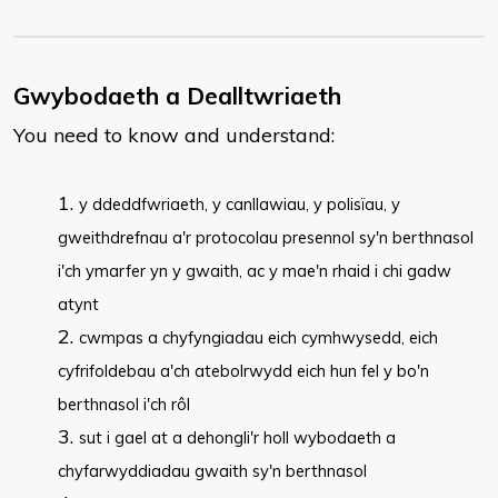
Gwybodaeth a Dealltwriaeth
You need to know and understand:
y ddeddfwriaeth, y canllawiau, y polisïau, y
gweithdrefnau a'r protocolau presennol sy'n berthnasol
i'ch ymarfer yn y gwaith, ac y mae'n rhaid i chi gadw
atynt
cwmpas a chyfyngiadau eich cymhwysedd, eich
cyfrifoldebau a'ch atebolrwydd eich hun fel y bo'n
berthnasol i'ch rôl
sut i gael at a dehongli'r holl wybodaeth a
chyfarwyddiadau gwaith sy'n berthnasol