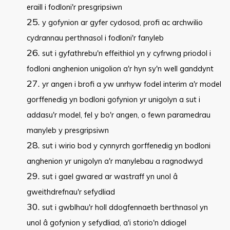
eraill i fodloni'r presgripsiwn
y gofynion ar gyfer cydosod, profi ac archwilio
cydrannau perthnasol i fodloni'r fanyleb
sut i gyfathrebu'n effeithiol yn y cyfrwng priodol i
fodloni anghenion unigolion a'r hyn sy'n well ganddynt
yr angen i brofi a yw unrhyw fodel interim a'r model
gorffenedig yn bodloni gofynion yr unigolyn a sut i
addasu'r model, fel y bo'r angen, o fewn paramedrau
manyleb y presgripsiwn
sut i wirio bod y cynnyrch gorffenedig yn bodloni
anghenion yr unigolyn a'r manylebau a ragnodwyd
sut i gael gwared ar wastraff yn unol â
gweithdrefnau'r sefydliad
sut i gwblhau'r holl ddogfennaeth berthnasol yn
unol â gofynion y sefydliad, a'i storio'n ddiogel