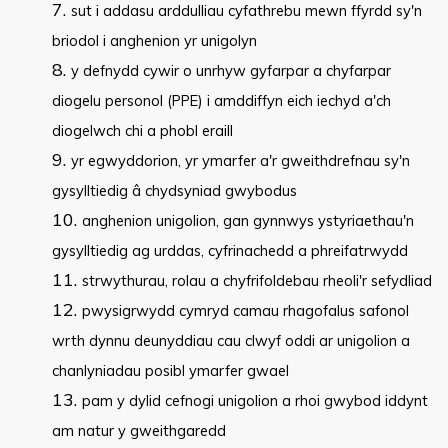
sut i addasu arddulliau cyfathrebu mewn ffyrdd sy'n
briodol i anghenion yr unigolyn
y defnydd cywir o unrhyw gyfarpar a chyfarpar
diogelu personol (PPE) i amddiffyn eich iechyd a'ch
diogelwch chi a phobl eraill
yr egwyddorion, yr ymarfer a'r gweithdrefnau sy'n
gysylltiedig â chydsyniad gwybodus
anghenion unigolion, gan gynnwys ystyriaethau'n
gysylltiedig ag urddas, cyfrinachedd a phreifatrwydd
strwythurau, rolau a chyfrifoldebau rheoli'r sefydliad
pwysigrwydd cymryd camau rhagofalus safonol
wrth dynnu deunyddiau cau clwyf oddi ar unigolion a
chanlyniadau posibl ymarfer gwael
pam y dylid cefnogi unigolion a rhoi gwybod iddynt
am natur y gweithgaredd