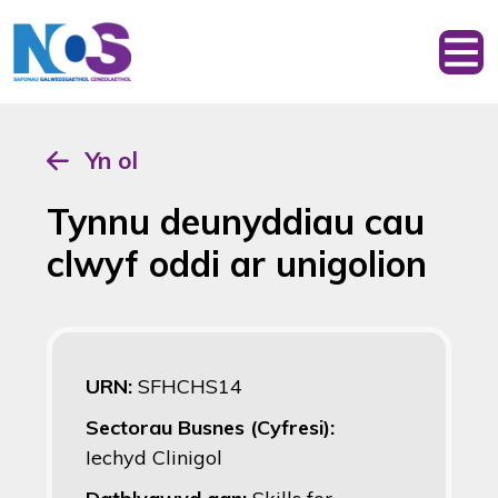
Yn ol
Tynnu deunyddiau cau
clwyf oddi ar unigolion
URN:
SFHCHS14
Sectorau Busnes (Cyfresi):
Iechyd Clinigol