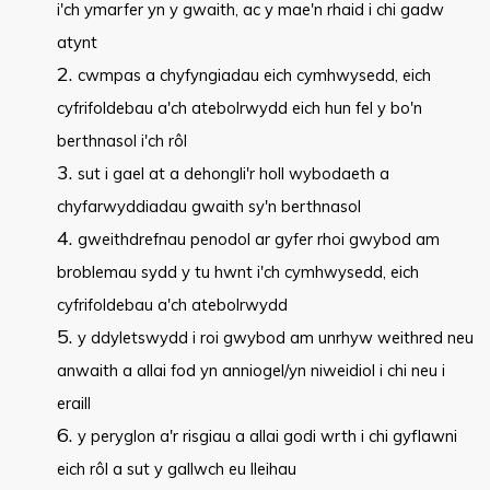
i'ch ymarfer yn y gwaith, ac y mae'n rhaid i chi gadw
atynt
cwmpas a chyfyngiadau eich cymhwysedd, eich
cyfrifoldebau a'ch atebolrwydd eich hun fel y bo'n
berthnasol i'ch rôl
sut i gael at a dehongli'r holl wybodaeth a
chyfarwyddiadau gwaith sy'n berthnasol
gweithdrefnau penodol ar gyfer rhoi gwybod am
broblemau sydd y tu hwnt i'ch cymhwysedd, eich
cyfrifoldebau a'ch atebolrwydd
y ddyletswydd i roi gwybod am unrhyw weithred neu
anwaith a allai fod yn anniogel/yn niweidiol i chi neu i
eraill
y peryglon a'r risgiau a allai godi wrth i chi gyflawni
eich rôl a sut y gallwch eu lleihau