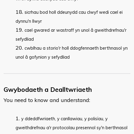
sicrhau bod holl ddeunydd cau clwyf wedi cael ei
dynnu'n llwyr
cael gwared ar wastraff yn unol â gweithdrefnau'r
sefydliad
cwblhau a storio'r holl ddogfennaeth berthnasol yn
unol â gofynion y sefydliad
Gwybodaeth a Dealltwriaeth
You need to know and understand:
y ddeddfwriaeth, y canllawiau, y polisïau, y
gweithdrefnau a'r protocolau presennol sy'n berthnasol