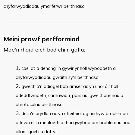
chyfarwyddiadau ymarferwr perthnasol.
Meini prawf perfformiad
Mae'n rhaid eich bod chi'n gallu:
cael at a dehongli'n gywir yr holl wybodaeth a
chyfarwyddiadau gwaith sy'n berthnasol
gweithio'n ddiogel bob amser ac yn unol â'r holl
ddeddfwriaeth, canllawiau, polisïau, gweithdrefnau a
phrotocolau perthnasol
delio'n brydlon ac yn effeithiol ag unrhyw broblemau
o fewn eich rheolaeth a rhoi gwybod am broblemau nad
allant gael eu datrys