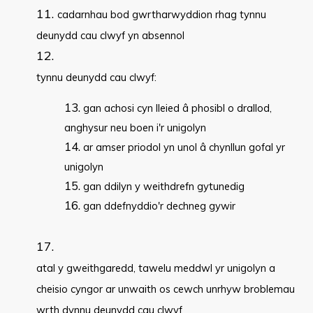
cadarnhau bod gwrtharwyddion rhag tynnu
deunydd cau clwyf yn absennol
tynnu deunydd cau clwyf:
gan achosi cyn lleied â phosibl o drallod,
anghysur neu boen i'r unigolyn
ar amser priodol yn unol â chynllun gofal yr
unigolyn
gan ddilyn y weithdrefn gytunedig
gan ddefnyddio'r dechneg gywir
atal y gweithgaredd, tawelu meddwl yr unigolyn a
cheisio cyngor ar unwaith os cewch unrhyw broblemau
wrth dynnu deunydd cau clwyf