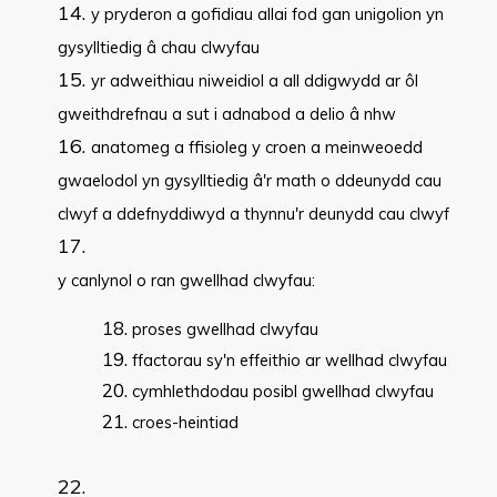
y pryderon a gofidiau allai fod gan unigolion yn
gysylltiedig â chau clwyfau
yr adweithiau niweidiol a all ddigwydd ar ôl
gweithdrefnau a sut i adnabod a delio â nhw
anatomeg a ffisioleg y croen a meinweoedd
gwaelodol yn gysylltiedig â'r math o ddeunydd cau
clwyf a ddefnyddiwyd a thynnu'r deunydd cau clwyf
y canlynol o ran gwellhad clwyfau:
proses gwellhad clwyfau
ffactorau sy'n effeithio ar wellhad clwyfau
cymhlethdodau posibl gwellhad clwyfau
croes-heintiad