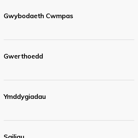
Gwybodaeth Cwmpas
Gwerthoedd
Ymddygiadau
Sgiliau