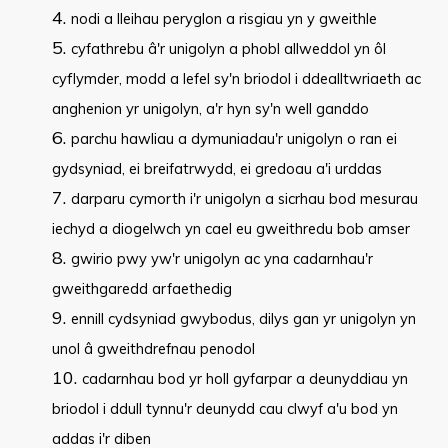
nodi a lleihau peryglon a risgiau yn y gweithle
cyfathrebu â'r unigolyn a phobl allweddol yn ôl
cyflymder, modd a lefel sy'n briodol i ddealltwriaeth ac
anghenion yr unigolyn, a'r hyn sy'n well ganddo
parchu hawliau a dymuniadau'r unigolyn o ran ei
gydsyniad, ei breifatrwydd, ei gredoau a'i urddas
darparu cymorth i'r unigolyn a sicrhau bod mesurau
iechyd a diogelwch yn cael eu gweithredu bob amser
gwirio pwy yw'r unigolyn ac yna cadarnhau'r
gweithgaredd arfaethedig
ennill cydsyniad gwybodus, dilys gan yr unigolyn yn
unol â gweithdrefnau penodol
cadarnhau bod yr holl gyfarpar a deunyddiau yn
briodol i ddull tynnu'r deunydd cau clwyf a'u bod yn
addas i'r diben