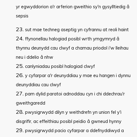
yr egwyddorion a'r arferion gweithio sy'n gysylltiedig â
sepsis
sut mae techneg aseptig yn cyfrannu at reoli haint
ffynonellau halogiad posibl wrth ymgymryd â
thynnu deunydd cau clwyf a chamau priodol i'w lleihau
neu i ddelio â nhw
canlyniadau posibl halogiad clwyf
y cyfarpar a'r deunyddiau y mae eu hangen i dynnu
deunyddiau cau clwyf
pam dylid paratoi adnoddau cyn i chi ddechrau'r
gweithgaredd
pwysigrwydd dilyn y weithdrefn yn union fel y'i
disgrifir, ac effeithiau posibl peidio â gwneud hynny
pwysigrwydd pacio cyfarpar a ddefnyddiwyd a