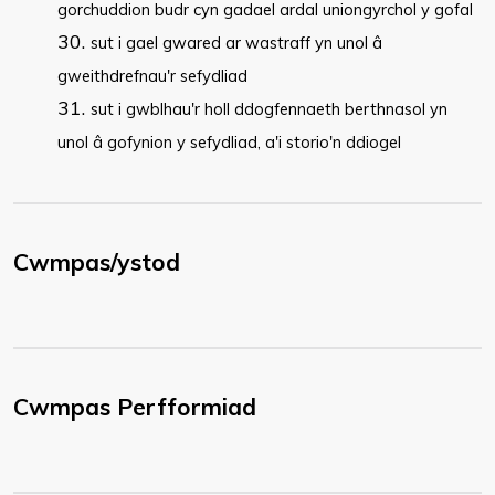
gorchuddion budr cyn gadael ardal uniongyrchol y gofal
sut i gael gwared ar wastraff yn unol â
gweithdrefnau'r sefydliad
sut i gwblhau'r holl ddogfennaeth berthnasol yn
unol â gofynion y sefydliad, a'i storio'n ddiogel
Cwmpas/ystod
Cwmpas Perfformiad