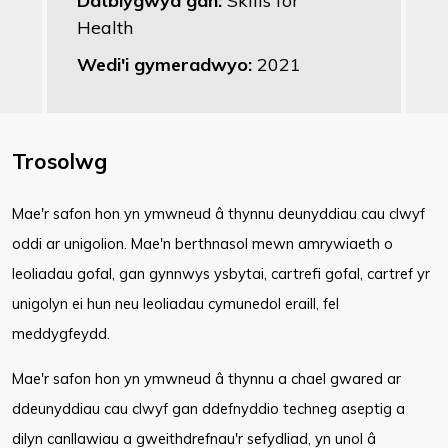
Datblygwyd gan:
Skills for
Health
Wedi'i gymeradwyo:
2021
Trosolwg
Mae'r safon hon yn ymwneud â thynnu deunyddiau cau clwyf
oddi ar unigolion. Mae'n berthnasol mewn amrywiaeth o
leoliadau gofal, gan gynnwys ysbytai, cartrefi gofal, cartref yr
unigolyn ei hun neu leoliadau cymunedol eraill, fel
meddygfeydd.
Mae'r safon hon yn ymwneud â thynnu a chael gwared ar
ddeunyddiau cau clwyf gan ddefnyddio techneg aseptig a
dilyn canllawiau a gweithdrefnau'r sefydliad, yn unol â