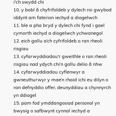
i'ch swydd chi
10. y bobl â chyfrifoldeb y dylech roi gwybod
iddynt am faterion iechyd a diogelwch
11. ble a pha bryd y dylech chi fynd i gael
cymorth iechyd a diogelwch ychwanegol
12. eich gallu a’ch cyfrifoldeb o ran rheoli
risgiau
13. cyfarwyddiadau'r gweithle o ran rheoli
risgiau nad ydych chi’n gallu delio â nhw
14. cyfarwyddiadau cyflenwyr a
gwneuthurwyr y mae’n rhaid ichi eu dilyn o
ran defnyddio offer, deunyddiau a chynnyrch
yn ddiogel
15. pam fod ymddangosiad personol yn
bwysig o safbwynt cynnal iechyd a