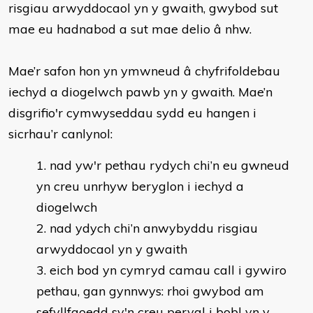
risgiau arwyddocaol yn y gwaith, gwybod sut
mae eu hadnabod a sut mae delio â nhw.
Mae’r safon hon yn ymwneud â chyfrifoldebau
iechyd a diogelwch pawb yn y gwaith. Mae’n
disgrifio'r cymwyseddau sydd eu hangen i
sicrhau’r canlynol:
nad yw'r pethau rydych chi’n eu gwneud
yn creu unrhyw beryglon i iechyd a
diogelwch
2. nad ydych chi’n anwybyddu risgiau
arwyddocaol yn y gwaith
3. eich bod yn cymryd camau call i gywiro
pethau, gan gynnwys: rhoi gwybod am
sefyllfaoedd sy'n creu perygl i bobl yn y