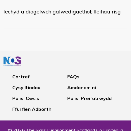
Iechyd a diogelwch galwedigaethol; lleihau risg
Cartref
FAQs
Cysylltiadau
Amdanom ni
Polisi Cwcis
Polisi Preifatrwydd
Ffurflen Adborth
© 2026 The Skills Development Scotland Co Limited, a