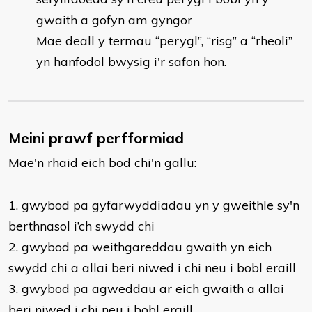
gwaith a gofyn am gyngor
Mae deall y termau “perygl”, “risg” a “rheoli”
yn hanfodol bwysig i'r safon hon.
Meini prawf perfformiad
Mae'n rhaid eich bod chi'n gallu:
1. gwybod pa gyfarwyddiadau yn y gweithle sy'n
berthnasol i’ch swydd chi
2. gwybod pa weithgareddau gwaith yn eich
swydd chi a allai beri niwed i chi neu i bobl eraill
3. gwybod pa agweddau ar eich gwaith a allai
beri niwed i chi neu i bobl eraill