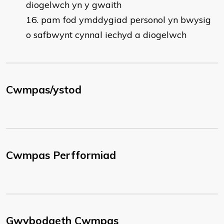
diogelwch yn y gwaith
16. pam fod ymddygiad personol yn bwysig
o safbwynt cynnal iechyd a diogelwch
Cwmpas/ystod
Cwmpas Perfformiad
Gwybodaeth Cwmpas