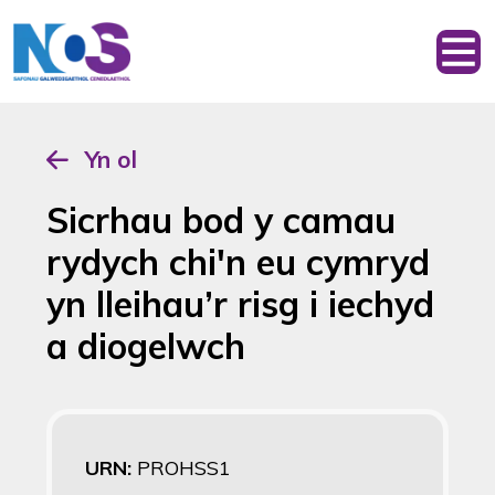
Yn ol
Sicrhau bod y camau
rydych chi'n eu cymryd
yn lleihau’r risg i iechyd
a diogelwch
URN:
PROHSS1