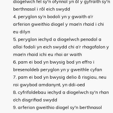
diogelwch fel sy'n ofynnol yn ôl y gyfraith sy'n
berthnasol i rôl eich swydd
4. peryglon sy’n bodoli yn y gwaith a’r
arferion gweithio diogel y mae’n rhaid i chi
eu dilyn
5. peryglon iechyd a diogelwch penodol a
allai fodoli yn eich swydd chi a’r rhagofalon y
mae’n rhaid ichi eu rhoi ar waith
6. pam ei bod yn bwysig bod yn effro i
bresenoldeb peryglon yn y gweithle cyfan
7. pam ei bod yn bwysig delio â risgiau, neu
roi gwybod amdanynt, yn ddi-oed
8. cyfrifoldebau iechyd a diogelwch sy'n rhan
o’ch disgrifiad swydd
9. arferion gweithio diogel sy'n berthnasol