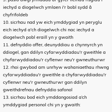
iechyd a diogelwch ymlaen i'r bobl sydd â
chyfrifoldeb
10. sicrhau nad yw eich ymddygiad yn peryglu
eich iechyd a'ch diogelwch chi nac iechyd a
diogelwch pobl eraill yn y gwaith
11. defnyddio offer, deunyddiau a chynnyrch yn
ddiogel, gan ddilyn cyfarwyddiadau'r gweithle a
chyfarwyddiadau'r cyflenwr neu'r gwneuthurwr
12. rhoi gwybod am unrhyw wahaniaethau rhwng
cyfarwyddiadau'r gweithle a chyfarwyddiadau'r
cyflenwr neu'r gwneuthurwr gan ddilyn
gweithdrefnau defnyddio safonol
13. sicrhau bod eich ymddangosiad a’ch
ymddygiad personol chi yn y gwaith: