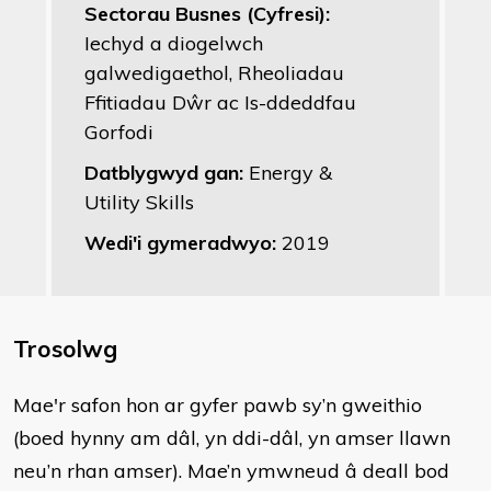
Sectorau Busnes (Cyfresi):
Iechyd a diogelwch
galwedigaethol, Rheoliadau
Ffitiadau Dŵr ac Is-ddeddfau
Gorfodi
Datblygwyd gan:
Energy &
Utility Skills
Wedi'i gymeradwyo:
2019
Trosolwg
Mae'r safon hon ar gyfer pawb sy’n gweithio
(boed hynny am dâl, yn ddi-dâl, yn amser llawn
neu’n rhan amser). Mae’n ymwneud â deall bod