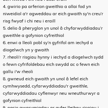
4. gwirio pa arferion gweithio a allai fod yn
niweidiol a'r agweddau ar eich gwaith sy'n creu’r
risg fwyaf i chi neu i eraill
5. delio â pheryglon yn unol â chyfarwyddiadau’r
gweithle a gofynion cyfreithiol
6. enwi a lleoli pobl sy’n gyfrifol am iechyd a
diogelwch yn y gwaith
7. rheoli’r risgiau hynny i iechyd a diogelwch sydd
o fewn cyfrifoldebau eich swydd ac o fewn eich
gallu i'w rheoli
8. gwneud eich gwaith yn unol â lefel eich
cymhwysedd, cyfarwyddiadau'r gweithle,
cyfarwyddiadau cyflenwyr neu wneuthurwyr a
gofynion cyfreithiol
9. pasio awgrymiadau ar gyfer lleihau risgiau i