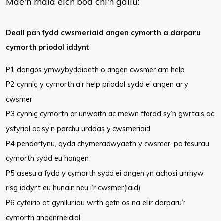
Mae'n rhaid eich bod chi'n gallu:
Deall pan fydd cwsmeriaid angen cymorth a darparu
cymorth priodol iddynt
P1 dangos ymwybyddiaeth o angen cwsmer am help
P2 cynnig y cymorth a’r help priodol sydd ei angen ar y
cwsmer
P3 cynnig cymorth ar unwaith ac mewn ffordd sy’n gwrtais ac
ystyriol ac sy’n parchu urddas y cwsmeriaid
P4 penderfynu, gyda chymeradwyaeth y cwsmer, pa fesurau
cymorth sydd eu hangen
P5 asesu a fydd y cymorth sydd ei angen yn achosi unrhyw
risg iddynt eu hunain neu i’r cwsmer(iaid)
P6 cyfeirio at gynlluniau wrth gefn os na ellir darparu’r
cymorth angenrheidiol