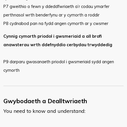
P7 gweithio o fewn y ddeddfwriaeth a’r codau ymarfer
perthnasol wrth benderfynu ar y cymorth a roddir
P8 cydnabod pan na fydd angen cymorth ar y cwsmer
Cynnig cymorth priodol i gwsmeriaid a all brofi
anawsterau wrth ddefnyddio cerbydau trwyddedig
P9 darparu gwasanaeth priodol i gwsmeriaid sydd angen
cymorth
Gwybodaeth a Dealltwriaeth
You need to know and understand: