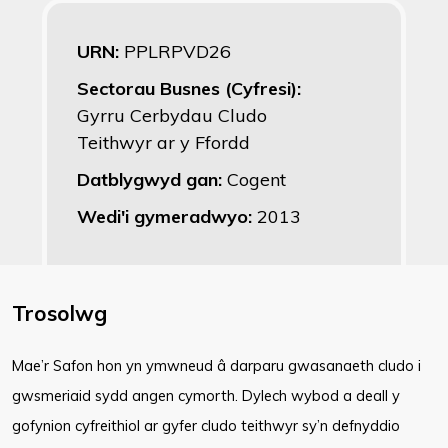
URN:
PPLRPVD26
Sectorau Busnes (Cyfresi):
Gyrru Cerbydau Cludo
Teithwyr ar y Ffordd
Datblygwyd gan:
Cogent
Wedi'i gymeradwyo:
2013
Trosolwg
Mae’r Safon hon yn ymwneud â darparu gwasanaeth cludo i
gwsmeriaid sydd angen cymorth. Dylech wybod a deall y
gofynion cyfreithiol ar gyfer cludo teithwyr sy’n defnyddio