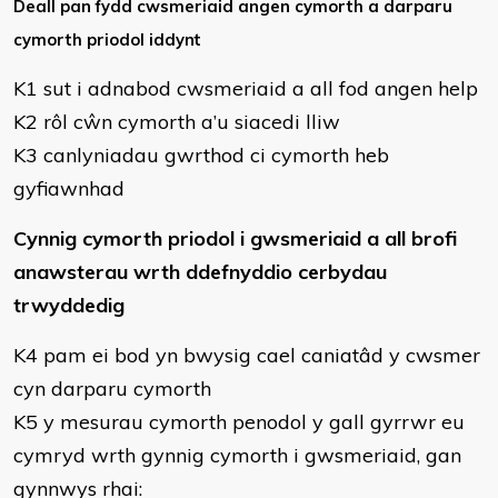
​Deall pan fydd cwsmeriaid angen cymorth a darparu
cymorth priodol iddynt
K1 sut i adnabod cwsmeriaid a all fod angen help
K2 rôl cŵn cymorth a’u siacedi lliw
K3 canlyniadau gwrthod ci cymorth heb
gyfiawnhad
Cynnig cymorth priodol i gwsmeriaid a all brofi
anawsterau wrth ddefnyddio cerbydau
trwyddedig
K4 pam ei bod yn bwysig cael caniatâd y cwsmer
cyn darparu cymorth
K5 y mesurau cymorth penodol y gall gyrrwr eu
cymryd wrth gynnig cymorth i gwsmeriaid, gan
gynnwys rhai: