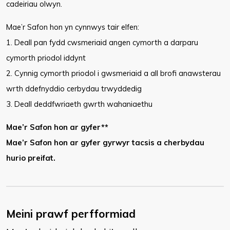
cadeiriau olwyn.
Mae’r Safon hon yn cynnwys tair elfen:
1. Deall pan fydd cwsmeriaid angen cymorth a darparu
cymorth priodol iddynt
2. Cynnig cymorth priodol i gwsmeriaid a all brofi anawsterau
wrth ddefnyddio cerbydau trwyddedig
3. Deall deddfwriaeth gwrth wahaniaethu
Mae’r Safon hon ar gyfer**
Mae’r Safon hon ar gyfer gyrwyr tacsis a cherbydau
hurio preifat.
Meini prawf perfformiad