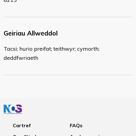
Geiriau Allweddol
Tacsi; hurio preifat; teithwyr; cymorth;
deddfwriaeth
Cartref
FAQs