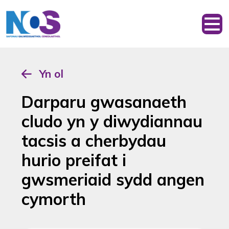
Yn ol
Darparu gwasanaeth
cludo yn y diwydiannau
tacsis a cherbydau
hurio preifat i
gwsmeriaid sydd angen
cymorth