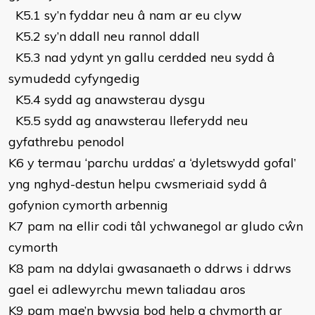
K5.1 sy’n fyddar neu â nam ar eu clyw
K5.2 sy’n ddall neu rannol ddall
K5.3 nad ydynt yn gallu cerdded neu sydd â
symudedd cyfyngedig
K5.4 sydd ag anawsterau dysgu
K5.5 sydd ag anawsterau lleferydd neu
gyfathrebu penodol
K6 y termau ‘parchu urddas’ a ‘dyletswydd gofal’
yng nghyd-destun helpu cwsmeriaid sydd â
gofynion cymorth arbennig
K7 pam na ellir codi tâl ychwanegol ar gludo cŵn
cymorth
K8 pam na ddylai gwasanaeth o ddrws i ddrws
gael ei adlewyrchu mewn taliadau aros
K9 pam mae’n bwysig bod help a chymorth ar