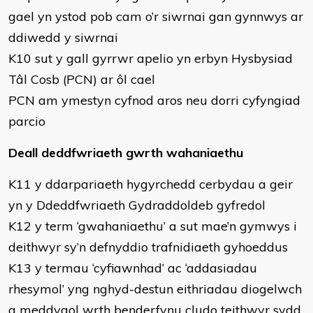
gael yn ystod pob cam o’r siwrnai gan gynnwys ar
ddiwedd y siwrnai
K10 sut y gall gyrrwr apelio yn erbyn Hysbysiad
Tâl Cosb (PCN) ar ôl cael
PCN am ymestyn cyfnod aros neu dorri cyfyngiad
parcio
Deall deddfwriaeth gwrth wahaniaethu
K11 y ddarpariaeth hygyrchedd cerbydau a geir
yn y Ddeddfwriaeth Gydraddoldeb gyfredol
K12 y term ‘gwahaniaethu’ a sut mae’n gymwys i
deithwyr sy’n defnyddio trafnidiaeth gyhoeddus
K13 y termau ‘cyfiawnhad’ ac ‘addasiadau
rhesymol’ yng nghyd-destun eithriadau diogelwch
a meddygol wrth benderfynu cludo teithwyr sydd