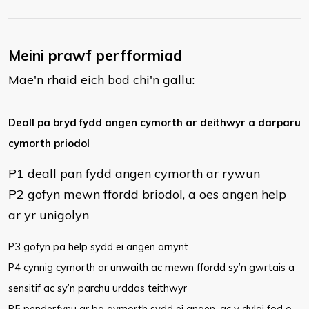
Meini prawf perfformiad
Mae'n rhaid eich bod chi'n gallu:
Deall pa bryd fydd angen cymorth ar deithwyr a darparu
cymorth priodol
P1 deall pan fydd angen cymorth ar rywun
P2 gofyn mewn ffordd briodol, a oes angen help
ar yr unigolyn
P3 gofyn pa help sydd ei angen arnynt
P4 cynnig cymorth ar unwaith ac mewn ffordd sy’n gwrtais a
sensitif ac sy’n parchu urddas teithwyr
P5 penderfynu ar ba gymorth sydd ei angen, ac y dylai fod o