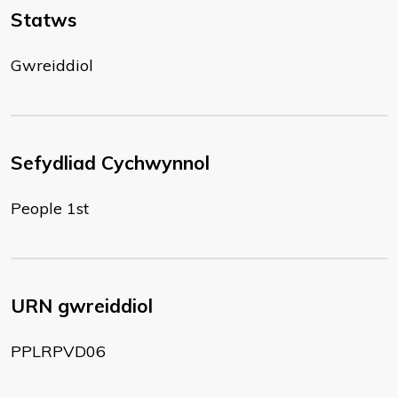
Statws
Gwreiddiol
Sefydliad Cychwynnol
People 1st
URN gwreiddiol
PPLRPVD06