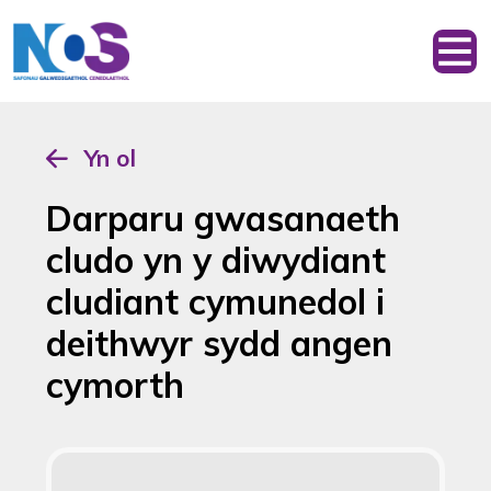
Yn ol
Darparu gwasanaeth
cludo yn y diwydiant
cludiant cymunedol i
deithwyr sydd angen
cymorth