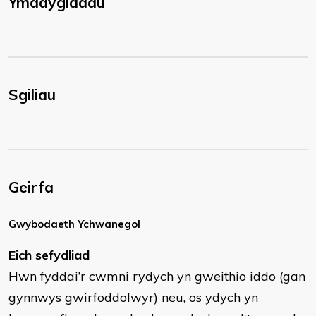
Ymddygiadau
Sgiliau
Geirfa
Gwybodaeth Ychwanegol
Eich sefydliad
Hwn fyddai’r cwmni rydych yn gweithio iddo (gan
gynnwys gwirfoddolwyr) neu, os ydych yn