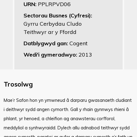
URN:
PPLRPVD06
Sectorau Busnes (Cyfresi):
Gyrru Cerbydau Cludo
Teithwyr ar y Ffordd
Datblygwyd gan:
Cogent
Wedi'i gymeradwyo:
2013
Trosolwg
Mae’r Safon hon yn ymwneud â darparu gwasanaeth cludiant
i deithwyr sydd angen cymorth. Gall y rhain gynnwys rhieni â
phlant, yr henoed, a chleifion ag anawsterau corfforol,
meddyliol a synhwyraidd. Dylech allu adnabod teithwyr sydd
angen cymorth, paratoi ar gyfer a darparu cymorth o’r fath yn