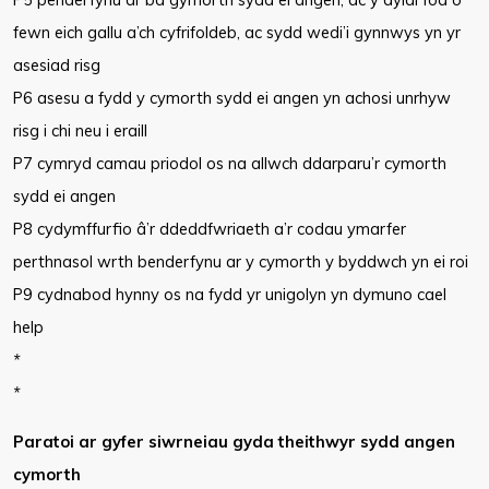
fewn eich gallu a’ch cyfrifoldeb, ac sydd wedi’i gynnwys yn yr
asesiad risg
P6 asesu a fydd y cymorth sydd ei angen yn achosi unrhyw
risg i chi neu i eraill
P7 cymryd camau priodol os na allwch ddarparu’r cymorth
sydd ei angen
P8 cydymffurfio â’r ddeddfwriaeth a’r codau ymarfer
perthnasol wrth benderfynu ar y cymorth y byddwch yn ei roi
P9 cydnabod hynny os na fydd yr unigolyn yn dymuno cael
help
*
*
Paratoi ar gyfer siwrneiau gyda theithwyr sydd angen
cymorth