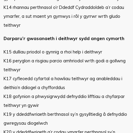
K14 rhannau perthnasol o’r Ddeddf Cydraddoldeb a’r codau
ymarfer, a sut maent yn gymwys i rôl y gyrrwr wrth gludo
teithwyr
Darparu’r gwasanaeth i deithwyr sydd angen cymorth
K15 dulliau priodol o gynnig a rhoi help i deithwyr
K16 peryglon a risgiau parcio amhriodol wrth godi a gollwng
teithwyr
K17 cyfleoedd cyfartal a hawliau teithwyr ag anableddau i
deithio’n ddiogel a chyfforddus
K18 gofynion a phwysigrwydd defnyddio lifftiau a chyfarpar
teithwyr yn gywir
K19 y ddeddfwriaeth berthnasol sy’n gysylltiedig â defnyddio
gwregysau diogelwch
K20 y ddeddfwriaeth a’r codau ymarfer perthnasol sy’n