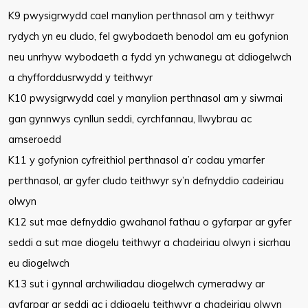
K9 pwysigrwydd cael manylion perthnasol am y teithwyr
rydych yn eu cludo, fel gwybodaeth benodol am eu gofynion
neu unrhyw wybodaeth a fydd yn ychwanegu at ddiogelwch
a chyfforddusrwydd y teithwyr
K10 pwysigrwydd cael y manylion perthnasol am y siwrnai
gan gynnwys cynllun seddi, cyrchfannau, llwybrau ac
amseroedd
K11 y gofynion cyfreithiol perthnasol a’r codau ymarfer
perthnasol, ar gyfer cludo teithwyr sy’n defnyddio cadeiriau
olwyn
K12 sut mae defnyddio gwahanol fathau o gyfarpar ar gyfer
seddi a sut mae diogelu teithwyr a chadeiriau olwyn i sicrhau
eu diogelwch
K13 sut i gynnal archwiliadau diogelwch cymeradwy ar
gyfarpar ar seddi ac i ddiogelu teithwyr a chadeiriau olwyn