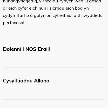
hunangyflogedig, y rheolau rydych wedi’u gosod
ar eich cyfer eich hun i sicrhau eich bod yn
cydymffurfio â gofynion cyfreithiol a thrwyddedu
perthnasol
Dolenni I NOS Eraill
Cysylltiadau Allanol