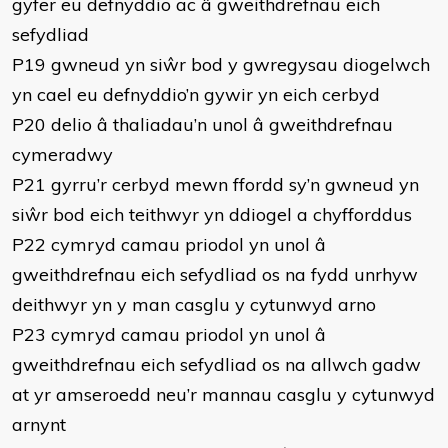
gyfer eu defnyddio ac â gweithdrefnau eich
sefydliad
P19 gwneud yn siŵr bod y gwregysau diogelwch
yn cael eu defnyddio’n gywir yn eich cerbyd
P20 delio â thaliadau’n unol â gweithdrefnau
cymeradwy
P21 gyrru’r cerbyd mewn ffordd sy’n gwneud yn
siŵr bod eich teithwyr yn ddiogel a chyfforddus
P22 cymryd camau priodol yn unol â
gweithdrefnau eich sefydliad os na fydd unrhyw
deithwyr yn y man casglu y cytunwyd arno
P23 cymryd camau priodol yn unol â
gweithdrefnau eich sefydliad os na allwch gadw
at yr amseroedd neu’r mannau casglu y cytunwyd
arnynt