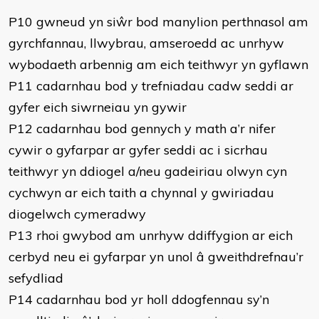
P10 gwneud yn siŵr bod manylion perthnasol am
gyrchfannau, llwybrau, amseroedd ac unrhyw
wybodaeth arbennig am eich teithwyr yn gyflawn
P11 cadarnhau bod y trefniadau cadw seddi ar
gyfer eich siwrneiau yn gywir
P12 cadarnhau bod gennych y math a’r nifer
cywir o gyfarpar ar gyfer seddi ac i sicrhau
teithwyr yn ddiogel a/neu gadeiriau olwyn cyn
cychwyn ar eich taith a chynnal y gwiriadau
diogelwch cymeradwy
P13 rhoi gwybod am unrhyw ddiffygion ar eich
cerbyd neu ei gyfarpar yn unol â gweithdrefnau’r
sefydliad
P14 cadarnhau bod yr holl ddogfennau sy’n