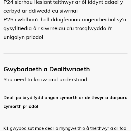
P24 sicrhau llesiant teithwyr ar ôl iddynt adael y
cerbyd ar ddiwedd eu siwrnai
P25 cwblhau’r holl ddogfennau angenrheidiol sy’n
gysylltiedig â’r siwrneiau a’u trosglwyddo i’r
unigolyn priodol
Gwybodaeth a Dealltwriaeth
You need to know and understand:
Deall pa bryd fydd angen cymorth ar deithwyr a darparu
cymorth priodol
K1 gwybod sut mae deall a rhyngweithio â theithwyr a all fod