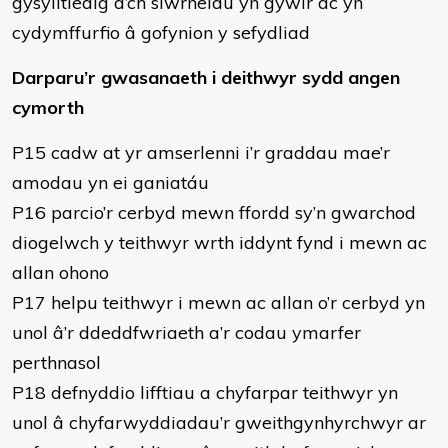
gysylltiedig â’ch siwrneiau yn gywir ac yn
cydymffurfio â gofynion y sefydliad
Darparu’r gwasanaeth i deithwyr sydd angen
cymorth
P15 cadw at yr amserlenni i’r graddau mae’r
amodau yn ei ganiatáu
P16 parcio’r cerbyd mewn ffordd sy’n gwarchod
diogelwch y teithwyr wrth iddynt fynd i mewn ac
allan ohono
P17 helpu teithwyr i mewn ac allan o’r cerbyd yn
unol â’r ddeddfwriaeth a’r codau ymarfer
perthnasol
P18 defnyddio lifftiau a chyfarpar teithwyr yn
unol â chyfarwyddiadau’r gweithgynhyrchwyr ar