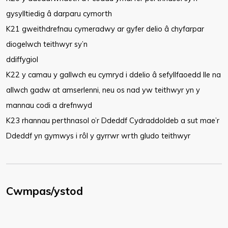
gysylltiedig â darparu cymorth
K21 gweithdrefnau cymeradwy ar gyfer delio â chyfarpar
diogelwch teithwyr sy’n
ddiffygiol
K22 y camau y gallwch eu cymryd i ddelio â sefyllfaoedd lle na
allwch gadw at amserlenni, neu os nad yw teithwyr yn y
mannau codi a drefnwyd
K23 rhannau perthnasol o’r Ddeddf Cydraddoldeb a sut mae’r
Ddeddf yn gymwys i rôl y gyrrwr wrth gludo teithwyr
Cwmpas/ystod