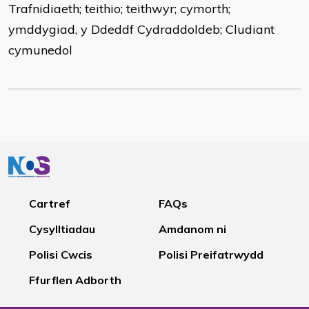
Trafnidiaeth; teithio; teithwyr; cymorth;
ymddygiad, y Ddeddf Cydraddoldeb; Cludiant
cymunedol
Cartref
FAQs
Cysylltiadau
Amdanom ni
Polisi Cwcis
Polisi Preifatrwydd
Ffurflen Adborth