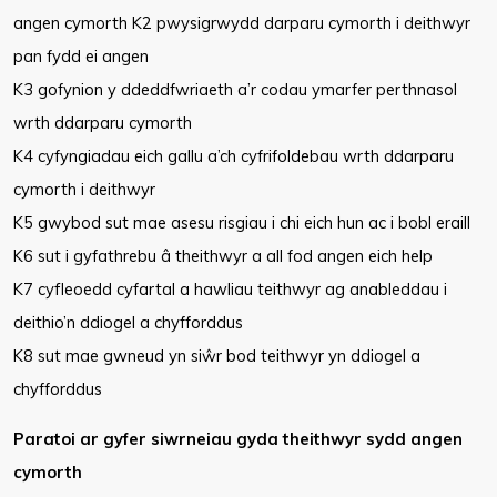
angen cymorth K2 pwysigrwydd darparu cymorth i deithwyr
pan fydd ei angen
K3 gofynion y ddeddfwriaeth a’r codau ymarfer perthnasol
wrth ddarparu cymorth
K4 cyfyngiadau eich gallu a’ch cyfrifoldebau wrth ddarparu
cymorth i deithwyr
K5 gwybod sut mae asesu risgiau i chi eich hun ac i bobl eraill
K6 sut i gyfathrebu â theithwyr a all fod angen eich help
K7 cyfleoedd cyfartal a hawliau teithwyr ag anableddau i
deithio’n ddiogel a chyfforddus
K8 sut mae gwneud yn siŵr bod teithwyr yn ddiogel a
chyfforddus
Paratoi ar gyfer siwrneiau gyda theithwyr sydd angen
cymorth