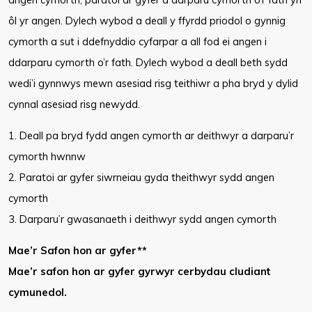
ôl yr angen. Dylech wybod a deall y ffyrdd priodol o gynnig
cymorth a sut i ddefnyddio cyfarpar a all fod ei angen i
ddarparu cymorth o’r fath. Dylech wybod a deall beth sydd
wedi’i gynnwys mewn asesiad risg teithiwr a pha bryd y dylid
cynnal asesiad risg newydd.
1. Deall pa bryd fydd angen cymorth ar deithwyr a darparu’r
cymorth hwnnw
2. Paratoi ar gyfer siwrneiau gyda theithwyr sydd angen
cymorth
3. Darparu’r gwasanaeth i deithwyr sydd angen cymorth
Mae’r Safon hon ar gyfer**
Mae’r safon hon ar gyfer gyrwyr cerbydau cludiant
cymunedol.