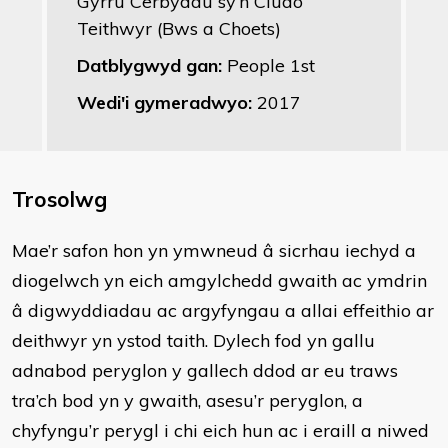
Gyrru Cerbydau sy’n Cludo
Teithwyr (Bws a Choets)
Datblygwyd gan:
People 1st
Wedi'i gymeradwyo:
2017
Trosolwg
​Mae’r safon hon yn ymwneud â sicrhau iechyd a
diogelwch yn eich amgylchedd gwaith ac ymdrin
â digwyddiadau ac argyfyngau a allai effeithio ar
deithwyr yn ystod taith. Dylech fod yn gallu
adnabod peryglon y gallech ddod ar eu traws
tra’ch bod yn y gwaith, asesu’r peryglon, a
chyfyngu’r perygl i chi eich hun ac i eraill a niwed