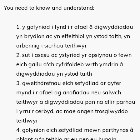
You need to know and understand:
​y gofyniad i fynd i'r afael â digwyddiadau
yn brydlon ac yn effeithiol yn ystod taith, yn
arbennig i sicrhau teithwyr
sut i asesu ac ystyried yr opsiynau o fewn
eich gallu a'ch cyfrifoldeb wrth ymdrin â
digwyddiadau yn ystod taith
gweithdrefnau eich sefydliad ar gyfer
mynd i'r afael ag anafiadau neu salwch
teithwyr a digwyddiadau pan na ellir parhau
i yrru'r cerbyd, ac mae angen trosglwyddo
teithwyr
gofynion eich sefydliad mewn perthynas â
phlant sy'n teithio ar eu pen eu hunain