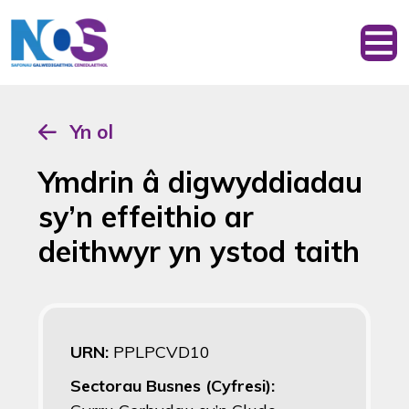
Yn ol
Ymdrin â digwyddiadau
sy’n effeithio ar
deithwyr yn ystod taith
URN:
PPLPCVD10
Sectorau Busnes (Cyfresi):