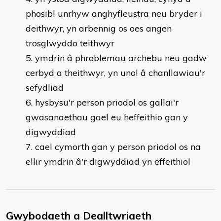
phosibl unrhyw anghyfleustra neu bryder i
deithwyr, yn arbennig os oes angen
trosglwyddo teithwyr
ymdrin â phroblemau archebu neu gadw
cerbyd a theithwyr, yn unol â chanllawiau'r
sefydliad
hysbysu'r person priodol os gallai'r
gwasanaethau gael eu heffeithio gan y
digwyddiad
cael cymorth gan y person priodol os na
ellir ymdrin â'r digwyddiad yn effeithiol
Gwybodaeth a Dealltwriaeth