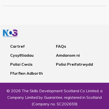
Cartref
FAQs
Cysylltiadau
Amdanom ni
Polisi Cwcis
Polisi Preifatrwydd
Ffurflen Adborth
© 2026 The Skills Development Scotland Co Limited, a
Company Limited by Guarantee, registered in Scotland
(Company no. SC202659)