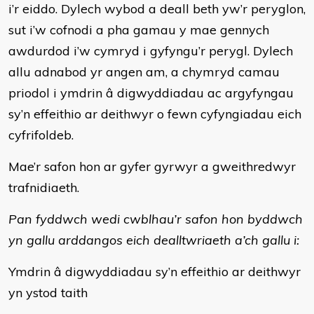
i’r eiddo. Dylech wybod a deall beth yw’r peryglon,
sut i’w cofnodi a pha gamau y mae gennych
awdurdod i’w cymryd i gyfyngu’r perygl. Dylech
allu adnabod yr angen am, a chymryd camau
priodol i ymdrin â digwyddiadau ac argyfyngau
sy’n effeithio ar deithwyr o fewn cyfyngiadau eich
cyfrifoldeb.
Mae’r safon hon ar gyfer gyrwyr a gweithredwyr
trafnidiaeth.
Pan fyddwch wedi cwblhau’r safon hon byddwch
yn gallu arddangos eich dealltwriaeth a’ch gallu i:
Ymdrin â digwyddiadau sy’n effeithio ar deithwyr
yn ystod taith