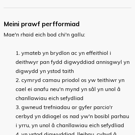
Meini prawf perfformiad
Mae'n rhaid eich bod chi'n gallu:
​ymateb yn brydlon ac yn effeithiol i
deithwyr pan fydd digwyddiad annisgwyl yn
digwydd yn ystod taith
cymryd camau priodol os yw teithiwr yn
cael ei anafu neu'n mynd yn sâl yn unol â
chanllawiau eich sefydliad
gwneud trefniadau ar gyfer parcio'r
cerbyd yn ddiogel os nad yw'n bosibl parhau
i yrru, yn unol â chanllawiau eich sefydliad
yn ystod digwyddiad, lleihau, cyhyd â