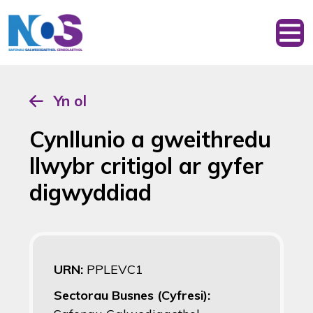
Yn ol
Cynllunio a gweithredu
llwybr critigol ar gyfer
digwyddiad
URN:
PPLEVC1
Sectorau Busnes (Cyfresi):