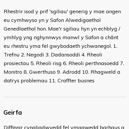
Rhestrir isod y prif 'sgiliau' generig y mae angen
eu cymhwyso yn y Safon Alwedigaethol
Genedlaethol hon. Mae'r sgiliau hyn yn echblyg /
ymhlyg yng nghynnwys manwl y Safon a chânt
eu rhestru yma fel gwybodaeth ychwanegol. 1.
Trefnu 2. Negodi 3. Dadansoddi 4. Rheoli
prosiectau 5. Rheoli risg 6. Rheoli perthnasoedd 7.
Monitro 8. Gwerthuso 9. Adrodd 10. Rhagweld a
datrys problemau 11. Craffter busnes
Geirfa
Diffinnir cynaliadwyedd fel ymagwedd barhaus a