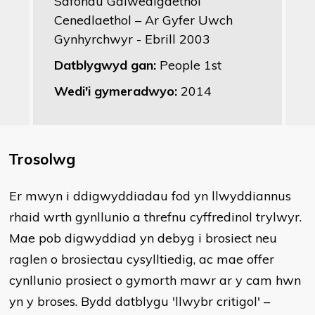
Safonau Galwedigaethol
Cenedlaethol – Ar Gyfer Uwch
Gynhyrchwyr - Ebrill 2003
Datblygwyd gan:
People 1st
Wedi'i gymeradwyo:
2014
Trosolwg
Er mwyn i ddigwyddiadau fod yn llwyddiannus
rhaid wrth gynllunio a threfnu cyffredinol trylwyr.
Mae pob digwyddiad yn debyg i brosiect neu
raglen o brosiectau cysylltiedig, ac mae offer
cynllunio prosiect o gymorth mawr ar y cam hwn
yn y broses. Bydd datblygu 'llwybr critigol' –