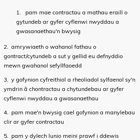
pam mae contractau a mathau eraill o
gytundeb ar gyfer cyflenwi nwyddau a
gwasanaethau'n bwysig
2. amrywiaeth o wahanol fathau o
gontract/cytundeb a sut y gellid eu defnyddio
mewn gwahanol sefyllfaoedd
3. y gofynion cyfreithiol a rheoliadol sylfaenol sy'n
ymdrin â chontractau a chytundebau ar gyfer
cyflenwi nwyddau a gwasanaethau
4. pam mae'n bwysig cael gofynion a manylebau
clir ar gyfer contractau
5. pam y dylech lunio meini prawf i ddewis