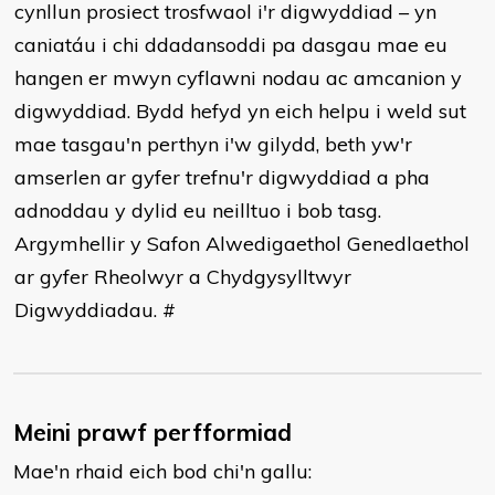
cynllun prosiect trosfwaol i'r digwyddiad – yn
caniatáu i chi ddadansoddi pa dasgau mae eu
hangen er mwyn cyflawni nodau ac amcanion y
digwyddiad. Bydd hefyd yn eich helpu i weld sut
mae tasgau'n perthyn i'w gilydd, beth yw'r
amserlen ar gyfer trefnu'r digwyddiad a pha
adnoddau y dylid eu neilltuo i bob tasg.
Argymhellir y Safon Alwedigaethol Genedlaethol
ar gyfer Rheolwyr a Chydgysylltwyr
Digwyddiadau. #
Meini prawf perfformiad
Mae'n rhaid eich bod chi'n gallu: