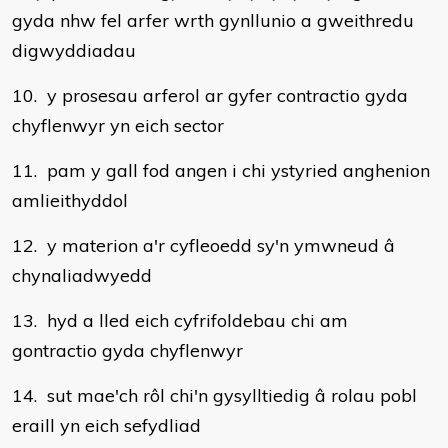
gyda nhw fel arfer wrth gynllunio a gweithredu
digwyddiadau
10. y prosesau arferol ar gyfer contractio gyda
chyflenwyr yn eich sector
11. pam y gall fod angen i chi ystyried anghenion
amlieithyddol
12. y materion a'r cyfleoedd sy'n ymwneud â
chynaliadwyedd
13. hyd a lled eich cyfrifoldebau chi am
gontractio gyda chyflenwyr
14. sut mae'ch rôl chi'n gysylltiedig â rolau pobl
eraill yn eich sefydliad