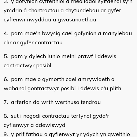
3. y gofynion cyfreithiol a rheoliadol sylfaenol sy'n
ymdrin â chontractau a chytundebau ar gyfer
cyflenwi nwyddau a gwasanaethau
4. pam mae'n bwysig cael gofynion a manylebau
clir ar gyfer contractau
5. pam y dylech lunio meini prawf i ddewis
contractwyr posibl
6. pam mae o gymorth cael amrywiaeth o
wahanol gontractwyr posibl i ddewis o'u plith
7. arferion da wrth werthuso tendrau
8. sut i negodi contractau terfynol gyda'r
cyflenwyr a ddewiswyd
9. y prif fathau o gyflenwyr yr ydych yn gweithio