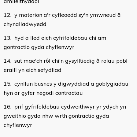
amlieithyddol
12. y materion a'r cyfleoedd sy'n ymwneud â
chynaliadwyedd
13. hyd a lled eich cyfrifoldebau chi am
gontractio gyda chyflenwyr
14. sut mae'ch rôl chi'n gysylltiedig â rolau pobl
eraill yn eich sefydliad
15. cynllun busnes y digwyddiad a goblygiadau
hyn ar gyfer negodi contractau
16. prif gyfrifoldebau cydweithwyr yr ydych yn
gweithio gyda nhw wrth gontractio gyda
chyflenwyr