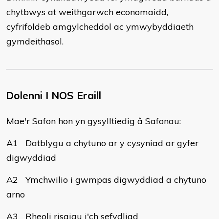
chytbwys at weithgarwch economaidd,
cyfrifoldeb amgylcheddol ac ymwybyddiaeth
gymdeithasol.
Dolenni I NOS Eraill
Mae'r Safon hon yn gysylltiedig â Safonau:
A1 Datblygu a chytuno ar y cysyniad ar gyfer
digwyddiad
A2 Ymchwilio i gwmpas digwyddiad a chytuno
arno
A3 Rheoli risgiau i'ch sefydliad