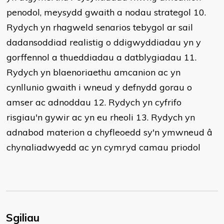
penodol, meysydd gwaith a nodau strategol 10.
Rydych yn rhagweld senarios tebygol ar sail
dadansoddiad realistig o ddigwyddiadau yn y
gorffennol a thueddiadau a datblygiadau 11.
Rydych yn blaenoriaethu amcanion ac yn
cynllunio gwaith i wneud y defnydd gorau o
amser ac adnoddau 12. Rydych yn cyfrifo
risgiau'n gywir ac yn eu rheoli 13. Rydych yn
adnabod materion a chyfleoedd sy'n ymwneud â
chynaliadwyedd ac yn cymryd camau priodol
Sgiliau