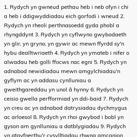
1. Rydych yn gwneud pethau heb i neb ofyn i chi
a heb i ddigwyddiadau eich gorfodi i wneud 2.
Rydych yn rheoli perthnasoedd gyda phobl a
rhyngddynt 3. Rydych yn cyflwyno gwybodaeth
yn glir, yn gryno, yn gywir ac mewn ffyrdd sy'n
hybu dealltwriaeth 4. Rydych yn ymateb i nifer o
alwadau heb golli ffocws nac egni 5. Rydych yn
adnabod newidiadau mewn amgylchiadau'n
gyflym ac yn addasu cynlluniau a
gweithgareddau yn unol â hynny 6. Rydych yn
ceisio gwella perfformiad yn ddi-baid 7. Rydych
yn creu ac yn adnabod datrysiadau dychmygus
ac arloesol 8. Rydych yn rhoi gwybod i bobl yn
gyson am gynlluniau a datblygiadau 9. Rydych
yn atgyfnerthu'r cysylltiadau rhwng amcanion