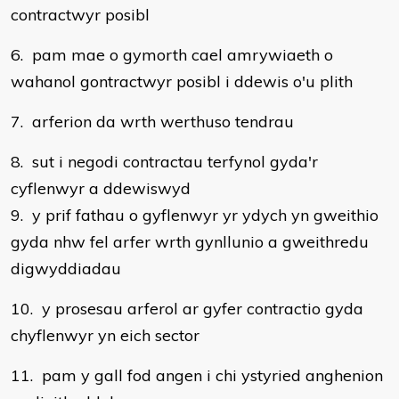
contractwyr posibl
6. pam mae o gymorth cael amrywiaeth o
wahanol gontractwyr posibl i ddewis o'u plith
7. arferion da wrth werthuso tendrau
8. sut i negodi contractau terfynol gyda'r
cyflenwyr a ddewiswyd
9. y prif fathau o gyflenwyr yr ydych yn gweithio
gyda nhw fel arfer wrth gynllunio a gweithredu
digwyddiadau
10. y prosesau arferol ar gyfer contractio gyda
chyflenwyr yn eich sector
11. pam y gall fod angen i chi ystyried anghenion