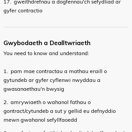
17. gweithdrefnau a dogfennau'ch sefydliad ar
gyfer contractio
Gwybodaeth a Dealltwriaeth
You need to know and understand:
1. pam mae contractau a mathau eraill o
gytundeb ar gyfer cyflenwi nwyddau a
gwasanaethau'n bwysig
2. amrywiaeth o wahanol fathau o
gontract/cytundeb a sut y gellid eu defnyddio
mewn gwahanol sefyllfaoedd