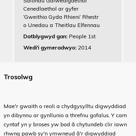
Safonau Galwedigaethol
Cenedlaethol ar gyfer
‘Gweithio Gyda Rhieni’ Rhestr
o Unedau a Theitlau Elfennau
Datblygwyd gan:
People 1st
Wedi'i gymeradwyo:
2014
Trosolwg
Mae'r gwaith o reoli a chydgysylltu digwyddiad
yn dibynnu ar gynllunio a threfnu gofalus. Y cam
cyntaf yn y broses yw bod â chytundeb clir iawn
rhwng pawb sy'n ymwneud â'r digwyddiad