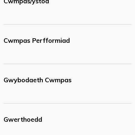
Cwmpas/ystod
Cwmpas Perfformiad
Gwybodaeth Cwmpas
Gwerthoedd