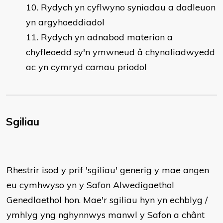
Rydych yn cyflwyno syniadau a dadleuon
yn argyhoeddiadol
Rydych yn adnabod materion a
chyfleoedd sy'n ymwneud â chynaliadwyedd
ac yn cymryd camau priodol
Sgiliau
Rhestrir isod y prif 'sgiliau' generig y mae angen
eu cymhwyso yn y Safon Alwedigaethol
Genedlaethol hon. Mae'r sgiliau hyn yn echblyg /
ymhlyg yng nghynnwys manwl y Safon a chânt