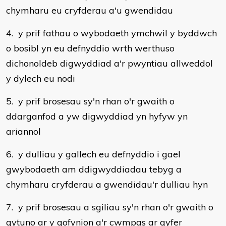
chymharu eu cryfderau a'u gwendidau
4. y prif fathau o wybodaeth ymchwil y byddwch
o bosibl yn eu defnyddio wrth werthuso
dichonoldeb digwyddiad a'r pwyntiau allweddol
y dylech eu nodi
5. y prif brosesau sy'n rhan o'r gwaith o
ddarganfod a yw digwyddiad yn hyfyw yn
ariannol
6. y dulliau y gallech eu defnyddio i gael
gwybodaeth am ddigwyddiadau tebyg a
chymharu cryfderau a gwendidau'r dulliau hyn
7. y prif brosesau a sgiliau sy'n rhan o'r gwaith o
gytuno ar y gofynion a'r cwmpas ar gyfer