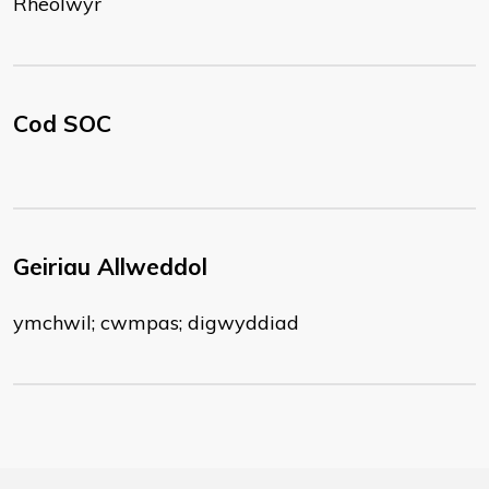
Rheolwyr
Cod SOC
Geiriau Allweddol
ymchwil; cwmpas; digwyddiad