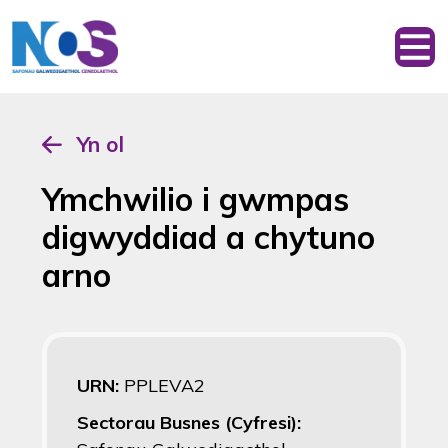
Yn ol
Ymchwilio i gwmpas
digwyddiad a chytuno
arno
URN:
PPLEVA2
Sectorau Busnes (Cyfresi):