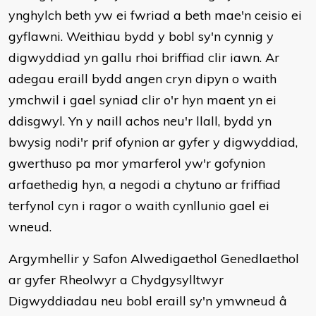
ynghylch beth yw ei fwriad a beth mae'n ceisio ei
gyflawni. Weithiau bydd y bobl sy'n cynnig y
digwyddiad yn gallu rhoi briffiad clir iawn. Ar
adegau eraill bydd angen cryn dipyn o waith
ymchwil i gael syniad clir o'r hyn maent yn ei
ddisgwyl. Yn y naill achos neu'r llall, bydd yn
bwysig nodi'r prif ofynion ar gyfer y digwyddiad,
gwerthuso pa mor ymarferol yw'r gofynion
arfaethedig hyn, a negodi a chytuno ar friffiad
terfynol cyn i ragor o waith cynllunio gael ei
wneud.
Argymhellir y Safon Alwedigaethol Genedlaethol
ar gyfer Rheolwyr a Chydgysylltwyr
Digwyddiadau neu bobl eraill sy'n ymwneud â