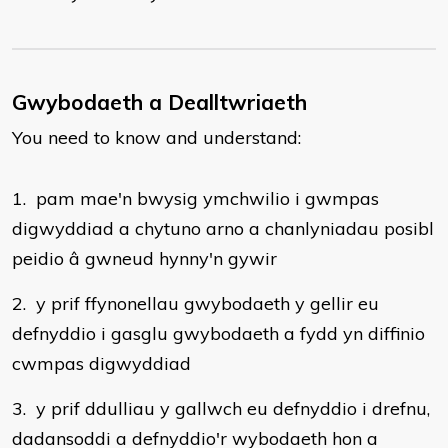
Gwybodaeth a Dealltwriaeth
You need to know and understand:
1. pam mae'n bwysig ymchwilio i gwmpas
digwyddiad a chytuno arno a chanlyniadau posibl
peidio â gwneud hynny'n gywir
2. y prif ffynonellau gwybodaeth y gellir eu
defnyddio i gasglu gwybodaeth a fydd yn diffinio
cwmpas digwyddiad
3. y prif ddulliau y gallwch eu defnyddio i drefnu,
dadansoddi a defnyddio'r wybodaeth hon a