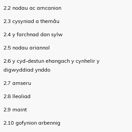
2.2 nodau ac amcanion
2.3 cysyniad a themâu
2.4 y farchnad dan sylw
2.5 nodau ariannol
2.6 y cyd-destun ehangach y cynhelir y
digwyddiad ynddo
2.7 amseru
2.8 lleoliad
2.9 maint
2.10 gofynion arbennig