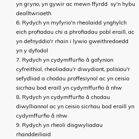
yn gryno, yn gywir ac mewn ffyrdd sy'n hybu
dealltwriaeth
Rydych yn myfyrio'n rheolaidd ynghylch
eich profiadau chi a phrofiadau pobl eraill, ac
yn defnyddio'r rhain i lywio gweithredoedd
yn y dyfodol
Rydych yn cydymffurfio â gofynion
cyfreithiol, rheoliadau'r diwydiant, polisïau'r
sefydliad a chodau proffesiynol ac yn ceisio
sicrhau bod eraill yn cydymffurfio â nhw
Rydych yn cydymffurfio â chodau
diwylliannol ac yn ceisio sicrhau bod eraill yn
cydymffurfio â nhw
Rydych yn rheoli disgwyliadau
rhanddeiliaid