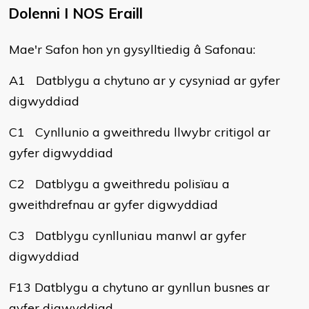
Dolenni I NOS Eraill
Mae'r Safon hon yn gysylltiedig â Safonau:
A1 Datblygu a chytuno ar y cysyniad ar gyfer
digwyddiad
C1 Cynllunio a gweithredu llwybr critigol ar
gyfer digwyddiad
C2 Datblygu a gweithredu polisïau a
gweithdrefnau ar gyfer digwyddiad
C3 Datblygu cynlluniau manwl ar gyfer
digwyddiad
F13 Datblygu a chytuno ar gynllun busnes ar
gyfer digwyddiad