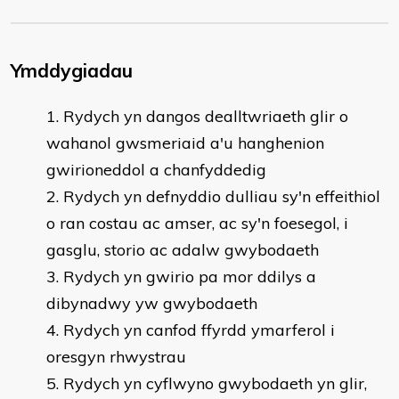
Ymddygiadau
Rydych yn dangos dealltwriaeth glir o
wahanol gwsmeriaid a'u hanghenion
gwirioneddol a chanfyddedig
Rydych yn defnyddio dulliau sy'n effeithiol
o ran costau ac amser, ac sy'n foesegol, i
gasglu, storio ac adalw gwybodaeth
Rydych yn gwirio pa mor ddilys a
dibynadwy yw gwybodaeth
Rydych yn canfod ffyrdd ymarferol i
oresgyn rhwystrau
Rydych yn cyflwyno gwybodaeth yn glir,