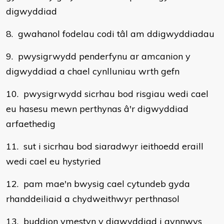
digwyddiad
8. gwahanol fodelau codi tâl am ddigwyddiadau
9. pwysigrwydd penderfynu ar amcanion y
digwyddiad a chael cynlluniau wrth gefn
10. pwysigrwydd sicrhau bod risgiau wedi cael
eu hasesu mewn perthynas â'r digwyddiad
arfaethedig
11. sut i sicrhau bod siaradwyr ieithoedd eraill
wedi cael eu hystyried
12. pam mae'n bwysig cael cytundeb gyda
rhanddeiliaid a chydweithwyr perthnasol
13. buddion ymestyn y digwyddiad i gynnwys