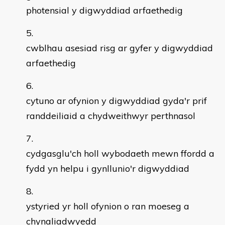
photensial y digwyddiad arfaethedig
cwblhau asesiad risg ar gyfer y digwyddiad
arfaethedig
cytuno ar ofynion y digwyddiad gyda'r prif
randdeiliaid a chydweithwyr perthnasol
cydgasglu'ch holl wybodaeth mewn ffordd a
fydd yn helpu i gynllunio'r digwyddiad
ystyried yr holl ofynion o ran moeseg a
chynaliadwyedd