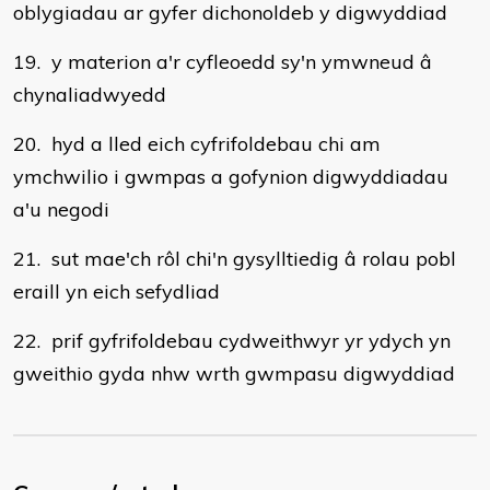
oblygiadau ar gyfer dichonoldeb y digwyddiad
19. y materion a'r cyfleoedd sy'n ymwneud â
chynaliadwyedd
20. hyd a lled eich cyfrifoldebau chi am
ymchwilio i gwmpas a gofynion digwyddiadau
a'u negodi
21. sut mae'ch rôl chi'n gysylltiedig â rolau pobl
eraill yn eich sefydliad
22. prif gyfrifoldebau cydweithwyr yr ydych yn
gweithio gyda nhw wrth gwmpasu digwyddiad