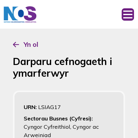
Yn ol
Darparu cefnogaeth i
ymarferwyr
URN:
LSIAG17
Sectorau Busnes (Cyfresi):
Cyngor Cyfreithiol, Cyngor ac
Arweiniad