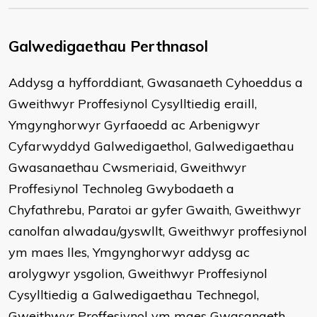
Galwedigaethau Perthnasol
Addysg a hyfforddiant, Gwasanaeth Cyhoeddus a
Gweithwyr Proffesiynol Cysylltiedig eraill,
Ymgynghorwyr Gyrfaoedd ac Arbenigwyr
Cyfarwyddyd Galwedigaethol, Galwedigaethau
Gwasanaethau Cwsmeriaid, Gweithwyr
Proffesiynol Technoleg Gwybodaeth a
Chyfathrebu, Paratoi ar gyfer Gwaith, Gweithwyr
canolfan alwadau/gyswllt, Gweithwyr proffesiynol
ym maes lles, Ymgynghorwyr addysg ac
arolygwyr ysgolion, Gweithwyr Proffesiynol
Cysylltiedig a Galwedigaethau Technegol,
Gweithwyr Proffesiynol ym maes Gwasanaeth