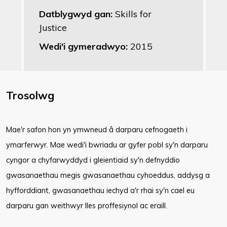
Datblygwyd gan:
Skills for
Justice
Wedi'i gymeradwyo:
2015
Trosolwg
Mae'r safon hon yn ymwneud â darparu cefnogaeth i
ymarferwyr. Mae wedi'i bwriadu ar gyfer pobl sy'n darparu
cyngor a chyfarwyddyd i gleientiaid sy'n defnyddio
gwasanaethau megis gwasanaethau cyhoeddus, addysg a
hyfforddiant, gwasanaethau iechyd a'r rhai sy'n cael eu
darparu gan weithwyr lles proffesiynol ac eraill.