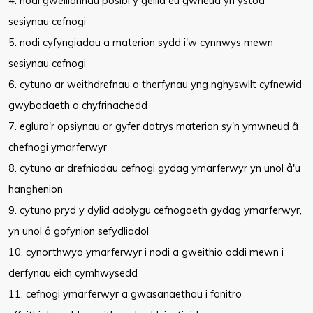
4. nodi gwelliannau posibl y gellid eu gwneud yn ystod
sesiynau cefnogi
5. nodi cyfyngiadau a materion sydd i'w cynnwys mewn
sesiynau cefnogi
6. cytuno ar weithdrefnau a therfynau yng nghyswllt cyfnewid
gwybodaeth a chyfrinachedd
7. egluro'r opsiynau ar gyfer datrys materion sy'n ymwneud â
chefnogi ymarferwyr
8. cytuno ar drefniadau cefnogi gydag ymarferwyr yn unol â'u
hanghenion
9. cytuno pryd y dylid adolygu cefnogaeth gydag ymarferwyr,
yn unol â gofynion sefydliadol
10. cynorthwyo ymarferwyr i nodi a gweithio oddi mewn i
derfynau eich cymhwysedd
11. cefnogi ymarferwyr a gwasanaethau i fonitro