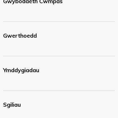
Gwybodaeth Cwmpas
Gwerthoedd
Ymddygiadau
Sgiliau