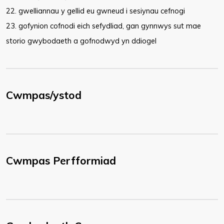
22. gwelliannau y gellid eu gwneud i sesiynau cefnogi
23. gofynion cofnodi eich sefydliad, gan gynnwys sut mae
storio gwybodaeth a gofnodwyd yn ddiogel
Cwmpas/ystod
Cwmpas Perfformiad