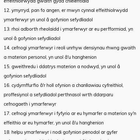
effeithiolrwydd gwaith gyda chleientiaid
12. ymyrryd, pan fo angen, er mwyn cynnal effeithiolrwydd
ymarferwyr yn unol â gofynion sefydliadol
13. rhoi adborth rheolaidd i ymarferwyr ar eu perfformiad, yn
unol â gofynion sefydliadol
14. cefnogi ymarferwyr i reoli unrhyw densiynau rhwng gwaith
a materion personol, yn unol â'u hanghenion
15. gweithredu i ddatrys materion a nodwyd, yn unol â
gofynion sefydliadol
16. cydymffurfio â'r holl ofynion a chanllawiau cyfreithiol,
proffesiynol a sefydliadol perthnasol wrth ddarparu
cefnogaeth i ymarferwyr
17. cefnogi ymarferwyr i fyfyrio ar eu hymarfer a materion sy'n
effeithio ar eu hymarfer, yn unol â'u hanghenion
18. helpu ymarferwyr i nodi gofynion penodol ar gyfer