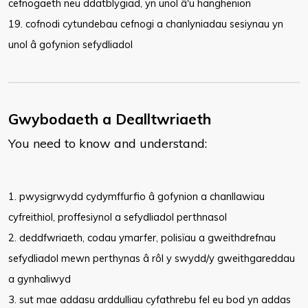
cefnogaeth neu ddatblygiad, yn unol â'u hanghenion
19. cofnodi cytundebau cefnogi a chanlyniadau sesiynau yn
unol â gofynion sefydliadol
Gwybodaeth a Dealltwriaeth
You need to know and understand:
​​1. pwysigrwydd cydymffurfio â gofynion a chanllawiau
cyfreithiol, proffesiynol a sefydliadol perthnasol
2. deddfwriaeth, codau ymarfer, polisïau a gweithdrefnau
sefydliadol mewn perthynas â rôl y swydd/y gweithgareddau
a gynhaliwyd
3. sut mae addasu arddulliau cyfathrebu fel eu bod yn addas