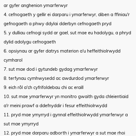
ar gyfer anghenion ymarferwyr
4. cefnogaeth y gellir ei darparu i ymarferwyr, diben a ffiniau'r
gefnogaeth a phwy ddylai dderbyn cefnogaeth pryd
5. y dulliau cefnogi sydd ar gael, sut mae eu hadolygu, a phryd
dylid adolygu cefnogaeth
6. opsiynau ar gyfer datrys materion a'u heffeithiolrwydd
cymharol
7. sut mae dod i gytundeb gydag ymarferwyr
8. terfynau cymhwysedd ac awdurdod ymarferwyr
9. eich rôl a'ch cyfrifoldebau chi ac eraill
10. sut mae ymarferwyr yn monitro gwaith gyda chleientiaid
a'r meini prawf a ddefnyddir i fesur effeithiolrwydd
11. pryd mae ymyrryd i gynnal effeithiolrwydd ymarferwyr a
sut mae ymyrryd
12. pryd mae darparu adborth i ymarferwyr a sut mae rhoi