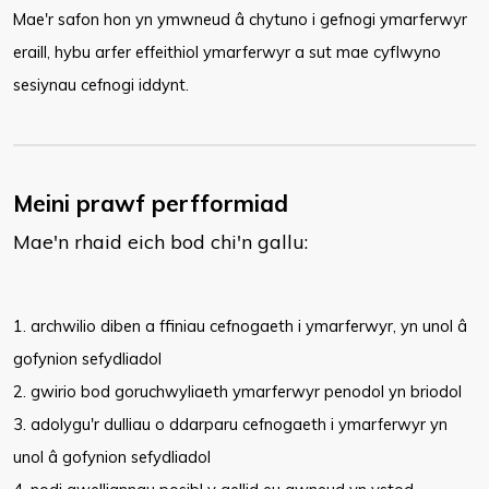
Mae'r safon hon yn ymwneud â chytuno i gefnogi ymarferwyr
eraill, hybu arfer effeithiol ymarferwyr a sut mae cyflwyno
sesiynau cefnogi iddynt.
Meini prawf perfformiad
Mae'n rhaid eich bod chi'n gallu:
1. archwilio diben a ffiniau cefnogaeth i ymarferwyr, yn unol â
gofynion sefydliadol
2. gwirio bod goruchwyliaeth ymarferwyr penodol yn briodol
3. adolygu'r dulliau o ddarparu cefnogaeth i ymarferwyr yn
unol â gofynion sefydliadol