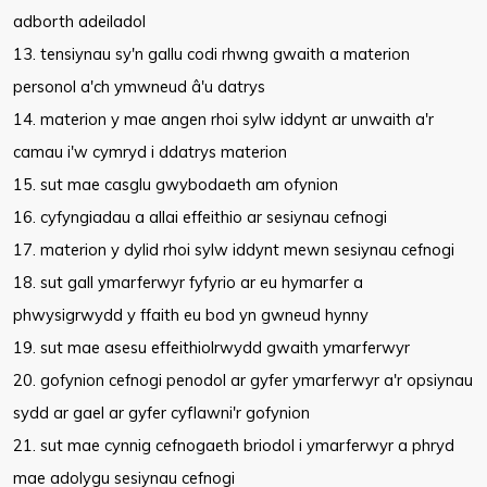
adborth adeiladol
13. tensiynau sy'n gallu codi rhwng gwaith a materion
personol a'ch ymwneud â'u datrys
14. materion y mae angen rhoi sylw iddynt ar unwaith a'r
camau i'w cymryd i ddatrys materion
15. sut mae casglu gwybodaeth am ofynion
16. cyfyngiadau a allai effeithio ar sesiynau cefnogi
17. materion y dylid rhoi sylw iddynt mewn sesiynau cefnogi
18. sut gall ymarferwyr fyfyrio ar eu hymarfer a
phwysigrwydd y ffaith eu bod yn gwneud hynny
19. sut mae asesu effeithiolrwydd gwaith ymarferwyr
20. gofynion cefnogi penodol ar gyfer ymarferwyr a'r opsiynau
sydd ar gael ar gyfer cyflawni'r gofynion
21. sut mae cynnig cefnogaeth briodol i ymarferwyr a phryd
mae adolygu sesiynau cefnogi