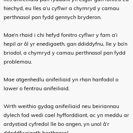
hiechyd, eu lles a’u cyflwr a chymryd y camau
perthnasol pan fydd gennych bryderon.
Mae’n rhaid i chi hefyd fonitro cyflwr y fam a’i
hepil ar ôl yr enedigaeth, gan ddiddyfnu, lle y bo’n
briodol, a chymryd y camau perthnasol pan fydd
problemau.
Mae atgenhedlu anifeiliaid yn rhan hanfodol o
lawer o fentrau anifeiliaid.
Wrth weithio gydag anifeiliaid neu beiriannau
dylech fod wedi cael hyfforddiant, ac yn meddu ar
ardystiad cyfredol lle bo angen, yn unol â’r
ddeddfwriaeth berthnasol.