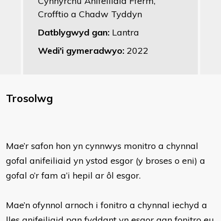
Cynhyrchu Anifeiliaid Fferm,
Crofftio a Chadw Tyddyn
Datblygwyd gan:
Lantra
Wedi'i gymeradwyo:
2022
Trosolwg
Mae’r safon hon yn cynnwys monitro a chynnal
gofal anifeiliaid yn ystod esgor (y broses o eni) a
gofal o’r fam a’i hepil ar ôl esgor.
Mae’n ofynnol arnoch i fonitro a chynnal iechyd a
lles anifeiliaid pan fyddant yn esgor gan fonitro eu