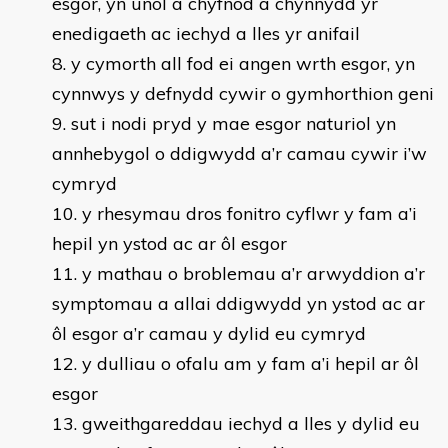
esgor, yn unol â chyfnod a chynnydd yr
enedigaeth ac iechyd a lles yr anifail
y cymorth all fod ei angen wrth esgor, yn
cynnwys y defnydd cywir o gymhorthion geni
sut i nodi pryd y mae esgor naturiol yn
annhebygol o ddigwydd a’r camau cywir i’w
cymryd
y rhesymau dros fonitro cyflwr y fam a’i
hepil yn ystod ac ar ôl esgor
y mathau o broblemau a’r arwyddion a’r
symptomau a allai ddigwydd yn ystod ac ar
ôl esgor a’r camau y dylid eu cymryd
y dulliau o ofalu am y fam a’i hepil ar ôl
esgor
gweithgareddau iechyd a lles y dylid eu