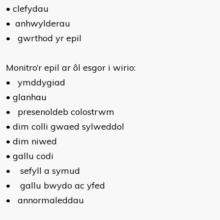
•
clefydau
•
anhwylderau
•
gwrthod yr epil
Monitro’r epil ar ôl esgor i wirio:
•
ymddygiad
•
glanhau
•
presenoldeb colostrwm
•
dim colli gwaed sylweddol
•
dim niwed
•
gallu codi
•
sefyll a symud
•
gallu bwydo ac yfed
•
annormaleddau