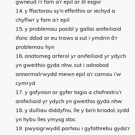
gwneud i’r fam a’r epil ar ôl esgor
y ffactorau sy’n effeithio ar iechyd a
chyflwr y fam a’r epil
y problemau posibl y gallai anifeiliaid
ifanc ddod ar eu traws a sut i ymdrin â’r
problemau hyn
anatomeg arferol yr anifeiliaid yr ydych
yn gweithio gyda nhw, sut i adnabod
annormalrwydd mewn epil a’r camau i’w
cymryd
y gofynion ar gyfer tagio a chofrestru’r
anifeiliaid yr ydych yn gweithio gyda nhw
y dulliau diddyfnu, lle y bo’n briodol, sydd
yn hybu lles ymysg stoc
pwysigrwydd parhau i gyfathrebu gyda’r