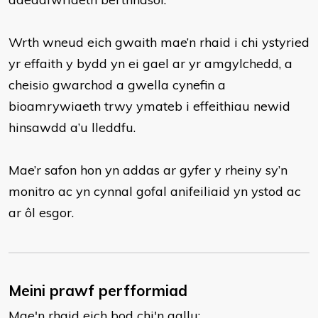
Wrth wneud eich gwaith mae’n rhaid i chi ystyried
yr effaith y bydd yn ei gael ar yr amgylchedd, a
cheisio gwarchod a gwella cynefin a
bioamrywiaeth trwy ymateb i effeithiau newid
hinsawdd a’u lleddfu.
Mae’r safon hon yn addas ar gyfer y rheiny sy’n
monitro ac yn cynnal gofal anifeiliaid yn ystod ac
ar ôl esgor.
Meini prawf perfformiad
Mae'n rhaid eich bod chi'n gallu: