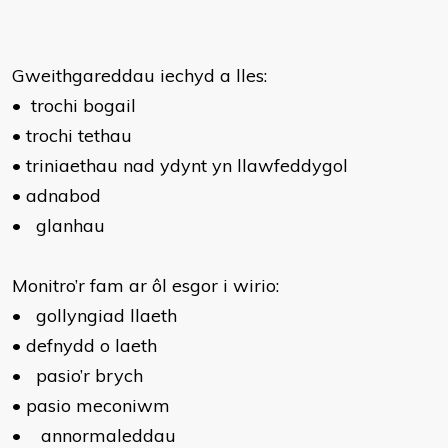
Gweithgareddau iechyd a lles:
•
trochi bogail
•
trochi tethau
•
triniaethau nad ydynt yn llawfeddygol
•
adnabod
•
glanhau
Monitro’r fam ar ôl esgor i wirio:
•
gollyngiad llaeth
•
defnydd o laeth
•
pasio’r brych
•
pasio meconiwm
•
annormaleddau