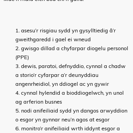
asesu’r risgiau sydd yn gysylltiedig â’r
gweithgaredd i gael ei wneud
gwisgo dillad a chyfarpar diogelu personol
(PPE)
dewis, paratoi, defnyddio, cynnal a chadw
a storio’r cyfarpar a’r deunyddiau
angenrheidiol, yn ddiogel ac yn gywir
cynnal hylendid a bioddiogelwch, yn unol
ag arferion busnes
nodi anifeiliaid sydd yn dangos arwyddion
o esgor yn gynnar neu’n agos at esgor
monitro’r anifeiliaid wrth iddynt esgor a