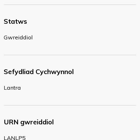
Statws
Gwreiddiol
Sefydliad Cychwynnol
Lantra
URN gwreiddiol
LANLP5