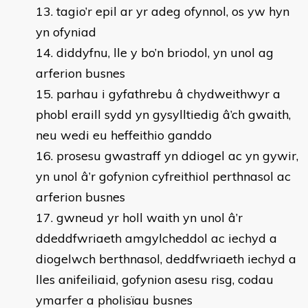
tagio’r epil ar yr adeg ofynnol, os yw hyn
yn ofyniad
diddyfnu, lle y bo’n briodol, yn unol ag
arferion busnes
parhau i gyfathrebu â chydweithwyr a
phobl eraill sydd yn gysylltiedig â’ch gwaith,
neu wedi eu heffeithio ganddo
prosesu gwastraff yn ddiogel ac yn gywir,
yn unol â’r gofynion cyfreithiol perthnasol ac
arferion busnes
gwneud yr holl waith yn unol â’r
ddeddfwriaeth amgylcheddol ac iechyd a
diogelwch berthnasol, deddfwriaeth iechyd a
lles anifeiliaid, gofynion asesu risg, codau
ymarfer a pholisïau busnes