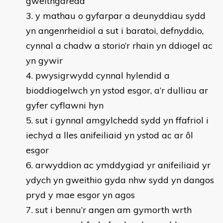
gweithgaredd
y mathau o gyfarpar a deunyddiau sydd
yn angenrheidiol a sut i baratoi, defnyddio,
cynnal a chadw a storio’r rhain yn ddiogel ac
yn gywir
pwysigrwydd cynnal hylendid a
bioddiogelwch yn ystod esgor, a’r dulliau ar
gyfer cyflawni hyn
sut i gynnal amgylchedd sydd yn ffafriol i
iechyd a lles anifeiliaid yn ystod ac ar ôl
esgor
arwyddion ac ymddygiad yr anifeiliaid yr
ydych yn gweithio gyda nhw sydd yn dangos
pryd y mae esgor yn agos
sut i bennu’r angen am gymorth wrth