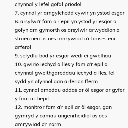
chynnal y lefel gofal priodol
cynnal yr amgylchedd cywir yn ystod esgor
arsylwi’r fam a’r epil yn ystod yr esgor a
gofyn am gymorth os arsylwir arwyddion o
straen neu os oes amrywiad o’r broses eni
arferol
sefydlu bod yr esgor wedi ei gwblhau
gwirio iechyd a lles y fam a’r epil a
chynnal gweithgareddau iechyd a lles, fel
sydd yn ofynnol gan arferion fferm
cynnal amodau addas ar ôl esgor ar gyfer
y fam a’i hepil
monitro’r fam a’r epil ar ôl esgor, gan
gymryd y camau angenrheidiol os oes
amrywiad o’r norm