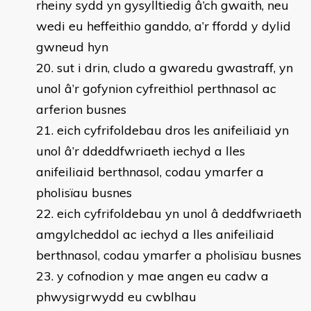
rheiny sydd yn gysylltiedig â’ch gwaith, neu
wedi eu heffeithio ganddo, a’r ffordd y dylid
gwneud hyn
sut i drin, cludo a gwaredu gwastraff, yn
unol â’r gofynion cyfreithiol perthnasol ac
arferion busnes
eich cyfrifoldebau dros les anifeiliaid yn
unol â’r ddeddfwriaeth iechyd a lles
anifeiliaid berthnasol, codau ymarfer a
pholisïau busnes
eich cyfrifoldebau yn unol â deddfwriaeth
amgylcheddol ac iechyd a lles anifeiliaid
berthnasol, codau ymarfer a pholisïau busnes
y cofnodion y mae angen eu cadw a
phwysigrwydd eu cwblhau