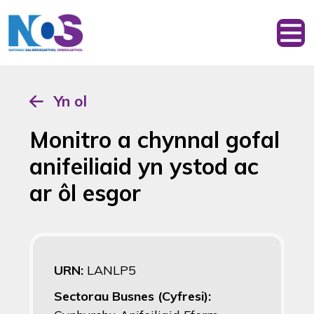
Yn ol
Monitro a chynnal gofal
anifeiliaid yn ystod ac
ar ôl esgor
URN:
LANLP5
Sectorau Busnes (Cyfresi):