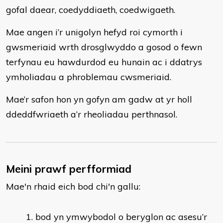
gofal daear, coedyddiaeth, coedwigaeth.
Mae angen i’r unigolyn hefyd roi cymorth i
gwsmeriaid wrth drosglwyddo a gosod o fewn
terfynau eu hawdurdod eu hunain ac i ddatrys
ymholiadau a phroblemau cwsmeriaid.
Mae’r safon hon yn gofyn am gadw at yr holl
ddeddfwriaeth a’r rheoliadau perthnasol.
Meini prawf perfformiad
Mae'n rhaid eich bod chi'n gallu:
​bod yn ymwybodol o beryglon ac asesu’r