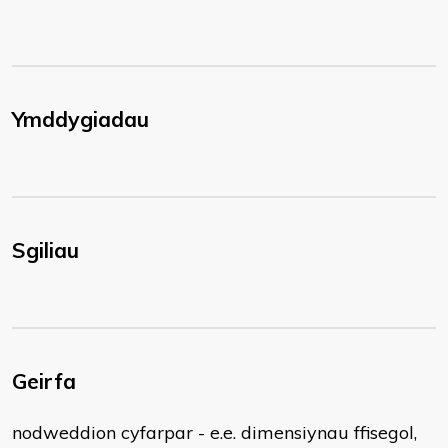
Ymddygiadau
Sgiliau
Geirfa
​nodweddion cyfarpar - e.e. dimensiynau ffisegol,