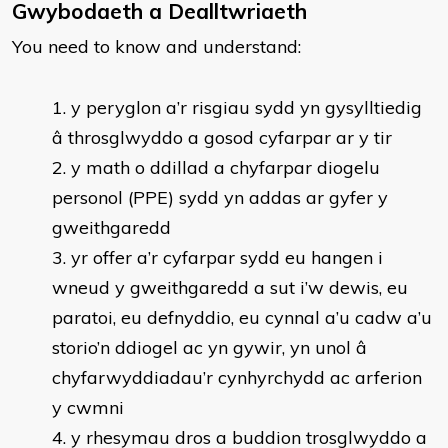
Gwybodaeth a Dealltwriaeth
You need to know and understand:
​y peryglon a’r risgiau sydd yn gysylltiedig
â throsglwyddo a gosod cyfarpar ar y tir
y math o ddillad a chyfarpar diogelu
personol (PPE) sydd yn addas ar gyfer y
gweithgaredd
yr offer a’r cyfarpar sydd eu hangen i
wneud y gweithgaredd a sut i’w dewis, eu
paratoi, eu defnyddio, eu cynnal a’u cadw a’u
storio’n ddiogel ac yn gywir, yn unol â
chyfarwyddiadau’r cynhyrchydd ac arferion
y cwmni
y rhesymau dros a buddion trosglwyddo a