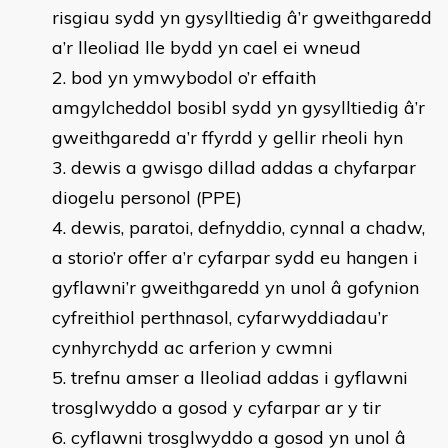
risgiau sydd yn gysylltiedig â’r gweithgaredd
a’r lleoliad lle bydd yn cael ei wneud
bod yn ymwybodol o’r effaith
amgylcheddol bosibl sydd yn gysylltiedig â’r
gweithgaredd a’r ffyrdd y gellir rheoli hyn
dewis a gwisgo dillad addas a chyfarpar
diogelu personol (PPE)
dewis, paratoi, defnyddio, cynnal a chadw,
a storio’r offer a’r cyfarpar sydd eu hangen i
gyflawni’r gweithgaredd yn unol â gofynion
cyfreithiol perthnasol, cyfarwyddiadau’r
cynhyrchydd ac arferion y cwmni
trefnu amser a lleoliad addas i gyflawni
trosglwyddo a gosod y cyfarpar ar y tir
cyflawni trosglwyddo a gosod yn unol â