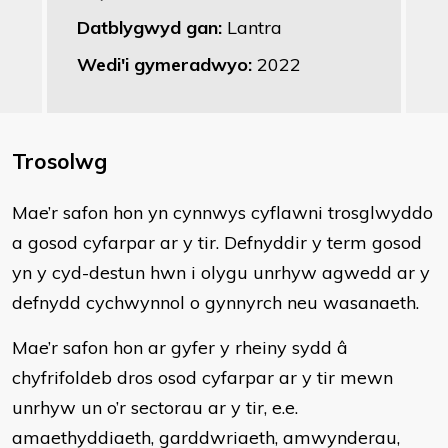
Datblygwyd gan:
Lantra
Wedi'i gymeradwyo:
2022
Trosolwg
​Mae’r safon hon yn cynnwys cyflawni trosglwyddo
a gosod cyfarpar ar y tir. Defnyddir y term gosod
yn y cyd-destun hwn i olygu unrhyw agwedd ar y
defnydd cychwynnol o gynnyrch neu wasanaeth.
Mae’r safon hon ar gyfer y rheiny sydd â
chyfrifoldeb dros osod cyfarpar ar y tir mewn
unrhyw un o’r sectorau ar y tir, e.e.
amaethyddiaeth, garddwriaeth, amwynderau,