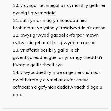
y cyngor technegol a’r cymorth y gellir ei
gynnig i gwsmeriaid
sut i ymdrin ag ymholiadau neu
broblemau yn ystod y trosglwyddo a’r gosod
pwysigrwydd gadael cyfarpar mewn
cyflwr diogel ar ôl trosglwyddo a gosod
yr effaith bosibl y gallai eich
gweithgaredd ei gael ar yr amgylchedd a’r
ffyrdd y gellir rheoli hyn
y wybodaeth y mae angen ei chofnodi,
gweithdrefn y cwmni ar gyfer cadw
cofnodion a gofynion deddfwriaeth diogelu
data