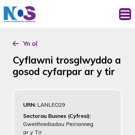
Yn ol
Cyflawni trosglwyddo a
gosod cyfarpar ar y tir
URN:
LANLEO29
Sectorau Busnes (Cyfresi):
Gweithrediadau Peirianneg
ar y Tir