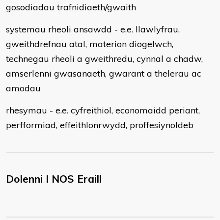
gosodiadau trafnidiaeth/gwaith
systemau rheoli ansawdd - e.e. llawlyfrau,
gweithdrefnau atal, materion diogelwch,
technegau rheoli a gweithredu, cynnal a chadw,
amserlenni gwasanaeth, gwarant a thelerau ac
amodau
rhesymau - e.e. cyfreithiol, economaidd periant,
perfformiad, effeithlonrwydd, proffesiynoldeb
Dolenni I NOS Eraill