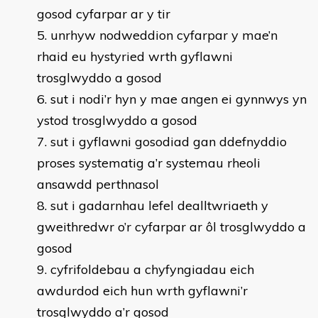
gosod cyfarpar ar y tir
unrhyw nodweddion cyfarpar y mae’n
rhaid eu hystyried wrth gyflawni
trosglwyddo a gosod
sut i nodi’r hyn y mae angen ei gynnwys yn
ystod trosglwyddo a gosod
sut i gyflawni gosodiad gan ddefnyddio
proses systematig a’r systemau rheoli
ansawdd perthnasol
sut i gadarnhau lefel dealltwriaeth y
gweithredwr o’r cyfarpar ar ôl trosglwyddo a
gosod
cyfrifoldebau a chyfyngiadau eich
awdurdod eich hun wrth gyflawni’r
trosglwyddo a’r gosod