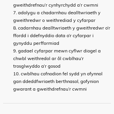
gweithdrefnau’r cynhyrchydd a’r cwmni
adolygu a chadarnhau dealltwriaeth y
gweithredwr o weithrediad y cyfarpar
cadarnhau dealltwriaeth y gweithredwr o’r
ffordd i ddefnyddio data o’r cyfarpar i
gynyddu perfformiad
gadael cyfarpar mewn cyflwr diogel a
chwbl weithredol ar ôl cwblhau’r
trosglwyddo a’r gosod
cwblhau cofnodion fel sydd yn ofynnol
gan ddeddfwriaeth berthnasol, gofynion
gwarant a gweithdrefnau’r cwmni