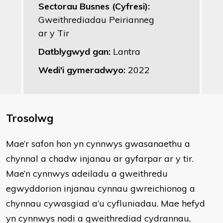
Sectorau Busnes (Cyfresi):
Gweithrediadau Peirianneg
ar y Tir
Datblygwyd gan:
Lantra
Wedi'i gymeradwyo:
2022
Trosolwg
​Mae’r safon hon yn cynnwys gwasanaethu a
chynnal a chadw injanau ar gyfarpar ar y tir.
Mae’n cynnwys adeiladu a gweithredu
egwyddorion injanau cynnau gwreichionog a
chynnau cywasgiad a’u cyfluniadau. Mae hefyd
yn cynnwys nodi a gweithrediad cydrannau,