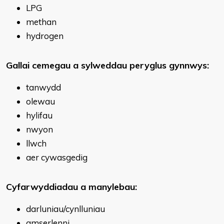
LPG
methan
hydrogen
Gallai cemegau a sylweddau peryglus gynnwys:
tanwydd
olewau
hylifau
nwyon
llwch
aer cywasgedig
Cyfarwyddiadau a manylebau:
darluniau/cynlluniau
amserlenni