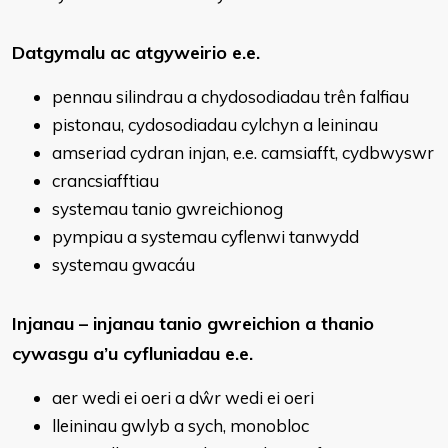
Datgymalu ac atgyweirio e.e.
pennau silindrau a chydosodiadau trên falfiau
pistonau, cydosodiadau cylchyn a leininau
amseriad cydran injan, e.e. camsiafft, cydbwyswr
crancsiafftiau
systemau tanio gwreichionog
pympiau a systemau cyflenwi tanwydd
systemau gwacáu
Injanau – injanau tanio gwreichion a thanio
cywasgu a’u cyfluniadau e.e.
aer wedi ei oeri a dŵr wedi ei oeri
lleininau gwlyb a sych, monobloc