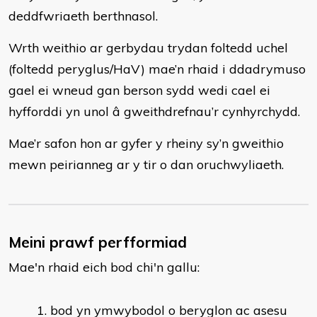
deddfwriaeth berthnasol.
Wrth weithio ar gerbydau trydan foltedd uchel
(foltedd peryglus/HaV) mae’n rhaid i ddadrymuso
gael ei wneud gan berson sydd wedi cael ei
hyfforddi yn unol â gweithdrefnau’r cynhyrchydd.
Mae’r safon hon ar gyfer y rheiny sy’n gweithio
mewn peirianneg ar y tir o dan oruchwyliaeth.
Meini prawf perfformiad
Mae'n rhaid eich bod chi'n gallu:
​bod yn ymwybodol o beryglon ac asesu