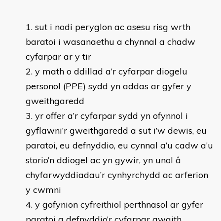
​sut i nodi peryglon ac asesu risg wrth
baratoi i wasanaethu a chynnal a chadw
cyfarpar ar y tir
y math o ddillad a’r cyfarpar diogelu
personol (PPE) sydd yn addas ar gyfer y
gweithgaredd
yr offer a’r cyfarpar sydd yn ofynnol i
gyflawni’r gweithgaredd a sut i’w dewis, eu
paratoi, eu defnyddio, eu cynnal a’u cadw a’u
storio’n ddiogel ac yn gywir, yn unol â
chyfarwyddiadau’r cynhyrchydd ac arferion
y cwmni
y gofynion cyfreithiol perthnasol ar gyfer
paratoi a defnyddio’r cyfarpar gwaith