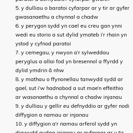
y dulliau o baratoi cyfarpar ar y tir ar gyfer
gwasanaethu a chynnal a chadw
y perygon sydd yn cael eu creu gan ynni
wedi eu storio a sut dylid ymateb i’r rhain yn
ystod y cyfnod paratoi
y cemegau, y nwyon a’r sylweddau
peryglus a allai fod yn bresennol a ffyrdd y
dylid ymdrin â nhw
y mathau o ffynonellau tanwydd sydd ar
gael, sut i’w hadnabod a sut mae’n effeithio
ar wasanaethu a chynnal a chadw injanau
y dulliau y gellir eu defnyddio ar gyfer nodi
diffygion a namau ar injanau
y diffygion a’r namau arferol sydd yn
digwydd gydag injanau ar gyfarpar ar y tir