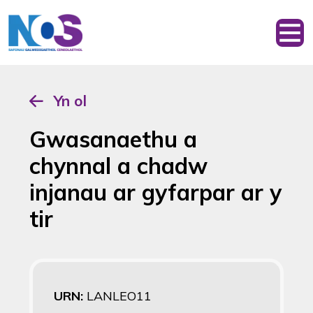
Yn ol
Gwasanaethu a
chynnal a chadw
injanau ar gyfarpar ar y
tir
URN:
LANLEO11