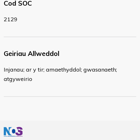
Cod SOC
2129
Geiriau Allweddol
Injanau; ar y tir; amaethyddol; gwasanaeth;
atgyweirio