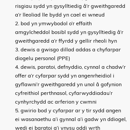
risgiau sydd yn gysylltiedig â’r gweithgaredd
a’r lleoliad lle bydd yn cael ei wneud
bod yn ymwybodol o’r effaith
amgylcheddol bosibl sydd yn gysylltiedig â’r
gweithgaredd a’r ffyrdd y gellir rheoli hyn
dewis a gwisgo dillad addas a chyfarpar
diogelu personol (PPE)
dewis, paratoi, defnyddio, cynnal a chadw’r
offer a’r cyfarpar sydd yn angenrheidiol i
gyflawni’r gweithgaredd yn unol â gofynion
cyfreithiol perthnasol, cyfarwyddiadau’r
cynhyrchydd ac arferion y cwmni
gwirio bod y cyfarpar ar y tir sydd angen
ei wasanaethu a’i gynnal a’i gadw yn ddiogel,
wedi ei baratoi a’i ynysu oddi wrth