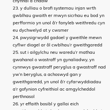
chynnal a chadw
y dulliau o brofi systemau injan wrth
gwblhau gwaith er mwyn sicrhau eu bod yn
perfformio yn unol â’r fanyleb weithredu cyn
eu dychwelyd at y cwsmer
pwysigrwydd gadael y gweithle mewn
cyflwr diogel ar ôl cwblhau’r gweithgaredd
sut i ailgylchu neu waredu’r mathau
gwahanol o wastraff yn gynaliadwy, yn
cynnwys gwastraff peryglus a gwastraff nad
yw’n beryglus, a achoswyd gan y
gweithgaredd, yn unol â’r cyfarwyddiadau
a’r gofynion cyfreithiol ac amgylcheddol
perthnasol
yr effaith bosibl y gallai eich