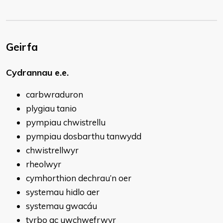
Geirfa
​Cydrannau e.e.
carbwraduron
plygiau tanio
pympiau chwistrellu
pympiau dosbarthu tanwydd
chwistrellwyr
rheolwyr
cymhorthion dechrau’n oer
systemau hidlo aer
systemau gwacáu
tyrbo ac uwchwefrwyr