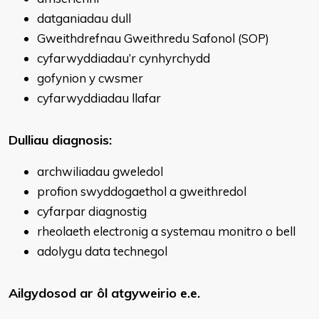
datganiadau dull
Gweithdrefnau Gweithredu Safonol (SOP)
cyfarwyddiadau’r cynhyrchydd
gofynion y cwsmer
cyfarwyddiadau llafar
Dulliau diagnosis:
archwiliadau gweledol
profion swyddogaethol a gweithredol
cyfarpar diagnostig
rheolaeth electronig a systemau monitro o bell
adolygu data technegol
Ailgydosod ar ôl atgyweirio e.e.