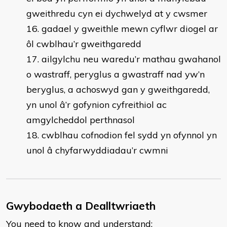
gweithredu cyn ei dychwelyd at y cwsmer
gadael y gweithle mewn cyflwr diogel ar
ôl cwblhau’r gweithgaredd
ailgylchu neu waredu’r mathau gwahanol
o wastraff, peryglus a gwastraff nad yw’n
beryglus, a achoswyd gan y gweithgaredd,
yn unol â’r gofynion cyfreithiol ac
amgylcheddol perthnasol
cwblhau cofnodion fel sydd yn ofynnol yn
unol â chyfarwyddiadau’r cwmni
Gwybodaeth a Dealltwriaeth
You need to know and understand: