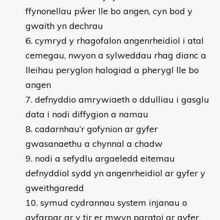
ffynonellau pŵer lle bo angen, cyn bod y
gwaith yn dechrau
cymryd y rhagofalon angenrheidiol i atal
cemegau, nwyon a sylweddau rhag dianc a
lleihau peryglon halogiad a pherygl lle bo
angen
defnyddio amrywiaeth o ddulliau i gasglu
data i nodi diffygion a namau
cadarnhau’r gofynion ar gyfer
gwasanaethu a chynnal a chadw
nodi a sefydlu argaeledd eitemau
defnyddiol sydd yn angenrheidiol ar gyfer y
gweithgaredd
symud cydrannau system injanau o
gyfarpar ar y tir er mwyn paratoi ar gyfer