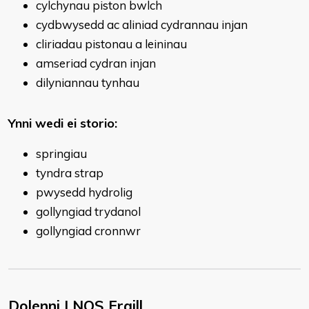
cylchynau piston bwlch
cydbwysedd ac aliniad cydrannau injan
cliriadau pistonau a leininau
amseriad cydran injan
dilyniannau tynhau
Ynni wedi ei storio:
springiau
tyndra strap
pwysedd hydrolig
gollyngiad trydanol
gollyngiad cronnwr
Dolenni I NOS Eraill