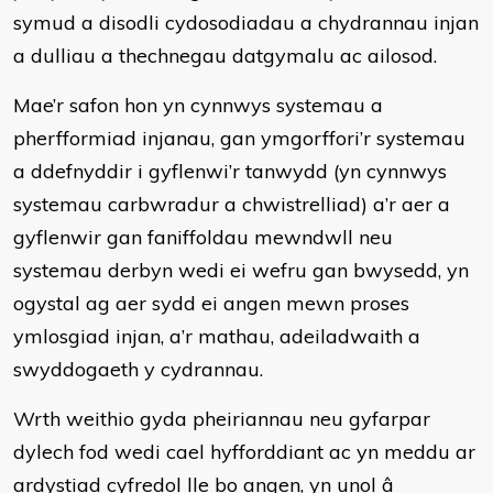
symud a disodli cydosodiadau a chydrannau injan
a dulliau a thechnegau datgymalu ac ailosod.
Mae’r safon hon yn cynnwys systemau a
pherfformiad injanau, gan ymgorffori’r systemau
a ddefnyddir i gyflenwi’r tanwydd (yn cynnwys
systemau carbwradur a chwistrelliad) a’r aer a
gyflenwir gan faniffoldau mewndwll neu
systemau derbyn wedi ei wefru gan bwysedd, yn
ogystal ag aer sydd ei angen mewn proses
ymlosgiad injan, a’r mathau, adeiladwaith a
swyddogaeth y cydrannau.
Wrth weithio gyda pheiriannau neu gyfarpar
dylech fod wedi cael hyfforddiant ac yn meddu ar
ardystiad cyfredol lle bo angen, yn unol â