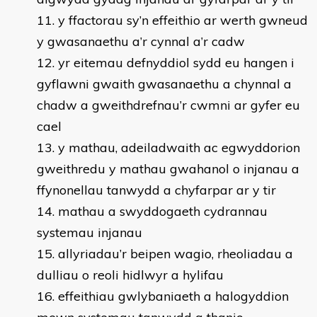
y ffactorau sy’n effeithio ar werth gwneud
y gwasanaethu a’r cynnal a’r cadw
yr eitemau defnyddiol sydd eu hangen i
gyflawni gwaith gwasanaethu a chynnal a
chadw a gweithdrefnau’r cwmni ar gyfer eu
cael
y mathau, adeiladwaith ac egwyddorion
gweithredu y mathau gwahanol o injanau a
ffynonellau tanwydd a chyfarpar ar y tir
mathau a swyddogaeth cydrannau
systemau injanau
allyriadau’r beipen wagio, rheoliadau a
dulliau o reoli hidlwyr a hylifau
effeithiau gwlybaniaeth a halogyddion