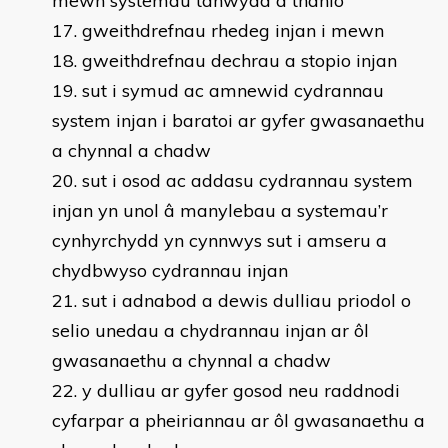
mewn systemau tanwydd a thanio
gweithdrefnau rhedeg injan i mewn
gweithdrefnau dechrau a stopio injan
sut i symud ac amnewid cydrannau
system injan i baratoi ar gyfer gwasanaethu
a chynnal a chadw
sut i osod ac addasu cydrannau system
injan yn unol â manylebau a systemau’r
cynhyrchydd yn cynnwys sut i amseru a
chydbwyso cydrannau injan
sut i adnabod a dewis dulliau priodol o
selio unedau a chydrannau injan ar ôl
gwasanaethu a chynnal a chadw
y dulliau ar gyfer gosod neu raddnodi
cyfarpar a pheiriannau ar ôl gwasanaethu a