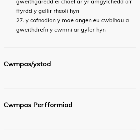
gweithgaredd ei chael ar yr amgylchedd a’r
ffyrdd y gellir rheoli hyn
y cofnodion y mae angen eu cwblhau a
gweithdrefn y cwmni ar gyfer hyn
Cwmpas/ystod
Cwmpas Perfformiad