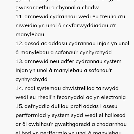
gwasanaethu a chynnal a chadw
amnewid cydrannau wedi eu treulio a’u
niweidio yn unol â’r cyfarwyddiadau a’r
manylebau
gosod ac addasu cydrannau injan yn unol
â manylebau a safonau’r cynhyrchydd
amnewid neu adfer cydrannau system
injan yn unol â manylebau a safonau’r
cynhyrchydd
nodi systemau chwistrelliad tanwydd
wedi eu rheoli’n fecanyddol ac yn electronig
defnyddio dulliau profi addas i asesu
perfformiad y system sydd wedi ei hailosod
ar ôl cwblhau’r gweithgaredd a chadarnhau
ei bod yn perfformio yn unol â manylebau