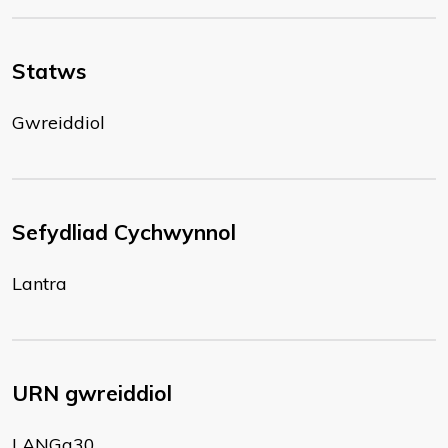
Statws
Gwreiddiol
Sefydliad Cychwynnol
Lantra
URN gwreiddiol
LANGa30