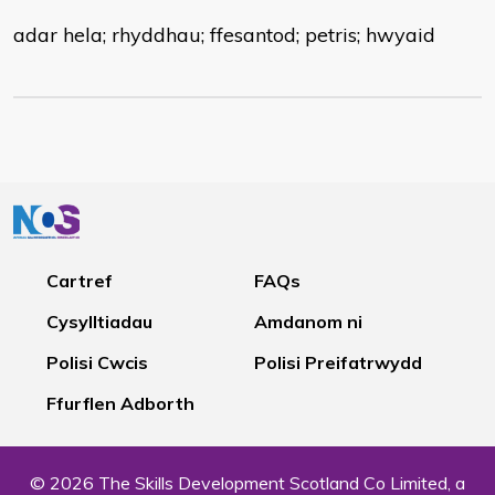
adar hela; rhyddhau; ffesantod; petris; hwyaid
Cartref
FAQs
Cysylltiadau
Amdanom ni
Polisi Cwcis
Polisi Preifatrwydd
Ffurflen Adborth
© 2026 The Skills Development Scotland Co Limited, a