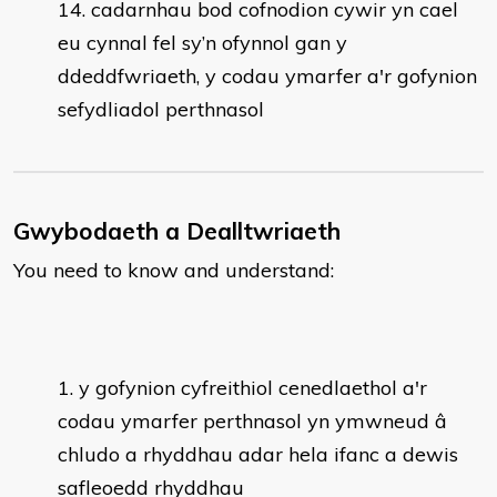
cadarnhau bod cofnodion cywir yn cael
eu cynnal fel sy’n ofynnol gan y
ddeddfwriaeth, y codau ymarfer a'r gofynion
sefydliadol perthnasol
Gwybodaeth a Dealltwriaeth
You need to know and understand:
y gofynion cyfreithiol cenedlaethol a'r
codau ymarfer perthnasol yn ymwneud â
chludo a rhyddhau adar hela ifanc a dewis
safleoedd rhyddhau