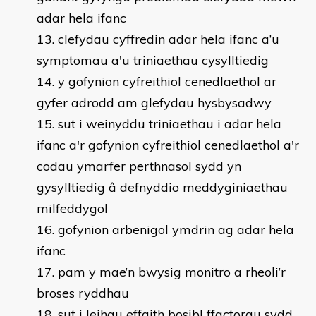
adar hela ifanc
clefydau cyffredin adar hela ifanc a’u
symptomau a'u triniaethau cysylltiedig
y gofynion cyfreithiol cenedlaethol ar
gyfer adrodd am glefydau hysbysadwy
sut i weinyddu triniaethau i adar hela
ifanc a'r gofynion cyfreithiol cenedlaethol a'r
codau ymarfer perthnasol sydd yn
gysylltiedig â defnyddio meddyginiaethau
milfeddygol
gofynion arbenigol ymdrin ag adar hela
ifanc
pam y mae’n bwysig monitro a rheoli’r
broses ryddhau
sut i leihau effaith bosibl ffactorau sydd