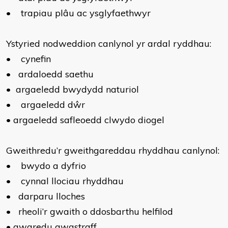
•
trapiau plâu ac ysglyfaethwyr
Ystyried nodweddion canlynol yr ardal ryddhau:
•
cynefin
•
ardaloedd saethu
•
argaeledd bwydydd naturiol
•
argaeledd dŵr
•
argaeledd safleoedd clwydo diogel
Gweithredu’r gweithgareddau rhyddhau canlynol:
•
bwydo a dyfrio
•
cynnal llociau rhyddhau
•
darparu lloches
•
rheoli’r gwaith o ddosbarthu helfilod
•
gwaredu gwastraff