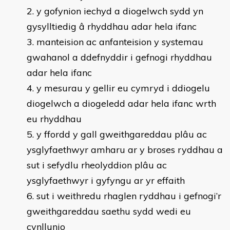
y gofynion iechyd a diogelwch sydd yn
gysylltiedig â rhyddhau adar hela ifanc
manteision ac anfanteision y systemau
gwahanol a ddefnyddir i gefnogi rhyddhau
adar hela ifanc
y mesurau y gellir eu cymryd i ddiogelu
diogelwch a diogeledd adar hela ifanc wrth
eu rhyddhau
y ffordd y gall gweithgareddau plâu ac
ysglyfaethwyr amharu ar y broses ryddhau a
sut i sefydlu rheolyddion plâu ac
ysglyfaethwyr i gyfyngu ar yr effaith
sut i weithredu rhaglen ryddhau i gefnogi’r
gweithgareddau saethu sydd wedi eu
cynllunio