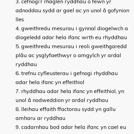
cefnogi’r rhaglen ryddhau o fewn yr
adnoddau sydd ar gael ac yn unol â gofynion
lles
gweithredu mesurau i gynnal diogelwch a
diogeledd adar hela ifanc wrth eu rhyddhau
gweithredu mesurau i reoli gweithgaredd
plâu ac ysglyfaethwyr o amgylch yr ardal
ryddhau
trefnu cyfleusterau i gefnogi rhyddhau
adar hela ifanc yn effeithiol
rhyddhau adar hela ifanc yn effeithiol, yn
unol â nodweddion yr ardal ryddhau
lleihau effaith ffactorau sydd yn gallu
amharu ar ryddhau
cadarnhau bod adar hela ifanc yn cael eu