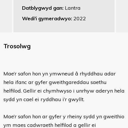
Datblygwyd gan:
Lantra
Wedi'i gymeradwyo:
2022
Trosolwg
Mae’r safon hon yn ymwneud â rhyddhau adar
hela ifanc ar gyfer gweithgareddau saethu
helfilod. Gellir ei chymhwyso i unrhyw aderyn hela
sydd yn cael ei ryddhau i’r gwyllt.
Mae’r safon hon ar gyfer y rheiny sydd yn gweithio
ym maes cadwraeth helfilod a gellir ei