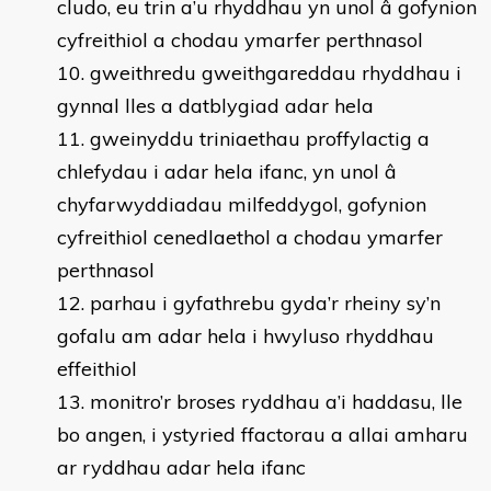
cludo, eu trin a’u rhyddhau yn unol â gofynion
cyfreithiol a chodau ymarfer perthnasol
gweithredu gweithgareddau rhyddhau i
gynnal lles a datblygiad adar hela
gweinyddu triniaethau proffylactig a
chlefydau i adar hela ifanc, yn unol â
chyfarwyddiadau milfeddygol, gofynion
cyfreithiol cenedlaethol a chodau ymarfer
perthnasol
parhau i gyfathrebu gyda’r rheiny sy’n
gofalu am adar hela i hwyluso rhyddhau
effeithiol
monitro’r broses ryddhau a’i haddasu, lle
bo angen, i ystyried ffactorau a allai amharu
ar ryddhau adar hela ifanc