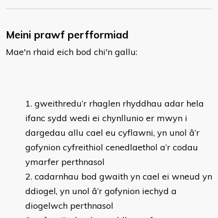
Meini prawf perfformiad
Mae'n rhaid eich bod chi'n gallu:
gweithredu’r rhaglen rhyddhau adar hela
ifanc sydd wedi ei chynllunio er mwyn i
dargedau allu cael eu cyflawni, yn unol â’r
gofynion cyfreithiol cenedlaethol a’r codau
ymarfer perthnasol
cadarnhau bod gwaith yn cael ei wneud yn
ddiogel, yn unol â’r gofynion iechyd a
diogelwch perthnasol