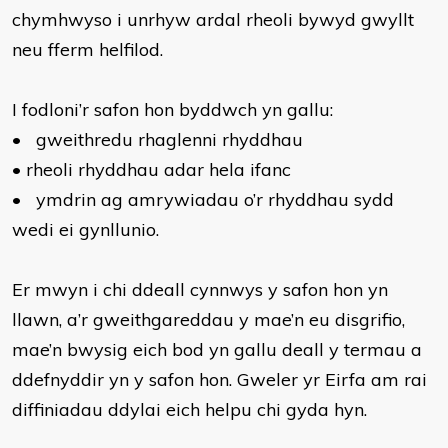
chymhwyso i unrhyw ardal rheoli bywyd gwyllt
neu fferm helfilod.
I fodloni’r safon hon byddwch yn gallu:
•
gweithredu rhaglenni rhyddhau
•
rheoli rhyddhau adar hela ifanc
•
ymdrin ag amrywiadau o’r rhyddhau sydd
wedi ei gynllunio.
Er mwyn i chi ddeall cynnwys y safon hon yn
llawn, a’r gweithgareddau y mae’n eu disgrifio,
mae’n bwysig eich bod yn gallu deall y termau a
ddefnyddir yn y safon hon. Gweler yr Eirfa am rai
diffiniadau ddylai eich helpu chi gyda hyn.