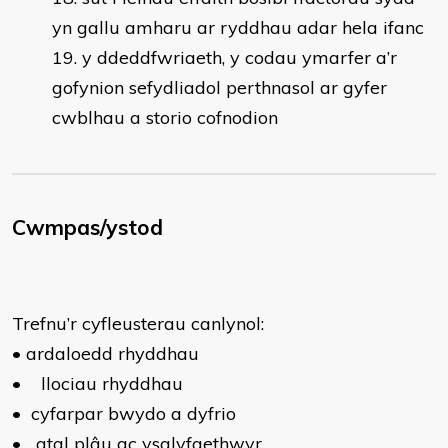
yn gallu amharu ar ryddhau adar hela ifanc
y ddeddfwriaeth, y codau ymarfer a’r
gofynion sefydliadol perthnasol ar gyfer
cwblhau a storio cofnodion
Cwmpas/ystod
Trefnu’r cyfleusterau canlynol:
•
ardaloedd rhyddhau
•
llociau rhyddhau
•
cyfarpar bwydo a dyfrio
•
atal plâu ac ysglyfaethwyr