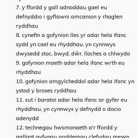
y ffordd y gall adnoddau gael eu
defnyddio i gyflawni amcanion y rhaglen
ryddhau
cynefin a gofynion lles yr adar hela ifanc
sydd yn cael eu rhyddhau, yn cynnwys
dwysedd stoc, bwyd, dŵr, lloches a chlwydo
gofynion maeth adar hela ifanc wrth eu
rhyddhau
gofynion amgylcheddol adar hela ifanc yn
ystod y broses ryddhau
sut i baratoi adar hela ifanc ar gyfer eu
rhyddhau, yn cynnwys y defnydd o docio
adenydd
technegau hwsmonaeth a'r ffordd y
gallant gyfyngu problemau clefydau mewn