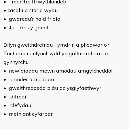
•
monitro ffrwythlondeb
•
casglu a storio wyau
•
gwaredu’r haid fridio
•
stoc dros y gaeaf
Dilyn gweithdrefnau i ymdrin â phedwar o’r
ffactorau canlynol sydd yn gallu amharu ar
gynhyrchu:
•
newidiadau mewn amodau amgylcheddol
•
prinder adnoddau
•
gweithredoedd plâu ac ysglyfaethwyr
•
difrodi
•
clefydau
•
methiant cyfarpar