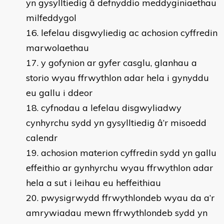
yn gysylltiedig â defnyddio meddyginiaethau
milfeddygol
lefelau disgwyliedig ac achosion cyffredin
marwolaethau
y gofynion ar gyfer casglu, glanhau a
storio wyau ffrwythlon adar hela i gynyddu
eu gallu i ddeor
cyfnodau a lefelau disgwyliadwy
cynhyrchu sydd yn gysylltiedig â’r misoedd
calendr
achosion materion cyffredin sydd yn gallu
effeithio ar gynhyrchu wyau ffrwythlon adar
hela a sut i leihau eu heffeithiau
pwysigrwydd ffrwythlondeb wyau da a’r
amrywiadau mewn ffrwythlondeb sydd yn