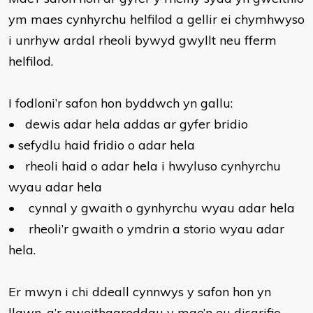
ym maes cynhyrchu helfilod a gellir ei chymhwyso
i unrhyw ardal rheoli bywyd gwyllt neu fferm
helfilod.
I fodloni’r safon hon byddwch yn gallu:
•
dewis adar hela addas ar gyfer bridio
•
sefydlu haid fridio o adar hela
•
rheoli haid o adar hela i hwyluso cynhyrchu
wyau adar hela
•
cynnal y gwaith o gynhyrchu wyau adar hela
•
rheoli’r gwaith o ymdrin a storio wyau adar
hela.
Er mwyn i chi ddeall cynnwys y safon hon yn
llawn, a’r gweithgareddau y mae’n eu disgrifio,