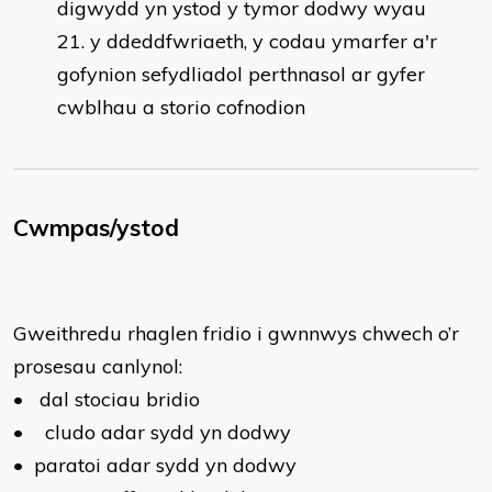
digwydd yn ystod y tymor dodwy wyau
y ddeddfwriaeth, y codau ymarfer a'r
gofynion sefydliadol perthnasol ar gyfer
cwblhau a storio cofnodion
Cwmpas/ystod
Gweithredu rhaglen fridio i gwnnwys chwech o’r
prosesau canlynol:
•
dal stociau bridio
•
cludo adar sydd yn dodwy
•
paratoi adar sydd yn dodwy