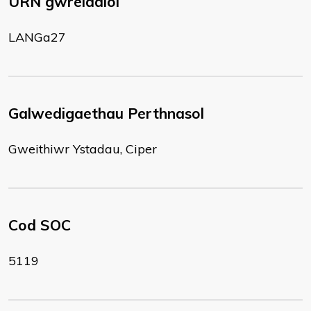
URN gwreiddiol
LANGa27
Galwedigaethau Perthnasol
Gweithiwr Ystadau, Ciper
Cod SOC
5119