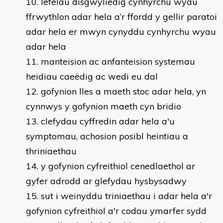
lefelau disgwyliedig cynhyrchu wyau
ffrwythlon adar hela a’r ffordd y gellir paratoi
adar hela er mwyn cynyddu cynhyrchu wyau
adar hela
manteision ac anfanteision systemau
heidiau caeëdig ac wedi eu dal
gofynion lles a maeth stoc adar hela, yn
cynnwys y gofynion maeth cyn bridio
clefydau cyffredin adar hela a'u
symptomau, achosion posibl heintiau a
thriniaethau
y gofynion cyfreithiol cenedlaethol ar
gyfer adrodd ar glefydau hysbysadwy
sut i weinyddu triniaethau i adar hela a'r
gofynion cyfreithiol a'r codau ymarfer sydd