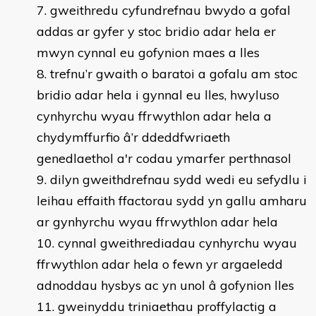
gweithredu cyfundrefnau bwydo a gofal
addas ar gyfer y stoc bridio adar hela er
mwyn cynnal eu gofynion maes a lles
trefnu’r gwaith o baratoi a gofalu am stoc
bridio adar hela i gynnal eu lles, hwyluso
cynhyrchu wyau ffrwythlon adar hela a
chydymffurfio â’r ddeddfwriaeth
genedlaethol a'r codau ymarfer perthnasol
dilyn gweithdrefnau sydd wedi eu sefydlu i
leihau effaith ffactorau sydd yn gallu amharu
ar gynhyrchu wyau ffrwythlon adar hela
cynnal gweithrediadau cynhyrchu wyau
ffrwythlon adar hela o fewn yr argaeledd
adnoddau hysbys ac yn unol â gofynion lles
gweinyddu triniaethau proffylactig a