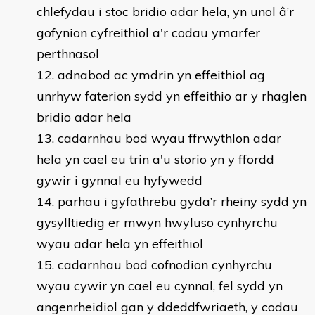
chlefydau i stoc bridio adar hela, yn unol â’r
gofynion cyfreithiol a'r codau ymarfer
perthnasol
adnabod ac ymdrin yn effeithiol ag
unrhyw faterion sydd yn effeithio ar y rhaglen
bridio adar hela
cadarnhau bod wyau ffrwythlon adar
hela yn cael eu trin a'u storio yn y ffordd
gywir i gynnal eu hyfywedd
parhau i gyfathrebu gyda’r rheiny sydd yn
gysylltiedig er mwyn hwyluso cynhyrchu
wyau adar hela yn effeithiol
cadarnhau bod cofnodion cynhyrchu
wyau cywir yn cael eu cynnal, fel sydd yn
angenrheidiol gan y ddeddfwriaeth, y codau