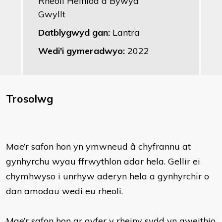
Rheoli Helfilod a Bywyd
Gwyllt
Datblygwyd gan:
Lantra
Wedi'i gymeradwyo:
2022
Trosolwg
Mae’r safon hon yn ymwneud â chyfrannu at
gynhyrchu wyau ffrwythlon adar hela. Gellir ei
chymhwyso i unrhyw aderyn hela a gynhyrchir o
dan amodau wedi eu rheoli.
Mae’r safon hon ar gyfer y rheiny sydd yn gweithio