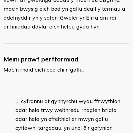
mae’n bwysig eich bod yn gallu deall y termau a
ddefnyddir yn y safon. Gweler yr Eirfa am rai
diffiniadau ddylai eich helpu gyda hyn.
Meini prawf perfformiad
Mae'n rhaid eich bod chi'n gallu:
cyfrannu at gynhyrchu wyau ffrwythlon
adar hela trwy weithredu rhaglen bridio
adar hela yn effeithiol er mwyn gallu
cyflawni targedau, yn unol â’r gofynion