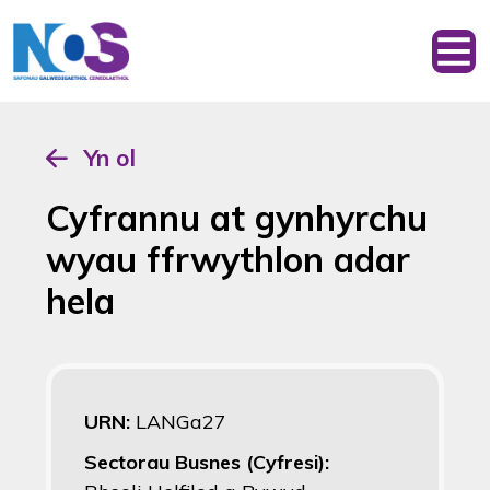
Yn ol
Cyfrannu at gynhyrchu
wyau ffrwythlon adar
hela
URN:
LANGa27
Sectorau Busnes (Cyfresi):