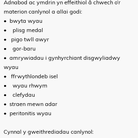
Adnabod ac ymdrin yn effeithiol â chwech o’r
materion canlynol a allai godi:
•
bwyta wyau
•
plisg medal
•
pigo twll awyr
•
gor-baru
•
amrywiadau i gynhyrchiant disgwyliadwy
wyau
•
ffrwythlondeb isel
•
wyau rhwym
•
clefydau
•
straen mewn adar
•
peritonitis wyau
Cynnal y gweithrediadau canlynol: