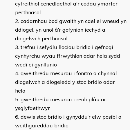
cyfreithiol cenedlaethol a'r codau ymarfer
perthnasol
cadarnhau bod gwaith yn cael ei wneud yn
ddiogel, yn unol â’r gofynion iechyd a
diogelwch perthnasol
trefnu i sefydlu llociau bridio i gefnogi
cynhyrchu wyau ffrwythlon adar hela sydd
wedi ei gynllunio
gweithredu mesurau i fonitro a chynnal
diogelwch a diogeledd y stoc bridio adar
hela
gweithredu mesurau i reoli plâu ac
ysglyfaethwyr
dewis stoc bridio i gynyddu’r elw posibl o
weithgareddau bridio