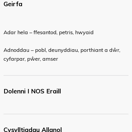
Geirfa
Adar hela – ffesantod, petris, hwyaid
Adnoddau – pobl, deunyddiau, porthiant a dŵr,
cyfarpar, pŵer, amser
Dolenni I NOS Eraill
Cysylltiadau Allanol