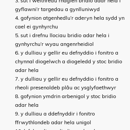
sut i weithredu rhaglen bridio adar hela i
gyflawni’r targedau a gynlluniwyd
gofynion atgenhedlu’r aderyn hela sydd yn
cael ei gynhyrchu
sut i drefnu llociau bridio adar hela i
gynhyrchu’r wyau angenrheidiol
y dulliau y gellir eu defnyddio i fonitro a
chynnal diogelwch a diogeledd y stoc bridio
adar hela
y dulliau y gellir eu defnyddio i fonitro a
rheoli presenoldeb plâu ac ysglyfaethwyr
gofynion ymdrin arbenigol y stoc bridio
adar hela
y dulliau a ddefnyddir i fonitro
ffrwythlondeb adar hela unigol