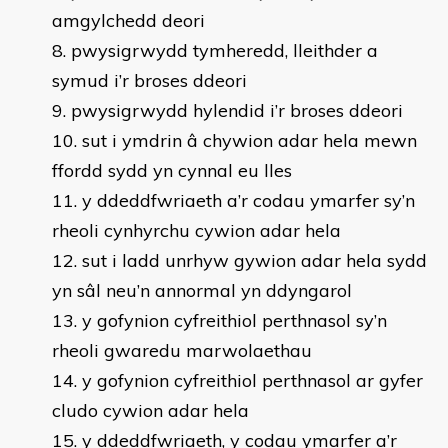
amgylchedd deori
pwysigrwydd tymheredd, lleithder a
symud i’r broses ddeori
pwysigrwydd hylendid i’r broses ddeori
sut i ymdrin â chywion adar hela mewn
ffordd sydd yn cynnal eu lles
y ddeddfwriaeth a’r codau ymarfer sy’n
rheoli cynhyrchu cywion adar hela
sut i ladd unrhyw gywion adar hela sydd
yn sâl neu’n annormal yn ddyngarol
y gofynion cyfreithiol perthnasol sy’n
rheoli gwaredu marwolaethau
y gofynion cyfreithiol perthnasol ar gyfer
cludo cywion adar hela
y ddeddfwriaeth, y codau ymarfer a’r