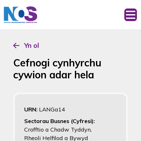
Yn ol
Cefnogi cynhyrchu
cywion adar hela
URN:
LANGa14
Sectorau Busnes (Cyfresi):
Crofftio a Chadw Tyddyn,
Rheoli Helfilod a Bywyd