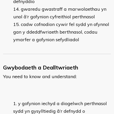
defnyddio
gwaredu gwastraff a marwolaethau yn
unol â’r gofynion cyfreithiol perthnasol
cadw cofnodion cywir fel sydd yn ofynnol
gan y ddeddfwriaeth berthnasol, codau
ymarfer a gofynion sefydliadol
Gwybodaeth a Dealltwriaeth
You need to know and understand:
y gofynion iechyd a diogelwch perthnasol
sydd yn gysylltiedig â’r defnydd o