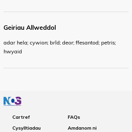
Geiriau Allweddol
adar hela; cywion; brîd; deor; ffesantod; petris;
hwyaid
Cartref
FAQs
Cysylltiadau
Amdanom ni