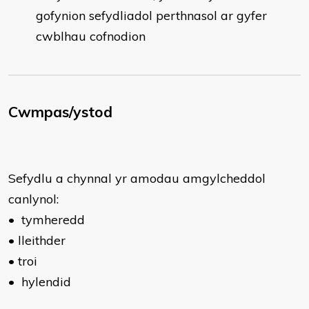
gofynion sefydliadol perthnasol ar gyfer
cwblhau cofnodion
Cwmpas/ystod
Sefydlu a chynnal yr amodau amgylcheddol
canlynol:
•
tymheredd
•
lleithder
•
troi
•
hylendid