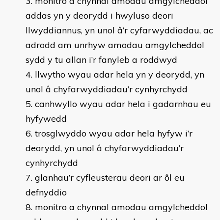
monitro a chynnal amodau amgylcheddol
addas yn y deorydd i hwyluso deori
llwyddiannus, yn unol â’r cyfarwyddiadau, ac
adrodd am unrhyw amodau amgylcheddol
sydd y tu allan i’r fanyleb a roddwyd
llwytho wyau adar hela yn y deorydd, yn
unol â chyfarwyddiadau’r cynhyrchydd
canhwyllo wyau adar hela i gadarnhau eu
hyfywedd
trosglwyddo wyau adar hela hyfyw i’r
deorydd, yn unol â chyfarwyddiadau’r
cynhyrchydd
glanhau’r cyfleusterau deori ar ôl eu
defnyddio
monitro a chynnal amodau amgylcheddol