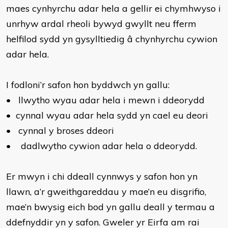
maes cynhyrchu adar hela a gellir ei chymhwyso i
unrhyw ardal rheoli bywyd gwyllt neu fferm
helfilod sydd yn gysylltiedig â chynhyrchu cywion
adar hela.
I fodloni’r safon hon byddwch yn gallu:
•
llwytho wyau adar hela i mewn i ddeorydd
•
cynnal wyau adar hela sydd yn cael eu deori
•
cynnal y broses ddeori
•
dadlwytho cywion adar hela o ddeorydd.
Er mwyn i chi ddeall cynnwys y safon hon yn
llawn, a’r gweithgareddau y mae’n eu disgrifio,
mae’n bwysig eich bod yn gallu deall y termau a
ddefnyddir yn y safon. Gweler yr Eirfa am rai