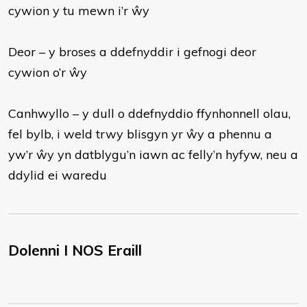
cywion y tu mewn i’r ŵy
Deor – y broses a ddefnyddir i gefnogi deor
cywion o’r ŵy
Canhwyllo – y dull o ddefnyddio ffynhonnell olau,
fel bylb, i weld trwy blisgyn yr ŵy a phennu a
yw’r ŵy yn datblygu’n iawn ac felly’n hyfyw, neu a
ddylid ei waredu
Dolenni I NOS Eraill