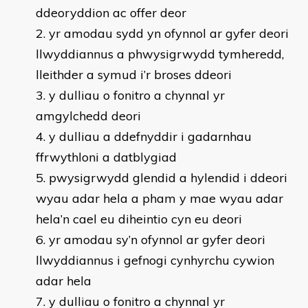
ddeoryddion ac offer deor
yr amodau sydd yn ofynnol ar gyfer deori
llwyddiannus a phwysigrwydd tymheredd,
lleithder a symud i’r broses ddeori
y dulliau o fonitro a chynnal yr
amgylchedd deori
y dulliau a ddefnyddir i gadarnhau
ffrwythloni a datblygiad
pwysigrwydd glendid a hylendid i ddeori
wyau adar hela a pham y mae wyau adar
hela’n cael eu diheintio cyn eu deori
yr amodau sy’n ofynnol ar gyfer deori
llwyddiannus i gefnogi cynhyrchu cywion
adar hela
y dulliau o fonitro a chynnal yr