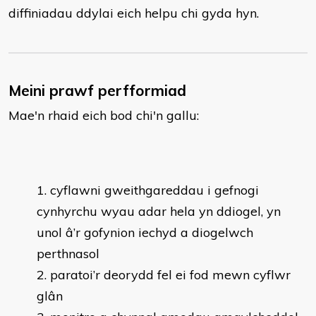
diffiniadau ddylai eich helpu chi gyda hyn.
Meini prawf perfformiad
Mae'n rhaid eich bod chi'n gallu:
cyflawni gweithgareddau i gefnogi
cynhyrchu wyau adar hela yn ddiogel, yn
unol â’r gofynion iechyd a diogelwch
perthnasol
paratoi’r deorydd fel ei fod mewn cyflwr
glân