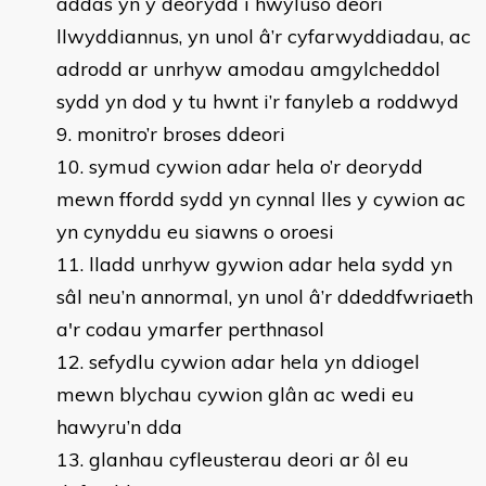
addas yn y deorydd i hwyluso deori
llwyddiannus, yn unol â’r cyfarwyddiadau, ac
adrodd ar unrhyw amodau amgylcheddol
sydd yn dod y tu hwnt i’r fanyleb a roddwyd
monitro’r broses ddeori
symud cywion adar hela o’r deorydd
mewn ffordd sydd yn cynnal lles y cywion ac
yn cynyddu eu siawns o oroesi
lladd unrhyw gywion adar hela sydd yn
sâl neu’n annormal, yn unol â’r ddeddfwriaeth
a'r codau ymarfer perthnasol
sefydlu cywion adar hela yn ddiogel
mewn blychau cywion glân ac wedi eu
hawyru’n dda
glanhau cyfleusterau deori ar ôl eu