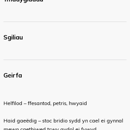
Sgiliau
Geirfa
Helfilod – ffesantod, petris, hwyaid
Haid gaeëdig – stoc bridio sydd yn cael ei gynnal
mewn caethiwed trwy gydol ei fywyd