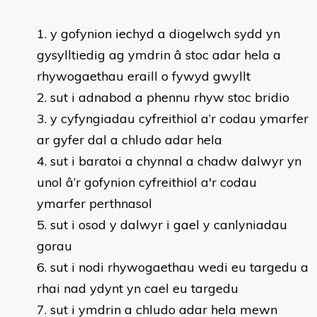
y gofynion iechyd a diogelwch sydd yn
gysylltiedig ag ymdrin â stoc adar hela a
rhywogaethau eraill o fywyd gwyllt
sut i adnabod a phennu rhyw stoc bridio
y cyfyngiadau cyfreithiol a’r codau ymarfer
ar gyfer dal a chludo adar hela
sut i baratoi a chynnal a chadw dalwyr yn
unol â’r gofynion cyfreithiol a'r codau
ymarfer perthnasol
sut i osod y dalwyr i gael y canlyniadau
gorau
sut i nodi rhywogaethau wedi eu targedu a
rhai nad ydynt yn cael eu targedu
sut i ymdrin a chludo adar hela mewn