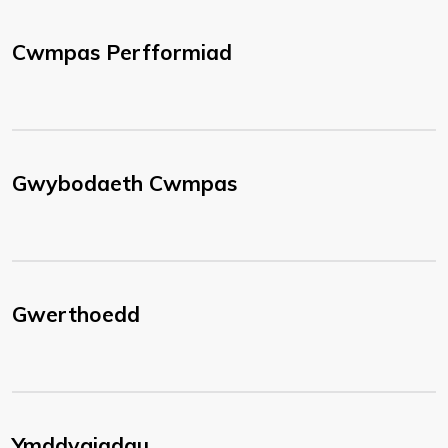
Cwmpas Perfformiad
Gwybodaeth Cwmpas
Gwerthoedd
Ymddygiadau