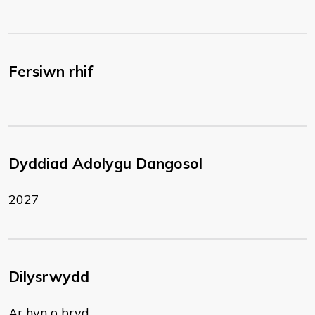
Fersiwn rhif
Dyddiad Adolygu Dangosol
2027
Dilysrwydd
Ar hyn o bryd