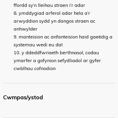
ffordd sy’n lleihau straen i’r adar
ymddygiad arferol adar hela a’r
arwyddion sydd yn dangos straen ac
anhwylder
manteision ac anfanteision haid gaeëdig a
systemau wedi eu dal
y ddeddfwriaeth berthnasol, codau
ymarfer a gofynion sefydliadol ar gyfer
cwblhau cofnodion
Cwmpas/ystod