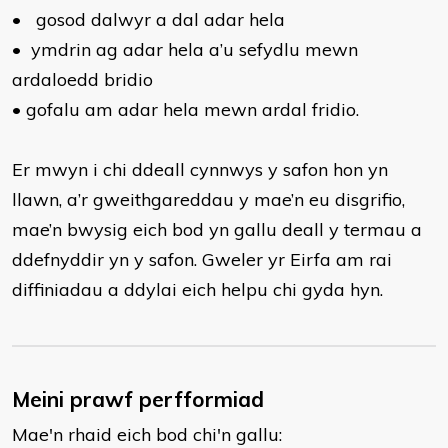
•
gosod dalwyr a dal adar hela
•
ymdrin ag adar hela a’u sefydlu mewn
ardaloedd bridio
•
gofalu am adar hela mewn ardal fridio.
Er mwyn i chi ddeall cynnwys y safon hon yn
llawn, a’r gweithgareddau y mae’n eu disgrifio,
mae’n bwysig eich bod yn gallu deall y termau a
ddefnyddir yn y safon. Gweler yr Eirfa am rai
diffiniadau a ddylai eich helpu chi gyda hyn.
Meini prawf perfformiad
Mae'n rhaid eich bod chi'n gallu: