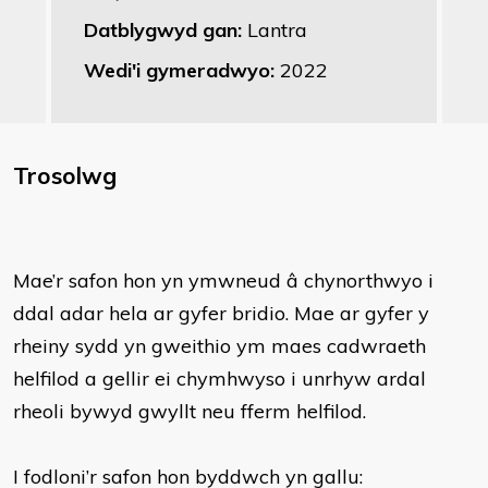
Datblygwyd gan:
Lantra
Wedi'i gymeradwyo:
2022
Trosolwg
Mae’r safon hon yn ymwneud â chynorthwyo i
ddal adar hela ar gyfer bridio. Mae ar gyfer y
rheiny sydd yn gweithio ym maes cadwraeth
helfilod a gellir ei chymhwyso i unrhyw ardal
rheoli bywyd gwyllt neu fferm helfilod.
I fodloni’r safon hon byddwch yn gallu: