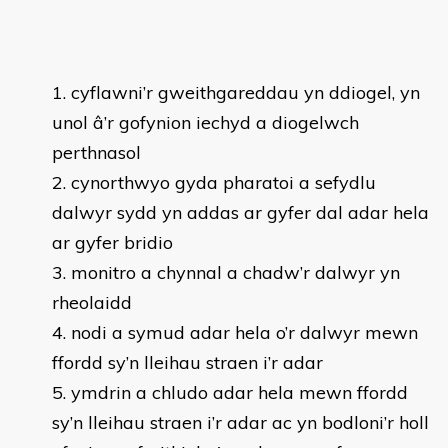
cyflawni’r gweithgareddau yn ddiogel, yn
unol â’r gofynion iechyd a diogelwch
perthnasol
cynorthwyo gyda pharatoi a sefydlu
dalwyr sydd yn addas ar gyfer dal adar hela
ar gyfer bridio
monitro a chynnal a chadw’r dalwyr yn
rheolaidd
nodi a symud adar hela o’r dalwyr mewn
ffordd sy’n lleihau straen i’r adar
ymdrin a chludo adar hela mewn ffordd
sy’n lleihau straen i’r adar ac yn bodloni’r holl