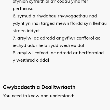
ofynion cyfreithiol a'r codau ymarfer
perthnasol
symud a rhyddhau rhywogaethau nad
ydynt yn rhai targed mewn ffordd sy’n lleihau
straen iddynt
arsylwi ac adrodd ar gyflwr corfforol ac
iechyd adar hela sydd wedi eu dal
arsylwi, cofnodi ac adrodd ar berfformiad
y weithred o ddal
Gwybodaeth a Dealltwriaeth
You need to know and understand: