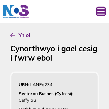
Yn ol
Cynorthwyo i gael cesig
i fwrw ebol
URN:
LANEq234
Sectorau Busnes (Cyfresi):
Ceffylau