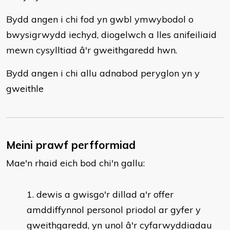
Bydd angen i chi fod yn gwbl ymwybodol o
bwysigrwydd iechyd, diogelwch a lles anifeiliaid
mewn cysylltiad â'r gweithgaredd hwn.
Bydd angen i chi allu adnabod peryglon yn y
gweithle
Meini prawf perfformiad
Mae'n rhaid eich bod chi'n gallu:
dewis a gwisgo'r dillad a'r offer
amddiffynnol personol priodol ar gyfer y
gweithgaredd, yn unol â'r cyfarwyddiadau