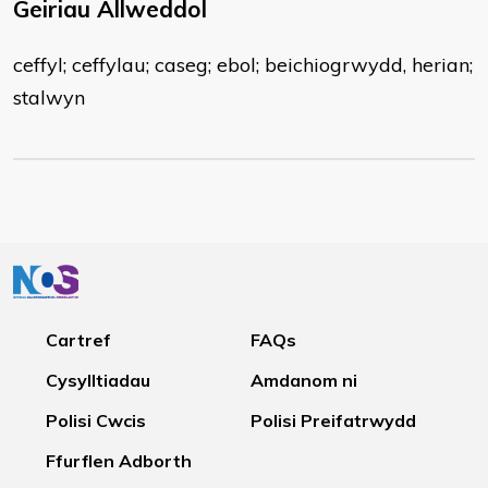
Geiriau Allweddol
ceffyl; ceffylau; caseg; ebol; beichiogrwydd, herian;
stalwyn
Cartref
FAQs
Cysylltiadau
Amdanom ni
Polisi Cwcis
Polisi Preifatrwydd
Ffurflen Adborth