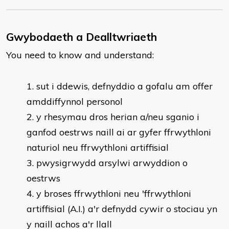
Gwybodaeth a Dealltwriaeth
You need to know and understand:
sut i ddewis, defnyddio a gofalu am offer
amddiffynnol personol
y rhesymau dros herian a/neu sganio i
ganfod oestrws naill ai ar gyfer ffrwythloni
naturiol neu ffrwythloni artiffisial
pwysigrwydd arsylwi arwyddion o
oestrws
y broses ffrwythloni neu 'ffrwythloni
artiffisial (A.I.) a'r defnydd cywir o stociau yn
y naill achos a'r llall