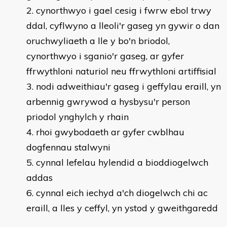
cynorthwyo i gael cesig i fwrw ebol trwy
ddal, cyflwyno a lleoli'r gaseg yn gywir o dan
oruchwyliaeth a lle y bo'n briodol,
cynorthwyo i sganio'r gaseg, ar gyfer
ffrwythloni naturiol neu ffrwythloni artiffisial
nodi adweithiau'r gaseg i geffylau eraill, yn
arbennig gwrywod a hysbysu'r person
priodol ynghylch y rhain
rhoi gwybodaeth ar gyfer cwblhau
dogfennau stalwyni
cynnal lefelau hylendid a bioddiogelwch
addas
cynnal eich iechyd a'ch diogelwch chi ac
eraill, a lles y ceffyl, yn ystod y gweithgaredd