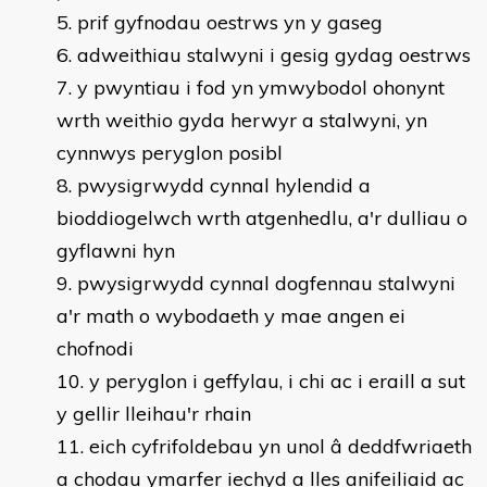
prif gyfnodau oestrws yn y gaseg
adweithiau stalwyni i gesig gydag oestrws
y pwyntiau i fod yn ymwybodol ohonynt
wrth weithio gyda herwyr a stalwyni, yn
cynnwys peryglon posibl
pwysigrwydd cynnal hylendid a
bioddiogelwch wrth atgenhedlu, a'r dulliau o
gyflawni hyn
pwysigrwydd cynnal dogfennau stalwyni
a'r math o wybodaeth y mae angen ei
chofnodi
y peryglon i geffylau, i chi ac i eraill a sut
y gellir lleihau'r rhain
eich cyfrifoldebau yn unol â deddfwriaeth
a chodau ymarfer iechyd a lles anifeiliaid ac