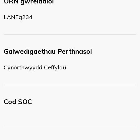
URN gwreiddiol
LANEq234
Galwedigaethau Perthnasol
Cynorthwyydd Ceffylau
Cod SOC