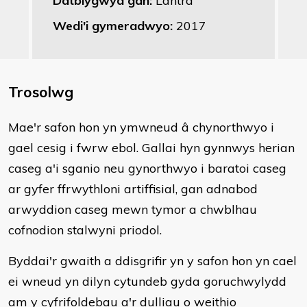
Datblygwyd gan:
Lantra
Wedi'i gymeradwyo:
2017
Trosolwg
Mae'r safon hon yn ymwneud â chynorthwyo i
gael cesig i fwrw ebol. Gallai hyn gynnwys herian
caseg a'i sganio neu gynorthwyo i baratoi caseg
ar gyfer ffrwythloni artiffisial, gan adnabod
arwyddion caseg mewn tymor a chwblhau
cofnodion stalwyni priodol.
Byddai'r gwaith a ddisgrifir yn y safon hon yn cael
ei wneud yn dilyn cytundeb gyda goruchwylydd
am y cyfrifoldebau a'r dulliau o weithio