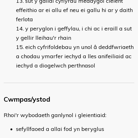
sut y gallai cyflyrau meddygol cleient
effeithio ar ei allu ef neu ei gallu hi ar y daith
ferlota
y peryglon i geffylau, i chi ac i eraill a sut
y gellir lleihau'r rhain
eich cyfrifoldebau yn unol â deddfwriaeth
a chodau ymarfer iechyd a lles anifeiliaid ac
iechyd a diogelwch perthnasol
Cwmpas/ystod
Rhoi'r wybodaeth ganlynol i gleientiaid:
sefyllfaoed a allai fod yn beryglus