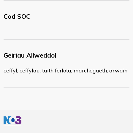
Cod SOC
Geiriau Allweddol
ceffyl; ceffylau; taith ferlota; marchogaeth; arwain