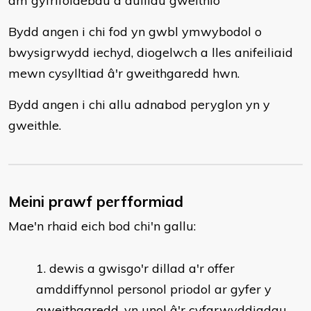
am gyfrifoldebau a dulliau gweithio
Bydd angen i chi fod yn gwbl ymwybodol o
bwysigrwydd iechyd, diogelwch a lles anifeiliaid
mewn cysylltiad â'r gweithgaredd hwn.
Bydd angen i chi allu adnabod peryglon yn y
gweithle.
Meini prawf perfformiad
Mae'n rhaid eich bod chi'n gallu:
dewis a gwisgo'r dillad a'r offer
amddiffynnol personol priodol ar gyfer y
gweithgaredd, yn unol â'r cyfarwyddiadau