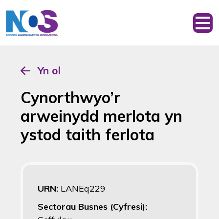
Yn ol
Cynorthwyo’r
arweinydd merlota yn
ystod taith ferlota
URN:
LANEq229
Sectorau Busnes (Cyfresi):