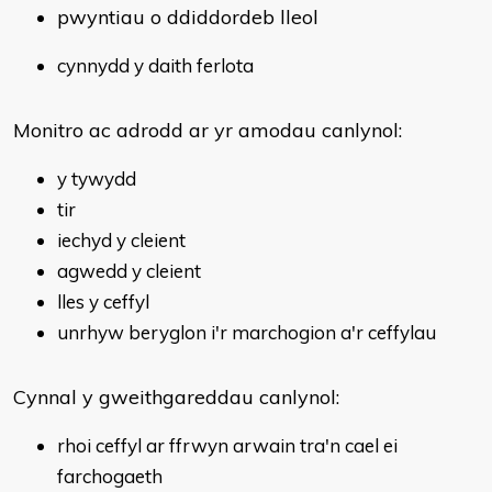
pwyntiau o ddiddordeb lleol
cynnydd y daith ferlota
Monitro ac adrodd ar yr amodau canlynol:
y tywydd
tir
iechyd y cleient
agwedd y cleient
lles y ceffyl
unrhyw beryglon i'r marchogion a'r ceffylau
Cynnal y gweithgareddau canlynol:
rhoi ceffyl ar ffrwyn arwain tra'n cael ei
farchogaeth