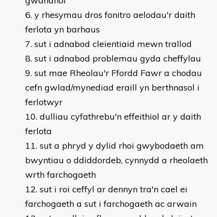
gwahanol
y rhesymau dros fonitro aelodau'r daith
ferlota yn barhaus
sut i adnabod cleientiaid mewn trallod
sut i adnabod problemau gyda cheffylau
sut mae Rheolau'r Ffordd Fawr a chodau
cefn gwlad/mynediad eraill yn berthnasol i
ferlotwyr
dulliau cyfathrebu'n effeithiol ar y daith
ferlota
sut a phryd y dylid rhoi gwybodaeth am
bwyntiau o ddiddordeb, cynnydd a rheolaeth
wrth farchogaeth
sut i roi ceffyl ar dennyn tra'n cael ei
farchogaeth a sut i farchogaeth ac arwain