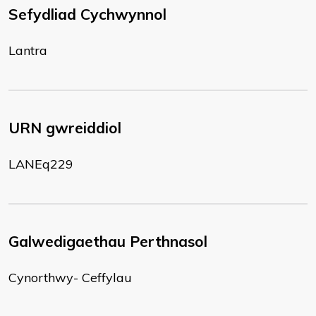
Sefydliad Cychwynnol
Lantra
URN gwreiddiol
LANEq229
Galwedigaethau Perthnasol
Cynorthwy- Ceffylau