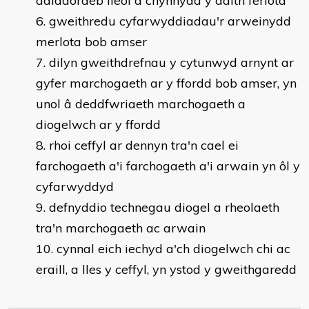
ddiddordeb lleol a chynnydd y daith ferlota
gweithredu cyfarwyddiadau'r arweinydd
merlota bob amser
dilyn gweithdrefnau y cytunwyd arnynt ar
gyfer marchogaeth ar y ffordd bob amser, yn
unol â deddfwriaeth marchogaeth a
diogelwch ar y ffordd
rhoi ceffyl ar dennyn tra'n cael ei
farchogaeth a'i farchogaeth a'i arwain yn ôl y
cyfarwyddyd
defnyddio technegau diogel a rheolaeth
tra'n marchogaeth ac arwain
cynnal eich iechyd a'ch diogelwch chi ac
eraill, a lles y ceffyl, yn ystod y gweithgaredd