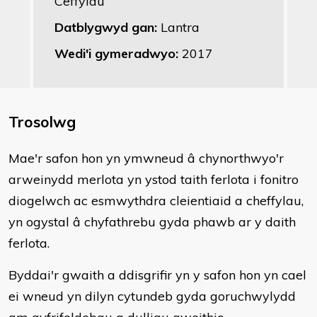
Ceffylau
Datblygwyd gan:
Lantra
Wedi'i gymeradwyo:
2017
Trosolwg
Mae'r safon hon yn ymwneud â chynorthwyo'r
arweinydd merlota yn ystod taith ferlota i fonitro
diogelwch ac esmwythdra cleientiaid a cheffylau,
yn ogystal â chyfathrebu gyda phawb ar y daith
ferlota.
Byddai'r gwaith a ddisgrifir yn y safon hon yn cael
ei wneud yn dilyn cytundeb gyda goruchwylydd