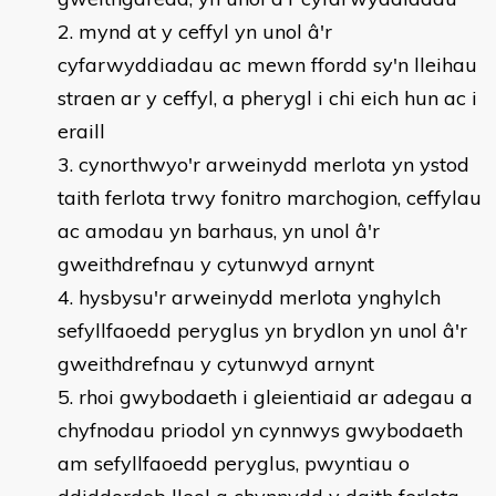
mynd at y ceffyl yn unol â'r
cyfarwyddiadau ac mewn ffordd sy'n lleihau
straen ar y ceffyl, a pherygl i chi eich hun ac i
eraill
cynorthwyo'r arweinydd merlota yn ystod
taith ferlota trwy fonitro marchogion, ceffylau
ac amodau yn barhaus, yn unol â'r
gweithdrefnau y cytunwyd arnynt
hysbysu'r arweinydd merlota ynghylch
sefyllfaoedd peryglus yn brydlon yn unol â'r
gweithdrefnau y cytunwyd arnynt
rhoi gwybodaeth i gleientiaid ar adegau a
chyfnodau priodol yn cynnwys gwybodaeth
am sefyllfaoedd peryglus, pwyntiau o