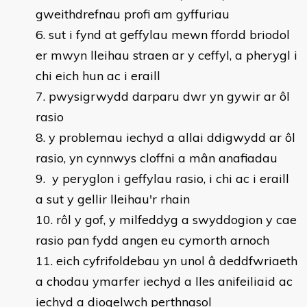
gweithdrefnau profi am gyffuriau
sut i fynd at geffylau mewn ffordd briodol
er mwyn lleihau straen ar y ceffyl, a pherygl i
chi eich hun ac i eraill
pwysigrwydd darparu dwr yn gywir ar ôl
rasio
y problemau iechyd a allai ddigwydd ar ôl
rasio, yn cynnwys cloffni a mân anafiadau
y peryglon i geffylau rasio, i chi ac i eraill
a sut y gellir lleihau'r rhain
rôl y gof, y milfeddyg a swyddogion y cae
rasio pan fydd angen eu cymorth arnoch
eich cyfrifoldebau yn unol â deddfwriaeth
a chodau ymarfer iechyd a lles anifeiliaid ac
iechyd a diogelwch perthnasol