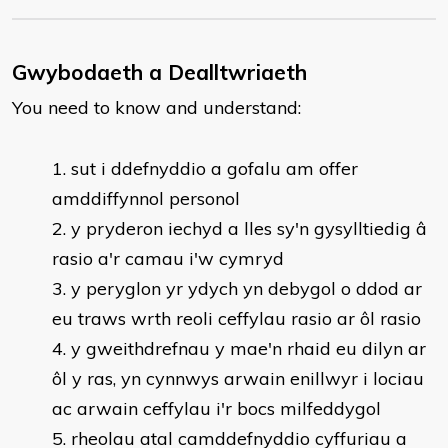
Gwybodaeth a Dealltwriaeth
You need to know and understand:
sut i ddefnyddio a gofalu am offer
amddiffynnol personol
y pryderon iechyd a lles sy'n gysylltiedig â
rasio a'r camau i'w cymryd
y peryglon yr ydych yn debygol o ddod ar
eu traws wrth reoli ceffylau rasio ar ôl rasio
y gweithdrefnau y mae'n rhaid eu dilyn ar
ôl y ras, yn cynnwys arwain enillwyr i lociau
ac arwain ceffylau i'r bocs milfeddygol
rheolau atal camddefnyddio cyffuriau a