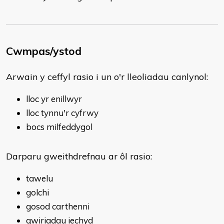
Cwmpas/ystod
Arwain y ceffyl rasio i un o'r lleoliadau canlynol:
lloc yr enillwyr
lloc tynnu'r cyfrwy
bocs milfeddygol
Darparu gweithdrefnau ar ôl rasio:
tawelu
golchi
gosod carthenni
gwiriadau iechyd