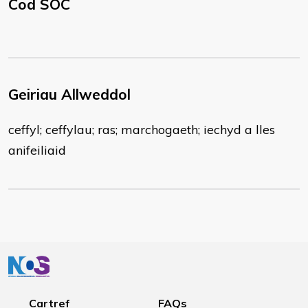
Cod SOC
Geiriau Allweddol
ceffyl; ceffylau; ras; marchogaeth; iechyd a lles
anifeiliaid
Cartref
FAQs