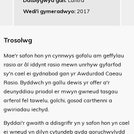
Datblygwyd gan:
Lantra
Wedi'i gymeradwyo:
2017
Trosolwg
Mae'r safon hon yn cynnwys gofalu am geffylau
rasio ar ôl iddynt rasio mewn unrhyw gyfarfod
sy'n cael ei gydnabod gan yr Awdurdod Caeau
Rasio. Byddwch yn gallu dewis yr offer a'r
deunyddiau priodol er mwyn gwneud tasgau
arferol fel tawelu, golchi, gosod carthenni a
gwiriadau iechyd.
Byddai'r gwaith a ddisgrifir yn y safon hon yn cael
ei wneud yn dilyn cytundeb gyda goruchwylydd