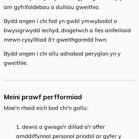
am gyfrifoldebau a dulliau gweithio.
Bydd angen i chi fod yn gwbl ymwybodol o
bwysigrwydd iechyd, diogelwch a lles anifeiliaid
mewn cysylltiad â'r gweithgaredd hwn.
Bydd angen i chi allu adnabod peryglon yn y
gweithle.
Meini prawf perfformiad
Mae'n rhaid eich bod chi'n gallu:
dewis a gwisgo'r dillad a'r offer
amddiffynnol personol priodol ar gyfer y