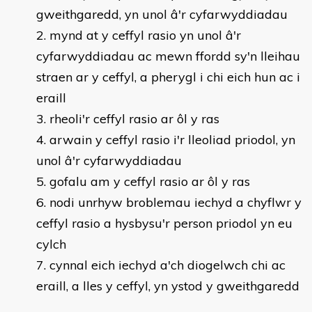
gweithgaredd, yn unol â'r cyfarwyddiadau
mynd at y ceffyl rasio yn unol â'r
cyfarwyddiadau ac mewn ffordd sy'n lleihau
straen ar y ceffyl, a pherygl i chi eich hun ac i
eraill
rheoli'r ceffyl rasio ar ôl y ras
arwain y ceffyl rasio i'r lleoliad priodol, yn
unol â'r cyfarwyddiadau
gofalu am y ceffyl rasio ar ôl y ras
nodi unrhyw broblemau iechyd a chyflwr y
ceffyl rasio a hysbysu'r person priodol yn eu
cylch
cynnal eich iechyd a'ch diogelwch chi ac
eraill, a lles y ceffyl, yn ystod y gweithgaredd