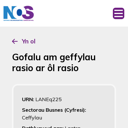
Yn ol
Gofalu am geffylau
rasio ar ôl rasio
URN:
LANEq225
Sectorau Busnes (Cyfresi):
Ceffylau