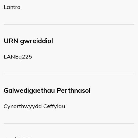
Lantra
URN gwreiddiol
LANEq225
Galwedigaethau Perthnasol
Cynorthwyydd Ceffylau