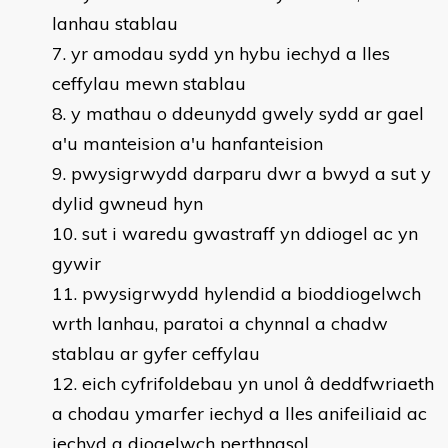
lanhau stablau
yr amodau sydd yn hybu iechyd a lles
ceffylau mewn stablau
y mathau o ddeunydd gwely sydd ar gael
a'u manteision a'u hanfanteision
pwysigrwydd darparu dwr a bwyd a sut y
dylid gwneud hyn
sut i waredu gwastraff yn ddiogel ac yn
gywir
pwysigrwydd hylendid a bioddiogelwch
wrth lanhau, paratoi a chynnal a chadw
stablau ar gyfer ceffylau
eich cyfrifoldebau yn unol â deddfwriaeth
a chodau ymarfer iechyd a lles anifeiliaid ac
iechyd a diogelwch perthnasol