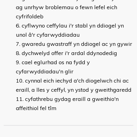
ag unrhyw broblemau o fewn lefel eich
cyfrifoldeb
cyflwyno ceffylau i'r stabl yn ddiogel yn
unol â'r cyfarwyddiadau
gwaredu gwastraff yn ddiogel ac yn gywir
dychwelyd offer i'r ardal ddynodedig
cael eglurhad os na fydd y
cyfarwyddiadau'n glir
cynnal eich iechyd a'ch diogelwch chi ac
eraill, a lles y ceffyl, yn ystod y gweithgaredd
cyfathrebu gydag eraill a gweithio'n
affeithiol fel tîm