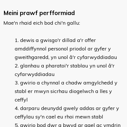
Meini prawf perfformiad
Mae'n rhaid eich bod chi'n gallu:
dewis a gwisgo'r dillad a'r offer
amddiffynnol personol priodol ar gyfer y
gweithgaredd, yn unol â'r cyfarwyddiadau
glanhau a pharatoi'r stablau yn unol â'r
cyfarwyddiadau
gwirio a chynnal a chadw amgylchedd y
stabl er mwyn sicrhau diogelwch a lles y
ceffyl
darparu deunydd gwely addas ar gyfer y
ceffylau sy'n cael eu rhoi mewn stabl
gwirio bod dwr a bwyd ar gael ac ymdrin