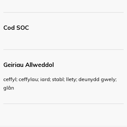
Cod SOC
Geiriau Allweddol
ceffyl; ceffylau; iard; stabl; llety; deunydd gwely;
glân