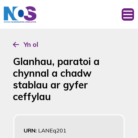
Yn ol
Glanhau, paratoi a
chynnal a chadw
stablau ar gyfer
ceffylau
URN:
LANEq201