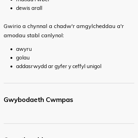
dewis arall
Gwirio a chynnal a chadw'r amgylcheddau a'r
amodau stabl canlynol:
awyru
golau
addasrwydd ar gyfer y ceffyl unigol
Gwybodaeth Cwmpas