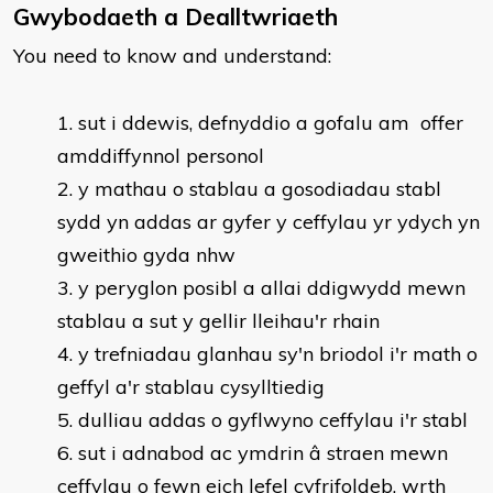
Gwybodaeth a Dealltwriaeth
You need to know and understand:
sut i ddewis, defnyddio a gofalu am offer
amddiffynnol personol
y mathau o stablau a gosodiadau stabl
sydd yn addas ar gyfer y ceffylau yr ydych yn
gweithio gyda nhw
y peryglon posibl a allai ddigwydd mewn
stablau a sut y gellir lleihau'r rhain
y trefniadau glanhau sy'n briodol i'r math o
geffyl a'r stablau cysylltiedig
dulliau addas o gyflwyno ceffylau i'r stabl
sut i adnabod ac ymdrin â straen mewn
ceffylau o fewn eich lefel cyfrifoldeb, wrth