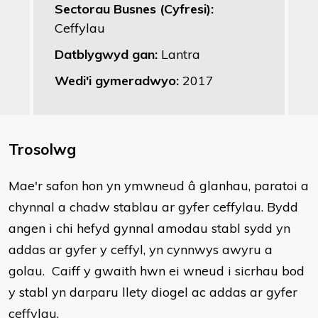
Sectorau Busnes (Cyfresi):
Ceffylau
Datblygwyd gan:
Lantra
Wedi'i gymeradwyo:
2017
Trosolwg
​Mae'r safon hon yn ymwneud â glanhau, paratoi a
chynnal a chadw stablau ar gyfer ceffylau. Bydd
angen i chi hefyd gynnal amodau stabl sydd yn
addas ar gyfer y ceffyl, yn cynnwys awyru a
golau. Caiff y gwaith hwn ei wneud i sicrhau bod
y stabl yn darparu llety diogel ac addas ar gyfer
ceffylau.