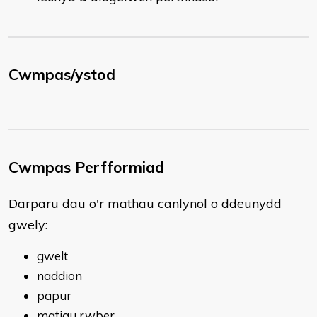
Cwmpas/ystod
Cwmpas Perfformiad
Darparu dau o'r mathau canlynol o ddeunydd
gwely:
gwelt
naddion
papur
matiau rwber