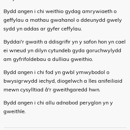
Bydd angen i chi weithio gydag amrywiaeth o
geffylau a mathau gwahanol o ddeunydd gwely
sydd yn addas ar gyfer ceffylau.
Byddai'r gwaith a ddisgrifir yn y safon hon yn cael
ei wneud yn dilyn cytundeb gyda goruchwylydd
am gyfrifoldebau a dulliau gweithio.
Bydd angen i chi fod yn gwbl ymwybodol o
bwysigrwydd iechyd, diogelwch a lles anifeiliaid
mewn cysylltiad â'r gweithgaredd hwn.
Bydd angen i chi allu adnabod peryglon yn y
gweithle.