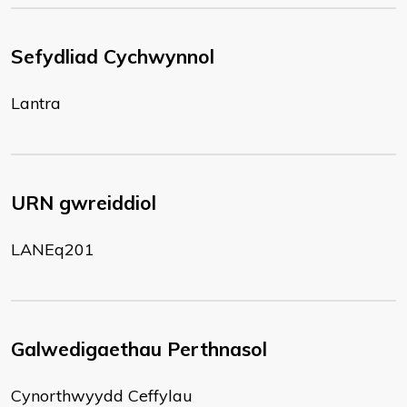
Sefydliad Cychwynnol
Lantra
URN gwreiddiol
LANEq201
Galwedigaethau Perthnasol
Cynorthwyydd Ceffylau