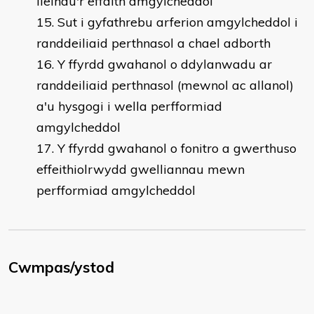
lleihau'r effaith amgylcheddol
Sut i gyfathrebu arferion amgylcheddol i
randdeiliaid perthnasol a chael adborth
Y ffyrdd gwahanol o ddylanwadu ar
randdeiliaid perthnasol (mewnol ac allanol)
a'u hysgogi i wella perfformiad
amgylcheddol
Y ffyrdd gwahanol o fonitro a gwerthuso
effeithiolrwydd gwelliannau mewn
perfformiad amgylcheddol
Cwmpas/ystod