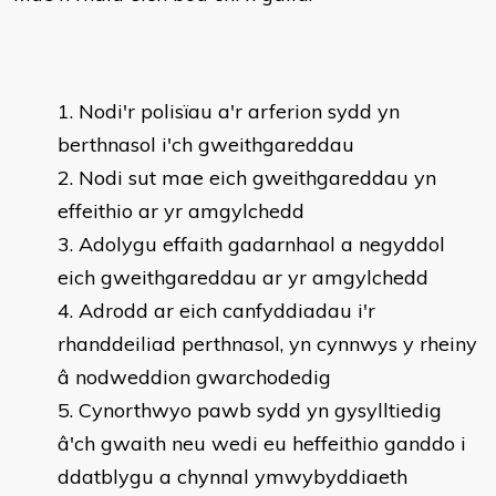
Nodi'r polisïau a'r arferion sydd yn
berthnasol i'ch gweithgareddau
Nodi sut mae eich gweithgareddau yn
effeithio ar yr amgylchedd
Adolygu effaith gadarnhaol a negyddol
eich gweithgareddau ar yr amgylchedd
Adrodd ar eich canfyddiadau i'r
rhanddeiliad perthnasol, yn cynnwys y rheiny
â nodweddion gwarchodedig
Cynorthwyo pawb sydd yn gysylltiedig
â'ch gwaith neu wedi eu heffeithio ganddo i
ddatblygu a chynnal ymwybyddiaeth