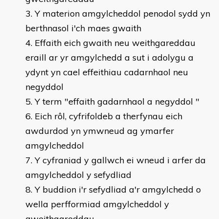
Y materion amgylcheddol penodol sydd yn
berthnasol i'ch maes gwaith
Effaith eich gwaith neu weithgareddau
eraill ar yr amgylchedd a sut i adolygu a
ydynt yn cael effeithiau cadarnhaol neu
negyddol
Y term "effaith gadarnhaol a negyddol "
Eich rôl, cyfrifoldeb a therfynau eich
awdurdod yn ymwneud ag ymarfer
amgylcheddol
Y cyfraniad y gallwch ei wneud i arfer da
amgylcheddol y sefydliad
Y buddion i'r sefydliad a'r amgylchedd o
wella perfformiad amgylcheddol y
gweithgareddau