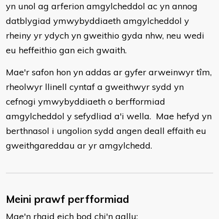
yn unol ag arferion amgylcheddol ac yn annog
datblygiad ymwybyddiaeth amgylcheddol y
rheiny yr ydych yn gweithio gyda nhw, neu wedi
eu heffeithio gan eich gwaith.
Mae'r safon hon yn addas ar gyfer arweinwyr tîm,
rheolwyr llinell cyntaf a gweithwyr sydd yn
cefnogi ymwybyddiaeth o berfformiad
amgylcheddol y sefydliad a'i wella. Mae hefyd yn
berthnasol i ungolion sydd angen deall effaith eu
gweithgareddau ar yr amgylchedd.
Meini prawf perfformiad
Mae'n rhaid eich bod chi'n gallu: