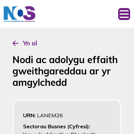
Yn ol
Nodi ac adolygu effaith
gweithgareddau ar yr
amgylchedd
URN:
LANEM26
Sectorau Busnes (Cyfresi):