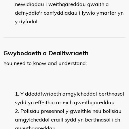
newidiadau i weithgareddau gwaith a
defnyddio'r canfyddiadau i lywio ymarfer yn
y dyfodol
Gwybodaeth a Dealltwriaeth
You need to know and understand:
Y ddeddfwriaeth amgylcheddol berthnasol
sydd yn effeithio ar eich gweithgareddau
Polisïau presennol y gweithle neu bolisïau
amgylcheddol eraill sydd yn berthnasol i'ch
gweithgareddau