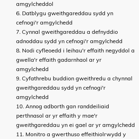
amgylcheddol
Datblygu gweithgareddau sydd yn
cefnogi'r amgylchedd
Cynnal gweithgareddau a defnyddio
adnoddau sydd yn cefnogi'r amgylchedd
Nodi cyfleoedd i leihau'r effaith negyddol a
gwella'r effaith gadarnhaol ar yr
amgylchedd
Cyfathrebu buddion gweithredu a chynnal
gweithgareddau sydd yn cefnogi'r
amgylchedd
Annog adborth gan randdeiliaid
perthnasol ar yr effaith y mae'r
gweithgareddau yn ei gael ar yr amgylchedd
Monitro a gwerthuso effeithiolrwydd y