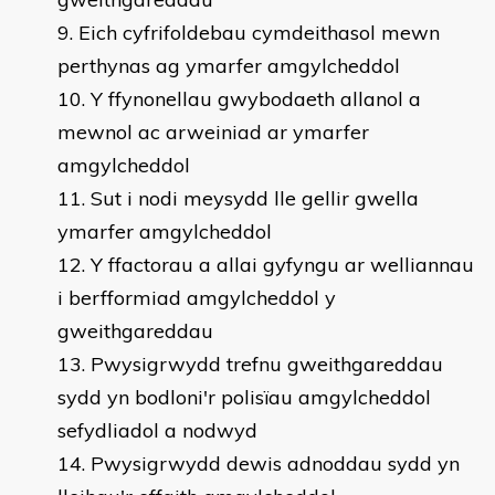
Eich cyfrifoldebau cymdeithasol mewn
perthynas ag ymarfer amgylcheddol
Y ffynonellau gwybodaeth allanol a
mewnol ac arweiniad ar ymarfer
amgylcheddol
Sut i nodi meysydd lle gellir gwella
ymarfer amgylcheddol
Y ffactorau a allai gyfyngu ar welliannau
i berfformiad amgylcheddol y
gweithgareddau
Pwysigrwydd trefnu gweithgareddau
sydd yn bodloni'r polisïau amgylcheddol
sefydliadol a nodwyd
Pwysigrwydd dewis adnoddau sydd yn