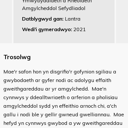
Ymwybyddiaeth a Rheolaeth
Amgylcheddol Sefydliadol
Datblygwyd gan:
Lantra
Wedi'i gymeradwyo:
2021
Trosolwg
​Mae'r safon hon yn disgrifio'r gofynion sgiliau a
gwybodaeth ar gyfer nodi ac adolygu effaith
gweithgareddau ar yr amgylchedd. Mae'n
cynnwys y ddealltwriaeth o arferion a pholisïau
amgylcheddol sydd yn effeithio arnoch chi, a'ch
gallu i nodi ble y gellir gwneud gwelliannau. Mae
hefyd yn cynnwys gwybod a yw gweithgareddau