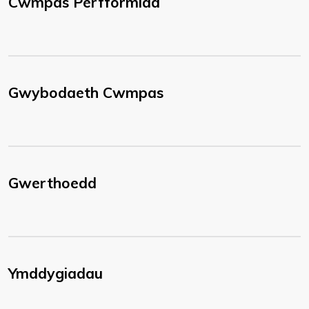
Cwmpas Perfformiad
Gwybodaeth Cwmpas
Gwerthoedd
Ymddygiadau