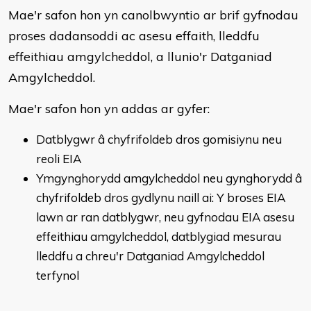
Mae'r safon hon yn canolbwyntio ar brif gyfnodau
proses dadansoddi ac asesu effaith, lleddfu
effeithiau amgylcheddol, a llunio'r Datganiad
Amgylcheddol.
Mae'r safon hon yn addas ar gyfer:
Datblygwr â chyfrifoldeb dros gomisiynu neu
reoli EIA
Ymgynghorydd amgylcheddol neu gynghorydd â
chyfrifoldeb dros gydlynu naill ai: Y broses EIA
lawn ar ran datblygwr, neu gyfnodau EIA asesu
effeithiau amgylcheddol, datblygiad mesurau
lleddfu a chreu'r Datganiad Amgylcheddol
terfynol