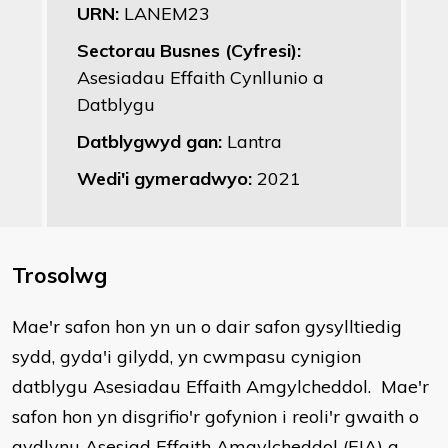
URN:
LANEM23
Sectorau Busnes (Cyfresi):
Asesiadau Effaith Cynllunio a
Datblygu
Datblygwyd gan:
Lantra
Wedi'i gymeradwyo:
2021
Trosolwg
​Mae'r safon hon yn un o dair safon gysylltiedig
sydd, gyda'i gilydd, yn cwmpasu cynigion
datblygu Asesiadau Effaith Amgylcheddol. Mae'r
safon hon yn disgrifio'r gofynion i reoli'r gwaith o
gydlynu Asesiad Effaith Amgylcheddol (EIA) a