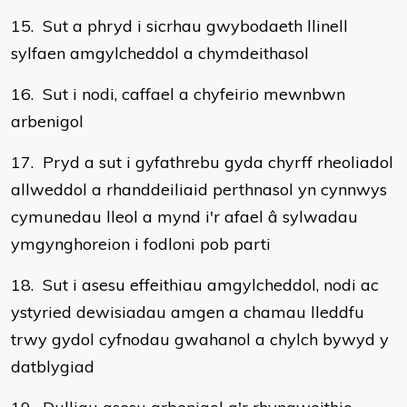
15. Sut a phryd i sicrhau gwybodaeth llinell
sylfaen amgylcheddol a chymdeithasol
16. Sut i nodi, caffael a chyfeirio mewnbwn
arbenigol
17. Pryd a sut i gyfathrebu gyda chyrff rheoliadol
allweddol a rhanddeiliaid perthnasol yn cynnwys
cymunedau lleol a mynd i'r afael â sylwadau
ymgynghoreion i fodloni pob parti
18. Sut i asesu effeithiau amgylcheddol, nodi ac
ystyried dewisiadau amgen a chamau lleddfu
trwy gydol cyfnodau gwahanol a chylch bywyd y
datblygiad