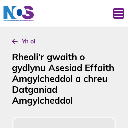
Yn ol
Rheoli’r gwaith o
gydlynu Asesiad Effaith
Amgylcheddol a chreu
Datganiad
Amgylcheddol