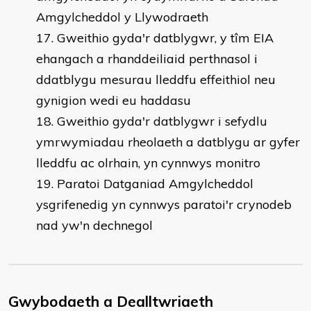
Amgylcheddol y Llywodraeth
Gweithio gyda'r datblygwr, y tîm EIA
ehangach a rhanddeiliaid perthnasol i
ddatblygu mesurau lleddfu effeithiol neu
gynigion wedi eu haddasu
Gweithio gyda'r datblygwr i sefydlu
ymrwymiadau rheolaeth a datblygu ar gyfer
lleddfu ac olrhain, yn cynnwys monitro
Paratoi Datganiad Amgylcheddol
ysgrifenedig yn cynnwys paratoi'r crynodeb
nad yw'n dechnegol
Gwybodaeth a Dealltwriaeth