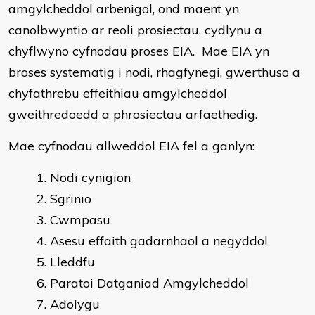
amgylcheddol arbenigol, ond maent yn
canolbwyntio ar reoli prosiectau, cydlynu a
chyflwyno cyfnodau proses EIA. Mae EIA yn
broses systematig i nodi, rhagfynegi, gwerthuso a
chyfathrebu effeithiau amgylcheddol
gweithredoedd a phrosiectau arfaethedig.
Mae cyfnodau allweddol EIA fel a ganlyn:
Nodi cynigion
Sgrinio
Cwmpasu
Asesu effaith gadarnhaol a negyddol
Lleddfu
Paratoi Datganiad Amgylcheddol
Adolygu