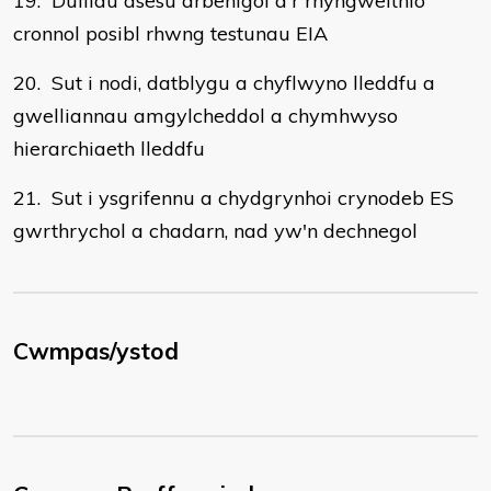
19. Dulliau asesu arbenigol a'r rhyngweithio
cronnol posibl rhwng testunau EIA
20. Sut i nodi, datblygu a chyflwyno lleddfu a
gwelliannau amgylcheddol a chymhwyso
hierarchiaeth lleddfu
21. Sut i ysgrifennu a chydgrynhoi crynodeb ES
gwrthrychol a chadarn, nad yw'n dechnegol
Cwmpas/ystod