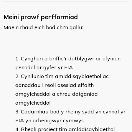
Meini prawf perfformiad
Mae'n rhaid eich bod chi'n gallu:
Cynghori a briffio'r datblygwr ar ofynion
penodol ar gyfer yr EIA
Cynllunio tîm amlddisgyblaethol ac
adnoddau i reoli asesiad effaith
amgylcheddol a chreu datganiad
amgylcheddol
Cadarnhau bod y rheiny sydd yn cynnal yr
EIA yn arbenigwyr cymwys
Rheoli prosiect tîm amlddisgyblaethol