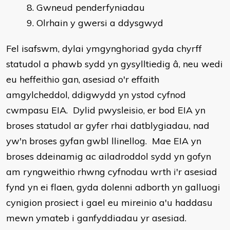
Gwneud penderfyniadau
Olrhain y gwersi a ddysgwyd
Fel isafswm, dylai ymgynghoriad gyda chyrff
statudol a phawb sydd yn gysylltiedig â, neu wedi
eu heffeithio gan, asesiad o'r effaith
amgylcheddol, ddigwydd yn ystod cyfnod
cwmpasu EIA. Dylid pwysleisio, er bod EIA yn
broses statudol ar gyfer rhai datblygiadau, nad
yw'n broses gyfan gwbl llinellog. Mae EIA yn
broses ddeinamig ac ailadroddol sydd yn gofyn
am ryngweithio rhwng cyfnodau wrth i'r asesiad
fynd yn ei flaen, gyda dolenni adborth yn galluogi
cynigion prosiect i gael eu mireinio a'u haddasu
mewn ymateb i ganfyddiadau yr asesiad.