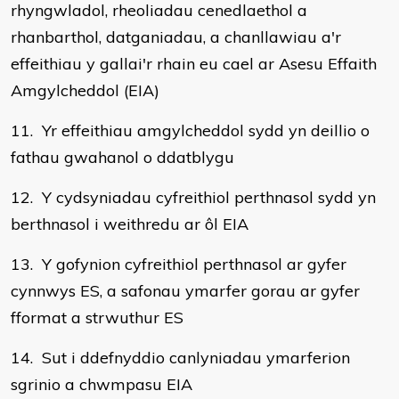
rhyngwladol, rheoliadau cenedlaethol a
rhanbarthol, datganiadau, a chanllawiau a'r
effeithiau y gallai'r rhain eu cael ar Asesu Effaith
Amgylcheddol (EIA)
11. Yr effeithiau amgylcheddol sydd yn deillio o
fathau gwahanol o ddatblygu
12. Y cydsyniadau cyfreithiol perthnasol sydd yn
berthnasol i weithredu ar ôl EIA
13. Y gofynion cyfreithiol perthnasol ar gyfer
cynnwys ES, a safonau ymarfer gorau ar gyfer
fformat a strwuthur ES
14. Sut i ddefnyddio canlyniadau ymarferion
sgrinio a chwmpasu EIA