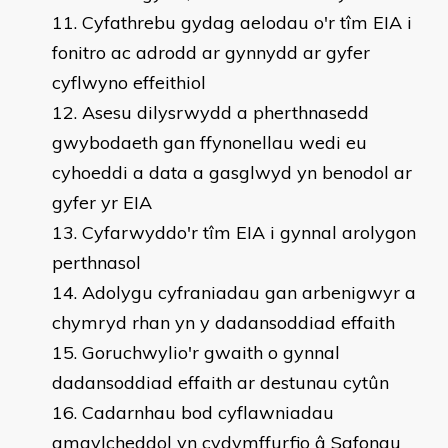
Cyfathrebu gydag aelodau o'r tîm EIA i
fonitro ac adrodd ar gynnydd ar gyfer
cyflwyno effeithiol
Asesu dilysrwydd a pherthnasedd
gwybodaeth gan ffynonellau wedi eu
cyhoeddi a data a gasglwyd yn benodol ar
gyfer yr EIA
Cyfarwyddo'r tîm EIA i gynnal arolygon
perthnasol
Adolygu cyfraniadau gan arbenigwyr a
chymryd rhan yn y dadansoddiad effaith
Goruchwylio'r gwaith o gynnal
dadansoddiad effaith ar destunau cytûn
Cadarnhau bod cyflawniadau
amgylcheddol yn cydymffurfio â Safonau