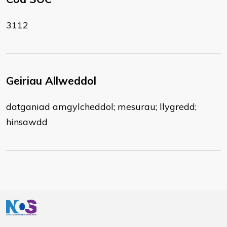
3112
Geiriau Allweddol
datganiad amgylcheddol; mesurau; llygredd;
hinsawdd