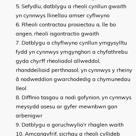
Sefydlu, datblygu a rheoli cynllun gwaith
yn cynnwys llinellau amser cyflwyno
Rheoli contractau prosiectau a, lle bo
angen, rheoli isgontractio gwaith
Datblygu a chyflwyno cynllun ymgysylltu
fydd yn cynnwys ymgynghori a chyfathrebu
gyda chyrff rheoliadol allweddol,
rhanddeiliaid perthnasol, yn cynnwys y rheiny
â nodweddion gwarchodedig a chymunedau
lleol
Diffinio tasgau a nodi gofynion, yn cynnwys
meysydd asesu ar gyfer mewnbwn gan
arbenigwr
Datblygu a goruchwylio'r rhaglen waith
Amcangyfrif, sicrhau a rheoli cyllideb