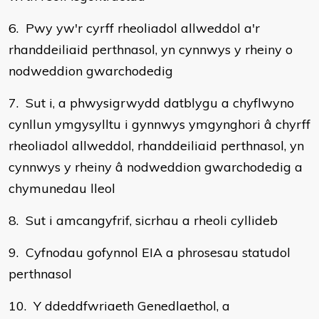
6. Pwy yw'r cyrff rheoliadol allweddol a'r
rhanddeiliaid perthnasol, yn cynnwys y rheiny o
nodweddion gwarchodedig
7. Sut i, a phwysigrwydd datblygu a chyflwyno
cynllun ymgysylltu i gynnwys ymgynghori â chyrff
rheoliadol allweddol, rhanddeiliaid perthnasol, yn
cynnwys y rheiny â nodweddion gwarchodedig a
chymunedau lleol
8. Sut i amcangyfrif, sicrhau a rheoli cyllideb
9. Cyfnodau gofynnol EIA a phrosesau statudol
perthnasol
10. Y ddeddfwriaeth Genedlaethol, a