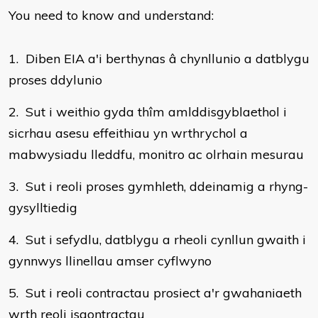
You need to know and understand:
1. Diben EIA a'i berthynas â chynllunio a datblygu
proses ddylunio
2. Sut i weithio gyda thîm amlddisgyblaethol i
sicrhau asesu effeithiau yn wrthrychol a
mabwysiadu lleddfu, monitro ac olrhain mesurau
3. Sut i reoli proses gymhleth, ddeinamig a rhyng-
gysylltiedig
4. Sut i sefydlu, datblygu a rheoli cynllun gwaith i
gynnwys llinellau amser cyflwyno
5. Sut i reoli contractau prosiect a'r gwahaniaeth
wrth reoli isgontractau