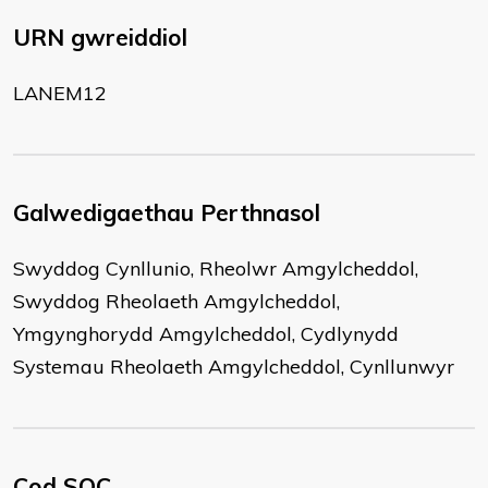
URN gwreiddiol
LANEM12
Galwedigaethau Perthnasol
Swyddog Cynllunio, Rheolwr Amgylcheddol,
Swyddog Rheolaeth Amgylcheddol,
Ymgynghorydd Amgylcheddol, Cydlynydd
Systemau Rheolaeth Amgylcheddol, Cynllunwyr
Cod SOC